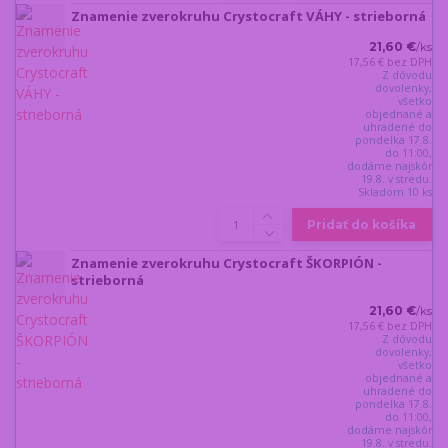
Znamenie zverokruhu Crystocraft VÁHY - strieborná
21,60 €
/
ks
17,56 €
bez DPH
Z dôvodu
dovolenky,
všetko
objednané a
uhradené do
pondelka 17.8.
do 11:00,
dodáme najskôr
19.8. v stredu.
Skladom 10 ks
Pridať do košíka
Znamenie zverokruhu Crystocraft ŠKORPIÓN -
strieborná
21,60 €
/
ks
17,56 €
bez DPH
Z dôvodu
dovolenky,
všetko
objednané a
uhradené do
pondelka 17.8.
do 11:00,
dodáme najskôr
19.8. v stredu.