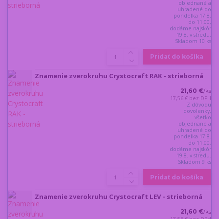
objednané a
uhradené do
pondelka 17.8.
do 11:00,
dodáme najskôr
19.8. v stredu.
Skladom 10 ks
Pridať do košíka
Znamenie zverokruhu Crystocraft RAK - strieborná
21,60 €
/
ks
17,56 €
bez DPH
Z dôvodu
dovolenky,
všetko
objednané a
uhradené do
pondelka 17.8.
do 11:00,
dodáme najskôr
19.8. v stredu.
Skladom 9 ks
Pridať do košíka
Znamenie zverokruhu Crystocraft LEV - strieborná
21,60 €
/
ks
17,56 €
bez DPH