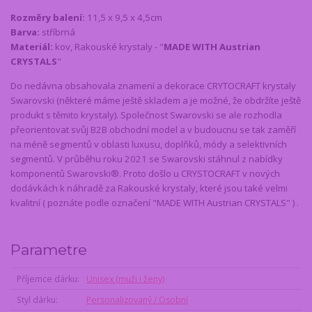
Rozměry balení:
11,5 x 9,5 x 4,5cm
Barva:
stříbrná
Materiál:
kov, Rakouské krystaly - "
MADE WITH Austrian
CRYSTALS
"
Do nedávna obsahovala znamení a dekorace CRYTOCRAFT krystaly
Swarovski (některé máme ještě skladem a je možné, že obdržíte ještě
produkt s těmito krystaly). Společnost Swarovski se ale rozhodla
přeorientovat svůj B2B obchodní model a v budoucnu se tak zaměří
na méně segmentů v oblasti luxusu, doplňků, módy a selektivních
segmentů. V průběhu roku 2021 se Swarovski stáhnul z nabídky
komponentů Swarovski®. Proto došlo u CRYSTOCRAFT v nových
dodávkách k náhradě za Rakouské krystaly, které jsou také velmi
kvalitní ( poznáte podle označení "MADE WITH Austrian CRYSTALS" ) .
Parametre
Příjemce dárku
Unisex (muži i ženy)
Styl dárku
Personalizovaný / Osobní