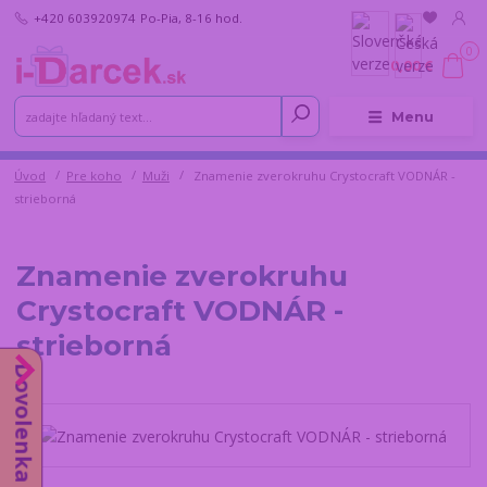
+420 603920974
Po-Pia, 8-16 hod.
0
0,00 €
Menu
Úvod
Pre koho
Muži
Znamenie zverokruhu Crystocraft VODNÁR -
strieborná
Znamenie zverokruhu
Crystocraft VODNÁR -
strieborná
Dovolenka do 14.8.