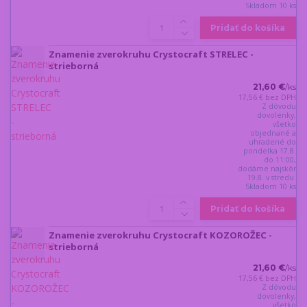
Skladom 10 ks
Pridať do košíka
Znamenie zverokruhu Crystocraft STRELEC -
strieborná
21,60 €
/
ks
17,56 €
bez DPH
Z dôvodu
dovolenky,
všetko
objednané a
uhradené do
pondelka 17.8.
do 11:00,
dodáme najskôr
19.8. v stredu.
Skladom 10 ks
Pridať do košíka
Znamenie zverokruhu Crystocraft KOZOROŽEC -
strieborná
21,60 €
/
ks
17,56 €
bez DPH
Z dôvodu
dovolenky,
všetko