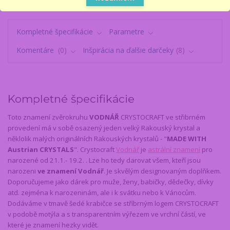
Kompletné špecifikácie
Parametre
Komentáre
0
Inšpirácia na ďalšie darčeky
8
Kompletné špecifikácie
Toto znamení zvěrokruhu
VODNÁŘ
CRYSTOCRAFT ve střibrném
provedení má v sobě osazený jeden velký Rakouský krystal a
něklolik malých originálních Rakouských krystalů - "
MADE WITH
Austrian CRYSTALS
". Crystocraft
Vodnář
je
astrální znamení
pro
narozené od 21.1.- 19.2. . Lze ho tedy darovat všem, kteří jsou
narozeni
ve znamení Vodnář
. Je skvělým designovaným doplňkem.
Doporučujeme jako dárek pro muže, ženy, babičky, dědečky, dívky
atd. zejména k narozeninám, ale i k svátku nebo k Vánocům.
Dodáváme v tmavě šedé krabičce se stříbrným logem CRYSTOCRAFT
v podobě motýla a s transparentním výřezem ve vrchní částí, ve
které je znamení hezky vidět.