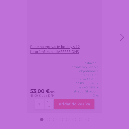
Biele nalepovacie hodiny s 12
Magnetický ve
fotorámčekmi - IMPRESSIONS
čiernočerven
Z dôvodu
dovolenky, všetko
objednané a
uhradené do
pondelka 17.8. do
11:00, dodáme
najskôr 19.8. v
53,00 €
40,80 €
stredu. Skladom
/
ks
/
k
2 ks
43,09 €
bez DPH
33,17 €
bez DP
Pridať do košíka