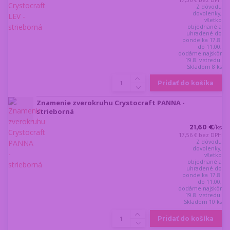
Z dôvodu
dovolenky,
všetko
objednané a
uhradené do
pondelka 17.8.
do 11:00,
dodáme najskôr
19.8. v stredu.
Skladom 8 ks
Pridať do košíka
Znamenie zverokruhu Crystocraft PANNA -
strieborná
21,60 €
/
ks
17,56 €
bez DPH
Z dôvodu
dovolenky,
všetko
objednané a
uhradené do
pondelka 17.8.
do 11:00,
dodáme najskôr
19.8. v stredu.
Skladom 10 ks
Pridať do košíka