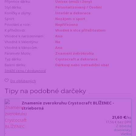
Příjemce dárku:
Unisex (muži i ženy)
Styl dárku:
Personalizovaný / Osobní
Koníčky a zájmy:
Interiér a dekorace
Sport:
Nezájem o sport
Povolání a role:
Nepřířazeno
K příležitosti:
Vhodné k více příležitostem
Vhodné k narozeninám:
Ano
Vhodné k Valentýnu:
Ne
Vhodné k Vánocům:
Ano
Parametr Motiv:
Znamení zvěrokruhu
Typ dárku:
Crystocraft a dekorace
Balení dárku:
Dárkový nebo netradiční obal
Strážiť cenu / dostupnosť
Do obľúbených
Tipy na podobné darčeky
Znamenie zverokruhu Crystocraft BLÍŽENEC -
strieborná
21,60 €
/
ks
17,56 €
bez DPH
Z dôvodu
dovolenky,
všetko