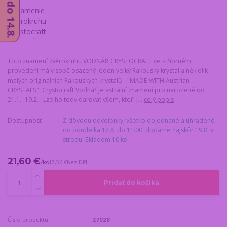
Toto znamení zvěrokruhu VODNÁŘ CRYSTOCRAFT ve střibrném
provedení má v sobě osazený jeden velký Rakouský krystal a něklolik
malých originálních Rakouských krystalů - "MADE WITH Austrian
CRYSTALS". Crystocraft Vodnář je astrální znamení pro narozené od
21.1.- 19.2. . Lze ho tedy darovat všem, kteří j...
celý popis
Dostupnosť
Z dôvodu dovolenky, všetko objednané a uhradené
do pondelka 17.8. do 11:00, dodáme najskôr 19.8. v
stredu. Skladom 10 ks
21,60 €
/
ks
17,56 €
bez DPH
Pridať do košíka
Číslo produktu:
27028