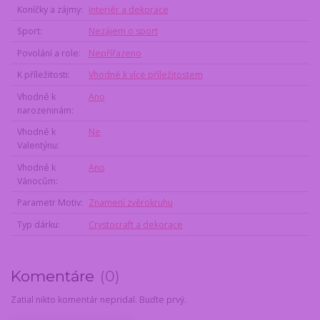
Koníčky a zájmy
Interiér a dekorace
Sport
Nezájem o sport
Povolání a role
Nepřířazeno
K příležitosti
Vhodné k více příležitostem
Vhodné k
Ano
narozeninám
Vhodné k
Ne
Valentýnu
Vhodné k
Ano
Vánocům
Parametr Motiv
Znamení zvěrokruhu
Typ dárku
Crystocraft a dekorace
Komentáre
0
Zatial nikto komentár nepridal. Buďte prvý.