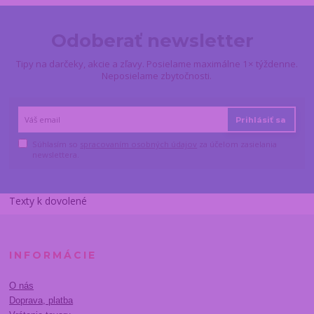
Odoberať newsletter
Tipy na darčeky, akcie a zľavy. Posielame maximálne 1× týždenne.
Neposielame zbytočnosti.
Prihlásiť sa
Súhlasím so
spracovaním osobných údajov
za účelom zasielania
newslettera.
Texty k dovolené
INFORMÁCIE
O nás
Doprava, platba