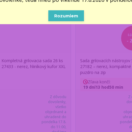
Rozumiem
13
- 
Kompletná grilovacia sada 26 ks
Sada grilovacích nástrojov 
27433 - nerez, hliníkový kufor XXL
27182 – nerez, kompaktné
puzdro na zip
Zľava končí:
19
dní
13
hod
50
min
Z dôvodu
Z
dovolenky,
dov
všetko
objednané a
obje
uhradené do
uhra
pondelka 17.8.
pondel
do 11:00,
d
dodáme