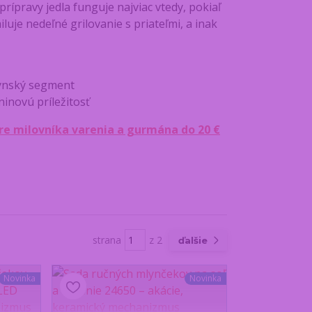
rípravy jedla funguje najviac vtedy, pokiaľ
luje nedeľné grilovanie s priateľmi, a inak
hynský segment
inovú príležitosť
re milovníka varenia a gurmána do 20 €
strana
z 2
ďalšie
Novinka
Novinka