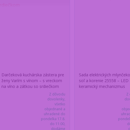
Darčeková kuchárska zástera pre
Sada elektrických mlynček
ženy Varím s vínom – s vreckom
soľ a korenie 25558 – LED 
na víno a zátkou so srdiečkom
keramický mechanizmus
Z dôvodu
Z
dovolenky,
dov
všetko
objednané a
obje
uhradené do
uhra
pondelka 17.8.
pondel
do 11:00,
d
dodáme