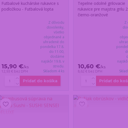
Futbalové kuchárske rukavice s
Tepelne odolné grilovacie
podložkou - Futbalová lopta
rukavice pre majstra grilu 
čierno-oranžové
Z dôvodu
Z
dovolenky,
dov
všetko
objednané a
obje
uhradené do
uhra
pondelka 17.8.
pondel
do 11:00,
d
dodáme
najskôr 19.8. v
najskô
15,90 €
10,60 €
stredu.
/
ks
/
ks
Skladom 4 ks
Skla
12,93 €
bez DPH
8,62 €
bez DPH
Pridať do košíka
Pridať do koš