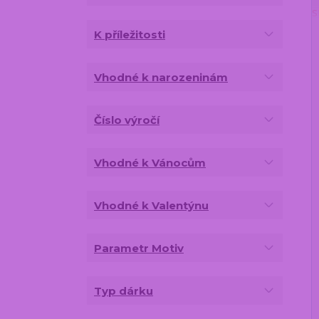
K příležitosti
Vhodné k narozeninám
Číslo výročí
Vhodné k Vánocům
Vhodné k Valentýnu
Parametr Motiv
Typ dárku