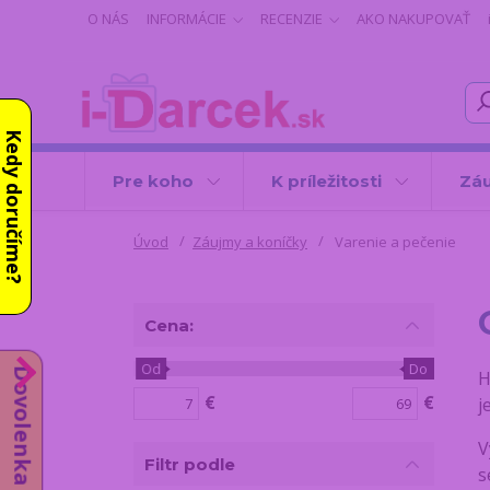
O NÁS
INFORMÁCIE
RECENZIE
AKO NAKUPOVAŤ
Kedy doručíme?
Pre koho
K príležitosti
Záu
Úvod
Záujmy a koníčky
Varenie a pečenie
Cena:
Od
Do
Dovolenka do 14.8.
H
€
€
j
V
Filtr podle
s