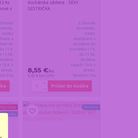
12 ks
Kuchárska zástera - SEXY
nové s
SESTRIČKA
 dôvodu
Z dôvodu
olenky,
dovolenky,
všetko
všetko
dnané a
objednané a
dené do
uhradené do
ka 17.8.
pondelka 17.8.
o 11:00,
do 11:00,
dodáme
dodáme
r 19.8. v
najskôr 19.8. v
8,55 €
stredu.
stredu.
/
ks
dom 2 ks
Skladom 2 ks
6,95 €
bez DPH
íka
Pridať do košíka
 Výpredaj
Novinka
Novinka
..