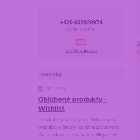
+420 603920974
Po-Pia, 8-16 hod.
info@i-darek.cz
Novinky
28.11.2025
Obľúbené produkty -
Wishlist
Ukladajte si darčeky do Obľúbených
(Wishlist) a žiadny tip už nezabudnete.
Viac sa dozviete na našom Blogu TU