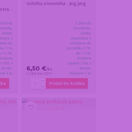
Soľnička a korenička - Jing Jang
25416 -
 dôvodu
Z dôvodu
olenky,
dovolenky,
všetko
všetko
dnané a
objednané a
dené do
uhradené do
ka 17.8.
pondelka 17.8.
o 11:00,
do 11:00,
dodáme
dodáme
r 19.8. v
najskôr 19.8. v
6,50 €
stredu.
stredu.
/
ks
dom 3 ks
Skladom 7 ks
5,28 €
bez DPH
íka
Pridať do košíka