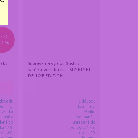
,45 €
27 %
5 ks
Súprava na výrobu Sushi v
darčekovom balení - SUSHI SET
DELUXE EDITION
 dôvodu
Z dôvodu
olenky,
dovolenky,
všetko
všetko
dnané a
objednané a
dené do
uhradené do
ka 17.8.
pondelka 17.8.
o 11:00,
do 11:00,
dodáme
dodáme