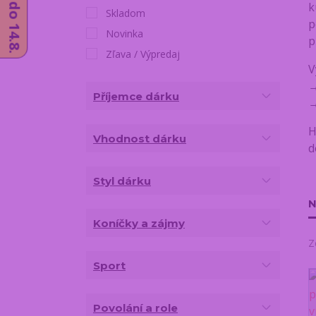
k
Skladom
p
Novinka
p
Zľava / Výpredaj
V
Příjemce dárku
H
Vhodnost dárku
d
Styl dárku
N
Koníčky a zájmy
Z
Sport
Povolání a role