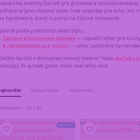
ulinárskej estetiky.Darček pre gurmána a fanúšika domácej p
odčiarkne jeho chuťový objav. Inak vyberáte pre toho, kto mi
re fajnšmekra, ktorý si potrpí na štýlové stolovanie.
yberte podľa príležitosti alebo štýlu:
→
Zástery a kuchynské doplnky
— najväčší výber pre kuc
→
K narodeninám pre mužov
— výber zaostrený na naroden
ľadáte darček v dostupnej cenovej hladine? Naše
darčeky p
okazujú, že aj malé gesto môže mať veľký vkus.
ajnovšie
Najlacnejšie
Najdrahšie
obrazujem 1-30 z 42
Novinka