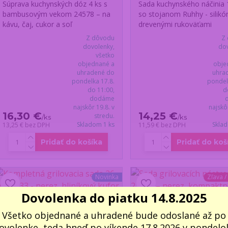
Súprava kuchynských dóz 4 ks s
Sada kuchynského náčinia 
bambusovým vekom 24578 – na
so stojanom Ruhhy - silikó
kávu, čaj, cukor a soľ
drevenými rukoväťami
Z dôvodu
Z
dovolenky,
dov
všetko
objednané a
obje
uhradené do
uhra
pondelka 17.8.
pondel
do 11:00,
d
dodáme
najskôr 19.8. v
najskô
16,30 €
14,25 €
stredu.
/
ks
/
ks
Skladom 1 ks
Skla
13,25 €
bez DPH
11,59 €
bez DPH
Pridať do košíka
Pridať do koš
Novinka
Zľava /
Dovolenka do piatku 14.8.2025
Všetko objednané a uhradené bude odoslané až po
ovolenke, teda hneď po víkende 17.8.2026 v pondelok