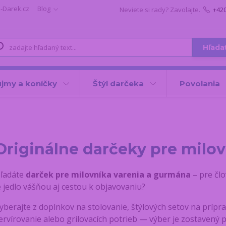
i-Darek.cz
Blog
Neviete si rady? Zavolajte.
+42
Hľada
jmy a koníčky
Štýl darčeka
Povolania
Originálne darčeky pre milov
ľadáte
darček pre milovníka varenia a gurmána
– pre čl
e jedlo vášňou aj cestou k objavovaniu?
yberajte z doplnkov na stolovanie, štýlových setov na príp
ervírovanie alebo grilovacích potrieb — výber je zostavený 