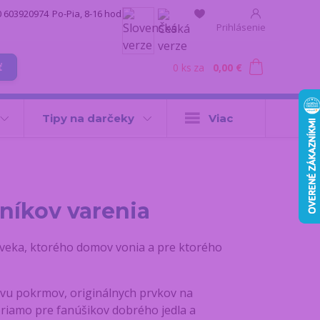
0 603920974
Po-Pia, 8-16 hod.
Prihlásenie
0
ks
za
0,00 €
ť
Tipy na darčeky
Viac
níkov varenia
oveka, ktorého domov vonia a pre ktorého
ravu pokrmov, originálnych prvkov na
priamo pre fanúšikov dobrého jedla a