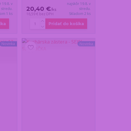
r 19.8. v
najskôr 19.8. v
20,40 €
stredu.
stredu.
/
ks
dom 1 ks
Skladom 2 ks
16,59 €
bez DPH
íka
Pridať do košíka
Novinka
Novinka