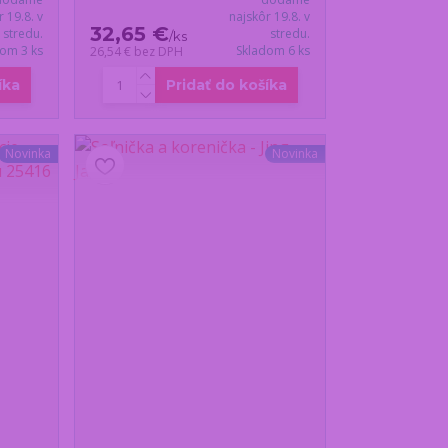
r 19.8. v
najskôr 19.8. v
32,65 €
stredu.
stredu.
/
ks
dom 3 ks
Skladom 6 ks
26,54 €
bez DPH
íka
Pridať do košíka
Novinka
Novinka