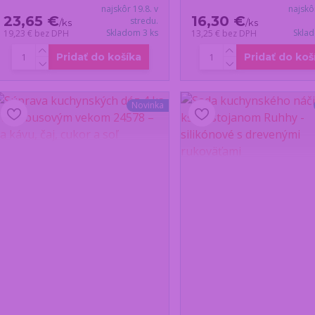
najskôr 19.8. v
najskô
23,65 €
16,30 €
stredu.
/
ks
/
ks
Skladom 3 ks
Skla
19,23 €
bez DPH
13,25 €
bez DPH
Pridať do košíka
Pridať do koš
Novinka