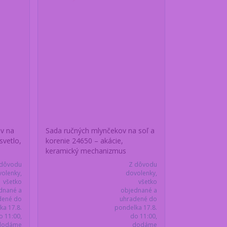
ov na
Sada ručných mlynčekov na soľ a
svetlo,
korenie 24650 – akácie,
keramický mechanizmus
 dôvodu
Z dôvodu
olenky,
dovolenky,
všetko
všetko
dnané a
objednané a
dené do
uhradené do
ka 17.8.
pondelka 17.8.
o 11:00,
do 11:00,
dodáme
dodáme