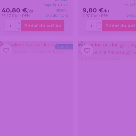
najskôr 19.8. v
najskô
40,80 €
9,80 €
stredu.
/
ks
/
ks
Skladom 2 ks
Skla
33,17 €
bez DPH
7,97 €
bez DPH
Pridať do košíka
Pridať do koš
Novinka