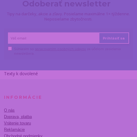
Odoberať newsletter
Tipy na darčeky, akcie a zľavy. Posielame maximálne 1× týždenne.
Neposielame zbytočnosti.
Prihlásiť sa
Súhlasím so
spracovaním osobných údajov
za účelom zasielania
newslettera.
Texty k dovolené
INFORMÁCIE
O nás
Doprava, platba
Vrátenie tovaru
Reklamácie
Obchodné podmienky