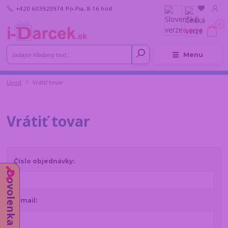
+420 603920974
Po-Pia, 8-16 hod.
0
0,00 €
Menu
Úvod
Vrátiť tovar
Vrátiť tovar
Číslo objednávky:
Dovolenka do 14.8.
E-mail: