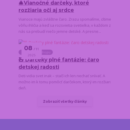
🎄Vianočné darčeky, ktoré
rozžiaria oči aj srdce
Vianoce majú zvláštne čaro. Zrazu spomalíme, cítime
vôňu ihličia a keď sa rozsvietia svetielka, v každom z
nás sa prebudí niečo jemne detské. A presne...
08
11
Novinky z e-shopu
2025
🧸 Darčeky plné fantázie: čaro
detskej radosti
Deti vidia svet inak – stačí ich len nechať snívať. A
možno im k tomu pomôcť darčekom, ktorý im rozžiari
deň.
Zobraziť všetky články