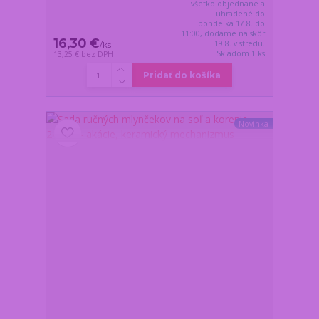
všetko objednané a
uhradené do
pondelka 17.8. do
11:00, dodáme najskôr
16,30 €
19.8. v stredu.
/
ks
Skladom 1 ks
13,25 €
bez DPH
Pridať do košíka
Novinka