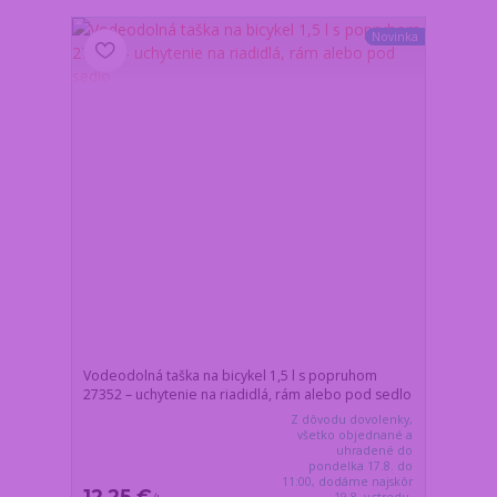
Novinka
Vodeodolná taška na bicykel 1,5 l s popruhom
27352 – uchytenie na riadidlá, rám alebo pod sedlo
Z dôvodu dovolenky,
všetko objednané a
uhradené do
pondelka 17.8. do
11:00, dodáme najskôr
12,25 €
19.8. v stredu.