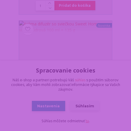
Pridať do košíka
Novinka
Spracovanie cookies
Náš e-shop a partneri potrebujú Váš
súhlas
s použitím súborov
cookies, aby Vám mohli zobrazovať informácie týkajúce sa Vašich
záujmov.
Nastavenia
Súhlasím
Aróma difuzér so sviečkou Sweet Home - vôňa
Púdrová 100 ml + 135 g
Súhlas môžete odmietnuť
tu
.
Z dôvodu dovolenky,
všetko objednané a