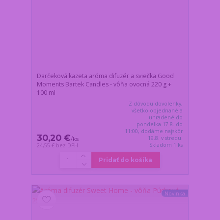
Darčeková kazeta aróma difuzér a sviečka Good
Moments Bartek Candles - vôňa ovocná 220 g +
100 ml
Z dôvodu dovolenky,
všetko objednané a
uhradené do
pondelka 17.8. do
11:00, dodáme najskôr
30,20 €
19.8. v stredu.
/
ks
Skladom 1 ks
24,55 €
bez DPH
Pridať do košíka
Novinka