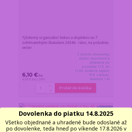
Týždenný organizátor liekov a doplnkov so 7
odnímateľnými škatuľami 26346 - ráno, na poludnie,
večer
Z dôvodu dovolenky,
všetko objednané a
uhradené do
pondelka 17.8. do
11:00, dodáme najskôr
6,10 €
19.8. v stredu.
/
ks
Skladom 1 ks
4,96 €
bez DPH
Pridať do košíka
Novinka
Dovolenka do piatku 14.8.2025
Všetko objednané a uhradené bude odoslané až
po dovolenke, teda hneď po víkende 17.8.2026 v