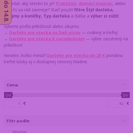
povedať: aký otecko to je?
Praktický
,
domáci majster
, alebo
ten, čo sa rád zasmeje? Stačí použiť
filtre Štýl darčeka,
Záujmy a koníčky, Typ darčeka
a ďalšie a
výber si zúžiť
.
Vyberte podľa príležitosti alebo záujmu:
→
Darčeky pre otecka na Deň otcov
— rodinný a trefný
→
Darčeky pre otecka k narodeninám
— výber zaostrený na
príležitosť
Neviete, koľko minúť?
Darčeky pre otecka do 20 €
ponúknu
trefné kúsky aj v dostupnej cenovej hladine.
Cena:
Od
Do
€
€
Filtr podle
Skladom