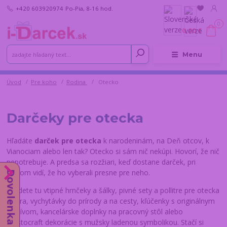
+420 603920974
Po-Pia, 8-16 hod.
0
0,00 €
Menu
Úvod
Pre koho
Rodina
Otecko
Darčeky pre otecka
Hľadáte
darček pre otecka
k narodeninám, na Deň otcov, k
Vianociam alebo len tak? Otecko si sám nič nekúpi. Hovorí, že nič
nepotrebuje. A predsa sa rozžiari, keď dostane darček, pri
ktorom vidí, že ho vyberali presne pre neho.
Dovolenka do 14.8.
Nájdete tu vtipné hrnčeky a šálky, pivné sety a pollitre pre otecka
pivára, vychytávky do prírody a na cesty, kľúčenky s originálnym
motívom, kancelárske doplnky na pracovný stôl alebo
Crystocraft dekorácie s mužsky ladenou symbolikou. Stačí si