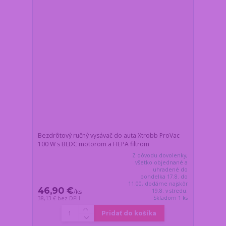
Bezdrôtový ručný vysávač do auta Xtrobb ProVac
100 W s BLDC motorom a HEPA filtrom
Z dôvodu dovolenky,
všetko objednané a
uhradené do
pondelka 17.8. do
11:00, dodáme najskôr
46,90 €
19.8. v stredu.
/
ks
Skladom 1 ks
38,13 €
bez DPH
Pridať do košíka