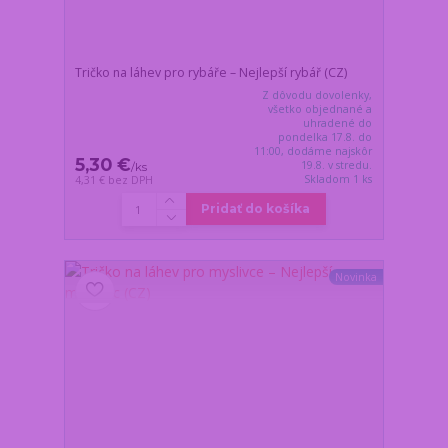
Tričko na láhev pro rybáře – Nejlepší rybář (CZ)
Z dôvodu dovolenky,
všetko objednané a
uhradené do
pondelka 17.8. do
11:00, dodáme najskôr
5,30 €
19.8. v stredu.
/
ks
Skladom 1 ks
4,31 €
bez DPH
Pridať do košíka
Novinka