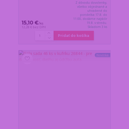
Z dôvodu dovolenky,
všetko objednané a
uhradené do
pondelka 17.8. do
11:00, dodáme najskôr
15,10 €
19.8. v stredu.
/
ks
Skladom 3 ks
12,28 €
bez DPH
Pridať do košíka
Novinka