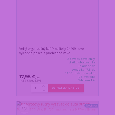
Veľký organizačný kufrík na lieky 24499 - dve
výklopné police a priehľadné veko
Z dôvodu dovolenky,
všetko objednané a
uhradené do
pondelka 17.8. do
11:00, dodáme najskôr
17,95 €
19.8. v stredu.
/
ks
Skladom 1 ks
14,59 €
bez DPH
Pridať do košíka
Novinka