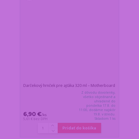
Darčekový hrnček pre ajťáka 320 ml – Motherboard
Z dôvodu dovolenky,
všetko objednané a
uhradené do
pondelka 17.8. do
11:00, dodáme najskôr
6,90 €
19.8. v stredu.
/
ks
Skladom 1 ks
5,61 €
bez DPH
Pridať do košíka