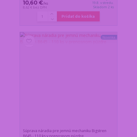
10,60 €
19.8. v stredu.
/
ks
Skladom 2 ks
8,62 €
bez DPH
Pridať do košíka
Novinka
Súprava náradia pre jemnú mechaniku Bigstren
8645 - 110 ks v prenosnom púzdre