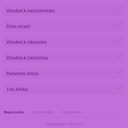
Vhodné k narozeninám
Číslo výročí
Vhodné k Vánocům
Vhodné k Valentýnu
Parametr Motiv
Typ dárku
Najnovšie
Najlacnejšie
Najdrahšie
Zobrazujem 1-30 z 577