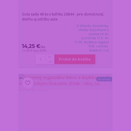
Gola sada 46 ks v kufríku 26844 - pre domácnosť,
dielňu aj údržbu auta
Z dôvodu dovolenky,
všetko objednané a
uhradené do
pondelka 17.8. do
11:00, dodáme najskôr
14,25 €
19.8. v stredu.
/
ks
Skladom 2 ks
11,59 €
bez DPH
Pridať do košíka
Novinka