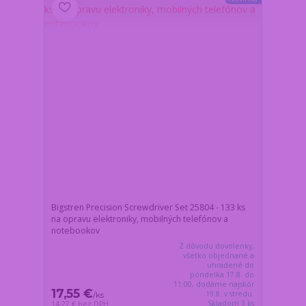
Bigstren Precision Screwdriver Set 25804 - 133 ks
na opravu elektroniky, mobilných telefónov a
notebookov
Z dôvodu dovolenky,
všetko objednané a
uhradené do
pondelka 17.8. do
11:00, dodáme najskôr
17,55 €
19.8. v stredu.
/
ks
Skladom 3 ks
14,27 €
bez DPH