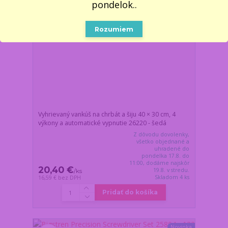
pondelok..
Rozumiem
Vyhrievaný vankúš na chrbát a šiju 40 × 30 cm, 4
výkony a automatické vypnutie 26220 - šedá
Z dôvodu dovolenky,
všetko objednané a
uhradené do
pondelka 17.8. do
11:00, dodáme najskôr
20,40 €
19.8. v stredu.
/
ks
Skladom 4 ks
16,59 €
bez DPH
Pridať do košíka
Novinka