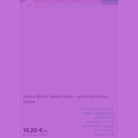
Novinka
Aróma difuzér Sweet Home – vôňa Biely mošus
250 ml
Z dôvodu dovolenky,
všetko objednané a
uhradené do
pondelka 17.8. do
11:00, dodáme najskôr
10,20 €
19.8. v stredu.
/
ks
Skladom 4 ks
8,29 €
bez DPH