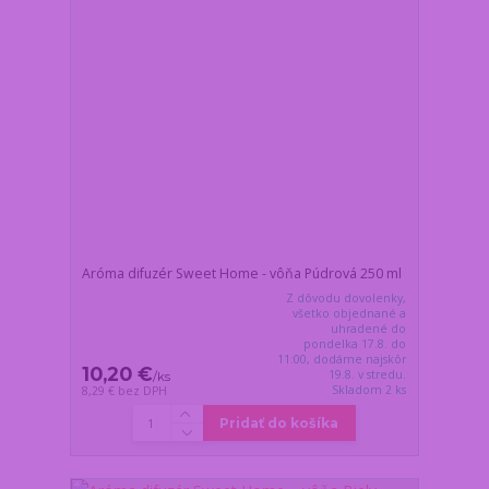
Aróma difuzér Sweet Home - vôňa Púdrová 250 ml
Z dôvodu dovolenky,
všetko objednané a
uhradené do
pondelka 17.8. do
11:00, dodáme najskôr
10,20 €
19.8. v stredu.
/
ks
Skladom 2 ks
8,29 €
bez DPH
Pridať do košíka