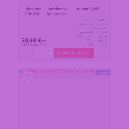
Sada ručných mlynčekov na soľ a korenie 24650 –
akácie, keramický mechanizmus
Z dôvodu dovolenky,
všetko objednané a
uhradené do
pondelka 17.8. do
11:00, dodáme najskôr
20,40 €
19.8. v stredu.
/
ks
Skladom 2 ks
16,59 €
bez DPH
Pridať do košíka
Novinka