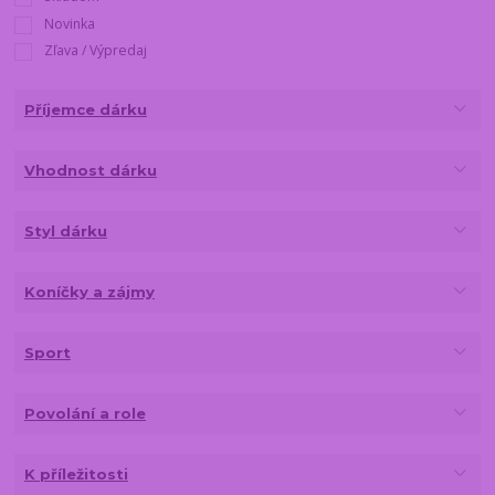
Novinka
Zľava / Výpredaj
Příjemce dárku
Vhodnost dárku
Styl dárku
Koníčky a zájmy
Sport
Povolání a role
K příležitosti