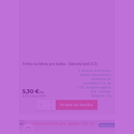
Tričko na láhev pro kutila – Šikovný kutil (CZ)
Z dôvodu dovolenky,
všetko objednané a
uhradené do
pondelka 17.8. do
11:00, dodáme najskôr
5,30 €
19.8. v stredu.
/
ks
Skladom 1 ks
4,31 €
bez DPH
Pridať do košíka
Novinka