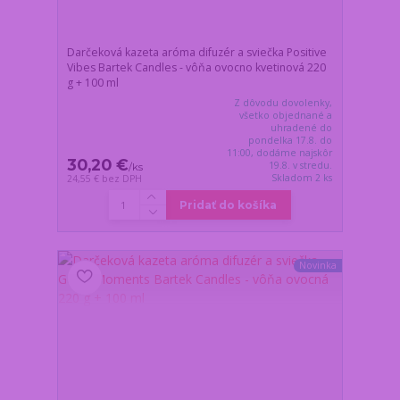
Darčeková kazeta aróma difuzér a sviečka Positive
Vibes Bartek Candles - vôňa ovocno kvetinová 220
g + 100 ml
Z dôvodu dovolenky,
všetko objednané a
uhradené do
pondelka 17.8. do
11:00, dodáme najskôr
30,20 €
19.8. v stredu.
/
ks
Skladom 2 ks
24,55 €
bez DPH
Pridať do košíka
Novinka