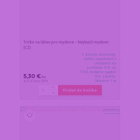
Tričko na láhev pro myslivce – Nejlepší myslivec
(CZ)
Z dôvodu dovolenky,
všetko objednané a
uhradené do
pondelka 17.8. do
11:00, dodáme najskôr
5,30 €
19.8. v stredu.
/
ks
Skladom 1 ks
4,31 €
bez DPH
Pridať do košíka
Novinka