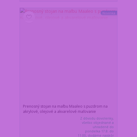
Novinka
Prenosný stojan na maľbu Maaleo s puzdrom na
akrylové, olejové a akvarelové maľovanie
Z dôvodu dovolenky,
všetko objednané a
uhradené do
pondelka 17.8. do
11:00, dodáme najskôr