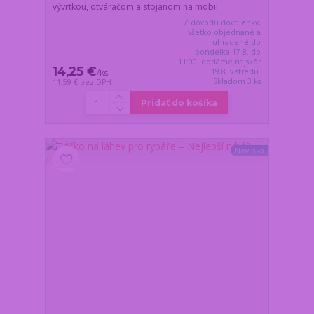
vývrtkou, otváračom a stojanom na mobil
Z dôvodu dovolenky,
všetko objednané a
uhradené do
pondelka 17.8. do
11:00, dodáme najskôr
14,25 €
19.8. v stredu.
/
ks
Skladom 3 ks
11,59 €
bez DPH
Pridať do košíka
Novinka