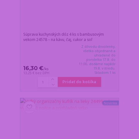
Súprava kuchynských dóz 4 ks s bambusovým
vekom 24578 – na kávu, čaj, cukor a soľ
Z dôvodu dovolenky,
všetko objednané a
uhradené do
pondelka 17.8. do
11:00, dodáme najskôr
16,30 €
19.8. v stredu.
/
ks
Skladom 1 ks
13,25 €
bez DPH
Pridať do košíka
Novinka