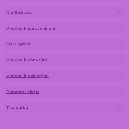
K příležitosti
Vhodné k narozeninám
Číslo výročí
Vhodné k Vánocům
Vhodné k Valentýnu
Parametr Motiv
Typ dárku