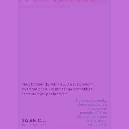
Veľký kozmetický kufrík s LED a zväčšovacím
zrkadlom 27236 - organizér na kozmetiku s
nastaviteľnými priehradkami
Z dôvodu dovolenky,
všetko objednané a
uhradené do
pondelka 17.8. do
11:00, dodáme najskôr
24,45 €
19.8. v stredu.
/
ks
Skladom 3 ks
19,88 €
bez DPH