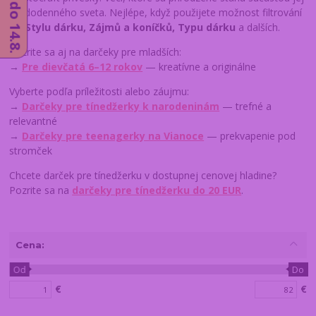
každodenného sveta. Nejlépe, když použijete možnost filtrování
dle
Stylu dárku, Zájmů a koníčků, Typu dárku
a dalších.
Pozrite sa aj na darčeky pre mladších:
→
Pre dievčatá 6–12 rokov
— kreatívne a originálne
Vyberte podľa príležitosti alebo záujmu:
→
Darčeky pre tínedžerky k narodeninám
— trefné a
relevantné
→
Darčeky pre teenagerky na Vianoce
— prekvapenie pod
stromček
Chcete darček pre tínedžerku v dostupnej cenovej hladine?
Pozrite sa na
darčeky pre tínedžerku do
20 EUR
.
Cena:
Od
Do
€
€