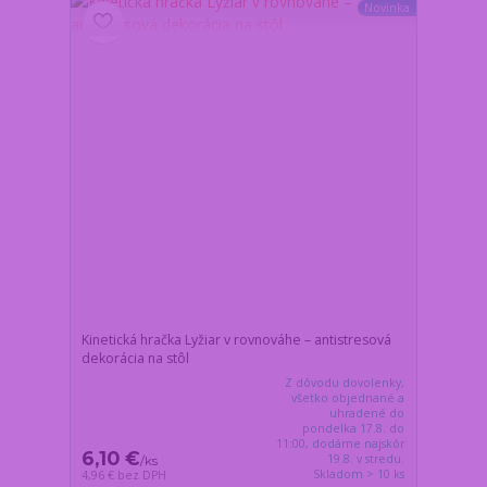
Novinka
Kinetická hračka Lyžiar v rovnováhe – antistresová
dekorácia na stôl
Z dôvodu dovolenky,
všetko objednané a
uhradené do
pondelka 17.8. do
11:00, dodáme najskôr
6,10 €
19.8. v stredu.
/
ks
Skladom > 10 ks
4,96 €
bez DPH