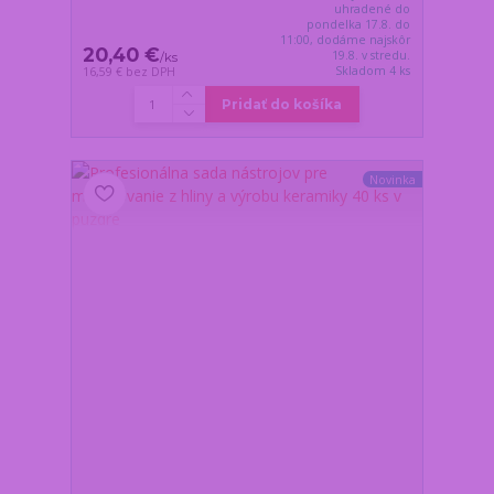
uhradené do
pondelka 17.8. do
11:00, dodáme najskôr
20,40 €
19.8. v stredu.
/
ks
Skladom 4 ks
16,59 €
bez DPH
Pridať do košíka
Novinka