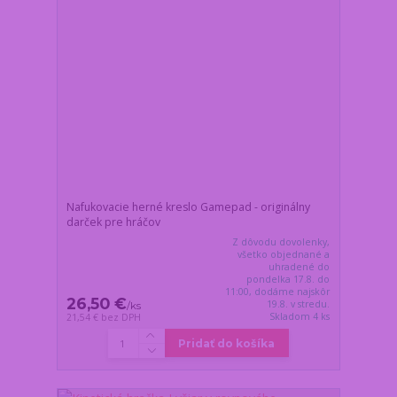
Nafukovacie herné kreslo Gamepad - originálny
darček pre hráčov
Z dôvodu dovolenky,
všetko objednané a
uhradené do
pondelka 17.8. do
11:00, dodáme najskôr
26,50 €
19.8. v stredu.
/
ks
Skladom 4 ks
21,54 €
bez DPH
Pridať do košíka