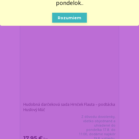
pondelok..
Novinka
Rozumiem
Hudobná darčeková sada Hrnček Flauta – podtácka
Husľový kľúč
Z dôvodu dovolenky,
všetko objednané a
uhradené do
pondelka 17.8. do
11:00, dodáme najskôr
17,95 €
19.8. v stredu.