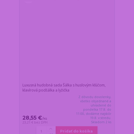
Luxusná hudobná sada Šálka s husľovým kľúčom,
klavírová podšálka a lyžička
Z dôvodu dovolenky,
všetko objednané a
uhradené do
pondelka 17.8. do
11:00, dodáme najskôr
28,55 €
19.8. v stredu.
/
ks
Skladom 2 ks
23,21 €
bez DPH
Pridať do košíka