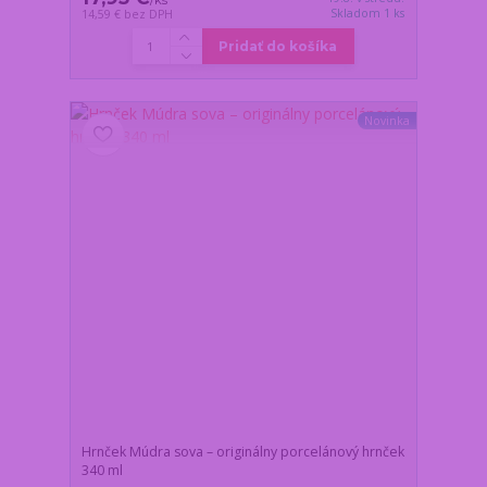
/
ks
Skladom 1 ks
14,59 €
bez DPH
Pridať do košíka
Novinka
Hrnček Múdra sova – originálny porcelánový hrnček
340 ml