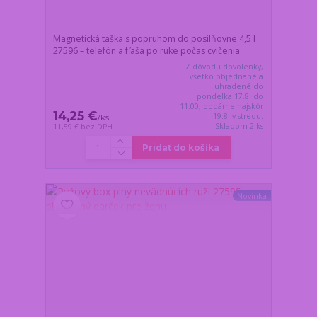
Magnetická taška s popruhom do posilňovne 4,5 l
27596 – telefón a fľaša po ruke počas cvičenia
Z dôvodu dovolenky,
všetko objednané a
uhradené do
pondelka 17.8. do
11:00, dodáme najskôr
14,25 €
19.8. v stredu.
/
ks
Skladom 2 ks
11,59 €
bez DPH
Pridať do košíka
Novinka