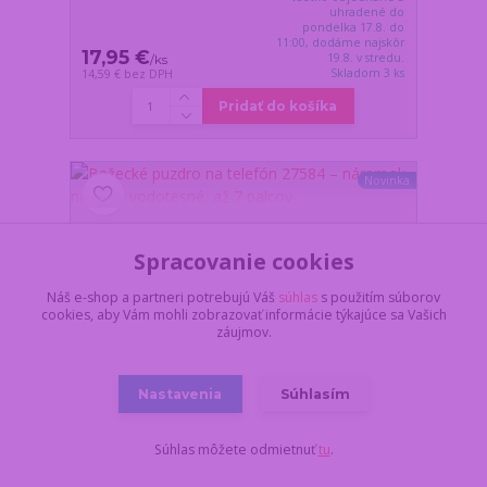
uhradené do
pondelka 17.8. do
11:00, dodáme najskôr
17,95 €
19.8. v stredu.
/
ks
Skladom 3 ks
14,59 €
bez DPH
Pridať do košíka
Novinka
Spracovanie cookies
Náš e-shop a partneri potrebujú Váš
súhlas
s použitím súborov
cookies, aby Vám mohli zobrazovať informácie týkajúce sa Vašich
záujmov.
Nastavenia
Súhlasím
Súhlas môžete odmietnuť
tu
.