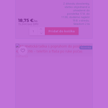
Z dôvodu dovolenky,
všetko objednané a
uhradené do
pondelka 17.8. do
11:00, dodáme najskôr
18,75 €
19.8. v stredu.
/
ks
Skladom 2 ks
15,24 €
bez DPH
Pridať do košíka
Novinka