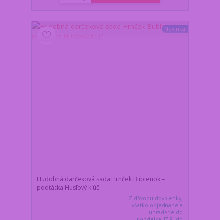
Novinka
Hudobná darčeková sada Hrnček Bubienok –
podtácka Husľový kľúč
Z dôvodu dovolenky,
všetko objednané a
uhradené do
pondelka 17.8. do