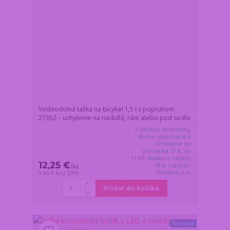
Vodeodolná taška na bicykel 1,5 l s popruhom
27352 – uchytenie na riadidlá, rám alebo pod sedlo
Z dôvodu dovolenky,
všetko objednané a
uhradené do
pondelka 17.8. do
11:00, dodáme najskôr
12,25 €
19.8. v stredu.
/
ks
Skladom 2 ks
9,96 €
bez DPH
Pridať do košíka
Novinka