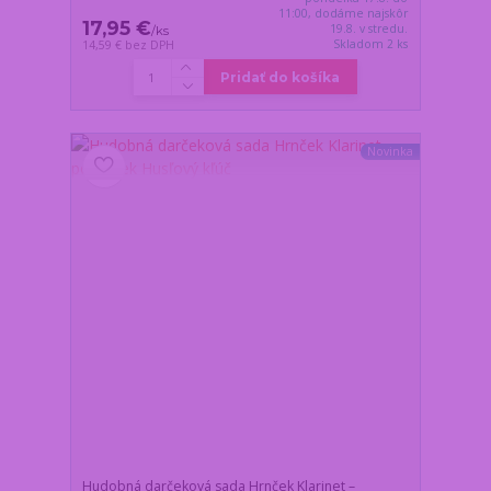
11:00, dodáme najskôr
17,95 €
19.8. v stredu.
/
ks
Skladom 2 ks
14,59 €
bez DPH
Pridať do košíka
Novinka
Hudobná darčeková sada Hrnček Klarinet –