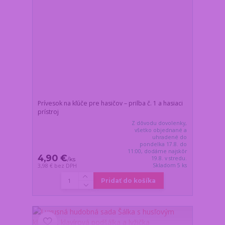
Prívesok na kľúče pre hasičov – prilba č. 1 a hasiaci
prístroj
Z dôvodu dovolenky,
všetko objednané a
uhradené do
pondelka 17.8. do
11:00, dodáme najskôr
4,90 €
19.8. v stredu.
/
ks
Skladom 5 ks
3,98 €
bez DPH
Pridať do košíka