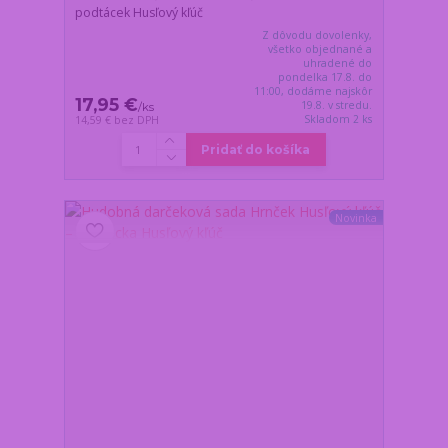
podtácek Husľový kľúč
Z dôvodu dovolenky,
všetko objednané a
uhradené do
pondelka 17.8. do
11:00, dodáme najskôr
17,95 €
19.8. v stredu.
/
ks
Skladom 2 ks
14,59 €
bez DPH
Pridať do košíka
Novinka