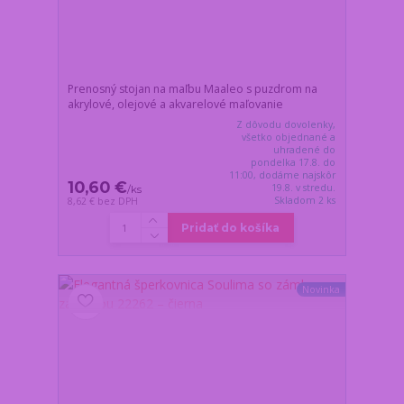
Prenosný stojan na maľbu Maaleo s puzdrom na
akrylové, olejové a akvarelové maľovanie
Z dôvodu dovolenky,
všetko objednané a
uhradené do
pondelka 17.8. do
11:00, dodáme najskôr
10,60 €
19.8. v stredu.
/
ks
Skladom 2 ks
8,62 €
bez DPH
Pridať do košíka
Novinka