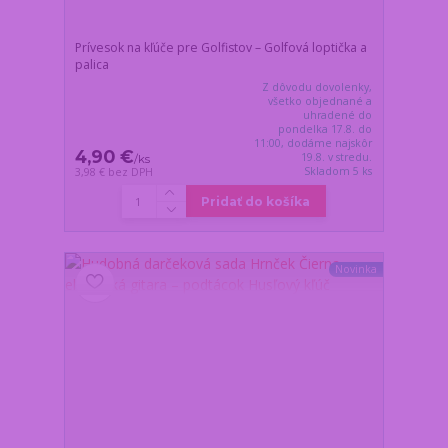
Prívesok na kľúče pre Golfistov – Golfová loptička a
palica
Z dôvodu dovolenky,
všetko objednané a
uhradené do
pondelka 17.8. do
11:00, dodáme najskôr
4,90 €
19.8. v stredu.
/
ks
Skladom 5 ks
3,98 €
bez DPH
Pridať do košíka
Novinka