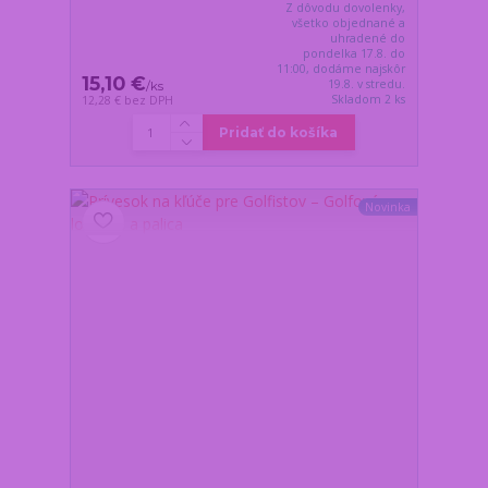
Z dôvodu dovolenky,
všetko objednané a
uhradené do
pondelka 17.8. do
11:00, dodáme najskôr
15,10 €
19.8. v stredu.
/
ks
Skladom 2 ks
12,28 €
bez DPH
Pridať do košíka
Novinka