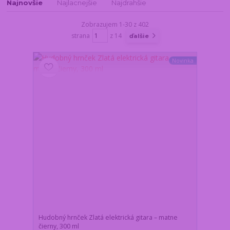
Najnovšie
Najlacnejšie
Najdrahšie
Zobrazujem 1-30 z 402
strana
z 14
ďalšie
Novinka
Hudobný hrnček Zlatá elektrická gitara – matne
čierny, 300 ml