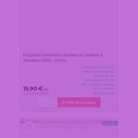
Elegantná šperkovnica Soulima so zámkom a
zásuvkou 22262 – čierna
Z dôvodu dovolenky,
všetko objednané a
uhradené do
pondelka 17.8. do
11:00, dodáme najskôr
15,90 €
19.8. v stredu.
/
ks
Skladom 2 ks
12,93 €
bez DPH
Pridať do košíka
Novinka