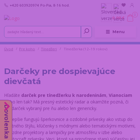
+420 603920974
Po-Pia, 8-16 hod.
0
0,00 €
Menu
Úvod
Pre koho
Tínedžeri
Tínedžerka (12–19 rokov)
Darčeky pre dospievajúce
dievčatá
Hľadáte
darček pre tínedžerku k narodeninám
,
Vianociam
alebo len tak? Má presný estetický radar a okamžite pozná, či
Dovolenka do 14.8.
bol darček vybraný pre ňu alebo len genericky.
Najlepšie fungujú šperkovnice a ozdobné prívesky ako vstup do
vlastného štýlu, kľúčenky s módnymi alebo tematickými motívmi,
hviezdne projektory a lampičky pre atmosféru v izbe alebo
Crystocraft prívesky. Veci, ktoré sa prirodzene stanú súčasťou jej