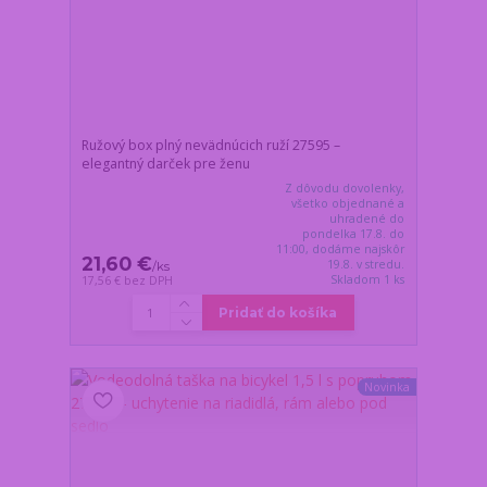
Ružový box plný nevädnúcich ruží 27595 –
elegantný darček pre ženu
Z dôvodu dovolenky,
všetko objednané a
uhradené do
pondelka 17.8. do
11:00, dodáme najskôr
21,60 €
19.8. v stredu.
/
ks
Skladom 1 ks
17,56 €
bez DPH
Pridať do košíka
Novinka