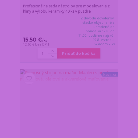
Profesionálna sada nástrojov pre modelovanie z
hliny a výrobu keramiky 40 ks v puzdre
Z dôvodu dovolenky,
všetko objednané a
uhradené do
pondelka 17.8. do
11:00, dodáme najskôr
15,50 €
19.8. v stredu.
/
ks
Skladom 2 ks
12,60 €
bez DPH
Pridať do košíka
Novinka