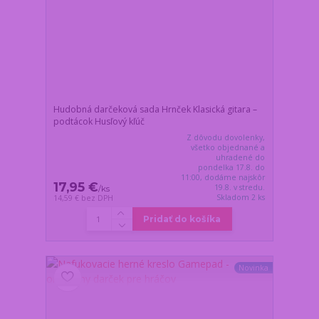
Hudobná darčeková sada Hrnček Klasická gitara –
podtácok Husľový kľúč
Z dôvodu dovolenky,
všetko objednané a
uhradené do
pondelka 17.8. do
11:00, dodáme najskôr
17,95 €
19.8. v stredu.
/
ks
Skladom 2 ks
14,59 €
bez DPH
Pridať do košíka
Novinka