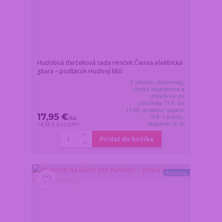
Hudobná darčeková sada Hrnček Čierna elektrická
gitara – podtácok Husľový kľúč
Z dôvodu dovolenky,
všetko objednané a
uhradené do
pondelka 17.8. do
11:00, dodáme najskôr
17,95 €
19.8. v stredu.
/
ks
Skladom 10 ks
14,59 €
bez DPH
Pridať do košíka
Novinka