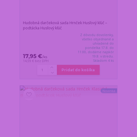
Hudobná darčeková sada Hrnček Husľový kľúč –
podtácka Husľový kľúč
Z dôvodu dovolenky,
všetko objednané a
uhradené do
pondelka 17.8. do
11:00, dodáme najskôr
17,95 €
19.8. v stredu.
/
ks
Skladom 4 ks
14,59 €
bez DPH
Pridať do košíka
Novinka