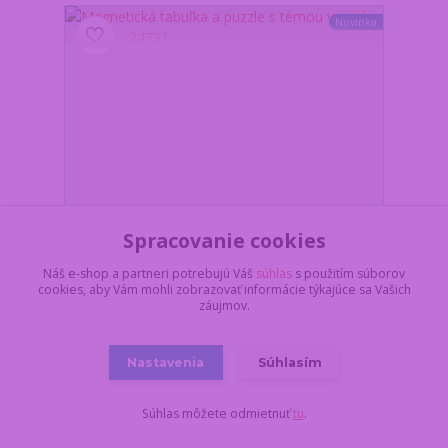
Novinka
Spracovanie cookies
Náš e-shop a partneri potrebujú Váš
súhlas
s použitím súborov
cookies, aby Vám mohli zobrazovať informácie týkajúce sa Vašich
záujmov.
Magnetická tabuľka a puzzle s témou vesmíru v
knižke - 24731
Nastavenia
Súhlasím
Z dôvodu dovolenky,
všetko objednané a
uhradené do
pondelka 17.8. do
Súhlas môžete odmietnuť
tu
.
11:00, dodáme najskôr
9,35 €
19.8. v stredu.
/
ks