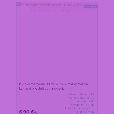
Novinka
Plyšový medvedík 30 cm 26760 – mäkký maznáci
kamarát pre deti od narodenia
Z dôvodu dovolenky,
všetko objednané a
uhradené do
pondelka 17.8. do
11:00, dodáme najskôr
6,90 €
19.8. v stredu.
/
ks