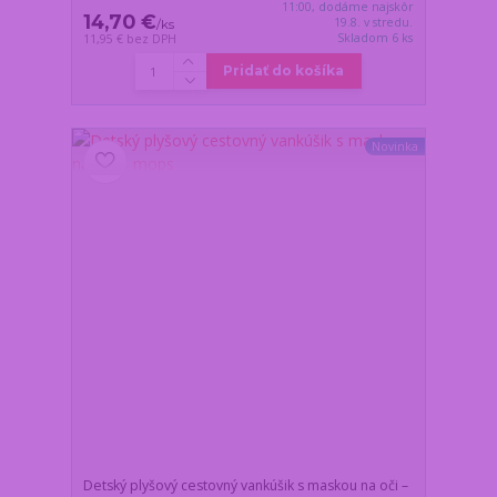
11:00, dodáme najskôr
14,70 €
19.8. v stredu.
/
ks
Skladom 6 ks
11,95 €
bez DPH
Pridať do košíka
Novinka
Detský plyšový cestovný vankúšik s maskou na oči –