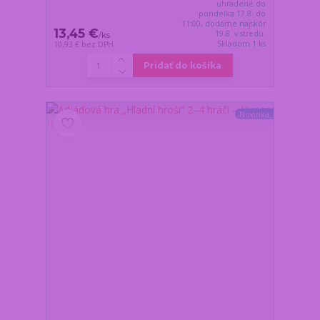
uhradené do
pondelka 17.8. do
11:00, dodáme najskôr
13,45 €
19.8. v stredu.
/
ks
Skladom 1 ks
10,93 €
bez DPH
Pridať do košíka
Novinka