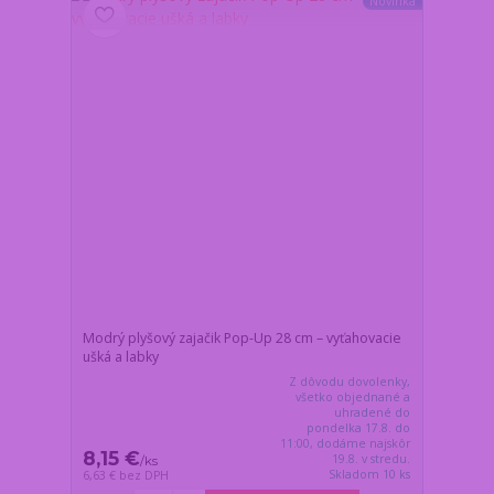
Novinka
Modrý plyšový zajačik Pop-Up 28 cm – vyťahovacie
ušká a labky
Z dôvodu dovolenky,
všetko objednané a
uhradené do
pondelka 17.8. do
11:00, dodáme najskôr
8,15 €
19.8. v stredu.
/
ks
Skladom 10 ks
6,63 €
bez DPH