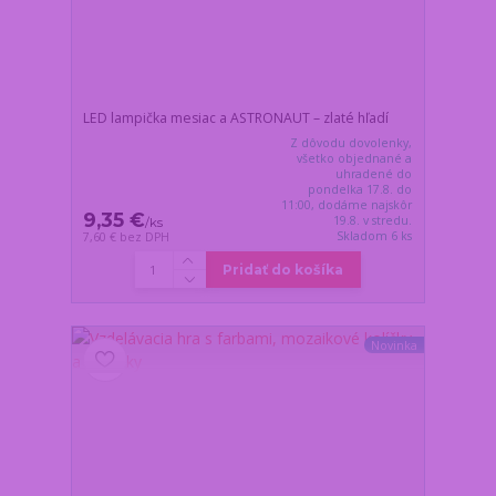
LED lampička mesiac a ASTRONAUT – zlaté hľadí
Z dôvodu dovolenky,
všetko objednané a
uhradené do
pondelka 17.8. do
11:00, dodáme najskôr
9,35 €
19.8. v stredu.
/
ks
Skladom 6 ks
7,60 €
bez DPH
Pridať do košíka
Novinka