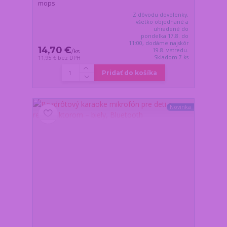
mops
Z dôvodu dovolenky,
všetko objednané a
uhradené do
pondelka 17.8. do
11:00, dodáme najskôr
14,70 €
19.8. v stredu.
/
ks
Skladom 7 ks
11,95 €
bez DPH
Pridať do košíka
Novinka