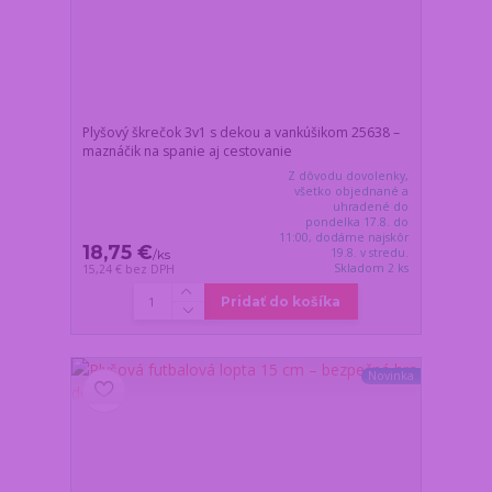
Plyšový škrečok 3v1 s dekou a vankúšikom 25638 –
maznáčik na spanie aj cestovanie
Z dôvodu dovolenky,
všetko objednané a
uhradené do
pondelka 17.8. do
11:00, dodáme najskôr
18,75 €
19.8. v stredu.
/
ks
Skladom 2 ks
15,24 €
bez DPH
Pridať do košíka
Novinka