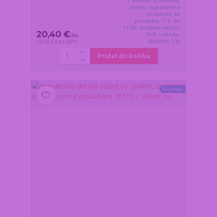
Z dôvodu dovolenky,
všetko objednané a
uhradené do
pondelka 17.8. do
11:00, dodáme najskôr
20,40 €
19.8. v stredu.
/
ks
Skladom 2 ks
16,59 €
bez DPH
Pridať do košíka
Novinka