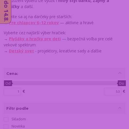
Pro zúžení výběru lze využít i
filtry Styl dárku, Zájmy a
koníčky
a další.
Pozrite sa aj na darčeky pre starších:
→
Pre chlapcov 6–12 rokov
— aktívne a hravé
Vyberte cez najširší výber hračiek:
→
Plyšáky a hračky pre deti
— bezpečná voľba pre celé
vekové spektrum
→
Detský svet
- projektory, kreatívne sady a ďalšie
Cena:
Od
Do
€
€
Filtr podle
Skladom
Novinka