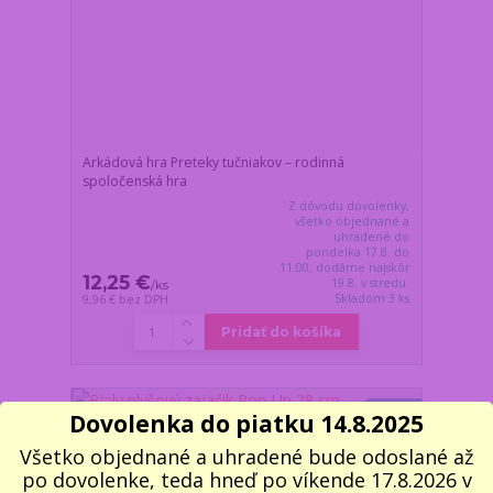
Arkádová hra Preteky tučniakov – rodinná
spoločenská hra
Z dôvodu dovolenky,
všetko objednané a
uhradené do
pondelka 17.8. do
11:00, dodáme najskôr
12,25 €
19.8. v stredu.
/
ks
Skladom 3 ks
9,96 €
bez DPH
Pridať do košíka
Novinka
Dovolenka do piatku 14.8.2025
Všetko objednané a uhradené bude odoslané až
po dovolenke, teda hneď po víkende 17.8.2026 v