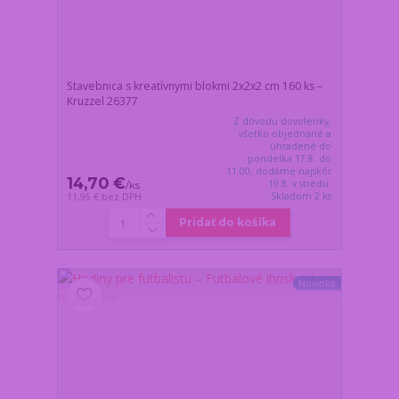
Stavebnica s kreatívnymi blokmi 2x2x2 cm 160 ks –
Kruzzel 26377
Z dôvodu dovolenky,
všetko objednané a
uhradené do
pondelka 17.8. do
11:00, dodáme najskôr
14,70 €
19.8. v stredu.
/
ks
Skladom 2 ks
11,95 €
bez DPH
Pridať do košíka
Novinka