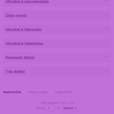
Vhodné k narozeninám
Číslo výročí
Vhodné k Vánocům
Vhodné k Valentýnu
Parametr Motiv
Typ dárku
Najnovšie
Najlacnejšie
Najdrahšie
Zobrazujem 1-30 z 119
strana
z 4
ďalšie