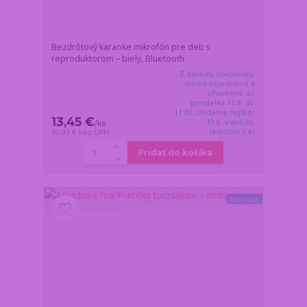
Bezdrôtový karaoke mikrofón pre deti s
reproduktorom – biely, Bluetooth
Z dôvodu dovolenky,
všetko objednané a
uhradené do
pondelka 17.8. do
11:00, dodáme najskôr
13,45 €
19.8. v stredu.
/
ks
Skladom 3 ks
10,93 €
bez DPH
Pridať do košíka
Novinka