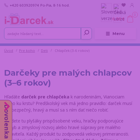
+420 603920974
Po-Pia, 8-16 hod.
0
0,00 €
Menu
Úvod
Pre koho
Deti
Chlapček (3-6 rokov)
Darčeky pre malých chlapcov
(3–6 rokov)
Hľadáte
darček pre chlapčeka
k narodeninám, Vianociam
alebo ku krstu? Predškolský vek má jedno pravidlo: darček musí
Dovolenka do 14.8.
byť bezpečný, hravý a musí sa s ním dať niečo robiť.
Nájdete tu plyšáky prispôsobené veku, hračky podporujúce
pohyb a zmyslový rozvoj alebo hravé súpravy pre malého
objaviteľa. Každý produkt tu zodpovedá vekovej primeranosti.