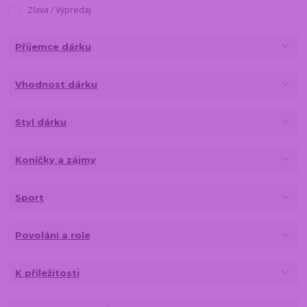
Zľava / Výpredaj
Příjemce dárku
Vhodnost dárku
Styl dárku
Koníčky a zájmy
Sport
Povolání a role
K příležitosti