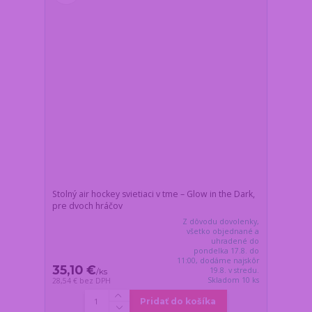
Stolný air hockey svietiaci v tme – Glow in the Dark,
pre dvoch hráčov
Z dôvodu dovolenky,
všetko objednané a
uhradené do
pondelka 17.8. do
11:00, dodáme najskôr
35,10 €
19.8. v stredu.
/
ks
Skladom 10 ks
28,54 €
bez DPH
Pridať do košíka