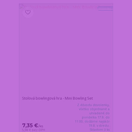
Novinka
Stolová bowlingová hra - Mini Bowling Set
Z dôvodu dovolenky,
všetko objednané a
uhradené do
pondelka 17.8. do
11:00, dodáme najskôr
7,35 €
19.8. v stredu.
/
ks
Skladom 3 ks
5,98 €
bez DPH