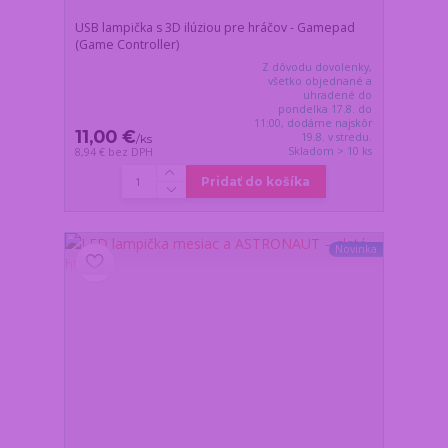
USB lampička s 3D ilúziou pre hráčov - Gamepad
(Game Controller)
Z dôvodu dovolenky,
všetko objednané a
uhradené do
pondelka 17.8. do
11:00, dodáme najskôr
11,00 €
19.8. v stredu.
/
ks
Skladom > 10 ks
8,94 €
bez DPH
Pridať do košíka
Novinka