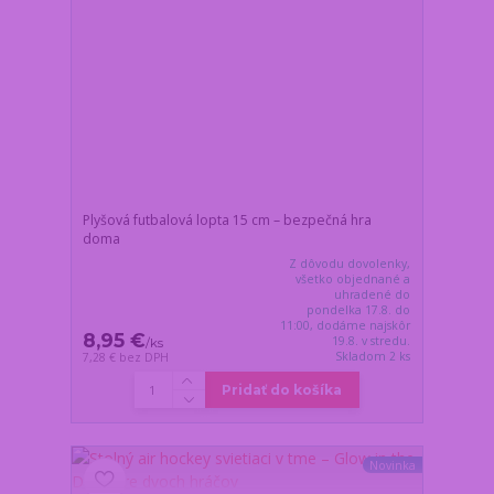
Plyšová futbalová lopta 15 cm – bezpečná hra
doma
Z dôvodu dovolenky,
všetko objednané a
uhradené do
pondelka 17.8. do
11:00, dodáme najskôr
8,95 €
19.8. v stredu.
/
ks
Skladom 2 ks
7,28 €
bez DPH
Pridať do košíka
Novinka