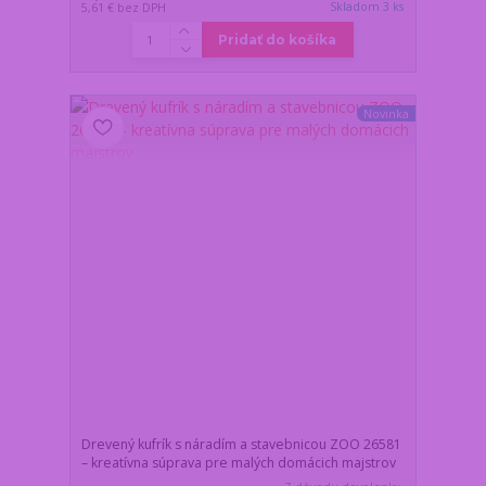
Skladom 3 ks
5,61 €
bez DPH
Pridať do košíka
Novinka
Drevený kufrík s náradím a stavebnicou ZOO 26581
– kreatívna súprava pre malých domácich majstrov