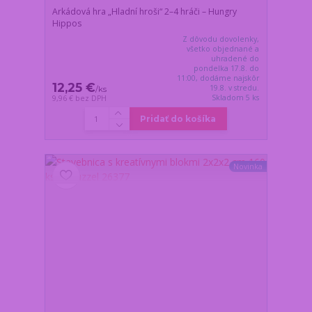
Arkádová hra „Hladní hroši“ 2–4 hráči – Hungry
Hippos
Z dôvodu dovolenky,
všetko objednané a
uhradené do
pondelka 17.8. do
11:00, dodáme najskôr
12,25 €
19.8. v stredu.
/
ks
Skladom 5 ks
9,96 €
bez DPH
Pridať do košíka
Novinka