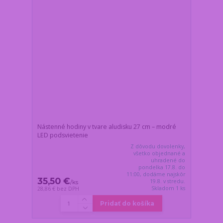
Nástenné hodiny v tvare aludisku 27 cm – modré
LED podsvietenie
Z dôvodu dovolenky,
všetko objednané a
uhradené do
pondelka 17.8. do
11:00, dodáme najskôr
35,50 €
19.8. v stredu.
/
ks
Skladom 1 ks
28,86 €
bez DPH
Pridať do košíka