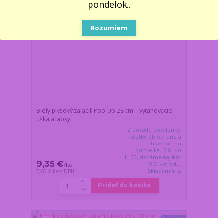
pondelok..
Rozumiem
Biely plyšový zajačik Pop-Up 28 cm – vyťahovacie
ušká a labky
Z dôvodu dovolenky,
všetko objednané a
uhradené do
pondelka 17.8. do
11:00, dodáme najskôr
9,35 €
19.8. v stredu.
/
ks
Skladom 6 ks
7,60 €
bez DPH
Pridať do košíka