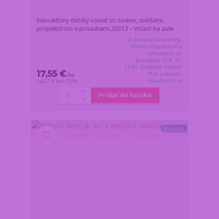
Interaktívny detský volant so zvukmi, svetlami,
projektorom a prísavkami 26513 – Volant na aute
Z dôvodu dovolenky,
všetko objednané a
uhradené do
pondelka 17.8. do
11:00, dodáme najskôr
17,55 €
19.8. v stredu.
/
ks
Skladom 2 ks
14,27 €
bez DPH
Pridať do košíka
Novinka