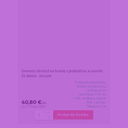
Drevený obchod na hranie s pokladňou a ovocím
25 dielov - Kruzzel
Z dôvodu dovolenky,
všetko objednané a
uhradené do
pondelka 17.8. do
11:00, dodáme najskôr
40,80 €
19.8. v stredu.
/
ks
Skladom 2 ks
33,17 €
bez DPH
Pridať do košíka