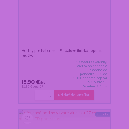
Hodiny pre futbalistu – Futbalové ihrisko, lopta na
ručičke
Z dôvodu dovolenky,
všetko objednané a
uhradené do
pondelka 17.8. do
11:00, dodáme najskôr
15,90 €
19.8. v stredu.
/
ks
Skladom > 10 ks
12,93 €
bez DPH
Pridať do košíka
Novinka