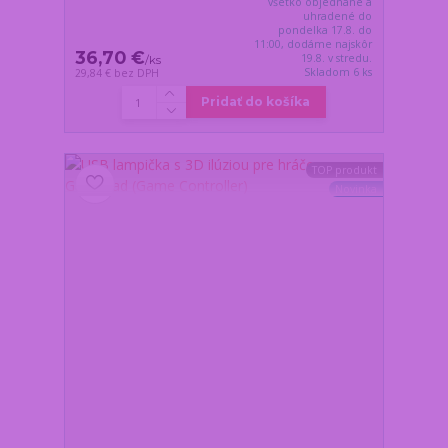
všetko objednané a
uhradené do
pondelka 17.8. do
11:00, dodáme najskôr
36,70 €
19.8. v stredu.
/
ks
Skladom 6 ks
29,84 €
bez DPH
Pridať do košíka
TOP produkt
Novinka