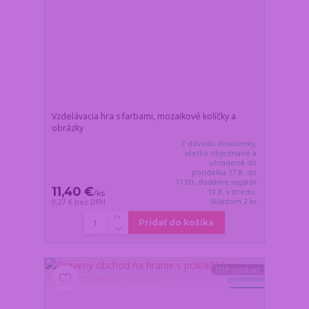
Vzdelávacia hra s farbami, mozaikové kolíčky a
obrázky
Z dôvodu dovolenky,
všetko objednané a
uhradené do
pondelka 17.8. do
11:00, dodáme najskôr
11,40 €
19.8. v stredu.
/
ks
Skladom 2 ks
9,27 €
bez DPH
Pridať do košíka
TOP produkt
Novinka