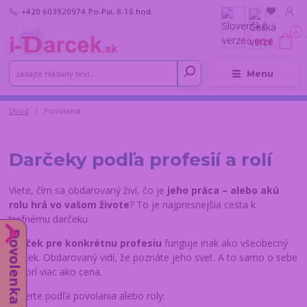
+420 603920974
Po-Pia, 8-16 hod.
0
0,00 €
Menu
Úvod
Povolania
Darčeky podľa profesií a rolí
Viete, čím sa obdarovaný živí, čo je
jeho práca – alebo akú
rolu hrá vo vašom živote
? To je najpresnejšia cesta k
trefnému darčeku.
Dovolenka do 14.8.
Darček pre konkrétnu profesiu
funguje inak ako všeobecný
darček. Obdarovaný vidí, že poznáte jeho svet. A to samo o sebe
hovorí viac ako cena.
Vyberte podľa povolania alebo roly: