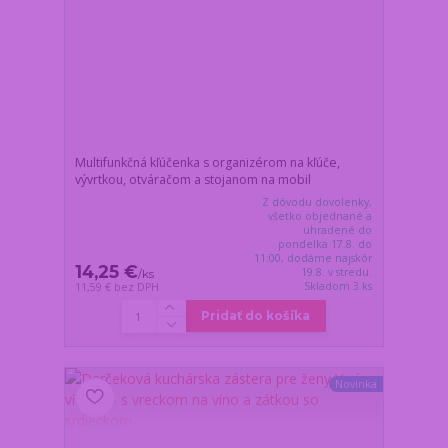
Multifunkčná kľúčenka s organizérom na kľúče,
vývrtkou, otváračom a stojanom na mobil
Z dôvodu dovolenky,
všetko objednané a
uhradené do
pondelka 17.8. do
11:00, dodáme najskôr
14,25 €
19.8. v stredu.
/
ks
Skladom 3 ks
11,59 €
bez DPH
Pridať do košíka
Novinka