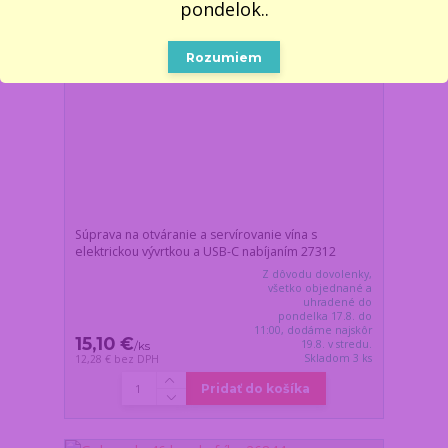
pondelok..
Rozumiem
Súprava na otváranie a servírovanie vína s
elektrickou vývrtkou a USB-C nabíjaním 27312
Z dôvodu dovolenky,
všetko objednané a
uhradené do
pondelka 17.8. do
11:00, dodáme najskôr
15,10 €
19.8. v stredu.
/
ks
Skladom 3 ks
12,28 €
bez DPH
Pridať do košíka