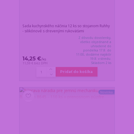
Sada kuchynského náčinia 12 ks so stojanom Ruhhy
- silikónové s drevenými rukoväťami
Z dôvodu dovolenky,
všetko objednané a
uhradené do
pondelka 17.8. do
11:00, dodáme najskôr
14,25 €
19.8. v stredu.
/
ks
Skladom 2 ks
11,59 €
bez DPH
Pridať do košíka
Novinka