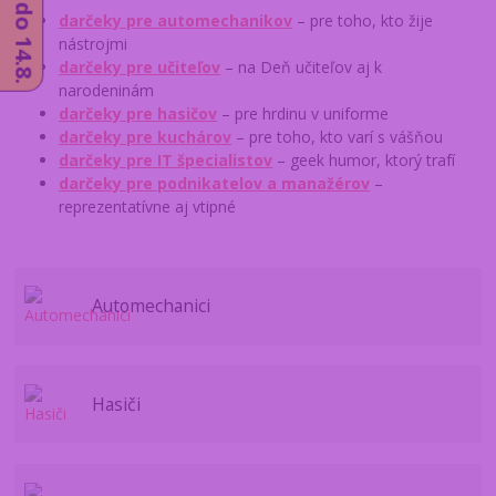
darčeky pre automechanikov
– pre toho, kto žije
nástrojmi
darčeky pre učiteľov
– na Deň učiteľov aj k
narodeninám
darčeky pre hasičov
– pre hrdinu v uniforme
darčeky pre kuchárov
– pre toho, kto varí s vášňou
darčeky pre IT špecialistov
– geek humor, ktorý trafí
darčeky pre podnikatelov a manažérov
–
reprezentatívne aj vtipné
Automechanici
Hasiči