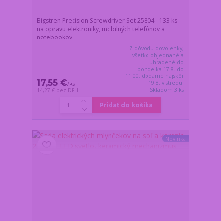
Bigstren Precision Screwdriver Set 25804 - 133 ks
na opravu elektroniky, mobilných telefónov a
notebookov
Z dôvodu dovolenky,
všetko objednané a
uhradené do
pondelka 17.8. do
11:00, dodáme najskôr
17,55 €
19.8. v stredu.
/
ks
Skladom 3 ks
14,27 €
bez DPH
Pridať do košíka
Novinka