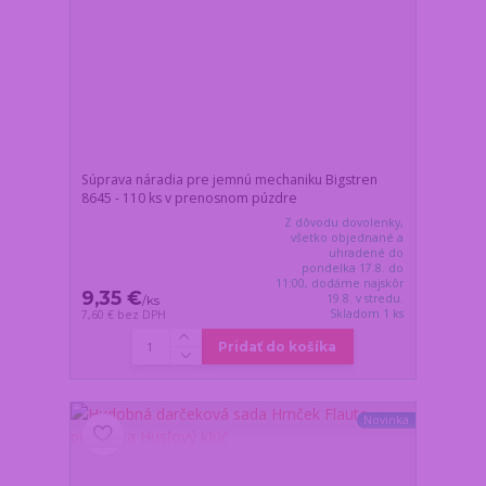
Súprava náradia pre jemnú mechaniku Bigstren
8645 - 110 ks v prenosnom púzdre
Z dôvodu dovolenky,
všetko objednané a
uhradené do
pondelka 17.8. do
11:00, dodáme najskôr
9,35 €
19.8. v stredu.
/
ks
Skladom 1 ks
7,60 €
bez DPH
Pridať do košíka
Novinka