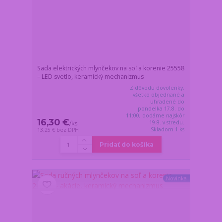
Sada elektrických mlynčekov na soľ a korenie 25558
– LED svetlo, keramický mechanizmus
Z dôvodu dovolenky,
všetko objednané a
uhradené do
pondelka 17.8. do
11:00, dodáme najskôr
16,30 €
19.8. v stredu.
/
ks
Skladom 1 ks
13,25 €
bez DPH
Pridať do košíka
Novinka