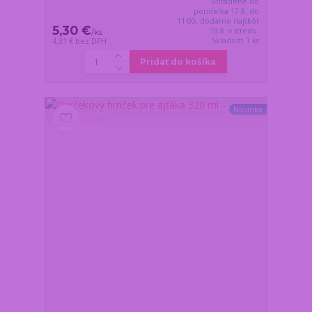
uhradené do
pondelka 17.8. do
11:00, dodáme najskôr
5,30 €
19.8. v stredu.
/
ks
Skladom 1 ks
4,31 €
bez DPH
Pridať do košíka
Novinka