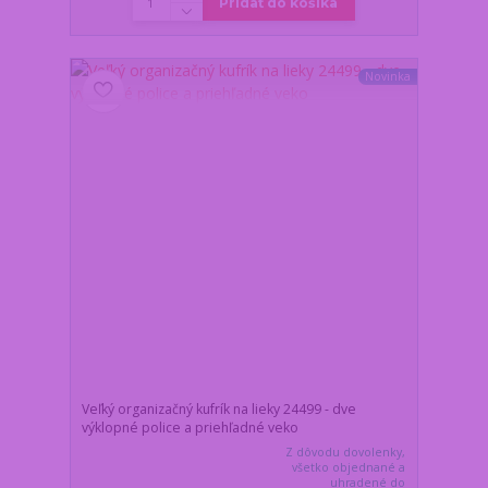
Pridať do košíka
Novinka
Veľký organizačný kufrík na lieky 24499 - dve
výklopné police a priehľadné veko
Z dôvodu dovolenky,
všetko objednané a
uhradené do