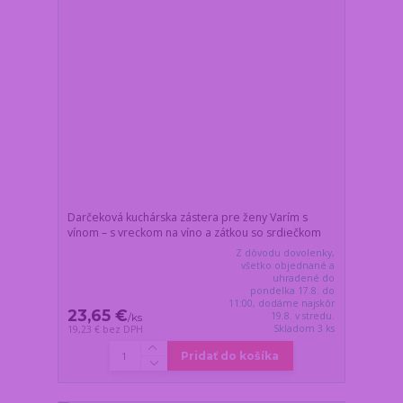
Darčeková kuchárska zástera pre ženy Varím s
vínom – s vreckom na víno a zátkou so srdiečkom
Z dôvodu dovolenky,
všetko objednané a
uhradené do
pondelka 17.8. do
11:00, dodáme najskôr
23,65 €
19.8. v stredu.
/
ks
Skladom 3 ks
19,23 €
bez DPH
Pridať do košíka