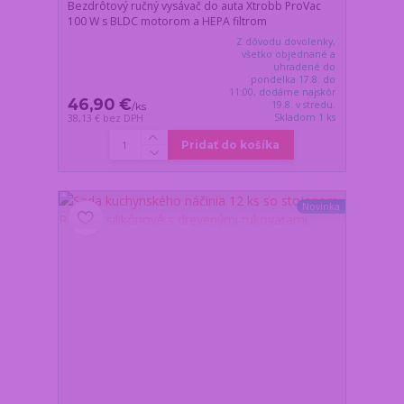
Bezdrôtový ručný vysávač do auta Xtrobb ProVac
100 W s BLDC motorom a HEPA filtrom
Z dôvodu dovolenky,
všetko objednané a
uhradené do
pondelka 17.8. do
11:00, dodáme najskôr
46,90 €
19.8. v stredu.
/
ks
Skladom 1 ks
38,13 €
bez DPH
Pridať do košíka
Novinka