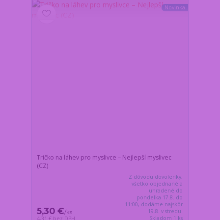
Novinka
Tričko na láhev pro myslivce – Nejlepší myslivec
(CZ)
Z dôvodu dovolenky,
všetko objednané a
uhradené do
pondelka 17.8. do
11:00, dodáme najskôr
5,30 €
19.8. v stredu.
/
ks
Skladom 1 ks
4,31 €
bez DPH