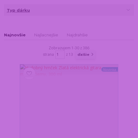
Typ dárku
Najnovšie
Najlacnejšie
Najdrahšie
Zobrazujem 1-30 z 386
strana
z 13
ďalšie
Novinka