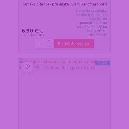
Darčekový hrnček pre ajťáka 320 ml – Motherboard
Z dôvodu dovolenky,
všetko objednané a
uhradené do
pondelka 17.8. do
11:00, dodáme najskôr
6,90 €
19.8. v stredu.
/
ks
Skladom 1 ks
5,61 €
bez DPH
Pridať do košíka
Novinka