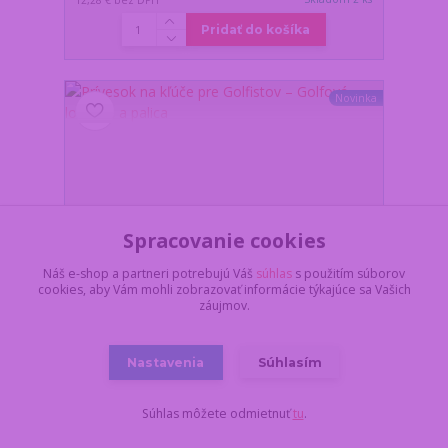
12,28 €
bez DPH
Pridať do košíka
Novinka
Spracovanie cookies
Náš e-shop a partneri potrebujú Váš
súhlas
s použitím súborov
cookies, aby Vám mohli zobrazovať informácie týkajúce sa Vašich
záujmov.
Nastavenia
Súhlasím
Prívesok na kľúče pre Golfistov – Golfová loptička a
Súhlas môžete odmietnuť
tu
.
palica
Z dôvodu dovolenky,