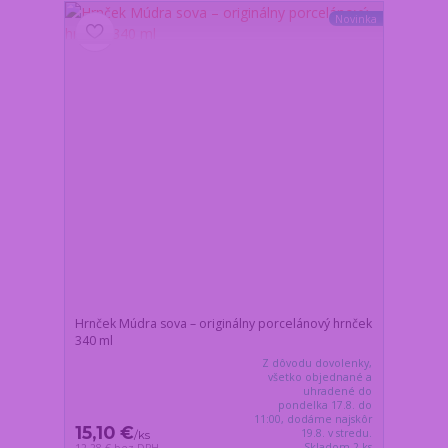
Novinka
Hrnček Múdra sova – originálny porcelánový hrnček
340 ml
Z dôvodu dovolenky,
všetko objednané a
uhradené do
pondelka 17.8. do
11:00, dodáme najskôr
15,10 €
19.8. v stredu.
/
ks
Skladom 2 ks