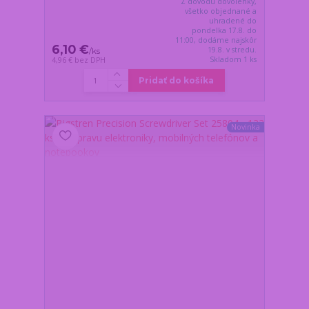
Z dôvodu dovolenky,
všetko objednané a
uhradené do
pondelka 17.8. do
11:00, dodáme najskôr
6,10 €
19.8. v stredu.
/
ks
Skladom 1 ks
4,96 €
bez DPH
Pridať do košíka
Novinka