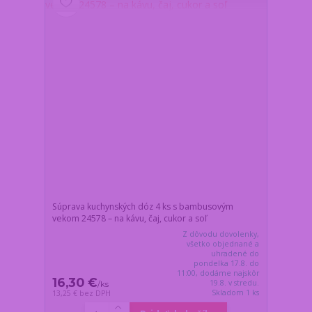
Súprava kuchynských dóz 4 ks s bambusovým
vekom 24578 – na kávu, čaj, cukor a soľ
Z dôvodu dovolenky,
všetko objednané a
uhradené do
pondelka 17.8. do
11:00, dodáme najskôr
16,30 €
19.8. v stredu.
/
ks
Skladom 1 ks
13,25 €
bez DPH