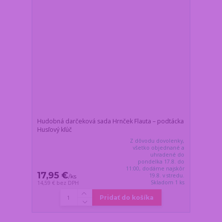
Hudobná darčeková sada Hrnček Flauta – podtácka
Husľový kľúč
Z dôvodu dovolenky,
všetko objednané a
uhradené do
pondelka 17.8. do
11:00, dodáme najskôr
17,95 €
19.8. v stredu.
/
ks
Skladom 1 ks
14,59 €
bez DPH
Pridať do košíka