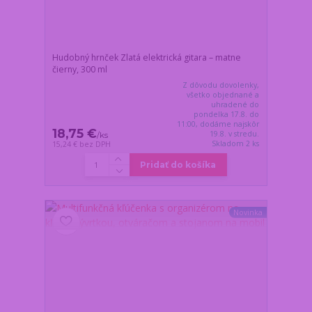
Hudobný hrnček Zlatá elektrická gitara – matne
čierny, 300 ml
Z dôvodu dovolenky,
všetko objednané a
uhradené do
pondelka 17.8. do
11:00, dodáme najskôr
18,75 €
19.8. v stredu.
/
ks
Skladom 2 ks
15,24 €
bez DPH
Pridať do košíka
Novinka