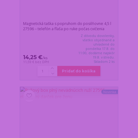
Magnetická taška s popruhom do posilňovne 4,5 l
27596 – telefón a fľaša po ruke počas cvičenia
Z dôvodu dovolenky,
všetko objednané a
uhradené do
pondelka 17.8. do
11:00, dodáme najskôr
14,25 €
19.8. v stredu.
/
ks
Skladom 2 ks
11,59 €
bez DPH
Pridať do košíka
Novinka