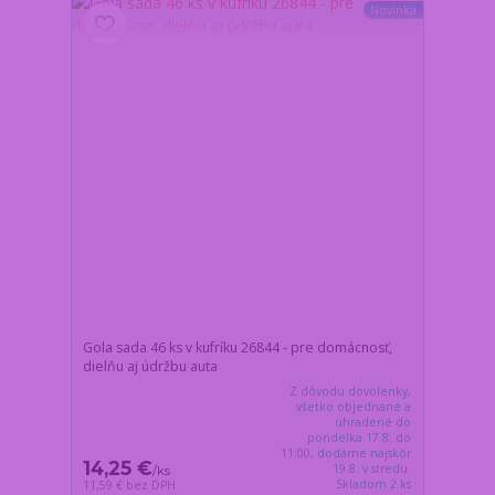
Novinka
Gola sada 46 ks v kufríku 26844 - pre domácnosť,
dielňu aj údržbu auta
Z dôvodu dovolenky,
všetko objednané a
uhradené do
pondelka 17.8. do
11:00, dodáme najskôr
14,25 €
19.8. v stredu.
/
ks
Skladom 2 ks
11,59 €
bez DPH