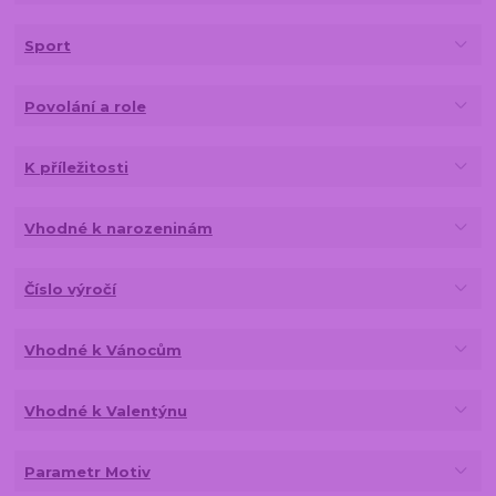
Sport
Povolání a role
K příležitosti
Vhodné k narozeninám
Číslo výročí
Vhodné k Vánocům
Vhodné k Valentýnu
Parametr Motiv