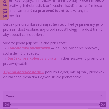
úradníkov
, vtipných hrnčekov na ranné porady, kľúčeniek alebo
dekoratívnych drobností, ktoré zútulnia každé pracovné miesto -
výber je zameraný na
pracovnú identitu
a vzťahy na
pracovisku.
Darček pre úradníka sedí najlepšie vtedy, keď je primeraný jeho
profesii - dosť osobné, aby urobil radosť kolegyni, a dosť trefný,
aby pobavil celé oddelenie.
Vyberte podľa príjemcu alebo príležitosti:
→
Kancelárske vychytávky
— najväčší výber pre pracovný
stôl a dennú prevádzku
→
Darčeky pre kolegov v práci
— výber zostavený priamo pre
pracovný vzťah
Tipy na darčeky do 10 €
ponúknu výber, kde aj malý príspevok
od každého člena tímu vytvorí skvelé prekvapenie.
Cena:
Od
Do