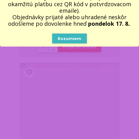
okamžitú platbu cez QR kód v potvrdzovacom
emaile).
Objednávky prijaté alebo uhradené neskôr
odošleme po dovolenke hneď
pondelok 17. 8.
.
3D kovové puzzle s podstavcom - ťažítko CUBE
23,25 €
/
ks
Skladom 5 ks
18,90 €
bez DPH
Rozumiem
Pridať do košíka