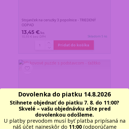
Stojanček na ceruzky 3 popolnice - TRIEDENÝ
ODPAD
13,45 €
/
ks
Skladom 5 ks
10,93 €
bez DPH
Pridať do košíka
Dovolenka do piatku 14.8.2026
Stihnete objednať do piatku 7. 8. do 11:00?
Skvelé – vašu objednávku ešte pred
dovolenkou odošleme.
U platby prevodom musí byť platba pripísaná na
náš účet najneskôr do
11:00
(odporúčame