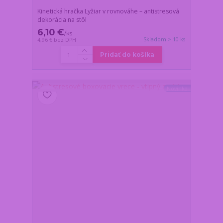
Kinetická hračka Lyžiar v rovnováhe – antistresová
dekorácia na stôl
6,10 €
/
ks
Skladom > 10 ks
4,96 €
bez DPH
Pridať do košíka
Novinka