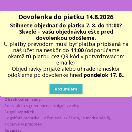
Dovolenka do piatku 14.8.2026
Kompletné špecifikácie
Stihnete objednať do piatku 7. 8. do 11:00?
Originální pera v designu golfových holí MINIGOLF jsou skvělý
Skvelé – vašu objednávku ešte pred
dárkem pro hravého muže golfistu, který tráví hodně času v
dovolenkou odošleme.
kanceláři. Je to i vhodný dárek pro muže manažera nebo
U platby prevodom musí byť platba pripísaná na
podnikatele na odreagování od stresu. Set golfových per je
náš účet najneskôr do
11:00
(odporúčame
dodáván v černé kartonové krabičce, kde ve víku je zelený green
okamžitú platbu cez QR kód v potvrdzovacom
(minigolf) s dvěmi jamkami. Určitě se stane nepřehlédnutelným na
emaile).
každém pracovním stole, kde ho budo všichni kolegové a kolegyně
Objednávky prijaté alebo uhradené neskôr
obdivovat. Na greenu ve víku si lze i zahrát minigolf. Tuto sadu
odošleme po dovolenke hneď
pondelok 17. 8.
.
golfových propisek - MINIGOLF doporučujeme jako originálním a
praktickým dárek pro muže i ženu k narozeninám, k svátku nebo k
Vánocům.
Rozumiem
Obsah balení sady:
1x krabička s greenem na minigolf ve víku
2x goflový míček
3x golfofá propiska (1x červená, 1x černá, 1x modrá náplň)
1x červený praporek
Rozměry: