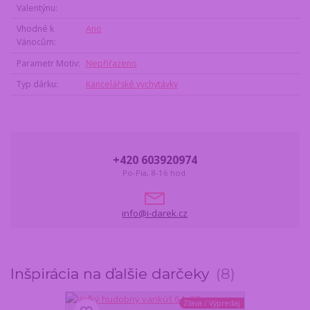
Valentýnu
Vhodné k
Ano
Vánocům
Parametr Motiv
Nepřiřazeno
Typ dárku
Kancelářské vychytávky
+420 603920974
Po-Pia, 8-16 hod.
info@i-darek.cz
Inšpirácia na ďalšie darčeky
8
Zľava / Výpredaj