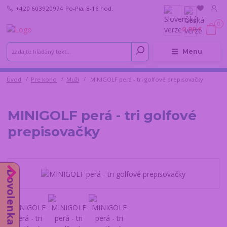
+420 603920974
Po-Pia, 8-16 hod.
0
0,00 €
Menu
Úvod
Pre koho
Muži
MINIGOLF perá - tri golfové prepisovačky
MINIGOLF perá - tri golfové
prepisovačky
Dovolenka od 10.8.