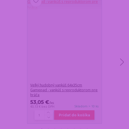
Veľký hudobný vankúš 64x35cm
Futbalový set 
Gamepad - vankúš s reproduktorom pre
lopta so živla
hráča
53,05 €
40,80 €
/
ks
/
k
Skladom > 10 ks
43,13 €
bez DPH
33,17 €
bez DP
Pridať do košíka