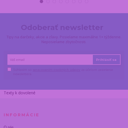
Odoberať newsletter
Tipy na darčeky, akcie a zľavy. Posielame maximálne 1× týždenne.
Neposielame zbytočnosti.
Prihlásiť sa
Súhlasím so
spracovaním osobných údajov
za účelom zasielania
newslettera.
Texty k dovolené
INFORMÁCIE
O nás