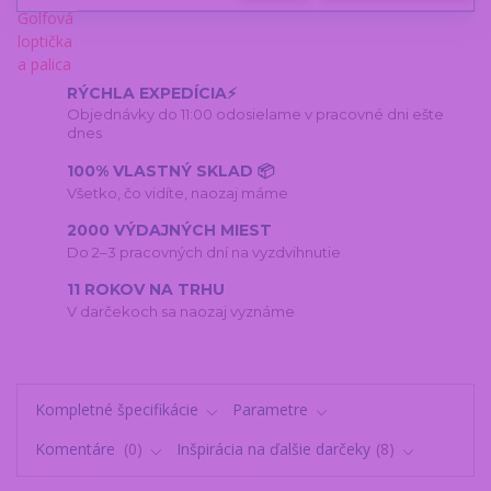
RÝCHLA EXPEDÍCIA⚡
Objednávky do 11:00 odosielame v pracovné dni ešte
dnes
100% VLASTNÝ SKLAD 📦
Všetko, čo vidíte, naozaj máme
2000 VÝDAJNÝCH MIEST
Do 2–3 pracovných dní na vyzdvihnutie
11 ROKOV NA TRHU
V darčekoch sa naozaj vyznáme
Kompletné špecifikácie
Parametre
Komentáre
0
Inšpirácia na ďalšie darčeky
8