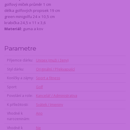
golfový míček průměr 1 cm
délka golfových propisek 19 cm
green minigolfu 24 x 10,5 cm
krabička 24,5 x 11 x 3,6
Materiál:
guma a kov
Parametre
Příjemce dárku
Unisex (muži i ženy)
Styl dárku
Originální / Překvapující
Koníčky a zájmy
Sport a fitness
Sport
Golf
Povolání a role
Kancelář / Administrativa
K příležitosti
Svátek / Jmeniny
Vhodné k
Ano
narozeninám
Vhodné k
Ne