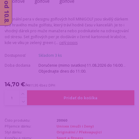
Originální pera v designu golfových holí MINIGOLF jsou skvělý dárkem
pro hravého muže golfistu, který tráví hodně času v kanceláři. Je to i
vhodný dárek pro muže manažera nebo podnikatele na odreagování
od stresu. Set golfových per je dodáván v černé kartonové krabičce,
kde ve víku je zelený green (...
celý popis
Dostupnosť
Skladom 3 ks
Doba dodania
Doručenie (mimo sviatkov) 11.08.2026 do 16:00. .
Objednajte dnes do 11:00.
14,70 €
/
ks
11,95 €
bez DPH
Pridať do košíka
Číslo produktu:
20060
Příjemce dárku:
Unisex (muži i ženy)
Styl dárku:
Originální / Překvapující
Koníčky a zájmy:
Sport a fitness