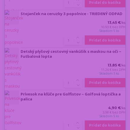
Pridať do košíka
Stojanček na ceruzky 3 popolnice - TRIEDENÝ ODPAD
13,45 €
/
ks
10,93 €
bez DPH
Skladom 5 ks
Pridať do košíka
Detský plyšový cestovný vankúšik s maskou na oči –
Futbalová lopta
13,85 €
/
ks
11,26 €
bez DPH
Skladom 3 ks
Pridať do košíka
Prívesok na kľúče pre Golfistov – Golfová loptička a
palica
4,90 €
/
ks
3,98 €
bez DPH
Skladom 5 ks
Pridať do košíka