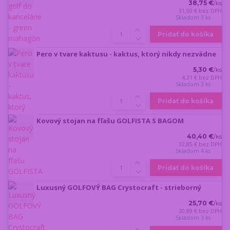
38,75 €
/
ks
31,50 €
bez DPH
Skladom 3 ks
Pridať do košíka
Pero v tvare kaktusu - kaktus, ktorý nikdy nezvädne
5,30 €
/
ks
4,31 €
bez DPH
Skladom 3 ks
Pridať do košíka
Kovový stojan na fľašu GOLFISTA S BAGOM
40,40 €
/
ks
32,85 €
bez DPH
Skladom 4 ks
Pridať do košíka
Luxusný GOLFOVÝ BAG Crystocraft - strieborný
25,70 €
/
ks
20,89 €
bez DPH
Skladom 3 ks