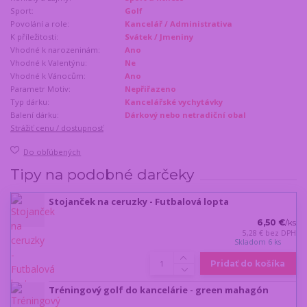
Sport:
Golf
Povolání a role:
Kancelář / Administrativa
K příležitosti:
Svátek / Jmeniny
Vhodné k narozeninám:
Ano
Vhodné k Valentýnu:
Ne
Vhodné k Vánocům:
Ano
Parametr Motiv:
Nepřiřazeno
Typ dárku:
Kancelářské vychytávky
Balení dárku:
Dárkový nebo netradiční obal
Strážiť cenu / dostupnosť
Do obľúbených
Tipy na podobné darčeky
Stojanček na ceruzky - Futbalová lopta
6,50 €
/
ks
5,28 €
bez DPH
Skladom 6 ks
Pridať do košíka
Tréningový golf do kancelárie - green mahagón