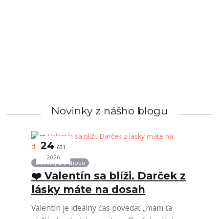
Novinky z nášho blogu
24
01
2026
Novinky z e-shopu
❤️ Valentín sa blíži. Darček z
lásky máte na dosah
Valentín je ideálny čas povedať „mám ťa