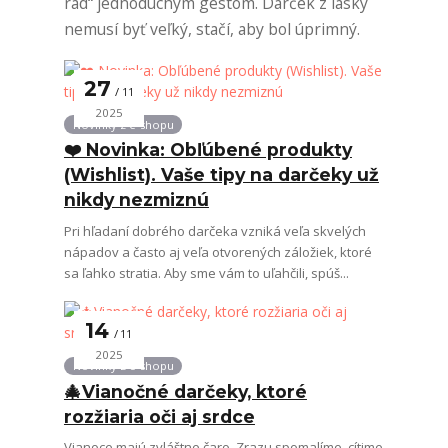
rád“ jednoduchým gestom. Darček z lásky
nemusí byť veľký, stačí, aby bol úprimný.
27
11
2025
Novinky z e-shopu
❤️ Novinka: Obľúbené produkty
(Wishlist). Vaše tipy na darčeky už
nikdy nezmiznú
Pri hľadaní dobrého darčeka vzniká veľa skvelých
nápadov a často aj veľa otvorených záložiek, ktoré
sa ľahko stratia. Aby sme vám to uľahčili, spúš...
14
11
2025
Novinky z e-shopu
🎄Vianočné darčeky, ktoré
rozžiaria oči aj srdce
Vianoce majú zvláštne čaro. Zrazu spomalíme, cítime