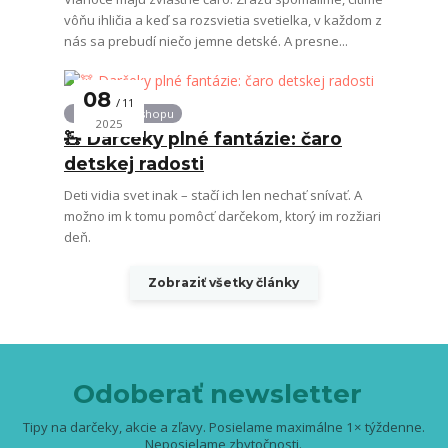
vôňu ihličia a keď sa rozsvietia svetielka, v každom z
nás sa prebudí niečo jemne detské. A presne...
08
11
Novinky z e-shopu
2025
🧸 Darčeky plné fantázie: čaro
detskej radosti
Deti vidia svet inak – stačí ich len nechať snívať. A
možno im k tomu pomôcť darčekom, ktorý im rozžiari
deň.
Zobraziť všetky články
Odoberať newsletter
Tipy na darčeky, akcie a zľavy. Posielame maximálne 1× týždenne.
Neposielame zbytočnosti.