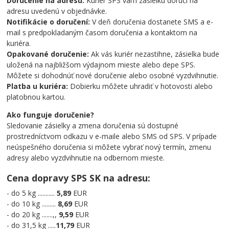
Doručenie na adresu:
Kuriér SPS vám zásielku doručí na
adresu uvedenú v objednávke.
Notifikácie o doručení:
V deň doručenia dostanete SMS a e-
mail s predpokladaným časom doručenia a kontaktom na
kuriéra.
Opakované doručenie:
Ak vás kuriér nezastihne, zásielka bude
uložená na najbližšom výdajnom mieste alebo depe SPS.
Môžete si dohodnúť nové doručenie alebo osobné vyzdvihnutie.
Platba u kuriéra:
Dobierku môžete uhradiť v hotovosti alebo
platobnou kartou.
Ako funguje doručenie?
Sledovanie zásielky a zmena doručenia sú dostupné
prostredníctvom odkazu v e-maile alebo SMS od SPS. V prípade
neúspešného doručenia si môžete vybrať nový termín, zmenu
adresy alebo vyzdvihnutie na odbernom mieste.
Cena dopravy SPS SK na adresu:
- do 5 kg ...........
5,89
EUR
- do 10 kg .........
8,69
EUR
- do 20 kg .......,,
9,59
EUR
- do 31,5 kg .....
11,79
EUR