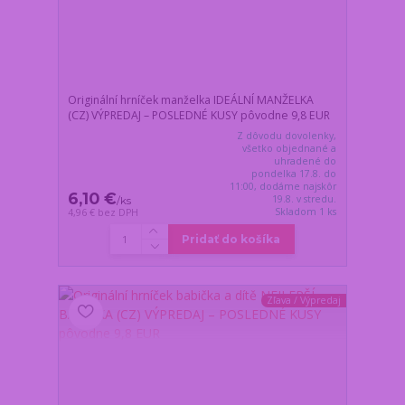
Originální hrníček manželka IDEÁLNÍ MANŽELKA
(CZ) VÝPREDAJ – POSLEDNÉ KUSY pôvodne 9,8 EUR
Z dôvodu dovolenky,
všetko objednané a
uhradené do
pondelka 17.8. do
11:00, dodáme najskôr
6,10 €
19.8. v stredu.
/
ks
Skladom 1 ks
4,96 €
bez DPH
Pridať do košíka
Zľava / Výpredaj