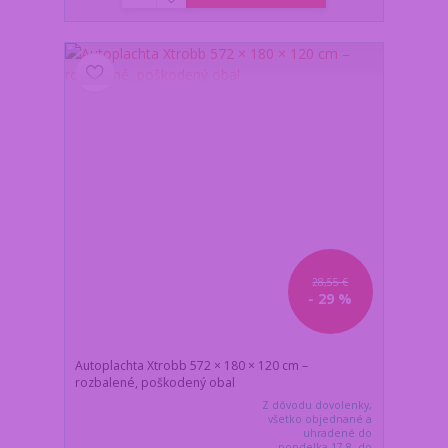
28,55 €
- 29 %
Autoplachta Xtrobb 572 × 180 × 120 cm –
rozbalené, poškodený obal
Z dôvodu dovolenky,
všetko objednané a
uhradené do
pondelka 17.8. do