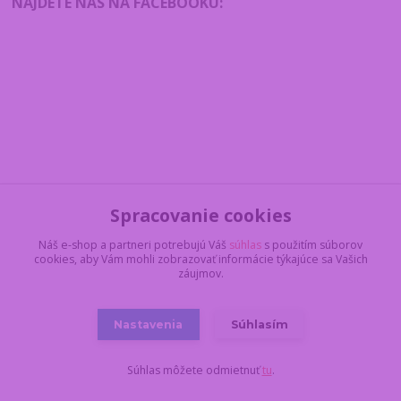
NÁJDETE NÁS NA FACEBOOKU
:
Spracovanie cookies
Náš e-shop a partneri potrebujú Váš
súhlas
s použitím súborov
cookies, aby Vám mohli zobrazovať informácie týkajúce sa Vašich
záujmov.
Nastavenia
Súhlasím
Súhlas môžete odmietnuť
tu
.