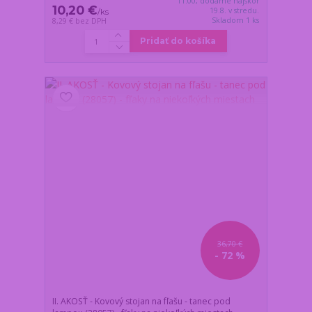
11:00, dodáme najskôr
10,20 €
19.8. v stredu.
/
ks
Skladom 1 ks
8,29 €
bez DPH
Pridať do košíka
36,70 €
- 72 %
II. AKOSŤ - Kovový stojan na fľašu - tanec pod