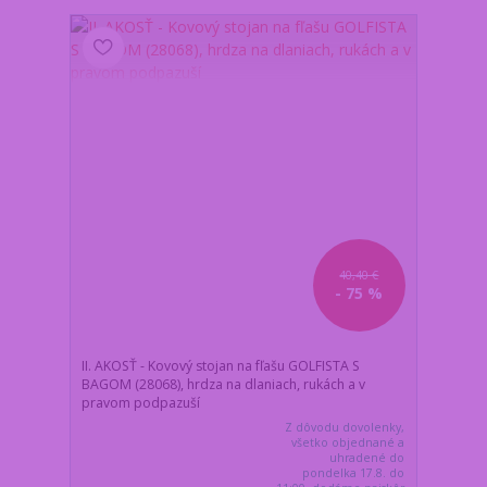
40,40 €
- 75 %
II. AKOSŤ - Kovový stojan na fľašu GOLFISTA S
BAGOM (28068), hrdza na dlaniach, rukách a v
pravom podpazuší
Z dôvodu dovolenky,
všetko objednané a
uhradené do
pondelka 17.8. do