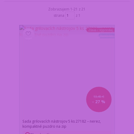
Zobrazujem 1-21 z 21
strana
z 1
Zľava / Výpredaj
Novinka
13,45 €
- 27 %
Sada grilovacích nástrojov 5 ks 27182 – nerez,
kompaktné puzdro na zip