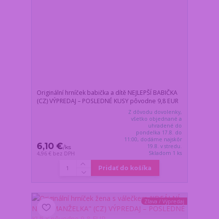
Originální hrníček babička a dítě NEJLEPŠÍ BABIČKA
(CZ) VÝPREDAJ – POSLEDNÉ KUSY pôvodne 9,8 EUR
Z dôvodu dovolenky,
všetko objednané a
uhradené do
pondelka 17.8. do
11:00, dodáme najskôr
6,10 €
19.8. v stredu.
/
ks
Skladom 1 ks
4,96 €
bez DPH
Pridať do košíka
Zľava / Výpredaj