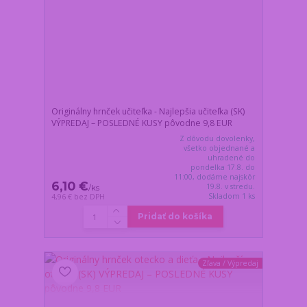
Originálny hrnček učiteľka - Najlepšia učiteľka (SK)
VÝPREDAJ – POSLEDNÉ KUSY pôvodne 9,8 EUR
Z dôvodu dovolenky,
všetko objednané a
uhradené do
pondelka 17.8. do
11:00, dodáme najskôr
6,10 €
19.8. v stredu.
/
ks
Skladom 1 ks
4,96 €
bez DPH
Pridať do košíka
Zľava / Výpredaj