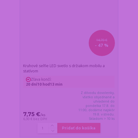
14,70 €
- 47 %
Kruhové selfie LED svetlo s držiakom mobilu a
statívom
Zľava končí:
20
dní
10
hod
13
min
Z dôvodu dovolenky,
všetko objednané a
uhradené do
pondelka 17.8. do
11:00, dodáme najskôr
7,75 €
19.8. v stredu.
/
ks
Skladom > 10 ks
6,30 €
bez DPH
Pridať do košíka