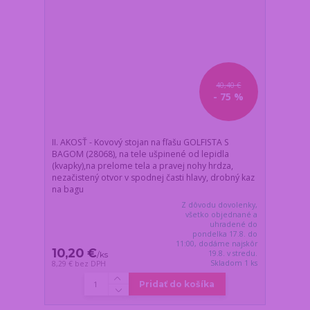
40,40 €
- 75 %
II. AKOSŤ - Kovový stojan na fľašu GOLFISTA S
BAGOM (28068), na tele ušpinené od lepidla
(kvapky),na prelome tela a pravej nohy hrdza,
nezačistený otvor v spodnej časti hlavy, drobný kaz
na bagu
Z dôvodu dovolenky,
všetko objednané a
uhradené do
pondelka 17.8. do
11:00, dodáme najskôr
10,20 €
19.8. v stredu.
/
ks
Skladom 1 ks
8,29 €
bez DPH
Pridať do košíka