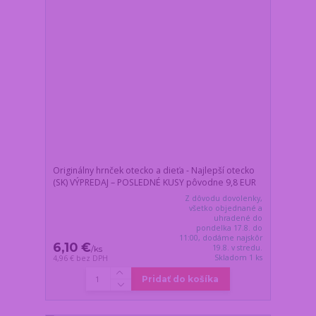
Originálny hrnček otecko a dieťa - Najlepší otecko
(SK) VÝPREDAJ – POSLEDNÉ KUSY pôvodne 9,8 EUR
Z dôvodu dovolenky,
všetko objednané a
uhradené do
pondelka 17.8. do
11:00, dodáme najskôr
6,10 €
19.8. v stredu.
/
ks
Skladom 1 ks
4,96 €
bez DPH
Pridať do košíka