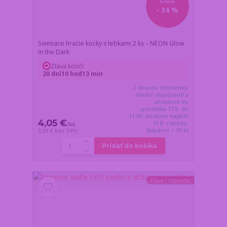
6,10 €
- 34 %
Svietiace hracie kocky s lebkami 2 ks – NEON Glow
in the Dark
Zľava končí:
20
dní
10
hod
13
min
Z dôvodu dovolenky,
všetko objednané a
uhradené do
pondelka 17.8. do
11:00, dodáme najskôr
4,05 €
19.8. v stredu.
/
ks
Skladom > 10 ks
3,29 €
bez DPH
Pridať do košíka
Zľava / Výpredaj