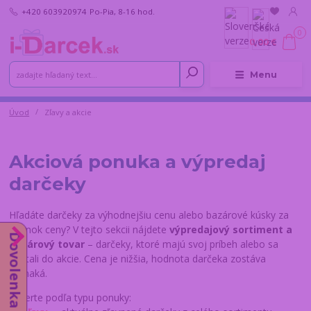
+420 603920974
Po-Pia, 8-16 hod.
0
0,00 €
Menu
Úvod
Zľavy a akcie
Akciová ponuka a výpredaj
darčeky
Hľadáte darčeky za výhodnejšiu cenu alebo bazárové kúsky za
zlomok ceny? V tejto sekcii nájdete
výpredajový sortiment a
Dovolenka do 14.8.
bazárový tovar
– darčeky, ktoré majú svoj príbeh alebo sa
dostali do akcie. Cena je nižšia, hodnota darčeka zostáva
rovnaká.
Vyberte podľa typu ponuky: