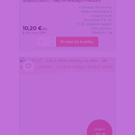
lampou (28057) - fľaky na niekoľkých miestach
Z dôvodu dovolenky,
všetko objednané a
uhradené do
pondelka 17.8. do
11:00, dodáme najskôr
10,20 €
19.8. v stredu.
/
ks
Skladom 1 ks
8,29 €
bez DPH
Pridať do košíka
13,85 €
- 53 %