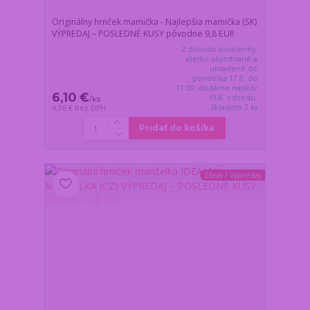
Originálny hrnček mamička - Najlepšia mamička (SK)
VÝPREDAJ – POSLEDNÉ KUSY pôvodne 9,8 EUR
Z dôvodu dovolenky,
všetko objednané a
uhradené do
pondelka 17.8. do
11:00, dodáme najskôr
6,10 €
19.8. v stredu.
/
ks
Skladom 2 ks
4,96 €
bez DPH
Pridať do košíka
Zľava / Výpredaj