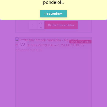
pondelok..
všetko objednané a
uhradené do
pondelka 17.8. do
11:00, dodáme najskôr
Rozumiem
6,10 €
19.8. v stredu.
/
ks
Skladom 1 ks
4,96 €
bez DPH
Pridať do košíka
Zľava / Výpredaj