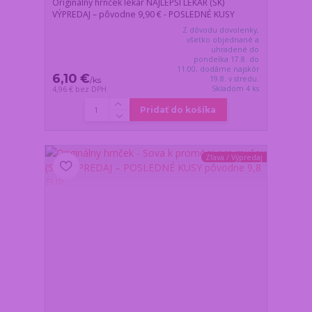
Originálny hrnček lekár NAJLEPŠÍ LEKÁR (SK)
VÝPREDAJ – pôvodne 9,90 € - POSLEDNÉ KUSY
Z dôvodu dovolenky,
všetko objednané a
uhradené do
pondelka 17.8. do
11:00, dodáme najskôr
6,10 €
19.8. v stredu.
/
ks
Skladom 4 ks
4,96 €
bez DPH
Pridať do košíka
Zľava / Výpredaj