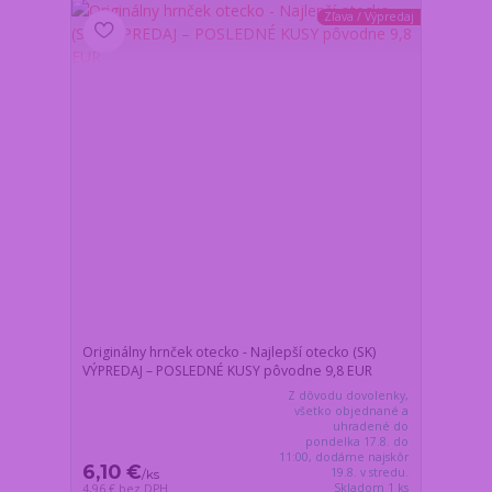
Zľava / Výpredaj
Originálny hrnček otecko - Najlepší otecko (SK)
VÝPREDAJ – POSLEDNÉ KUSY pôvodne 9,8 EUR
Z dôvodu dovolenky,
všetko objednané a
uhradené do
pondelka 17.8. do
11:00, dodáme najskôr
6,10 €
19.8. v stredu.
/
ks
Skladom 1 ks
4,96 €
bez DPH