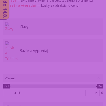
→
Zľavy
— aktuálne zľavnené darčeky z celého sortimentu
→
Bazár a výpredaj
— kúsky za atraktívnu cenu.
Zľavy
Bazár a výpredaj
Cena:
Od
Do
€
€