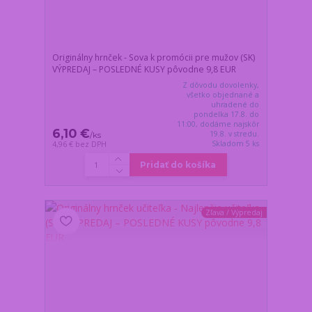
Originálny hrnček - Sova k promócii pre mužov (SK)
VÝPREDAJ – POSLEDNÉ KUSY pôvodne 9,8 EUR
Z dôvodu dovolenky,
všetko objednané a
uhradené do
pondelka 17.8. do
11:00, dodáme najskôr
6,10 €
19.8. v stredu.
/
ks
Skladom 5 ks
4,96 €
bez DPH
Pridať do košíka
Zľava / Výpredaj