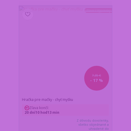
Zľava / Výpredaj
7,35 €
- 17 %
Hračka pre mačky - chyť myšku
Zľava končí:
20
dní
10
hod
13
min
Z dôvodu dovolenky,
všetko objednané a
uhradené do