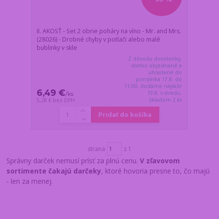
II. AKOSŤ - Set 2 obrie poháry na víno - Mr. and Mrs.
(28026) - Drobné chyby v potlači alebo malé
bublinky v skle
Z dôvodu dovolenky,
všetko objednané a
uhradené do
pondelka 17.8. do
11:00, dodáme najskôr
6,49 €
19.8. v stredu.
/
ks
Skladom 2 ks
5,28 €
bez DPH
Pridať do košíka
strana
z 1
Správny darček nemusí prísť za plnú cenu.
V zľavovom
sortimente čakajú darčeky
, ktoré hovoria presne to, čo majú
- len za menej.