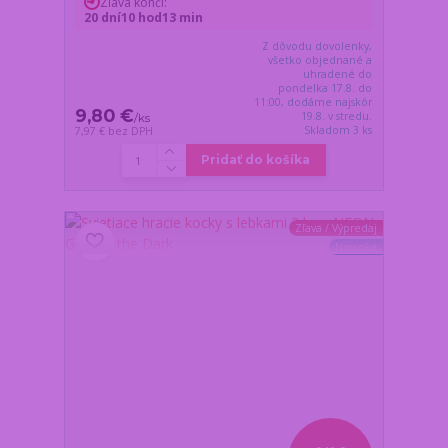
Zľava končí:
20
dní
10
hod
13
min
Z dôvodu dovolenky,
všetko objednané a
uhradené do
pondelka 17.8. do
11:00, dodáme najskôr
9,80 €
19.8. v stredu.
/
ks
Skladom 3 ks
7,97 €
bez DPH
Pridať do košíka
Zľava / Výpredaj
Novinka