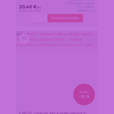
11:00, dodáme najskôr
20,40 €
19.8. v stredu.
/
ks
Skladom 1 ks
16,59 €
bez DPH
Pridať do košíka
22,45 €
- 82 %
II. AKOSŤ - Dávkovač alko aj nealko nápojov 1l -