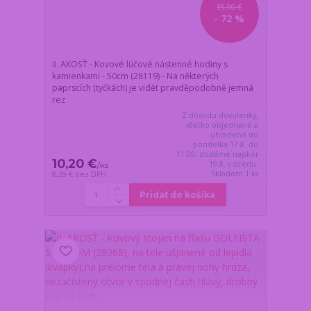
35,90 €
- 72 %
II. AKOSŤ - Kovové lúčové nástenné hodiny s
kamienkami - 50cm (28119) - Na některých
paprscích (tyčkách) je vidět pravděpodobně jemná
rez
Z dôvodu dovolenky,
všetko objednané a
uhradené do
pondelka 17.8. do
11:00, dodáme najskôr
10,20 €
19.8. v stredu.
/
ks
Skladom 1 ks
8,29 €
bez DPH
Pridať do košíka