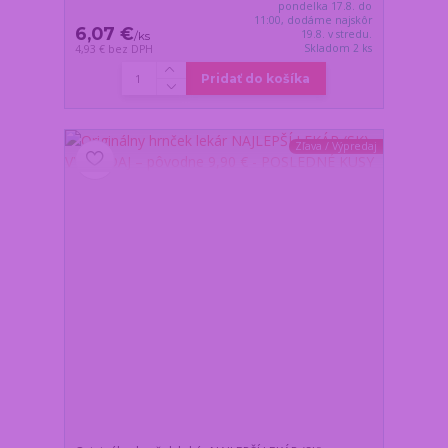
pondelka 17.8. do
11:00, dodáme najskôr
6,07 €
19.8. v stredu.
/
ks
Skladom 2 ks
4,93 €
bez DPH
Pridať do košíka
Zľava / Výpredaj