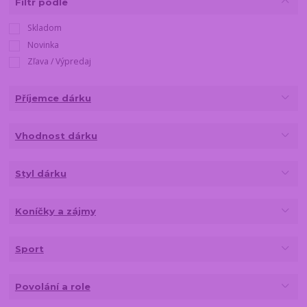
Filtr podle
Skladom
Novinka
Zľava / Výpredaj
Příjemce dárku
Vhodnost dárku
Styl dárku
Koníčky a zájmy
Sport
Povolání a role