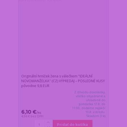
Originální hrníček žena s válečkem "IDEÁLNÍ
NOVOMANŽELKA" (CZ) VÝPREDAJ – POSLEDNÉ KUSY
pôvodne 9,8 EUR
Z dôvodu dovolenky,
všetko objednané a
uhradené do
pondelka 17.8. do
11:00, dodáme najskôr
6,10 €
19.8. v stredu.
/
ks
Skladom 3 ks
4,96 €
bez DPH
Pridať do košíka