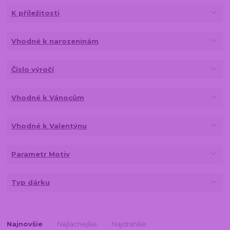
K příležitosti
Vhodné k narozeninám
Číslo výročí
Vhodné k Vánocům
Vhodné k Valentýnu
Parametr Motiv
Typ dárku
Najnovšie
Najlacnejšie
Najdrahšie