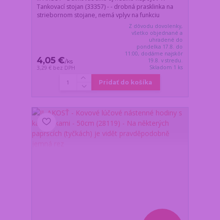
Tankovací stojan (33357) - - drobná prasklinka na
striebornom stojane, nemá vplyv na funkciu
Z dôvodu dovolenky,
všetko objednané a
uhradené do
pondelka 17.8. do
11:00, dodáme najskôr
4,05 €
19.8. v stredu.
/
ks
Skladom 1 ks
3,29 €
bez DPH
Pridať do košíka