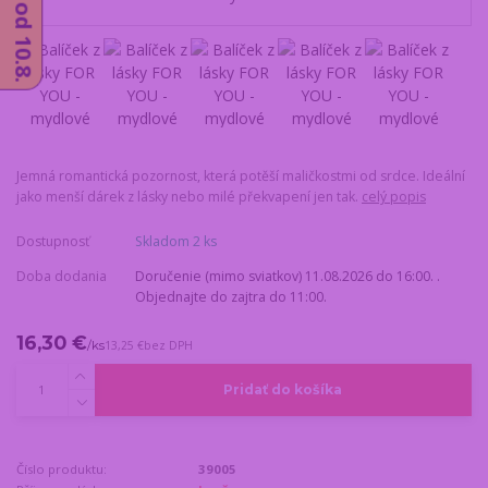
Jemná romantická pozornost, která potěší maličkostmi od srdce. Ideální
jako menší dárek z lásky nebo milé překvapení jen tak.
celý popis
Dostupnosť
Skladom 2 ks
Doba dodania
Doručenie (mimo sviatkov) 11.08.2026 do 16:00. .
Objednajte do zajtra do 11:00.
16,30 €
/
ks
13,25 €
bez DPH
Pridať do košíka
Číslo produktu:
39005