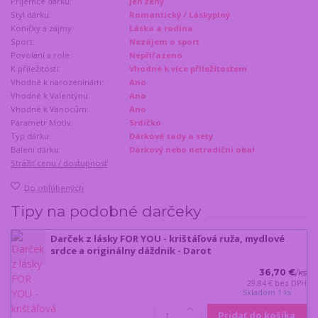
Příjemce dárku:
Jen ženy
Styl dárku:
Romantický / Láskyplný
Koníčky a zájmy:
Láska a rodina
Sport:
Nezájem o sport
Povolání a role:
Nepřířazeno
K příležitosti:
Vhodné k více příležitostem
Vhodné k narozeninám:
Ano
Vhodné k Valentýnu:
Ano
Vhodné k Vánocům:
Ano
Parametr Motiv:
Srdíčko
Typ dárku:
Dárkové sady a sety
Balení dárku:
Dárkový nebo netradiční obal
Strážiť cenu / dostupnosť
Do obľúbených
Tipy na podobné darčeky
Darček z lásky FOR YOU - krištáľová ruža, mydlové
srdce a originálny dáždnik - Darot
36,70 €
/
ks
29,84 €
bez DPH
Skladom 1 ks
Pridať do košíka