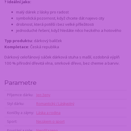
? Ideální jako:
malý dárek z lásky pro radost
symbolická pozornost, když chcete dát najevo city
drobnost, která potěší i bez velké příležitosti
jednoduché řešení, když hledáte něco hezkého a hotového
Typ produktu:
dárkový balíček
Kompletace:
Česká republika
Dárkový celofánový sáček dárková stuha s mašlí, ozdobná výplň
100 % přírodní dřevitá vlna, smrkové dřevo, bez chemie a barviv.
Parametre
Příjemce dárku
Jen ženy
Styl dárku
Romantický / Láskyplný
Koníčky a zájmy
Láska a rodina
Sport
Nezájem o sport
Povolání a role
Nepřířazeno