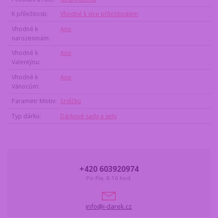
K příležitosti
Vhodné k více příležitostem
Vhodné k
Ano
narozeninám
Vhodné k
Ano
Valentýnu
Vhodné k
Ano
Vánocům
Parametr Motiv
Srdíčko
Typ dárku
Dárkové sady a sety
+420 603920974
Po-Pia, 8-16 hod.
info@i-darek.cz