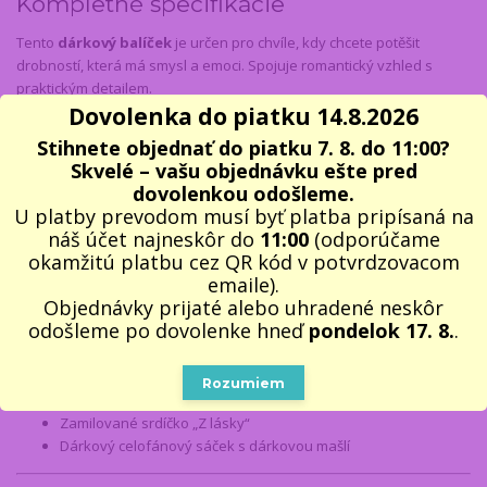
Kompletné špecifikácie
Tento
dárkový balíček
je určen pro chvíle, kdy chcete potěšit
drobností, která má smysl a emoci. Spojuje romantický vzhled s
praktickým detailem.
Dovolenka do piatku 14.8.2026
Základem jsou
mýdlové růže v drátěném srdci
, které navodí
Stihnete objednať do piatku 7. 8. do 11:00?
romantickou atmosféru a krásně vypadají jako dekorace. Doplněny
Skvelé – vašu objednávku ešte pred
jsou elegantní
záložkou do knížky ve tvaru srdce
s nápisem „
FOR
dovolenkou odošleme.
YOU
“. Celek uzavírá
zamilované srdíčko „Z lásky“
jako jasné
U platby prevodom musí byť platba pripísaná na
vyznání citů.
náš účet najneskôr do
11:00
(odporúčame
Balíček je
ručně kompletován v České republice
a dárkově
okamžitú platbu cez QR kód v potvrdzovacom
zabalen do celofánového sáčku
s dřevitou vlnou a
ozdobnou
emaile).
mašlí
, připravený
rovnou k darování.
Objednávky prijaté alebo uhradené neskôr
odošleme po dovolenke hneď
pondelok 17. 8.
.
Obsah balení:
Mýdlové růže – 6 ks v drátěném srdci
Rozumiem
Záložka do knížky „FOR YOU“ – srdce
Zamilované srdíčko „Z lásky“
Dárkový celofánový sáček s dárkovou mašlí