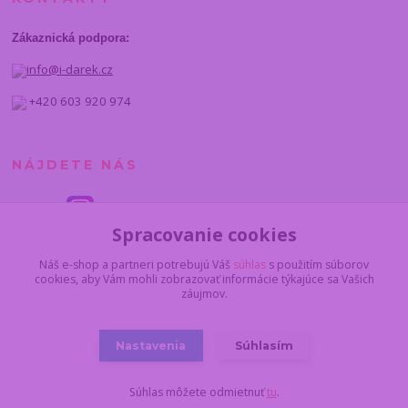
Zákaznická podpora:
info@i-darek.cz
+420 603 920 974
NÁJDETE NÁS
Spracovanie cookies
Náš e-shop a partneri potrebujú Váš
súhlas
s použitím súborov
cookies, aby Vám mohli zobrazovať informácie týkajúce sa Vašich
záujmov.
Nastavenia
Súhlasím
© 2014 - 2025 I-darcek.sk
Súhlas môžete odmietnuť
tu
.
Vytvorené na
Eshop-rychlo.sk