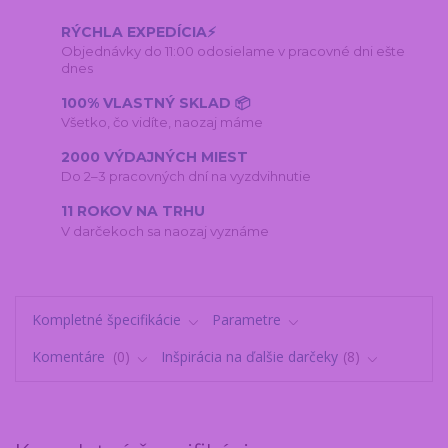
RÝCHLA EXPEDÍCIA⚡
Objednávky do 11:00 odosielame v pracovné dni ešte
dnes
100% VLASTNÝ SKLAD 📦
Všetko, čo vidíte, naozaj máme
2000 VÝDAJNÝCH MIEST
Do 2–3 pracovných dní na vyzdvihnutie
11 ROKOV NA TRHU
V darčekoch sa naozaj vyznáme
Kompletné špecifikácie
Parametre
Komentáre
0
Inšpirácia na ďalšie darčeky
8