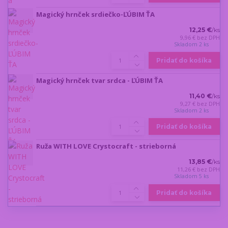
Magický hrnček srdiečko-ĽÚBIM ŤA
12,25 €
/
ks
9,96 €
bez DPH
Skladom 2 ks
Pridať do košíka
Magický hrnček tvar srdca - ĽÚBIM ŤA
11,40 €
/
ks
9,27 €
bez DPH
Skladom 2 ks
Pridať do košíka
Ruža WITH LOVE Crystocraft - strieborná
13,85 €
/
ks
11,26 €
bez DPH
Skladom 5 ks
Pridať do košíka