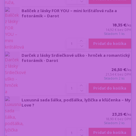
Balíček z lásky FOR YOU – mini krištáľová ruža a
fotorámik – Darot
18,35 €
/
ks
14,92 €
bez DPH
Skladom 1 ks
Pridať do košíka
Darček z lásky Srdiečkové uško - hrnček a romantický
fotorámik - Darot
26,50 €
/
ks
21,54 €
bez DPH
Skladom 2 ks
Pridať do košíka
Luxusná sada šálka, podšálka, lyžička a kľúčenka – My
Love ?
23,25 €
/
ks
18,90 €
bez DPH
Skladom 2 ks
Pridať do košíka