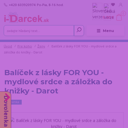
+420 603920974
Po-Pia, 8-16 hod.
0
0,00 €
Menu
Úvod
Pre koho
Ženy
Balíček z lásky FOR YOU - mydlové srdce a
záložka do knižky - Darot
Balíček z lásky FOR YOU -
mydlové srdce a záložka do
knižky - Darot
Dovolenka od 10.8.
Novinka