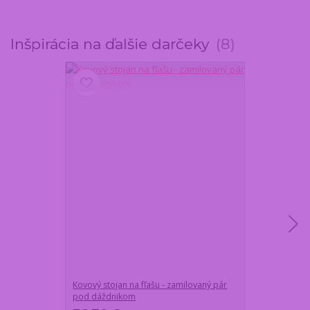
Inšpirácia na ďalšie darčeky
8
Kovový stojan na fľašu - zamilovaný pár
Romantická kve
pod dáždnikom
strieborná