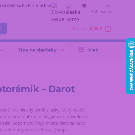
0 603920974
Po-Pia, 8-16 hod.
Prihlásenie
0
ks
za
0,00 €
ť
Tipy na darčeky
Viac
fotorámik – Darot
Menší, ale vkusný dárek z lásky, který potěší
jemnou romantikou a elegantním provedením.
Ideální pozornost, když chcete darovat něco
hezkého a symbolického.
celý popis