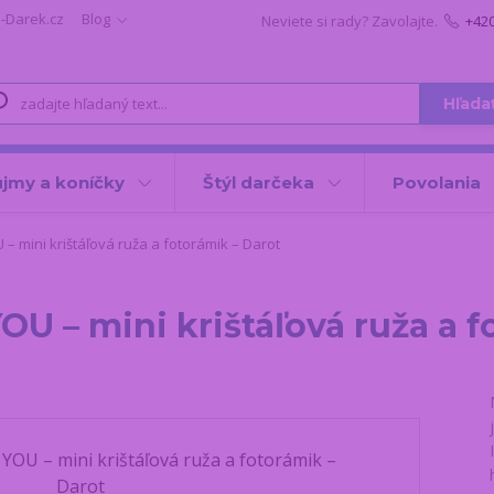
i-Darek.cz
Blog
Neviete si rady? Zavolajte.
+42
Hľada
jmy a koníčky
Štýl darčeka
Povolania
 – mini krištáľová ruža a fotorámik – Darot
OU – mini krištáľová ruža a 