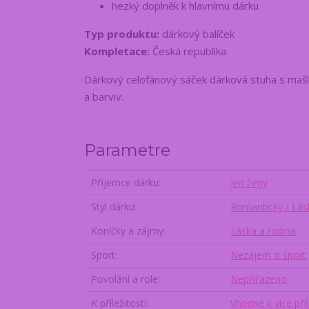
hezký doplněk k hlavnímu dárku
Typ produktu:
dárkový balíček
Kompletace:
Česká republika
Dárkový celofánový sáček dárková stuha s mašl
a barviv.
Parametre
Příjemce dárku
Jen ženy
Styl dárku
Romantický / Lás
Koníčky a zájmy
Láska a rodina
Sport
Nezájem o sport
Povolání a role
Nepřířazeno
K příležitosti
Vhodné k více pří