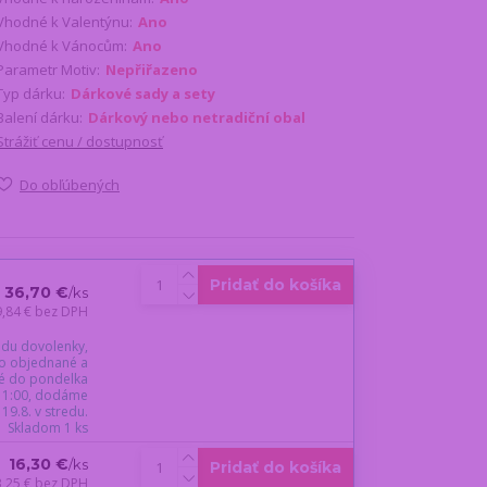
Vhodné k Valentýnu:
Ano
Vhodné k Vánocům:
Ano
Parametr Motiv:
Nepřiřazeno
Typ dárku:
Dárkové sady a sety
Balení dárku:
Dárkový nebo netradiční obal
Strážiť cenu / dostupnosť
Do obľúbených
Pridať do košíka
36,70 €
/
ks
9,84 €
bez DPH
du dovolenky,
o objednané a
é do pondelka
 11:00, dodáme
19.8. v stredu.
Skladom 1 ks
16,30 €
/
ks
Pridať do košíka
3,25 €
bez DPH