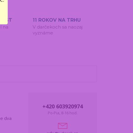
IEST
11 ROKOV NA TRHU
í na
V darčekoch sa naozaj
vyznáme
+420 603920974
Po-Pia, 8-16 hod.
je dva