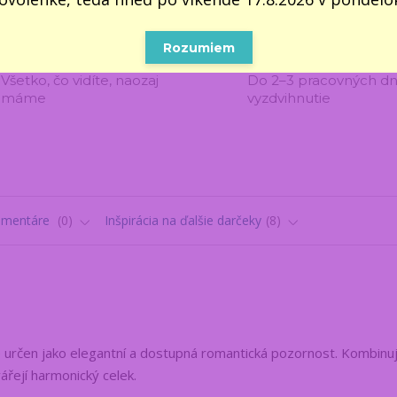
Rozumiem
100% VLASTNÝ SKLAD 📦
2000 VÝDAJNÝCH M
Všetko, čo vidíte, naozaj
Do 2–3 pracovných dn
máme
vyzdvihnutie
omentáre
0
Inšpirácia na ďalšie darčeky
8
 určen jako elegantní a dostupná romantická pozornost. Kombinu
řejí harmonický celek.