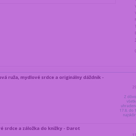
ová ruža, mydlové srdce a originálny dáždnik -
2
Z dôvo
všetk
uhraden
17.8. do
najskôr 
é srdce a záložka do knižky - Darot
1