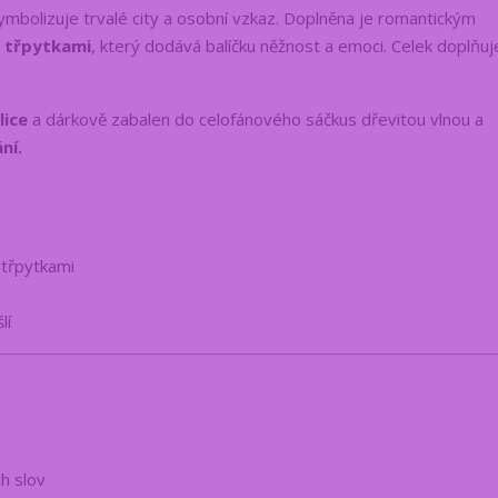
mbolizuje trvalé city a osobní vzkaz. Doplněna je romantickým
i třpytkami
, který dodává balíčku něžnost a emoci. Celek doplňuj
lice
a dárkově zabalen do celofánového sáčku
s dřevitou vlnou a
ní.
 třpytkami
lí
h slov