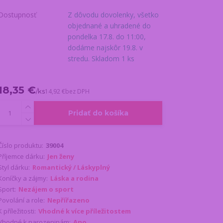
Dostupnosť
Z dôvodu dovolenky, všetko
objednané a uhradené do
pondelka 17.8. do 11:00,
dodáme najskôr 19.8. v
stredu. Skladom 1 ks
18,35 €
/
ks
14,92 €
bez DPH
Pridať do košíka
Číslo produktu:
39004
Příjemce dárku:
Jen ženy
Styl dárku:
Romantický / Láskyplný
Koníčky a zájmy:
Láska a rodina
Sport:
Nezájem o sport
Povolání a role:
Nepřířazeno
K příležitosti:
Vhodné k více příležitostem
Vhodné k narozeninám:
Ano