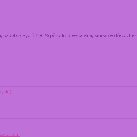
í, ozdobná výplň 100 % přírodní dřevitá vlna, smrkové dřevo, be
kyplný
ležitostem