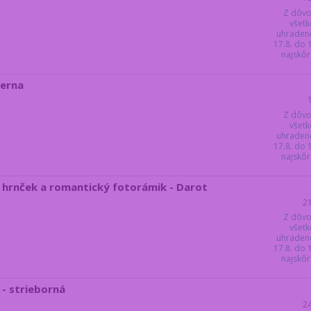
Z dôvo
všetk
uhraden
17.8. do
najskôr 
ierna
Z dôvo
všetk
uhraden
17.8. do
najskôr 
- hrnček a romantický fotorámik - Darot
2
Z dôvo
všetk
uhraden
17.8. do
najskôr 
- strieborná
2