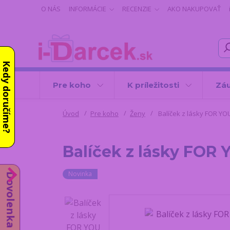
O NÁS
INFORMÁCIE
RECENZIE
AKO NAKUPOVAŤ
Kedy doručíme?
Pre koho
K príležitosti
Záu
Úvod
Pre koho
Ženy
Balíček z lásky FOR YOU
Balíček z lásky FOR Y
Novinka
Dovolenka do 14.8.