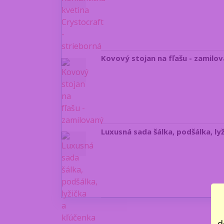
Kovový stojan na fľašu - zamil
Luxusná sada šálka, podšálka, ly
d