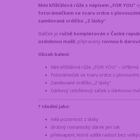
Mini křišťálová růže s nápisem „FOR YOU“
sy
fotorámečkem ve tvaru srdce s plovoucím
zamilované srdíčko „Z lásky“
.
Balíček je
ručně kompletován v České repub
ozdobnou mašlí
, připravený
rovnou k darová
Obsah balení:
Mini křišťálová růže „FOR YOU“ – stříbrná
Fotorámeček ve tvaru srdce s plovoucími
Zamilované srdíčko „Z lásky“
Dárkový celofánový sáček s dárkovou maš
? Ideální jako:
milá pozornost z lásky
drobný romantický dárek jen tak
překvapení, které udělá radost bez velkýc