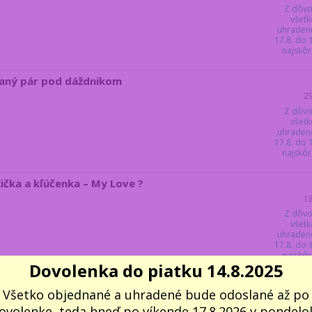
Z dôvo
všetk
uhraden
17.8. do
najskôr 
ovaný pár pod dáždnikom
2
Z dôvo
všetk
uhraden
17.8. do
najskôr 
žička a kľúčenka – My Love ?
1
Z dôvo
všetk
uhraden
17.8. do
najskôr 
Dovolenka do piatku 14.8.2025
Všetko objednané a uhradené bude odoslané až po
ovolenke, teda hneď po víkende 17.8.2026 v pondelok