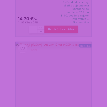
Z dôvodu dovolenky,
všetko objednané a
uhradené do
pondelka 17.8. do
11:00, dodáme najskôr
14,70 €
19.8. v stredu.
/
ks
Skladom 6 ks
11,95 €
bez DPH
Pridať do košíka
Novinka