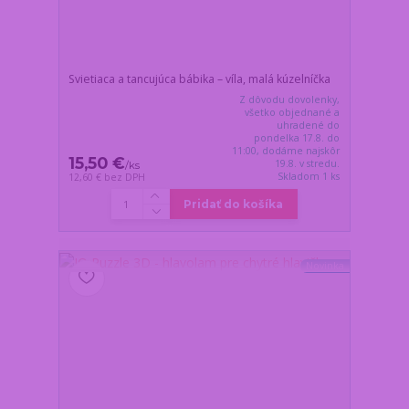
Svietiaca a tancujúca bábika – víla, malá kúzelníčka
Z dôvodu dovolenky,
všetko objednané a
uhradené do
pondelka 17.8. do
11:00, dodáme najskôr
15,50 €
19.8. v stredu.
/
ks
Skladom 1 ks
12,60 €
bez DPH
Pridať do košíka
Novinka