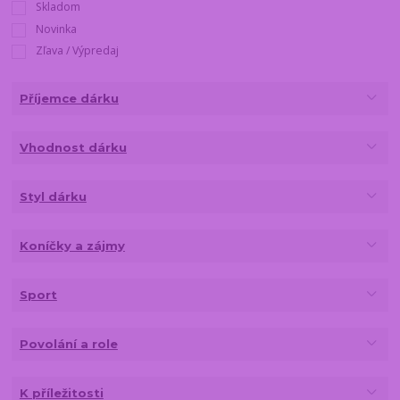
Skladom
Novinka
Zľava / Výpredaj
Příjemce dárku
Vhodnost dárku
Styl dárku
Koníčky a zájmy
Sport
Povolání a role
K příležitosti