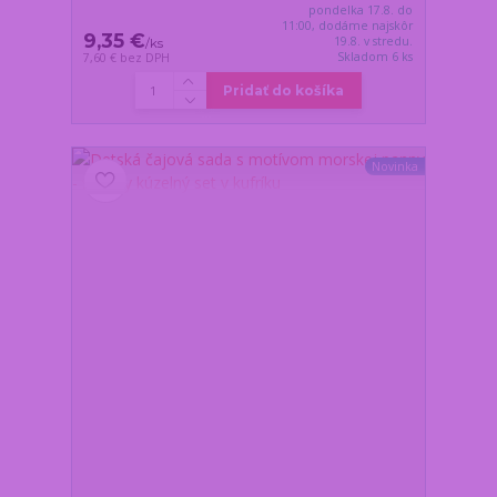
pondelka 17.8. do
11:00, dodáme najskôr
9,35 €
19.8. v stredu.
/
ks
Skladom 6 ks
7,60 €
bez DPH
Pridať do košíka
Novinka