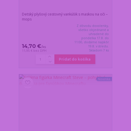
Detský plyšový cestovný vankúšik s maskou na oči –
mops
Z dôvodu dovolenky,
všetko objednané a
uhradené do
pondelka 17.8. do
11:00, dodáme najskôr
14,70 €
19.8. v stredu.
/
ks
Skladom 7 ks
11,95 €
bez DPH
Pridať do košíka
Novinka