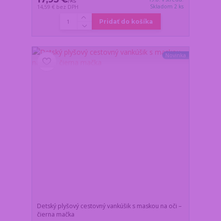
/
ks
Skladom 2 ks
14,59 €
bez DPH
Pridať do košíka
Novinka
Detský plyšový cestovný vankúšik s maskou na oči –
čierna mačka