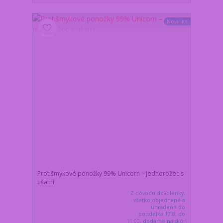
Novinka
Protišmykové ponožky 99% Unicorn – jednorožec s
ušami
Z dôvodu dovolenky,
všetko objednané a
uhradené do
pondelka 17.8. do
11:00, dodáme najskôr