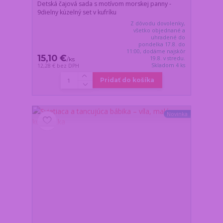
Detská čajová sada s motívom morskej panny -
9dielny kúzelný set v kufríku
Z dôvodu dovolenky,
všetko objednané a
uhradené do
pondelka 17.8. do
11:00, dodáme najskôr
15,10 €
19.8. v stredu.
/
ks
Skladom 4 ks
12,28 €
bez DPH
Pridať do košíka
Novinka