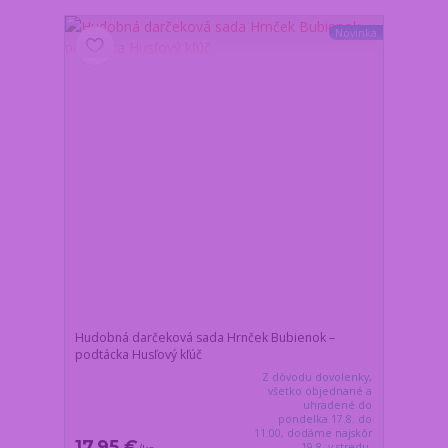
Novinka
Hudobná darčeková sada Hrnček Bubienok –
podtácka Husľový kľúč
Z dôvodu dovolenky,
všetko objednané a
uhradené do
pondelka 17.8. do
11:00, dodáme najskôr
17,95 €
19.8. v stredu.