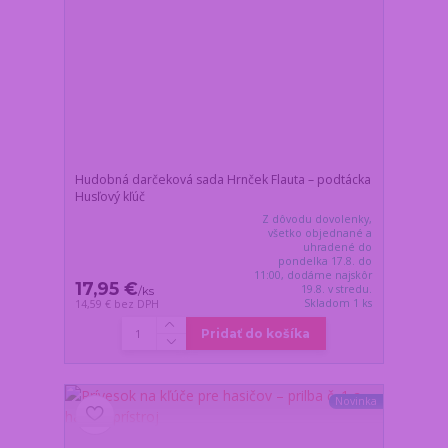
Hudobná darčeková sada Hrnček Flauta – podtácka
Husľový kľúč
Z dôvodu dovolenky,
všetko objednané a
uhradené do
pondelka 17.8. do
11:00, dodáme najskôr
17,95 €
19.8. v stredu.
/
ks
Skladom 1 ks
14,59 €
bez DPH
Pridať do košíka
Novinka