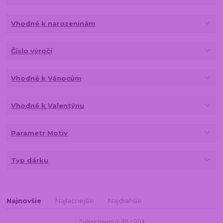
Vhodné k narozeninám
Číslo výročí
Vhodné k Vánocům
Vhodné k Valentýnu
Parametr Motiv
Typ dárku
Najnovšie
Najlacnejšie
Najdrahšie
Zobrazujem 1-30 z 204