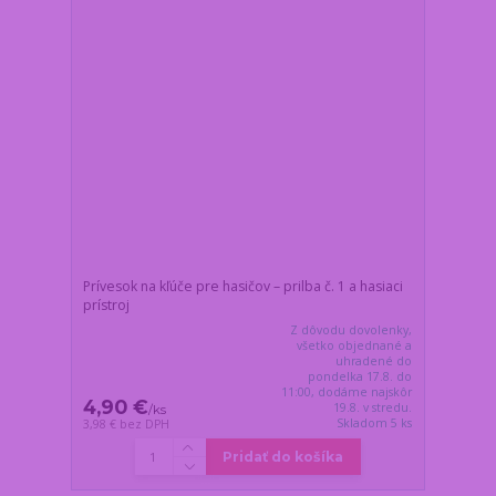
Prívesok na kľúče pre hasičov – prilba č. 1 a hasiaci
prístroj
Z dôvodu dovolenky,
všetko objednané a
uhradené do
pondelka 17.8. do
11:00, dodáme najskôr
4,90 €
19.8. v stredu.
/
ks
Skladom 5 ks
3,98 €
bez DPH
Pridať do košíka