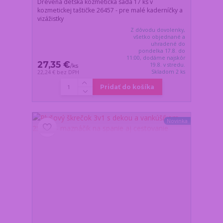
Drevená detská kozmetická sada 17 ks v
kozmetickej taštičke 26457 - pre malé kaderníčky a
vizážistky
Z dôvodu dovolenky,
všetko objednané a
uhradené do
pondelka 17.8. do
11:00, dodáme najskôr
27,35 €
19.8. v stredu.
/
ks
Skladom 2 ks
22,24 €
bez DPH
Pridať do košíka
Novinka