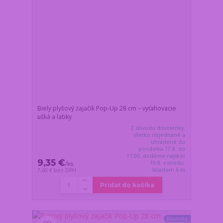
Biely plyšový zajačik Pop-Up 28 cm – vyťahovacie
ušká a labky
Z dôvodu dovolenky,
všetko objednané a
uhradené do
pondelka 17.8. do
11:00, dodáme najskôr
9,35 €
19.8. v stredu.
/
ks
Skladom 6 ks
7,60 €
bez DPH
Pridať do košíka
Novinka