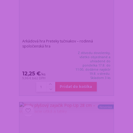
Arkádová hra Preteky tučniakov – rodinná
spoločenská hra
Z dôvodu dovolenky,
všetko objednané a
uhradené do
pondelka 17.8. do
11:00, dodáme najskôr
12,25 €
19.8. v stredu.
/
ks
Skladom 3 ks
9,96 €
bez DPH
Pridať do košíka
Novinka