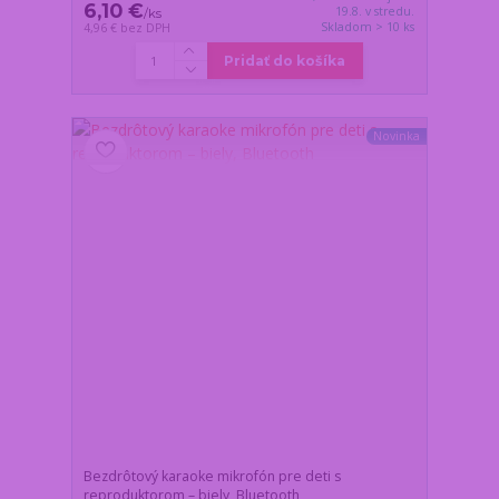
6,10 €
19.8. v stredu.
/
ks
Skladom > 10 ks
4,96 €
bez DPH
Pridať do košíka
Novinka
Bezdrôtový karaoke mikrofón pre deti s
reproduktorom – biely, Bluetooth