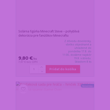
Solárna figúrka Minecraft Steve – pohyblivá
dekorácia pre fanúšikov Minecraftu
Z dôvodu dovolenky,
všetko objednané a
uhradené do
pondelka 17.8. do
11:00, dodáme najskôr
9,80 €
19.8. v stredu.
/
ks
Skladom 8 ks
7,97 €
bez DPH
Pridať do košíka
Novinka