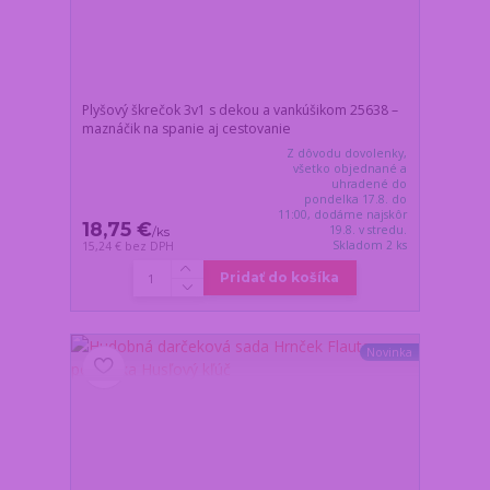
Plyšový škrečok 3v1 s dekou a vankúšikom 25638 –
maznáčik na spanie aj cestovanie
Z dôvodu dovolenky,
všetko objednané a
uhradené do
pondelka 17.8. do
11:00, dodáme najskôr
18,75 €
19.8. v stredu.
/
ks
Skladom 2 ks
15,24 €
bez DPH
Pridať do košíka
Novinka