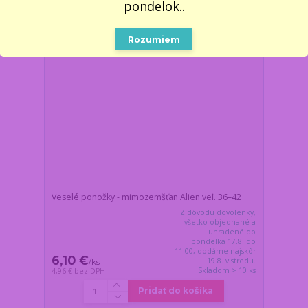
pondelok..
Rozumiem
Veselé ponožky - mimozemšťan Alien veľ. 36–42
Z dôvodu dovolenky,
všetko objednané a
uhradené do
pondelka 17.8. do
11:00, dodáme najskôr
6,10 €
19.8. v stredu.
/
ks
Skladom > 10 ks
4,96 €
bez DPH
Pridať do košíka