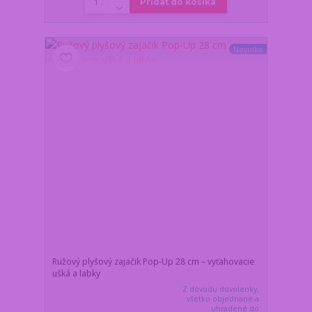
Pridať do košíka
Novinka
Ružový plyšový zajačik Pop-Up 28 cm – vyťahovacie
ušká a labky
Z dôvodu dovolenky,
všetko objednané a
uhradené do