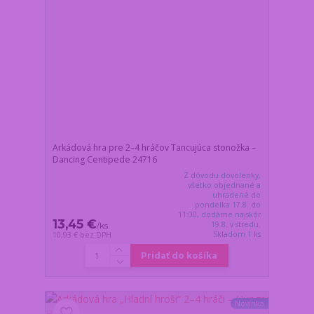
Arkádová hra pre 2–4 hráčov Tancujúca stonožka –
Dancing Centipede 24716
Z dôvodu dovolenky,
všetko objednané a
uhradené do
pondelka 17.8. do
11:00, dodáme najskôr
13,45 €
19.8. v stredu.
/
ks
Skladom 1 ks
10,93 €
bez DPH
Pridať do košíka
Novinka