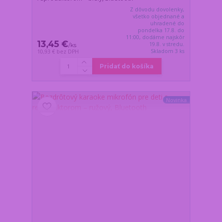
Z dôvodu dovolenky,
všetko objednané a
uhradené do
pondelka 17.8. do
11:00, dodáme najskôr
13,45 €
19.8. v stredu.
/
ks
Skladom 3 ks
10,93 €
bez DPH
Pridať do košíka
Novinka