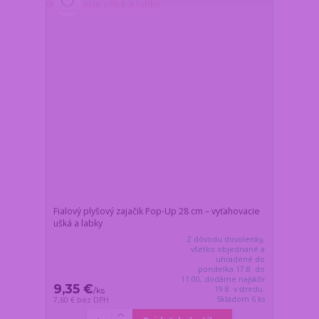
Fialový plyšový zajačik Pop-Up 28 cm – vyťahovacie
ušká a labky
Z dôvodu dovolenky,
všetko objednané a
uhradené do
pondelka 17.8. do
11:00, dodáme najskôr
9,35 €
19.8. v stredu.
/
ks
Skladom 6 ks
7,60 €
bez DPH