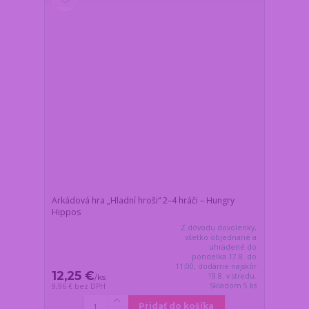
Arkádová hra „Hladní hroši“ 2–4 hráči – Hungry
Hippos
Z dôvodu dovolenky,
všetko objednané a
uhradené do
pondelka 17.8. do
11:00, dodáme najskôr
12,25 €
19.8. v stredu.
/
ks
Skladom 5 ks
9,96 €
bez DPH
Pridať do košíka