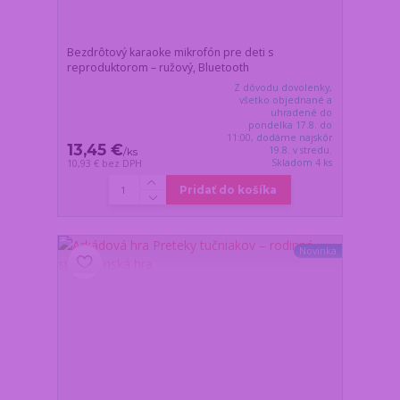
Bezdrôtový karaoke mikrofón pre deti s
reproduktorom – ružový, Bluetooth
Z dôvodu dovolenky,
všetko objednané a
uhradené do
pondelka 17.8. do
11:00, dodáme najskôr
13,45 €
19.8. v stredu.
/
ks
Skladom 4 ks
10,93 €
bez DPH
Pridať do košíka
Novinka