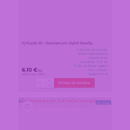
IQ Puzzle 3D - hlavolam pre chytré hlavičky
Z dôvodu dovolenky,
všetko objednané a
uhradené do
pondelka 17.8. do
11:00, dodáme najskôr
6,10 €
19.8. v stredu.
/
ks
Skladom 5 ks
4,96 €
bez DPH
Pridať do košíka
Novinka