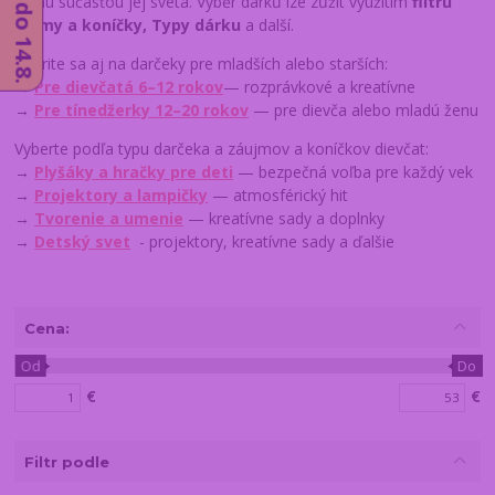
stanú súčasťou jej sveta. Výběr dárků lze zůžit využitím
filtrů
Zájmy a koníčky, Typy dárku
a další.
Pozrite sa aj na darčeky pre mladších alebo starších:
→
Pre dievčatá 6–12 rokov
— rozprávkové a kreatívne
→
Pre tínedžerky 12–20 rokov
— pre dievča alebo mladú ženu
Vyberte podľa typu darčeka a záujmov a koníčkov dievčat:
→
Plyšáky a hračky pre deti
— bezpečná voľba pre každý vek
→
Projektory a lampičky
— atmosférický hit
→
Tvorenie a umenie
— kreatívne sady a doplnky
→
Detský svet
- projektory, kreatívne sady a ďalšie
Cena:
Od
Do
€
€
Filtr podle