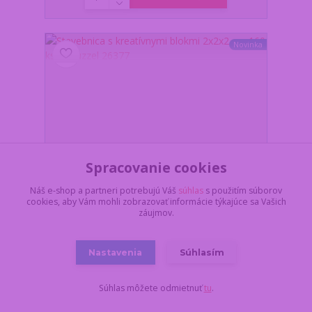
Novinka
Spracovanie cookies
Náš e-shop a partneri potrebujú Váš
súhlas
s použitím súborov
cookies, aby Vám mohli zobrazovať informácie týkajúce sa Vašich
záujmov.
Nastavenia
Súhlasím
Stavebnica s kreatívnymi blokmi 2x2x2 cm 160 ks –
Kruzzel 26377
Z dôvodu dovolenky,
Súhlas môžete odmietnuť
tu
.
všetko objednané a
uhradené do