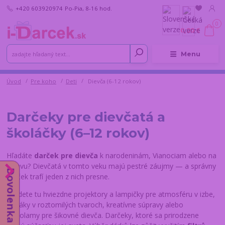
+420 603920974
Po-Pia, 8-16 hod.
0
0,00 €
Menu
Úvod
Pre koho
Deti
Dievča (6-12 rokov)
Darčeky pre dievčatá a
školáčky (6–12 rokov)
Hľadáte
darček pre dievča
k narodeninám, Vianociam alebo na
oslavu? Dievčatá v tomto veku majú pestré záujmy — a správny
Dovolenka do 14.8.
darček trafí jeden z nich presne.
Nájdete tu hviezdne projektory a lampičky pre atmosféru v izbe,
plyšáky v roztomilých tvaroch, kreatívne súpravy alebo
hlavolamy pre šikovné dievča. Darčeky, ktoré sa prirodzene