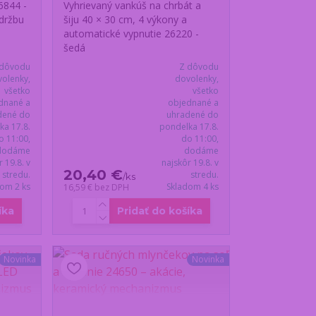
6844 -
Vyhrievaný vankúš na chrbát a
držbu
šiju 40 × 30 cm, 4 výkony a
automatické vypnutie 26220 -
šedá
 dôvodu
Z dôvodu
olenky,
dovolenky,
všetko
všetko
dnané a
objednané a
dené do
uhradené do
ka 17.8.
pondelka 17.8.
o 11:00,
do 11:00,
dodáme
dodáme
r 19.8. v
najskôr 19.8. v
20,40 €
stredu.
stredu.
/
ks
dom 2 ks
Skladom 4 ks
16,59 €
bez DPH
íka
Pridať do košíka
Novinka
Novinka