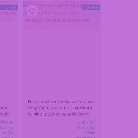
Novinka
Novinka
Darčeková kuchárska zástera pre
tkou,
ženy Varím s vínom – s vreckom
mobil
na víno a zátkou so srdiečkom
 dôvodu
Z dôvodu
olenky,
dovolenky,
všetko
všetko
dnané a
objednané a