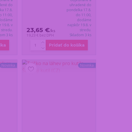
dené do
uhradené do
ka 17.8.
pondelka 17.8.
o 11:00,
do 11:00,
dodáme
dodáme
r 19.8. v
najskôr 19.8. v
23,65 €
stredu.
stredu.
/
ks
dom 3 ks
Skladom 3 ks
19,23 €
bez DPH
íka
Pridať do košíka
Novinka
Novinka