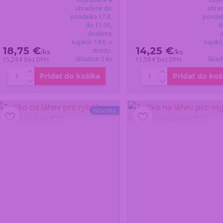
uhradené do
uhra
pondelka 17.8.
pondel
do 11:00,
d
dodáme
najskôr 19.8. v
najskô
18,75 €
14,25 €
stredu.
/
ks
/
ks
Skladom 2 ks
Skla
15,24 €
bez DPH
11,59 €
bez DPH
Pridať do košíka
Pridať do koš
Novinka