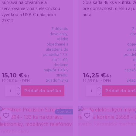
Súprava na otváranie a
Gola sada 46 ks v kufríku 2
servírovanie vína s elektrickou
pre domácnosť, dielňu aj ú
vývrtkou a USB-C nabíjaním
auta
27312
Z dôvodu
Z
dovolenky,
dov
všetko
objednané a
obje
uhradené do
uhra
pondelka 17.8.
pondel
do 11:00,
d
dodáme
najskôr 19.8. v
najskô
15,10 €
14,25 €
stredu.
/
ks
/
ks
Skladom 3 ks
Skla
12,28 €
bez DPH
11,59 €
bez DPH
Pridať do košíka
Pridať do koš
Novinka