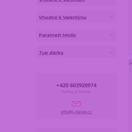
Vhodné k Valentýnu
Parametr Motiv
Typ dárku
+420 603920974
Po-Pia, 8-16 hod.
info@i-darek.cz