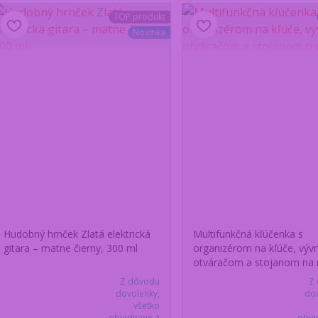
TOP produkt
Novinka
Hudobný hrnček Zlatá elektrická
Multifunkčná kľúčenka s
gitara – matne čierny, 300 ml
organizérom na kľúče, vývr
otváračom a stojanom na 
Z dôvodu
Z
dovolenky,
dov
všetko
objednané a
obje