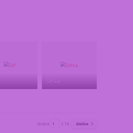
Šéfka
strana
z 16
ďalšie