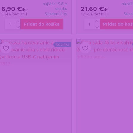
najskôr 19.8. v
najskô
6,90 €
21,60 €
stredu.
/
ks
/
ks
Skladom 1 ks
Skla
5,61 €
bez DPH
17,56 €
bez DPH
Pridať do košíka
Pridať do koš
Novinka