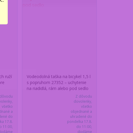
h ruží
Vodeodolná taška na bicykel 1,5 l
pre
s popruhom 27352 – uchytenie
na riadidlá, rám alebo pod sedlo
 dôvodu
Z dôvodu
olenky,
dovolenky,
všetko
všetko
dnané a
objednané a
dené do
uhradené do
ka 17.8.
pondelka 17.8.
o 11:00,
do 11:00,
dodáme
dodáme