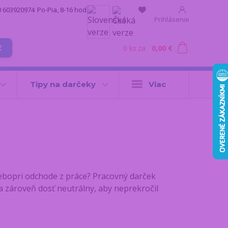
0 603920974
Po-Pia, 8-16 hod.
Prihlásenie
0
ks
za
0,00 €
ť
Tipy na darčeky
Viac
ebo
pri odchode z práce? Pracovný darček
a zároveň dosť neutrálny, aby neprekročil