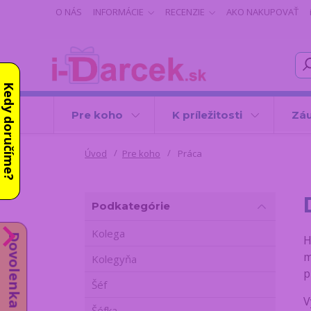
O NÁS
INFORMÁCIE
RECENZIE
AKO NAKUPOVAŤ
Kedy doručíme?
Pre koho
K príležitosti
Záu
Úvod
Pre koho
Práca
Podkategórie
Kolega
Dovolenka do 14.8.
H
m
Kolegyňa
p
Šéf
V
Šéfka