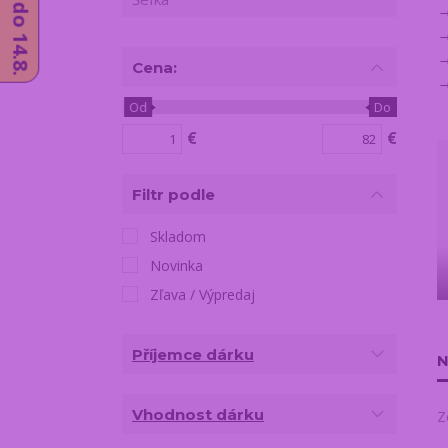
Cena:
Od
Do
€
€
Filtr podle
Skladom
Novinka
Zľava / Výpredaj
Příjemce dárku
N
Vhodnost dárku
Z