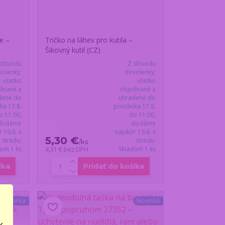
e –
Tričko na láhev pro kutila –
Šikovný kutil (CZ)
 dôvodu
Z dôvodu
olenky,
dovolenky,
všetko
všetko
dnané a
objednané a
dené do
uhradené do
ka 17.8.
pondelka 17.8.
o 11:00,
do 11:00,
dodáme
dodáme
r 19.8. v
najskôr 19.8. v
5,30 €
stredu.
stredu.
/
ks
dom 1 ks
Skladom 1 ks
4,31 €
bez DPH
íka
Pridať do košíka
Novinka
Novinka
..