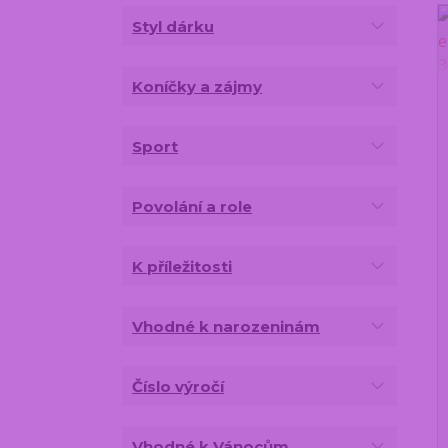
Styl dárku
Koníčky a zájmy
Sport
Povolání a role
K příležitosti
Vhodné k narozeninám
Číslo výročí
Vhodné k Vánocům