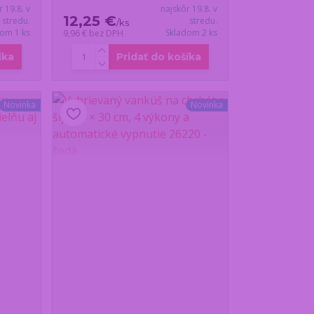
r 19.8. v
najskôr 19.8. v
12,25 €
stredu.
stredu.
/
ks
dom 1 ks
Skladom 2 ks
9,96 €
bez DPH
íka
Pridať do košíka
Novinka
Novinka