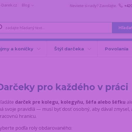
i-Darek.cz
Blog
Neviete si rady? Zavolajte.
+42
Hľada
jmy a koníčky
Štýl darčeka
Povolania
Darčeky pro každého v práci
ľadáte
darček pre kolegu, kolegyňu, šéfa alebo šéfku
al
á svoje pravidlá — musí byť dosť osobný, aby dával zmysel, 
racovnú hranicu.
yberte podľa roly obdarovaného: