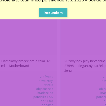
Rozumiem
Darčekový hrnček pre ajťáka 320
Ružový box plný nevädnúcic
ml – Motherboard
27595 – elegantný darček 
ženu
Z dôvodu
Z
dovolenky,
dov
všetko
objednané a
obje
uhradené do
uhra
pondelka 17.8.
pondel
do 11:00,
d
dodáme