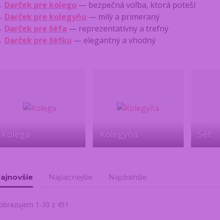
→
Darček pre kolegu
— bezpečná voľba, ktorá poteší
→
Darček pre kolegyňu
— milý a primeraný
→
Darček pre šéfa
— reprezentatívny a trefný
→
Darček pre šéfku
— elegantný a vhodný
Kolega
Kolegyňa
Šéf
ajnovšie
Najlacnejšie
Najdrahšie
obrazujem 1-30 z 451