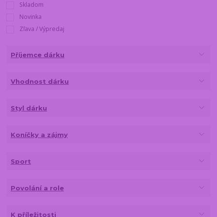
Skladom
Novinka
Zľava / Výpredaj
Příjemce dárku
Vhodnost dárku
Styl dárku
Koníčky a zájmy
Sport
Povolání a role
K příležitosti