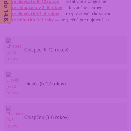
→
Pre dievčatá 6–12 rokov
— kreatívne a originálne
→
Pre chlapčekov 3–6 rokov
— bezpečné a hravé
→
Pre dievčatká 3–6 rokov
— rozprávkové a kreatívne
→
Pre bábätká 0–3 roky
— bezpečné pre najmenších
Chlapec (6-12 rokov)
Dievča (6-12 rokov)
Chlapček (3-6 rokov)