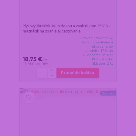
Plyšový škrečok 3v1 s dekou a vankúšikom 25638 –
maznáčik na spanie aj cestovanie
Z dôvodu dovolenky,
všetko objednané a
uhradené do
pondelka 17.8. do
11:00, dodáme najskôr
18,75 €
19.8. v stredu.
/
ks
Skladom 2 ks
15,24 €
bez DPH
Pridať do košíka
Novinka