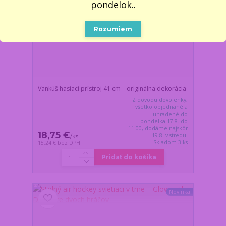
pondelok..
Rozumiem
Vankúš hasiaci prístroj 41 cm – originálna dekorácia
Z dôvodu dovolenky,
všetko objednané a
uhradené do
pondelka 17.8. do
11:00, dodáme najskôr
18,75 €
19.8. v stredu.
/
ks
Skladom 3 ks
15,24 €
bez DPH
Pridať do košíka
Novinka