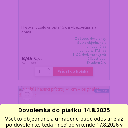
Plyšová futbalová lopta 15 cm – bezpečná hra
doma
Z dôvodu dovolenky,
všetko objednané a
uhradené do
pondelka 17.8. do
11:00, dodáme najskôr
8,95 €
19.8. v stredu.
/
ks
Skladom 2 ks
7,28 €
bez DPH
Pridať do košíka
Novinka
Dovolenka do piatku 14.8.2025
Všetko objednané a uhradené bude odoslané až
po dovolenke, teda hneď po víkende 17.8.2026 v