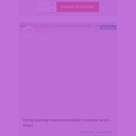
Pridať do košíka
Novinka
Detský plyšový cestovný vankúšik s maskou na oči –
mops
Z dôvodu dovolenky,