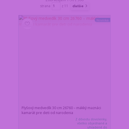
strana
z 11
ďalšie
Novinka
Plyšový medvedík 30 cm 26760 – mäkký maznáci
kamarát pre deti od narodenia
Z dôvodu dovolenky,
všetko objednané a
uhradené do