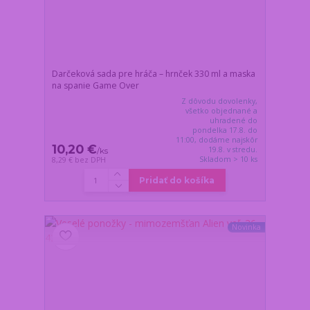
Darčeková sada pre hráča – hrnček 330 ml a maska
na spanie Game Over
Z dôvodu dovolenky,
všetko objednané a
uhradené do
pondelka 17.8. do
11:00, dodáme najskôr
10,20 €
19.8. v stredu.
/
ks
Skladom > 10 ks
8,29 €
bez DPH
Pridať do košíka
Novinka