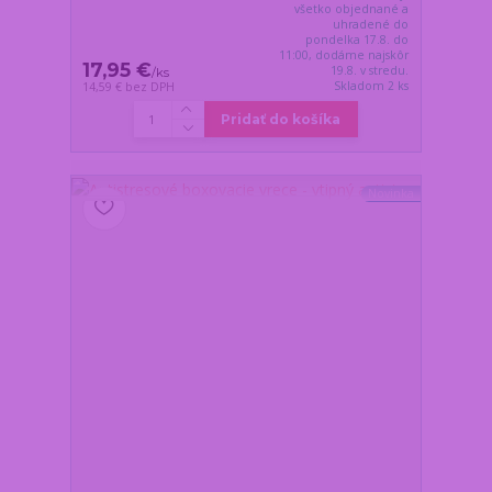
všetko objednané a
uhradené do
pondelka 17.8. do
11:00, dodáme najskôr
17,95 €
19.8. v stredu.
/
ks
Skladom 2 ks
14,59 €
bez DPH
Pridať do košíka
Novinka