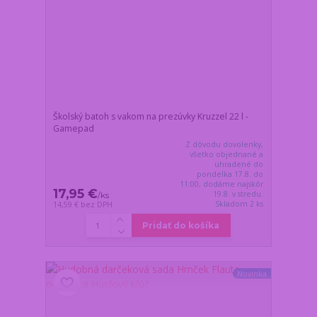
Školský batoh s vakom na prezúvky Kruzzel 22 l -
Gamepad
Z dôvodu dovolenky,
všetko objednané a
uhradené do
pondelka 17.8. do
11:00, dodáme najskôr
17,95 €
19.8. v stredu.
/
ks
Skladom 2 ks
14,59 €
bez DPH
Pridať do košíka
Novinka