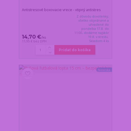
Antistresové boxovacie vrece - vtipný antistres
Z dôvodu dovolenky,
všetko objednané a
uhradené do
pondelka 17.8. do
11:00, dodáme najskôr
14,70 €
19.8. v stredu.
/
ks
Skladom 4 ks
11,95 €
bez DPH
Pridať do košíka
Novinka