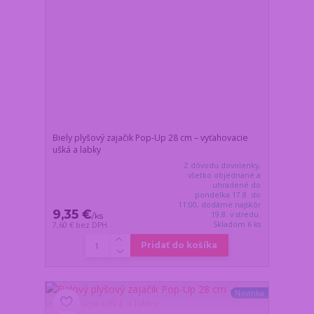
Biely plyšový zajačik Pop-Up 28 cm – vyťahovacie
ušká a labky
Z dôvodu dovolenky,
všetko objednané a
uhradené do
pondelka 17.8. do
11:00, dodáme najskôr
9,35 €
19.8. v stredu.
/
ks
Skladom 6 ks
7,60 €
bez DPH
Pridať do košíka
Novinka