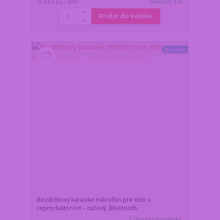
Skladom 3 ks
10,93 €
bez DPH
Pridať do košíka
Novinka
Bezdrôtový karaoke mikrofón pre deti s
reproduktorom – ružový, Bluetooth
Z dôvodu dovolenky,