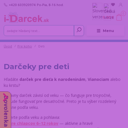
+420 603920974
Po-Pia, 8-16 hod.
0
0,00 €
Menu
Úvod
Pre koho
Deti
Darčeky pre deti
Hľadáte
darček pre dieťa k narodeninám
,
Vianociam
alebo
ku krstu?
Správny darček závisí od veku — čo funguje pre trojročné,
Dovolenka do 14.8.
nebude fungovať pre desaťročné. Preto je tu výber rozdelený
presne podľa veku.
Vyberte podľa veku a pohlavia:
→
Pre chlapcov 6–12 rokov
— aktívne a hravé