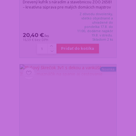
Drevený kufrík s náradím a stavebnicou ZOO 26581
– kreatívna súprava pre malých domácich majstrov
Z dôvodu dovolenky,
všetko objednané a
uhradené do
pondelka 17.8. do
11:00, dodáme najskôr
20,40 €
19.8. v stredu.
/
ks
Skladom 2 ks
16,59 €
bez DPH
Pridať do košíka
Novinka