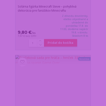
Solárna figúrka Minecraft Steve – pohyblivá
dekorácia pre fanúšikov Minecraftu
Z dôvodu dovolenky,
všetko objednané a
uhradené do
pondelka 17.8. do
11:00, dodáme najskôr
9,80 €
19.8. v stredu.
/
ks
Skladom 8 ks
7,97 €
bez DPH
Pridať do košíka
Novinka