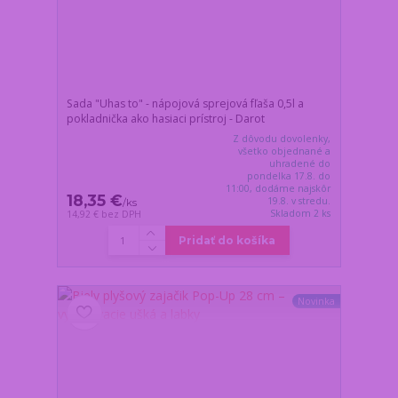
Sada "Uhas to" - nápojová sprejová fľaša 0,5l a
pokladnička ako hasiaci prístroj - Darot
Z dôvodu dovolenky,
všetko objednané a
uhradené do
pondelka 17.8. do
11:00, dodáme najskôr
18,35 €
19.8. v stredu.
/
ks
Skladom 2 ks
14,92 €
bez DPH
Pridať do košíka
Novinka