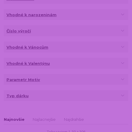
Vhodné k narozeninám
Číslo výročí
Vhodné k Vánocům
Vhodné k Valentýnu
Parametr Motiv
Typ dárku
Najnovšie
Najlacnejšie
Najdrahšie
Zobrazujem 1-30 z 306