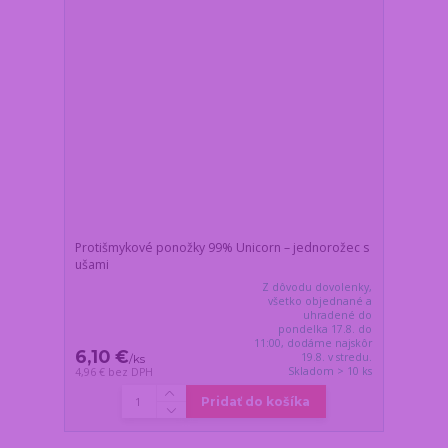
Protišmykové ponožky 99% Unicorn – jednorožec s
ušami
Z dôvodu dovolenky,
všetko objednané a
uhradené do
pondelka 17.8. do
11:00, dodáme najskôr
6,10 €
19.8. v stredu.
/
ks
Skladom > 10 ks
4,96 €
bez DPH
Pridať do košíka