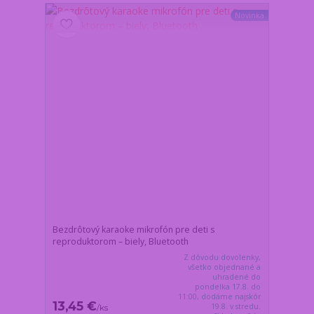
Novinka
Bezdrôtový karaoke mikrofón pre deti s
reproduktorom – biely, Bluetooth
Z dôvodu dovolenky,
všetko objednané a
uhradené do
pondelka 17.8. do
11:00, dodáme najskôr
13,45 €
19.8. v stredu.
/
ks