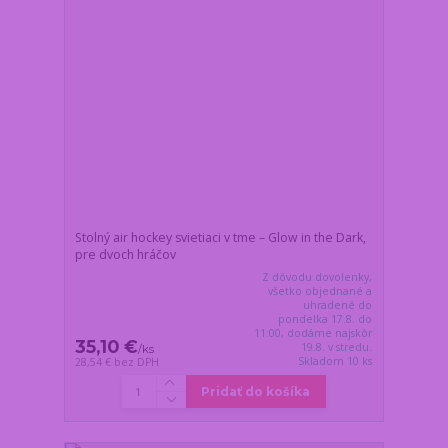
Stolný air hockey svietiaci v tme – Glow in the Dark,
pre dvoch hráčov
Z dôvodu dovolenky,
všetko objednané a
uhradené do
pondelka 17.8. do
11:00, dodáme najskôr
35,10 €
19.8. v stredu.
/
ks
Skladom 10 ks
28,54 €
bez DPH
Pridať do košíka