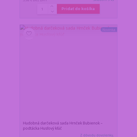
Pridať do košíka
Novinka
Hudobná darčeková sada Hrnček Bubienok –
podtácka Husľový kľúč
Z dôvodu dovolenky,