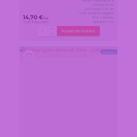
všetko objednané a
uhradené do
pondelka 17.8. do
11:00, dodáme najskôr
14,70 €
19.8. v stredu.
/
ks
Skladom 7 ks
11,95 €
bez DPH
Pridať do košíka
Novinka