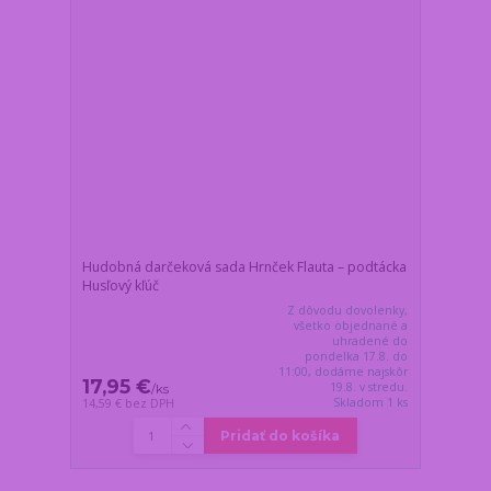
Hudobná darčeková sada Hrnček Flauta – podtácka
Husľový kľúč
Z dôvodu dovolenky,
všetko objednané a
uhradené do
pondelka 17.8. do
11:00, dodáme najskôr
17,95 €
19.8. v stredu.
/
ks
Skladom 1 ks
14,59 €
bez DPH
Pridať do košíka