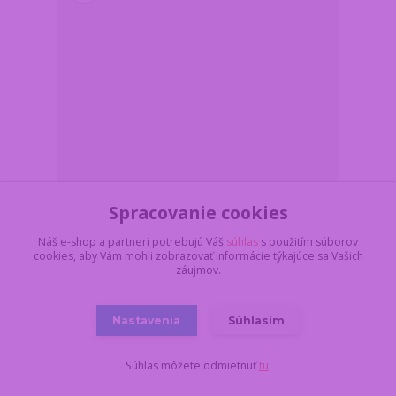
Spracovanie cookies
Náš e-shop a partneri potrebujú Váš
súhlas
s použitím súborov
Fialový plyšový zajačik Pop-Up 28 cm – vyťahovacie
cookies, aby Vám mohli zobrazovať informácie týkajúce sa Vašich
ušká a labky
záujmov.
Z dôvodu dovolenky,
všetko objednané a
uhradené do
pondelka 17.8. do
Nastavenia
Súhlasím
11:00, dodáme najskôr
9,35 €
19.8. v stredu.
/
ks
Skladom 6 ks
7,60 €
bez DPH
Súhlas môžete odmietnuť
tu
.
Pridať do košíka