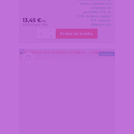
všetko objednané a
uhradené do
pondelka 17.8. do
11:00, dodáme najskôr
13,45 €
19.8. v stredu.
/
ks
Skladom 4 ks
10,93 €
bez DPH
Pridať do košíka
Novinka