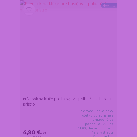
Novinka
Prívesok na kľúče pre hasičov – prilba č. 1 a hasiaci
prístroj
Z dôvodu dovolenky,
všetko objednané a
uhradené do
pondelka 17.8. do
11:00, dodáme najskôr
4,90 €
19.8. v stredu.
/
ks
Skladom 5 ks
3,98 €
bez DPH