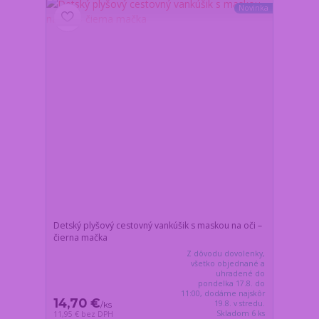
Novinka
Detský plyšový cestovný vankúšik s maskou na oči –
čierna mačka
Z dôvodu dovolenky,
všetko objednané a
uhradené do
pondelka 17.8. do
11:00, dodáme najskôr
14,70 €
19.8. v stredu.
/
ks
Skladom 6 ks
11,95 €
bez DPH