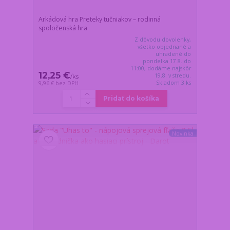
Arkádová hra Preteky tučniakov – rodinná
spoločenská hra
Z dôvodu dovolenky,
všetko objednané a
uhradené do
pondelka 17.8. do
11:00, dodáme najskôr
12,25 €
19.8. v stredu.
/
ks
Skladom 3 ks
9,96 €
bez DPH
Pridať do košíka
Novinka