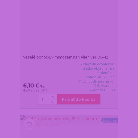
Veselé ponožky - mimozemšťan Alien veľ. 36–42
Z dôvodu dovolenky,
všetko objednané a
uhradené do
pondelka 17.8. do
11:00, dodáme najskôr
6,10 €
19.8. v stredu.
/
ks
Skladom > 10 ks
4,96 €
bez DPH
Pridať do košíka
Novinka