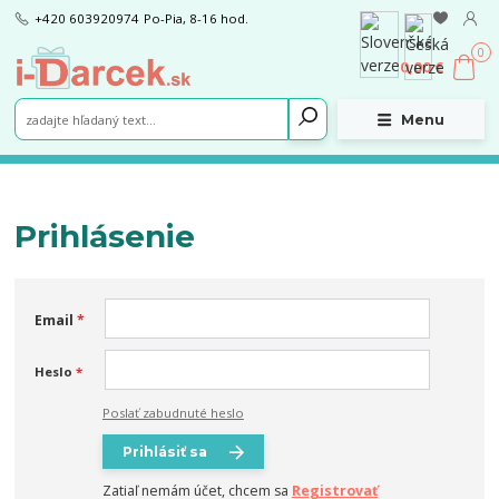
+420 603920974
Po-Pia, 8-16 hod.
0
0,00 €
Menu
Prihlásenie
Email
*
Heslo
*
Poslať zabudnuté heslo
Prihlásiť sa
Zatiaľ nemám účet, chcem sa
Registrovať