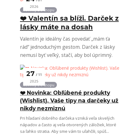
01
2026
Novinky z e-shopu
❤️ Valentín sa blíži. Darček z
lásky máte na dosah
Valentín je ideálny čas povedať „mám ťa
rád“ jednoduchým gestom. Darček z lásky
nemusí byť veľký, stačí, aby bol úprimný.
27
11
2025
Novinky z e-shopu
❤️ Novinka: Obľúbené produkty
(Wishlist). Vaše tipy na darčeky už
nikdy nezmiznú
Pri hľadaní dobrého darčeka vzniká veľa skvelých
nápadov a často aj veľa otvorených záložiek, ktoré
sa ľahko stratia. Aby sme vám to uľahčili, spúš...