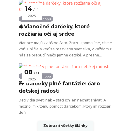
14
11
2025
Novinky z e-shopu
🎄Vianočné darčeky, ktoré
rozžiaria oči aj srdce
Vianoce majú zvláštne čaro. Zrazu spomalíme, cítime
vôňu ihličia a keď sa rozsvietia svetielka, v každom z
nás sa prebudí niečo jemne detské. A presne...
08
11
Novinky z e-shopu
2025
🧸 Darčeky plné fantázie: čaro
detskej radosti
Deti vidia svet inak – stačí ich len nechať snívať. A
možno im k tomu pomôcť darčekom, ktorý im rozžiari
deň.
Zobraziť všetky články