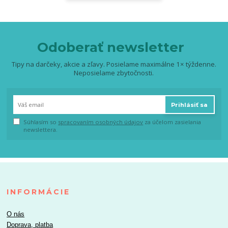
Odoberať newsletter
Tipy na darčeky, akcie a zľavy. Posielame maximálne 1× týždenne.
Neposielame zbytočnosti.
Prihlásiť sa
Súhlasím so
spracovaním osobných údajov
za účelom zasielania
newslettera.
INFORMÁCIE
O nás
Doprava, platba