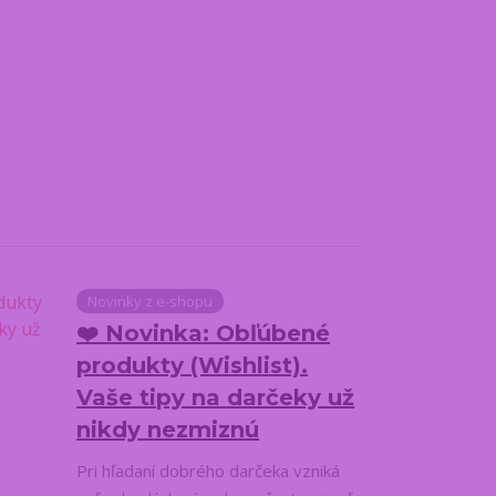
Novinky z e-shopu
❤️ Novinka: Obľúbené
produkty (Wishlist).
Vaše tipy na darčeky už
nikdy nezmiznú
Pri hľadaní dobrého darčeka vzniká