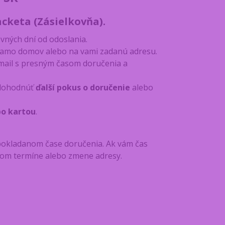
keta (Zásielkovňa).
ovných dní od odoslania.
priamo domov alebo na vami zadanú adresu.
mail s presným časom doručenia a
i dohodnúť
ďalší pokus o doručenie
alebo
bo kartou
.
pokladanom čase doručenia. Ak vám čas
nom termíne alebo zmene adresy.