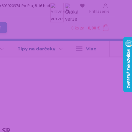
0 603920974
Po-Pia, 8-16 hod.
Prihlásenie
0
ks
za
0,00 €
ť
Tipy na darčeky
Viac
 SR