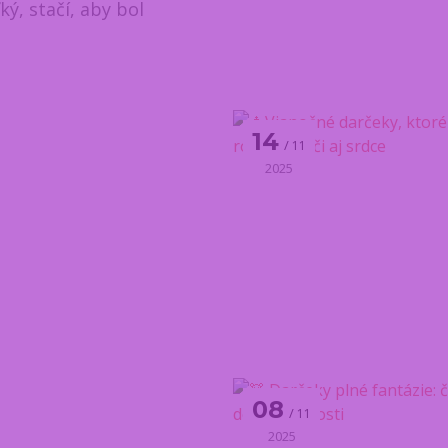
ý, stačí, aby bol
14
11
2025
08
11
2025