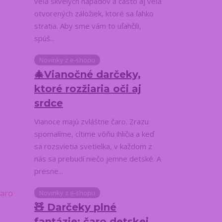
veľa skvelých nápadov a často aj veľa
otvorených záložiek, ktoré sa ľahko
stratia. Aby sme vám to uľahčili,
spúš...
Novinky z e-shopu
🎄Vianočné darčeky,
ktoré rozžiaria oči aj
srdce
Vianoce majú zvláštne čaro. Zrazu
spomalíme, cítime vôňu ihličia a keď
sa rozsvietia svetielka, v každom z
nás sa prebudí niečo jemne detské. A
presne...
Novinky z e-shopu
🧸 Darčeky plné
fantázie: čaro detskej