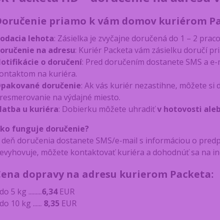
Doručenie priamo k vám domov kuriérom Pac
odacia lehota
: Zásielka je zvyčajne doručená do 1 – 2 prac
oručenie na adresu
: Kuriér Packeta vám zásielku doručí 
otifikácie o doručení
: Pred doručením dostanete SMS a e-
ontaktom na kuriéra.
pakované doručenie
: Ak vás kuriér nezastihne, môžete s
resmerovanie na výdajné miesto.
latba u kuriéra
: Dobierku môžete uhradiť
v hotovosti ale
ko funguje doručenie?
 deň doručenia dostanete SMS/e-mail s informáciou o pred
evyhovuje, môžete kontaktovať kuriéra a dohodnúť sa na i
Cena dopravy na adresu kurierom Packeta:
do 5 kg .........
6,34
EUR
 do 10 kg ......
8,35
EUR