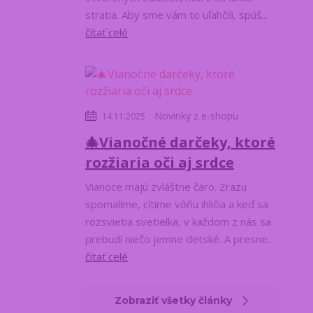
stratia. Aby sme vám to uľahčili, spúš...
čítať celé
Novinky z e-shopu
14.11.2025
🎄Vianočné darčeky, ktoré
rozžiaria oči aj srdce
Vianoce majú zvláštne čaro. Zrazu
spomalíme, cítime vôňu ihličia a keď sa
rozsvietia svetielka, v každom z nás sa
prebudí niečo jemne detské. A presne...
čítať celé
Zobraziť všetky články