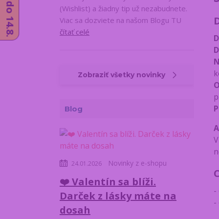
(Wishlist) a žiadny tip už nezabudnete.
Viac sa dozviete na našom Blogu TU
čítať celé
D
D
N
k
Zobraziť všetky novinky
O
p
P
Blog
A
V
n
Novinky z e-shopu
24.01.2026
❤️ Valentín sa blíži.
- 
Darček z lásky máte na
-
dosah