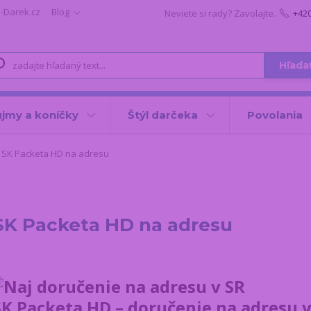
i-Darek.cz
Blog
Neviete si rady? Zavolajte.
+42
Hľada
jmy a koníčky
Štýl darčeka
Povolania
SK Packeta HD na adresu
SK Packeta HD na adresu
SK Packeta HD – doručenie na adresu v