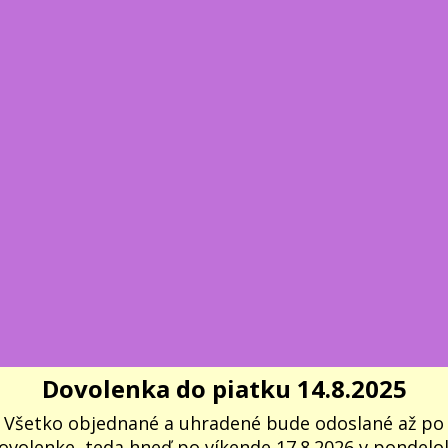
Dovolenka do piatku 14.8.2025
Všetko objednané a uhradené bude odoslané až po
ovolenke, teda hneď po víkende 17.8.2026 v pondelok