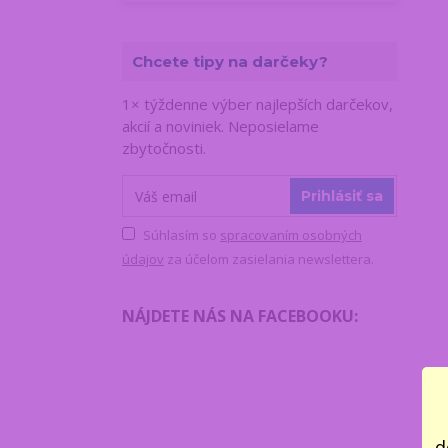
Chcete tipy na darčeky?
1× týždenne výber najlepších darčekov,
akcií a noviniek. Neposielame
zbytočnosti.
Prihlásiť sa
Súhlasím so
spracovaním osobných
údajov
za účelom zasielania newslettera.
NÁJDETE NÁS NA FACEBOOKU
:
d