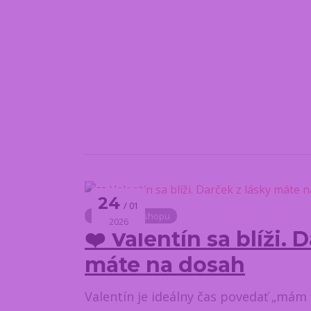
24
01
Novinky z e-shopu
2026
❤️ Valentín sa blíži. 
máte na dosah
Valentín je ideálny čas povedať „mám