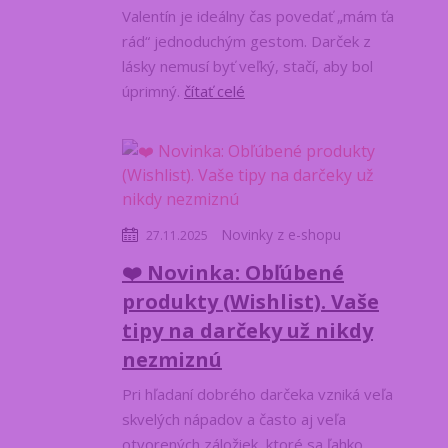
Valentín je ideálny čas povedať „mám ťa
rád“ jednoduchým gestom. Darček z
lásky nemusí byť veľký, stačí, aby bol
úprimný.
čítať celé
Novinky z e-shopu
27.11.2025
❤️ Novinka: Obľúbené
produkty (Wishlist). Vaše
tipy na darčeky už nikdy
nezmiznú
Pri hľadaní dobrého darčeka vzniká veľa
skvelých nápadov a často aj veľa
otvorených záložiek, ktoré sa ľahko