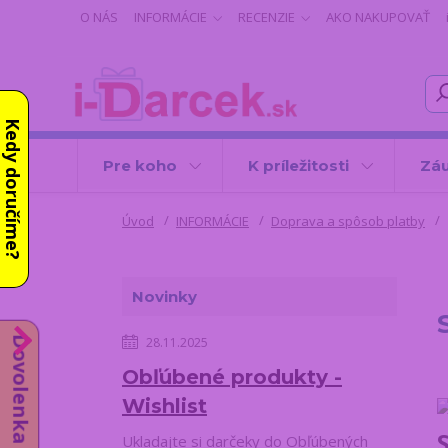
O NÁS
INFORMÁCIE
RECENZIE
AKO NAKUPOVAŤ
Kedy doručíme?
Pre koho
K príležitosti
Záu
Úvod
INFORMÁCIE
Doprava a spôsob platby
Novinky
Dovolenka do 14.8.
28.11.2025
Obľúbené produkty -
Wishlist
Ukladajte si darčeky do Obľúbených