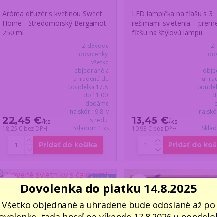
Aróma difuzér s kvetinou Sweet
LED lampička na fľašu s 3
Home - Stredomorský Bergamot
režimami svietenia – prem
250 ml
fľašu na štýlovú lampu
Z dôvodu
Z
dovolenky,
dov
všetko
objednané a
obje
uhradené do
uhra
pondelka 17.8.
pondel
do 11:00,
d
dodáme
najskôr 19.8. v
najskô
22,45 €
13,45 €
stredu.
/
ks
/
ks
Skladom 1 ks
Skla
18,25 €
bez DPH
10,93 €
bez DPH
Pridať do košíka
Pridať do koš
Novinka
Dovolenka do piatku 14.8.2025
Všetko objednané a uhradené bude odoslané až po
ovolenke, teda hneď po víkende 17.8.2026 v pondelok