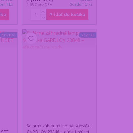
/
ks
dom 1 ks
Skladom 5 ks
1,63 €
bez DPH
íka
Pridať do košíka
Novinka
Novinka
Solárna záhradná lampa Konvička
I SET
GARDLOV 23846 – efekt tečúcej