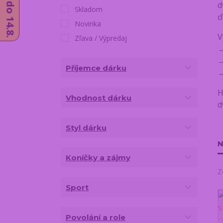
d
Skladom
ď
Novinka
V
Zľava / Výpredaj
Příjemce dárku
H
Vhodnost dárku
d
Styl dárku
N
Koníčky a zájmy
Z
Sport
Povolání a role