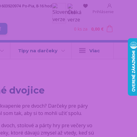
0 603920974
Po-Pia, 8-16 hod.
Prihlásenie
0
ks
za
0,00 €
ť
Tipy na darčeky
Viac
é dvojice
ekvapenie pre dvoch? Darčeky pre páry
 som tak, aby si to mohli užiť spolu.
 dvoch, stolové a párty hry pre večery vo
eky, ktoré dávajú zmysel až vtedy, keď sú