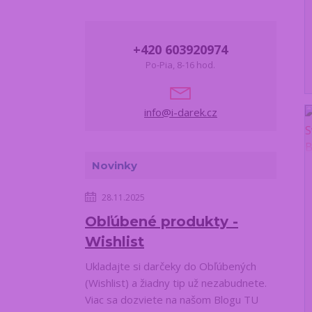
+420 603920974
Po-Pia, 8-16 hod.
info@i-darek.cz
Novinky
28.11.2025
Obľúbené produkty -
Wishlist
Ukladajte si darčeky do Obľúbených
(Wishlist) a žiadny tip už nezabudnete.
Viac sa dozviete na našom Blogu TU