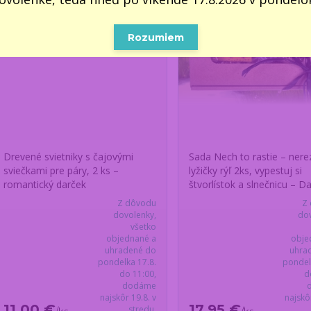
Rozumiem
Drevené svietniky s čajovými
Sada Nech to rastie – ner
sviečkami pre páry, 2 ks –
lyžičky rýľ 2ks, vypestuj si
romantický darček
štvorlístok a slnečnicu – D
Z dôvodu
Z
dovolenky,
dov
všetko
objednané a
obje
uhradené do
uhra
pondelka 17.8.
pondel
do 11:00,
d
dodáme
najskôr 19.8. v
najskô
11,00 €
17,95 €
stredu.