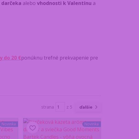
 darčeka
alebo
vhodnosti k Valentínu
a
y do 20 €
ponúknu trefné prekvapenie pre
strana
z 5
ďalšie
Novinka
Novinka