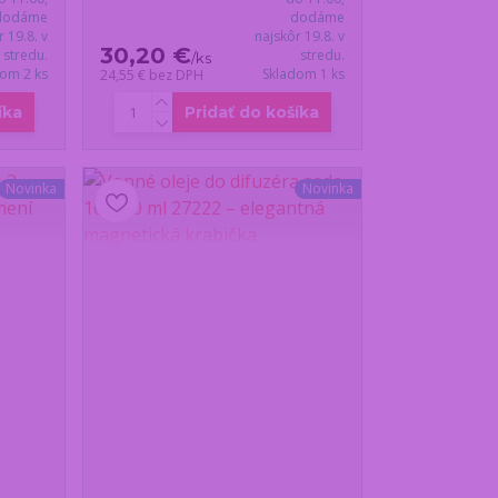
dodáme
dodáme
r 19.8. v
najskôr 19.8. v
30,20 €
stredu.
stredu.
/
ks
dom 2 ks
Skladom 1 ks
24,55 €
bez DPH
íka
Pridať do košíka
Novinka
Novinka