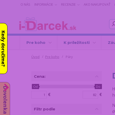
O NÁS
INFORMÁCIE
RECENZIE
AKO NAKUPOVAŤ
Kedy doručíme?
Pre koho
K príležitosti
Záu
Úvod
Pre koho
Páry
Cena:
Od
Do
Dovolenka do 14.8.
H
€
€
h
N
Filtr podle
d