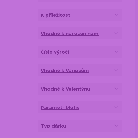
K příležitosti
Vhodné k narozeninám
Číslo výročí
Vhodné k Vánocům
Vhodné k Valentýnu
Parametr Motiv
Typ dárku