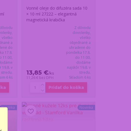
Vonné oleje do difuzéra sada 10
ení
× 10 ml 27222 – elegantná
magnetická krabička
 dôvodu
Z dôvodu
olenky,
dovolenky,
všetko
všetko
dnané a
objednané a
dené do
uhradené do
ka 17.8.
pondelka 17.8.
o 11:00,
do 11:00,
dodáme
dodáme
r 19.8. v
najskôr 19.8. v
13,85 €
stredu.
stredu.
/
ks
dom 6 ks
Skladom 6 ks
11,26 €
bez DPH
íka
Pridať do košíka
Novinka
Novinka
..