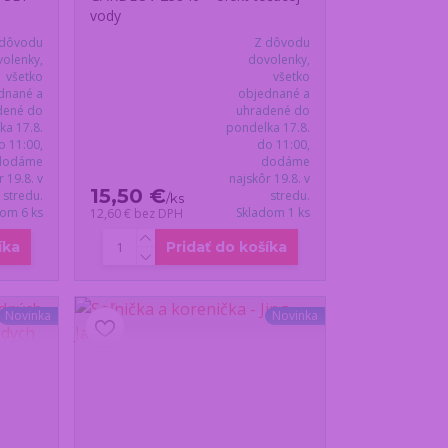
vody
 dôvodu
Z dôvodu
olenky,
dovolenky,
všetko
všetko
dnané a
objednané a
dené do
uhradené do
ka 17.8.
pondelka 17.8.
o 11:00,
do 11:00,
dodáme
dodáme
r 19.8. v
najskôr 19.8. v
15,50 €
stredu.
stredu.
/
ks
dom 6 ks
Skladom 1 ks
12,60 €
bez DPH
íka
Pridať do košíka
Novinka
Novinka