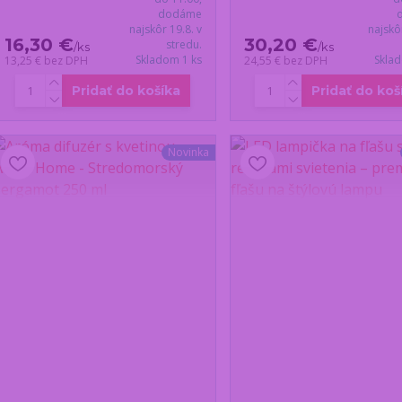
dodáme
najskôr 19.8. v
najskô
16,30 €
30,20 €
stredu.
/
ks
/
ks
Skladom 1 ks
Skla
13,25 €
bez DPH
24,55 €
bez DPH
Pridať do košíka
Pridať do koš
Novinka