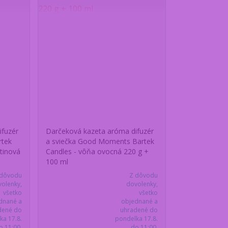
ifuzér
Darčeková kazeta aróma difuzér
rtek
a sviečka Good Moments Bartek
tinová
Candles - vôňa ovocná 220 g +
100 ml
 dôvodu
Z dôvodu
olenky,
dovolenky,
všetko
všetko
dnané a
objednané a
dené do
uhradené do
ka 17.8.
pondelka 17.8.
o 11:00,
do 11:00,