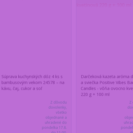
Súprava kuchynských dóz 4 ks s
Darčeková kazeta aróma d
bambusovým vekom 24578 – na
a sviečka Positive Vibes Ba
kávu, čaj, cukor a soľ
Candles - vôňa ovocno kve
220 g + 100 ml
Z dôvodu
Z
dovolenky,
dov
všetko
objednané a
obje
uhradené do
uhra
pondelka 17.8.
pondel
do 11:00,
d