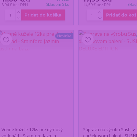
/
ks
/
ks
Skladom 5 ks
Skla
8,94 €
bez DPH
14,59 €
bez DPH
Pridať do košíka
Pridať do koš
Novinka
Vonné kužele 12ks pre dymový
Súprava na výrobu Sushi v
vodopád - Stamford Jazmín
darčekovom balení - SUSH