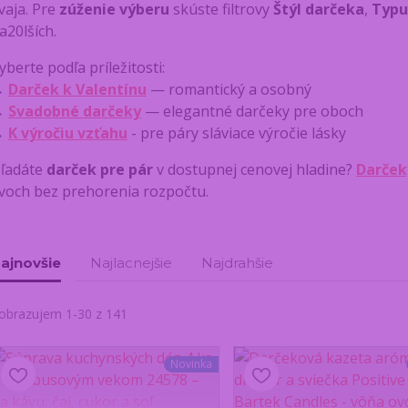
vaja. Pre
zúženie výberu
skúste filtrovy
Štýl darčeka
,
Typu
a20lších.
yberte podľa príležitosti:
→
Darček k Valentínu
— romantický a osobný
→
Svadobné darčeky
— elegantné darčeky pre oboch
→
K výročiu vzťahu
- pre páry sláviace výročie lásky
ľadáte
darček pre pár
v dostupnej cenovej hladine?
Darček
voch bez prehorenia rozpočtu.
ajnovšie
Najlacnejšie
Najdrahšie
obrazujem 1-30 z 141
Novinka