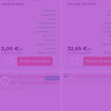
rastlinná báza
DELUXE EDITION
Z dôvodu
Z
dovolenky,
dov
všetko
objednané a
obje
uhradené do
uhra
pondelka 17.8.
pondel
do 11:00,
d
dodáme
najskôr 19.8. v
najskô
2,00 €
32,65 €
stredu.
/
ks
/
ks
Skladom 6 ks
Skla
1,63 €
bez DPH
26,54 €
bez DPH
Pridať do košíka
Pridať do koš
Novinka