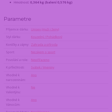
Hmotnost:
0,364 kg (balení 0,576 kg)
Parametre
Příjemce dárku
Unisex (muži i ženy)
Styl dárku
Kouzelný / Pohádkový
Koníčky a zájmy
Zahrada a příroda
Sport
Nezájem o sport
Povolání a role
Nepřířazeno
K příležitosti
Svátek / Jmeniny
Vhodné k
Ano
narozeninám
Vhodné k
Ne
Valentýnu
Vhodné k
Ano
Vánocům