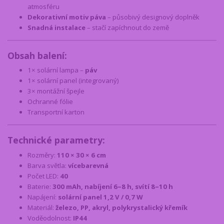
atmosféru
Dekorativní motiv páva
– působivý designový doplněk
Snadná instalace
– stačí zapíchnout do země
Obsah balení:
1× solární lampa –
páv
1× solární panel (integrovaný)
3× montážní špejle
Ochranné fólie
Transportní karton
Technické parametry:
Rozměry:
110 × 30 × 6 cm
Barva světla:
vícebarevná
Počet LED:
40
Baterie:
300 mAh, nabíjení 6–8 h, svítí 8–10 h
Napájení:
solární panel 1,2 V / 0,7 W
Materiál:
železo, PP, akryl, polykrystalický křemík
Voděodolnost:
IP44