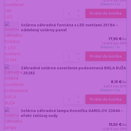
13,25 €
bez DPH
Skladom 3 ks
Pridať do košíka
Solárna záhradná fontána s LED svetlami 25184 –
oddelený solárny panel
17,95 €
/
ks
14,59 €
bez DPH
Skladom 1 ks
Pridať do košíka
Záhradné solárne osvetlenie podsvietená BIELA RUŽA
- 25282
8,15 €
/
ks
6,63 €
bez DPH
Skladom 3 ks
Pridať do košíka
Solárna záhradná lampa Konvička GARDLOV 23846 –
efekt tečúcej vody
15,50 €
/
ks
12,60 €
bez DPH