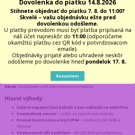
Dovolenka do piatku 14.8.2026
vícebarevné světlo
s pomocí 40 LED diod.
Otočný solární panel
zajišťuje maximální efektivitu dobíjení během dne, a díky
odolné
Stihnete objednať do piatku 7. 8. do 11:00?
kovové konstrukci
je lampa vhodná pro celoroční venkovní použití.
Skvelé – vašu objednávku ešte pred
dovolenkou odošleme.
Díky výšce 110 cm a elegantnímu ptačímu designu se stává nejen
U platby prevodom musí byť platba pripísaná na
zdrojem světla, ale i nepřehlédnutelnou ozdobou. Instaluje se
náš účet najneskôr do
11:00
(odporúčame
snadno bez kabelů – jen zapíchnete do země. Páv se tak stane
okamžitú platbu cez QR kód v potvrdzovacom
výraznou součástí vaší zahrady nebo dárkem, který potěší každého
emaile).
milovníka originality.
Objednávky prijaté alebo uhradené neskôr
odošleme po dovolenke hneď
pondelok 17. 8.
.
Solární zahradní lampu Páv GARDLOV
doporučujeme jako ideální
dárek pro milovníky zahrad, přírody a dekorací, pro rodiče,
prarodiče, přátele – pro radost a pohodu. Jedná se o vhodný
dárek
Rozumiem
k narozeninám, na Den matek nebo jako originální vánoční
dárek.
Dodáváme v přírodní kartonové krabičce.
Hlavní výhody:
Solární napájení bez kabelů a bez nákladů na elektřinu
Soumrakový senzor
– světlo se zapíná automaticky
Kovová konstrukce a krytí IP44
– odolnost vůči dešti a
vlhkosti
Vícebarevné LED osvětlení
– 40 LED diod pro příjemnou