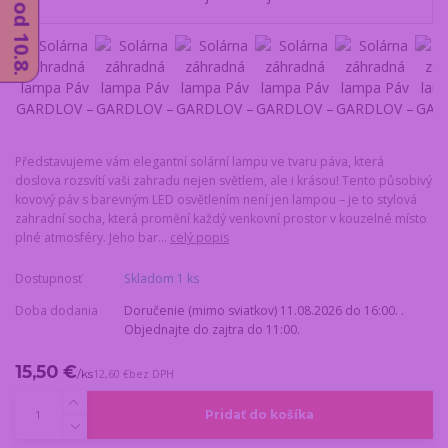
Představujeme vám elegantní solární lampu ve tvaru páva, která
doslova rozsvítí vaši zahradu nejen světlem, ale i krásou! Tento působivý
kovový páv s barevným LED osvětlením není jen lampou – je to stylová
zahradní socha, která promění každý venkovní prostor v kouzelné místo
plné atmosféry. Jeho bar...
celý popis
Dostupnosť
Skladom 1 ks
Doba dodania
Doručenie (mimo sviatkov) 11.08.2026 do 16:00. .
Objednajte do zajtra do 11:00.
15,50 €
/
ks
12,60 €
bez DPH
Pridať do košíka