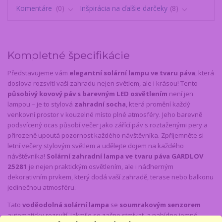
Komentáre
0
Inšpirácia na ďalšie darčeky
8
Kompletné špecifikácie
Představujeme vám
elegantní solární lampu ve tvaru páva
, která
doslova rozsvítí vaši zahradu nejen světlem, ale i krásou! Tento
působivý kovový páv s barevným LED osvětlením
není jen
lampou – je to stylová
zahradní socha
, která promění každý
venkovní prostor v kouzelné místo plné atmosféry. Jeho barevně
podsvícený ocas působí večer jako zářící páv s roztaženými pery a
přirozeně upoutá pozornost každého návštěvníka. Zpříjemněte si
letní večery stylovým světlem a udělejte dojem na každého
návštěvníka!
Solární zahradní lampa ve tvaru páva GARDLOV
25281
je nejen praktickým osvětlením, ale i nádherným
dekorativním prvkem, který dodá vaší zahradě, terase nebo balkonu
jedinečnou atmosféru.
Tato
voděodolná solární lampa
se
soumrakovým senzorem
automaticky rozsvítí, jakmile se začne stmívat, a nabídne jemné,