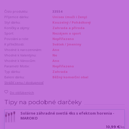
Číslo produktu:
33554
Příjemce dárku:
Unisex (muži i ženy)
Styl dárku:
Kouzelný / Pohádkový
Koníčky a zájmy:
Zahrada a příroda
Sport:
Nezájem o sport
Povolání a role:
Nepřířazeno
K příležitosti:
Svátek / Jmeniny
Vhodné k narozeninám:
Ano
Vhodné k Valentýnu:
Ne
Vhodné k Vánocům:
Ano
Parametr Motiv:
Nepřiřazeno
Typ dárku:
Zahrada
Balení dárku:
Běžný komerční obal
Strážiť cenu / dostupnosť
Do obľúbených
Tipy na podobné darčeky
Solárne záhradné svetlá 4ks s efektom horenia -
MAROKO
10,99 €
/
ks