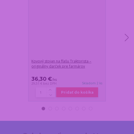
Kovový stojan na fľašu Traktorista –
Meteostanica
originálny darček pre farmárov
a vonkajším s
36,30 €
28,55 €
/
ks
/
ks
Skladom 2 ks
29,51 €
bez DPH
23,21 €
bez DP
Pridať do košíka