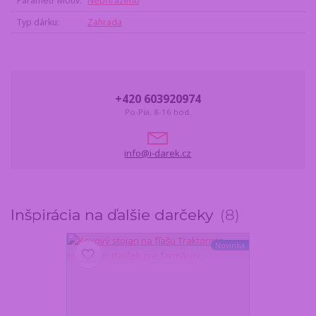
Parametr Motiv
Nepřiřazeno
Typ dárku
Zahrada
+420 603920974
Po-Pia, 8-16 hod.
info@i-darek.cz
Inšpirácia na ďalšie darčeky
8
Novinka