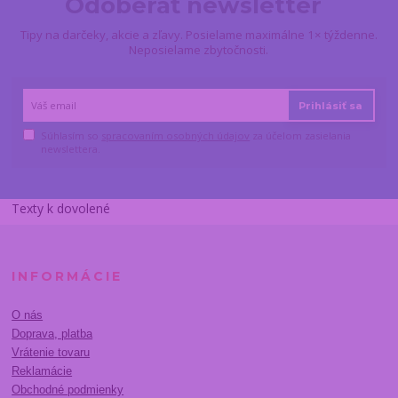
Odoberať newsletter
Tipy na darčeky, akcie a zľavy. Posielame maximálne 1× týždenne.
Neposielame zbytočnosti.
Prihlásiť sa
Súhlasím so
spracovaním osobných údajov
za účelom zasielania
newslettera.
Texty k dovolené
INFORMÁCIE
O nás
Doprava, platba
Vrátenie tovaru
Reklamácie
Obchodné podmienky