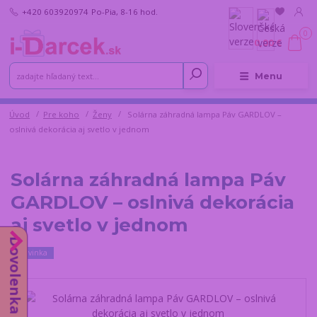
+420 603920974
Po-Pia, 8-16 hod.
0
0,00 €
Menu
Úvod
Pre koho
Ženy
Solárna záhradná lampa Páv GARDLOV –
oslnivá dekorácia aj svetlo v jednom
Solárna záhradná lampa Páv
GARDLOV – oslnivá dekorácia
aj svetlo v jednom
Dovolenka od 10.8.
Novinka