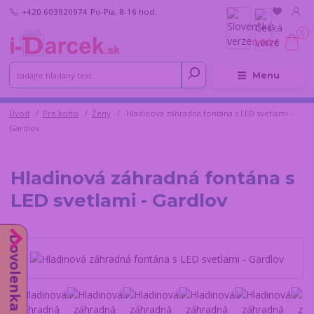
+420 603920974
Po-Pia, 8-16 hod.
0
0,00 €
Menu
Úvod
Pre koho
Ženy
Hladinová záhradná fontána s LED svetlami -
Gardlov
Hladinová záhradná fontána s
LED svetlami - Gardlov
Dovolenka do 14.8.