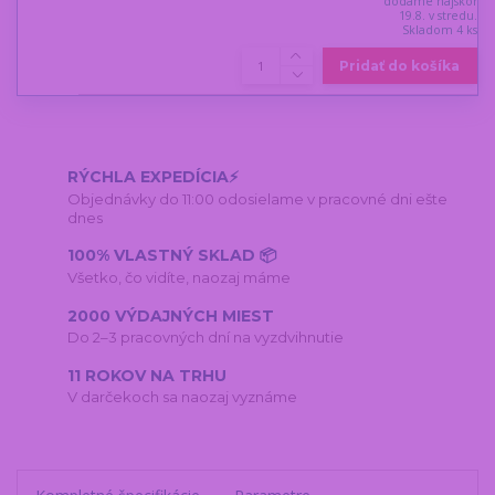
dodáme najskôr
19.8. v stredu.
Skladom 4 ks
Pridať do košíka
RÝCHLA EXPEDÍCIA⚡
Objednávky do 11:00 odosielame v pracovné dni ešte
dnes
100% VLASTNÝ SKLAD 📦
Všetko, čo vidíte, naozaj máme
2000 VÝDAJNÝCH MIEST
Do 2–3 pracovných dní na vyzdvihnutie
11 ROKOV NA TRHU
V darčekoch sa naozaj vyznáme