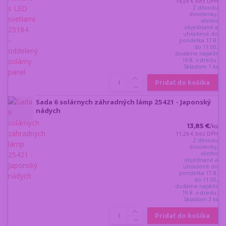
14,59 €
bez DPH
Z dôvodu
dovolenky,
všetko
objednané a
uhradené do
pondelka 17.8.
do 11:00,
dodáme najskôr
19.8. v stredu.
Skladom 1 ks
Pridať do košíka
Sada 6 solárnych záhradných lámp 25421 - Japonský
nádych
13,85 €
/
ks
11,26 €
bez DPH
Z dôvodu
dovolenky,
všetko
objednané a
uhradené do
pondelka 17.8.
do 11:00,
dodáme najskôr
19.8. v stredu.
Skladom 3 ks
Pridať do košíka