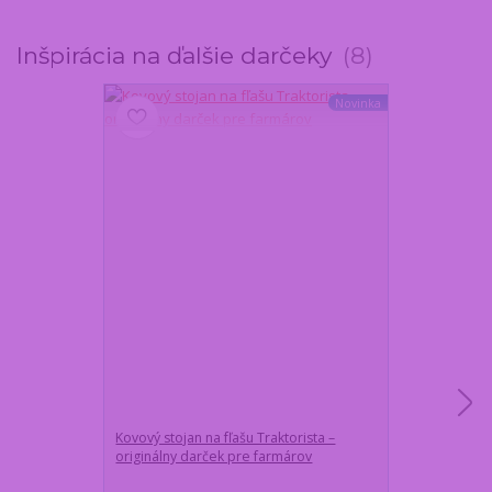
Inšpirácia na ďalšie darčeky
8
Novinka
Kovový stojan na fľašu Traktorista –
Meteostanica
originálny darček pre farmárov
a vonkajším s