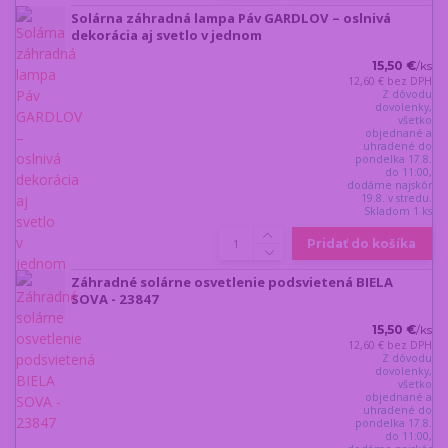
Solárna záhradná lampa Páv GARDLOV – oslnivá
dekorácia aj svetlo v jednom
15,50 €
/
ks
12,60 €
bez DPH
Z dôvodu
dovolenky,
všetko
objednané a
uhradené do
pondelka 17.8.
do 11:00,
dodáme najskôr
19.8. v stredu.
Skladom 1 ks
Pridať do košíka
Záhradné solárne osvetlenie podsvietená BIELA
SOVA - 23847
15,50 €
/
ks
12,60 €
bez DPH
Z dôvodu
dovolenky,
všetko
objednané a
uhradené do
pondelka 17.8.
do 11:00,