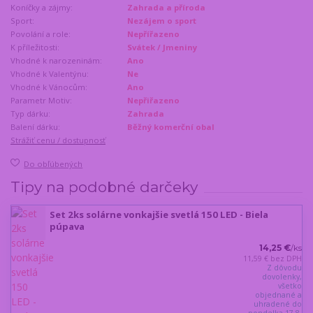
Koníčky a zájmy:
Zahrada a příroda
Sport:
Nezájem o sport
Povolání a role:
Nepřířazeno
K příležitosti:
Svátek / Jmeniny
Vhodné k narozeninám:
Ano
Vhodné k Valentýnu:
Ne
Vhodné k Vánocům:
Ano
Parametr Motiv:
Nepřiřazeno
Typ dárku:
Zahrada
Balení dárku:
Běžný komerční obal
Strážiť cenu / dostupnosť
Do obľúbených
Tipy na podobné darčeky
Set 2ks solárne vonkajšie svetlá 150 LED - Biela
púpava
14,25 €
/
ks
11,59 €
bez DPH
Z dôvodu
dovolenky,
všetko
objednané a
uhradené do
pondelka 17.8.