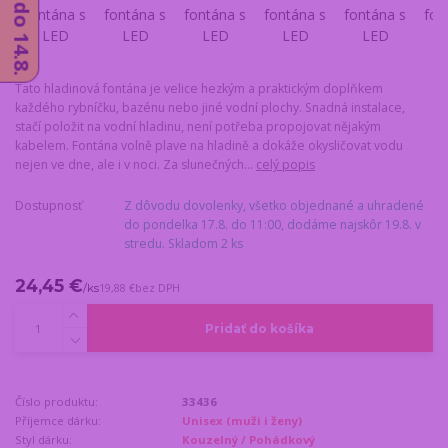
Tato hladinová fontána je velice hezkým a praktickým doplňkem
každého rybníčku, bazénu nebo jiné vodní plochy. Snadná instalace,
stačí položit na vodní hladinu, není potřeba propojovat nějakým
kabelem. Fontána volně plave na hladině a dokáže okysličovat vodu
nejen ve dne, ale i v noci. Za slunečných...
celý popis
Dostupnosť
Z dôvodu dovolenky, všetko objednané a uhradené
do pondelka 17.8. do 11:00, dodáme najskôr 19.8. v
stredu. Skladom 2 ks
24,45 €
/
ks
19,88 €
bez DPH
Pridať do košíka
Číslo produktu:
33436
Příjemce dárku:
Unisex (muži i ženy)
Styl dárku:
Kouzelný / Pohádkový