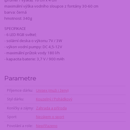
maximální výška vodního sloupce z fontány 30-60 cm
barva: černá
hmotnost: 340g
SPECIFIKACE
- 6 LED RGB světel;
- solární deska o výkonu 7V / 3W
- výkon vodní pumpy: DC 4,5-12V
- maximální průtok vody 180 l/h
- kapacita baterie: 3,7 V / 900 mAh
Parametre
Příjemce dárku
Unisex (muži i ženy)
Styl dárku
Kouzelný / Pohádkový
Koníčky a zájmy
Zahrada a příroda
Sport
Nezájem o sport
Povolání a role
Nepřířazeno