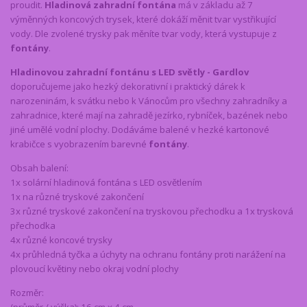
proudit.
Hladinová zahradní fontána
má v základu až 7
výměnných koncových trysek, které dokáží měnit tvar vystřikující
vody. Dle zvolené trysky pak měníte tvar vody, která vystupuje z
fontány
.
Hladinovou zahradní fontánu s LED světly - Gardlov
doporučujeme jako hezký dekorativní i praktický dárek k
narozeninám, k svátku nebo k Vánocům pro všechny zahradníky a
zahradnice, které mají na zahradě jezírko, rybníček, bazének nebo
jiné umělé vodní plochy. Dodáváme balené v hezké kartonové
krabičce s vyobrazením barevné
fontány
.
Obsah balení:
1x solární hladinová fontána s LED osvětlením
1x na různé tryskové zakončení
3x různé tryskové zakončení na tryskovou přechodku a 1x trysková
přechodka
4x různé koncové trysky
4x průhledná tyčka a úchyty na ochranu fontány proti narážení na
plovoucí květiny nebo okraj vodní plochy
Rozměr:
(průměr / výška): 16 cm x 4 cm