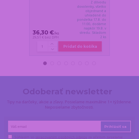
Z dôvodu
dovolenky, všetko
objednané a
uhradené do
pondelka 17.8. do
11:00, dodáme
najskôr 19.8. v
36,30 €
28,55 €
stredu. Skladom
/
ks
/
ks
2 ks
29,51 €
bez DPH
23,21 €
bez DP
Pridať do košíka
Odoberať newsletter
Tipy na darčeky, akcie a zľavy. Posielame maximálne 1× týždenne.
Neposielame zbytočnosti.
Prihlásiť sa
Súhlasím so
spracovaním osobných údajov
za účelom zasielania