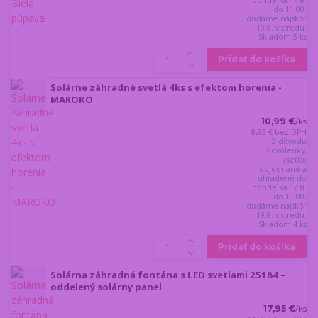
do 11:00,
dodáme najskôr
19.8. v stredu.
Skladom 5 ks
Pridať do košíka
Solárne záhradné svetlá 4ks s efektom horenia -
MAROKO
10,99 €
/
ks
8,93 €
bez DPH
Z dôvodu
dovolenky,
všetko
objednané a
uhradené do
pondelka 17.8.
do 11:00,
dodáme najskôr
19.8. v stredu.
Skladom 4 ks
Pridať do košíka
Solárna záhradná fontána s LED svetlami 25184 –
oddelený solárny panel
17,95 €
/
ks