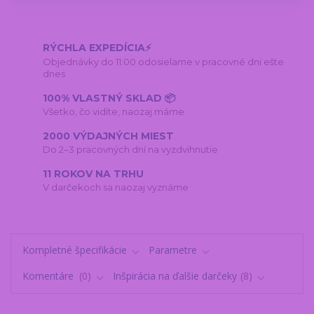
RÝCHLA EXPEDÍCIA⚡
Objednávky do 11:00 odosielame v pracovné dni ešte
dnes
100% VLASTNÝ SKLAD 📦
Všetko, čo vidíte, naozaj máme
2000 VÝDAJNÝCH MIEST
Do 2–3 pracovných dní na vyzdvihnutie
11 ROKOV NA TRHU
V darčekoch sa naozaj vyznáme
Kompletné špecifikácie
Parametre
Komentáre
0
Inšpirácia na ďalšie darčeky
8