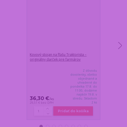
Kovový stojan na fľašu Traktorista –
Meteostanica
originálny darček pre farmárov
a vonkajším s
Z dôvodu
dovolenky, všetko
objednané a
uhradené do
pondelka 17.8. do
11:00, dodáme
najskôr 19.8. v
36,30 €
28,55 €
stredu. Skladom
/
ks
/
ks
2 ks
29,51 €
bez DPH
23,21 €
bez DP
Pridať do košíka