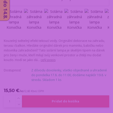
Kouzelný světelný efekt tekoucí vody. Originální dekorace na zahradu,
terasu i balkon. Hledáte originální dárek pro maminku, babičku nebo
milovníka zahradničení? Tato solární lampa je skvělým tipem na dárek
pro ženy i muže, kteří milují svůj venkovní prostor a chtějí mu dodat
kouzlo. Hodí se jako dá...
celý popis
Dostupnosť
Z dôvodu dovolenky, všetko objednané a uhradené
do pondelka 17.8. do 11:00, dodáme najskôr 19.8. v
stredu. Skladom 1 ks
15,50 €
/
ks
12,60 €
bez DPH
Pridať do košíka