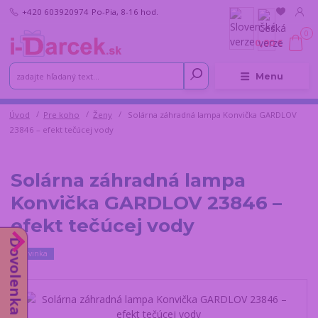
+420 603920974
Po-Pia, 8-16 hod.
0
0,00 €
Menu
Úvod
Pre koho
Ženy
Solárna záhradná lampa Konvička GARDLOV
23846 – efekt tečúcej vody
Solárna záhradná lampa
Konvička GARDLOV 23846 –
efekt tečúcej vody
Dovolenka do 14.8.
Novinka