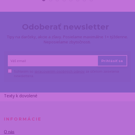
Odoberať newsletter
Tipy na darčeky, akcie a zľavy. Posielame maximálne 1× týždenne.
Neposielame zbytočnosti.
Prihlásiť sa
Súhlasím so
spracovaním osobných údajov
za účelom zasielania
newslettera.
Texty k dovolené
INFORMÁCIE
O nás