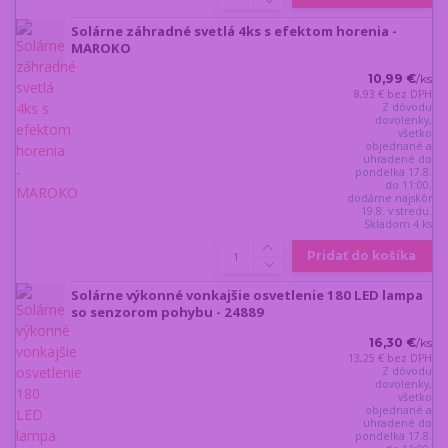
Solárne záhradné svetlá 4ks s efektom horenia -
MAROKO
10,99 €
/
ks
8,93 €
bez DPH
Z dôvodu
dovolenky,
všetko
objednané a
uhradené do
pondelka 17.8.
do 11:00,
dodáme najskôr
19.8. v stredu.
Skladom 4 ks
Pridať do košíka
Solárne výkonné vonkajšie osvetlenie 180 LED lampa
so senzorom pohybu - 24889
16,30 €
/
ks
13,25 €
bez DPH
Z dôvodu
dovolenky,
všetko
objednané a
uhradené do
pondelka 17.8.