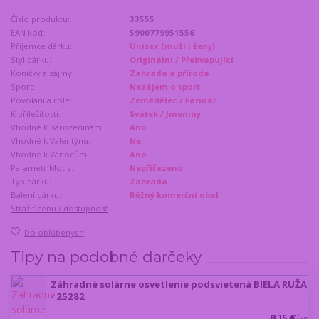
Číslo produktu:
33555
EAN kód:
5900779951556
Příjemce dárku:
Unisex (muži i ženy)
Styl dárku:
Originální / Překvapující
Koníčky a zájmy:
Zahrada a příroda
Sport:
Nezájem o sport
Povolání a role:
Zemědělec / Farmář
K příležitosti:
Svátek / Jmeniny
Vhodné k narozeninám:
Ano
Vhodné k Valentýnu:
Ne
Vhodné k Vánocům:
Ano
Parametr Motiv:
Nepřiřazeno
Typ dárku:
Zahrada
Balení dárku:
Běžný komerční obal
Strážiť cenu / dostupnosť
Do obľúbených
Tipy na podobné darčeky
Záhradné solárne osvetlenie podsvietená BIELA RUŽA
- 25282
8,15 €
/
ks