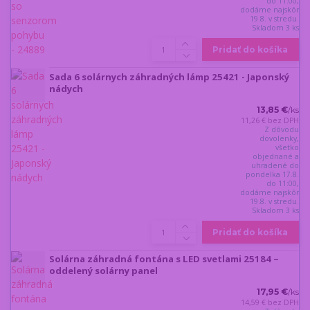
do 11:00,
dodáme najskôr
19.8. v stredu.
Skladom 3 ks
Pridať do košíka
Sada 6 solárnych záhradných lámp 25421 - Japonský
nádych
13,85 €
/
ks
11,26 €
bez DPH
Z dôvodu
dovolenky,
všetko
objednané a
uhradené do
pondelka 17.8.
do 11:00,
dodáme najskôr
19.8. v stredu.
Skladom 3 ks
Pridať do košíka
Solárna záhradná fontána s LED svetlami 25184 –
oddelený solárny panel
17,95 €
/
ks
14,59 €
bez DPH