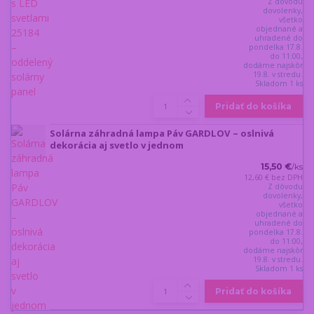
Z dôvodu
dovolenky,
všetko
objednané a
uhradené do
pondelka 17.8.
do 11:00,
dodáme najskôr
19.8. v stredu.
Skladom 1 ks
Pridať do košíka
Solárna záhradná lampa Páv GARDLOV – oslnivá
dekorácia aj svetlo v jednom
15,50 €
/
ks
12,60 €
bez DPH
Z dôvodu
dovolenky,
všetko
objednané a
uhradené do
pondelka 17.8.
do 11:00,
dodáme najskôr
19.8. v stredu.
Skladom 1 ks
Pridať do košíka