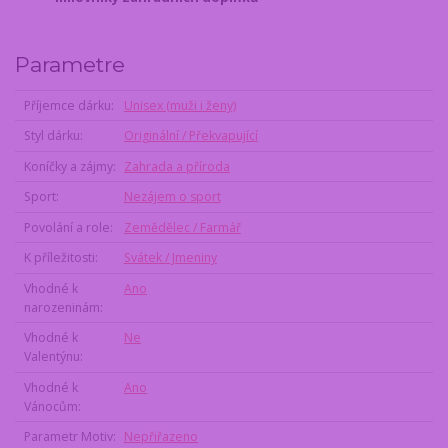
Parametre
Příjemce dárku
Unisex (muži i ženy)
Styl dárku
Originální / Překvapující
Koníčky a zájmy
Zahrada a příroda
Sport
Nezájem o sport
Povolání a role
Zemědělec / Farmář
K příležitosti
Svátek / Jmeniny
Vhodné k
Ano
narozeninám
Vhodné k
Ne
Valentýnu
Vhodné k
Ano
Vánocům
Parametr Motiv
Nepřiřazeno