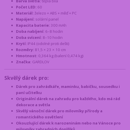
Barva světla:
teplá bílá
Počet LED:
60
Materiál:
železo + ABS + měď + PC
Napájení:
solární panel
Kapacita baterie:
300 mAh
Doba nabíjení:
6–8 hodin
Doba svícení:
8–10 hodin
Krytí:
IP44 (odolné proti dešti)
Rozměry:
81,5 × 23 × 10 cm
Hmotnost:
0,364 kg (balení 0,474 kg)
Značka:
GARDLOV
Skvělý dárek pro:
Dárek pro zahrádkáře, maminku, babičku, sousedku i
paní učitelku
Originální dárek na zahradu pro každého, kdo má rád
dekorace a světla
Skvělý vánoční dárek pro milovníky přírody a
romantického osvětlení
Okouzlující dárek k narozeninám nebo na Vánoce pro
milovníky zahradních doplňků