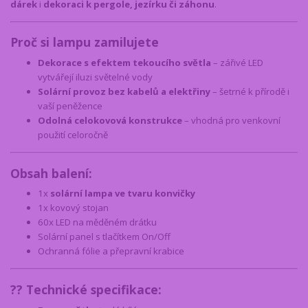
dárek
i
dekoraci k pergole, jezírku či záhonu
.
Proč si lampu zamilujete
Dekorace s efektem tekoucího světla
– zářivé LED
vytvářejí iluzi světelné vody
Solární provoz bez kabelů a elektřiny
– šetrné k přírodě i
vaší peněžence
Odolná celokovová konstrukce
– vhodná pro venkovní
použití celoročně
Obsah balení:
1x
solární lampa ve tvaru konvičky
1x kovový stojan
60x LED na měděném drátku
Solární panel s tlačítkem On/Off
Ochranná fólie a přepravní krabice
?? Technické specifikace: