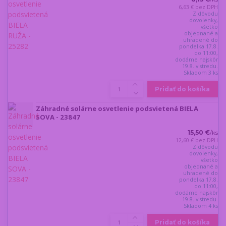
6,63 €
bez DPH
Z dôvodu
dovolenky,
všetko
objednané a
uhradené do
pondelka 17.8.
do 11:00,
dodáme najskôr
19.8. v stredu.
Skladom 3 ks
Pridať do košíka
Záhradné solárne osvetlenie podsvietená BIELA
SOVA - 23847
15,50 €
/
ks
12,60 €
bez DPH
Z dôvodu
dovolenky,
všetko
objednané a
uhradené do
pondelka 17.8.
do 11:00,
dodáme najskôr
19.8. v stredu.
Skladom 4 ks
Pridať do košíka