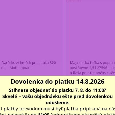
Darčekový hrnček pre ajťáka 320
Magnetická taška s popru
ml – Motherboard
posilňovne 4,5 l 27596 – te
a fľaša po ruke počas cviče
Dovolenka do piatku 14.8.2026
6,90 €
14,25 €
/
ks
/
ks
Skladom 1 ks
Skla
5,61 €
bez DPH
11,59 €
bez DPH
Stihnete objednať do piatku 7. 8. do 11:00?
Pridať do košíka
Pridať do koš
Skvelé – vašu objednávku ešte pred dovolenkou
odošleme.
U platby prevodom musí byť platba pripísaná na ná
Novinka
čet najneskôr do
11:00
(odporúčame okamžitú plat