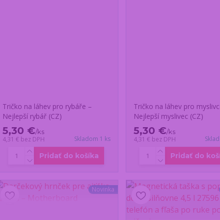
Tričko na láhev pro rybáře –
Tričko na láhev pro myslivc
Nejlepší rybář (CZ)
Nejlepší myslivec (CZ)
5,30 €
5,30 €
/
ks
/
ks
Skladom 1 ks
Skla
4,31 €
bez DPH
4,31 €
bez DPH
Pridať do košíka
Pridať do koš
Novinka