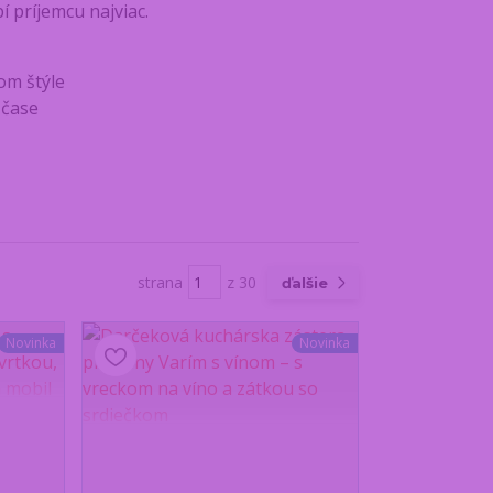
í príjemcu najviac.
om štýle
 čase
strana
z 30
ďalšie
Novinka
Novinka