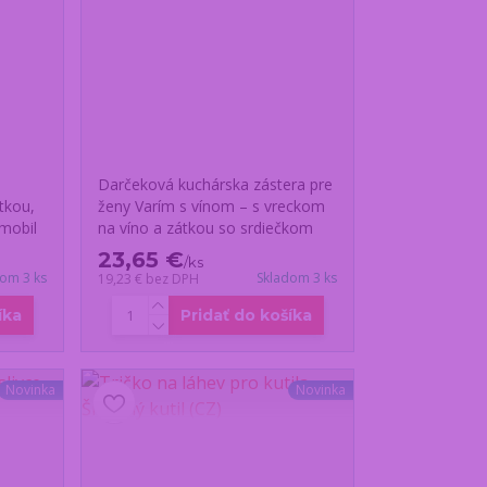
Darčeková kuchárska zástera pre
tkou,
ženy Varím s vínom – s vreckom
mobil
na víno a zátkou so srdiečkom
23,65 €
/
ks
dom 3 ks
Skladom 3 ks
19,23 €
bez DPH
íka
Pridať do košíka
Novinka
Novinka