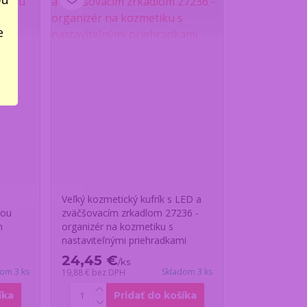
e
Veľký kozmetický kufrík s LED a
kou
zväčšovacím zrkadlom 27236 -
m
organizér na kozmetiku s
nastaviteľnými priehradkami
24,45 €
/
ks
dom 3 ks
Skladom 3 ks
19,88 €
bez DPH
íka
Pridať do košíka