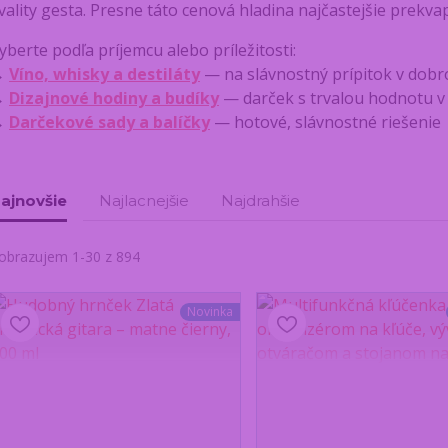
vality gesta. Presne táto cenová hladina najčastejšie prekvap
yberte podľa príjemcu alebo príležitosti:
→
Víno, whisky a destiláty
— na slávnostný prípitok v dobr
→
Dizajnové hodiny a budíky
— darček s trvalou hodnotu v
→
Darčekové sady a balíčky
— hotové, slávnostné riešenie
ajnovšie
Najlacnejšie
Najdrahšie
obrazujem 1-30 z 894
Novinka