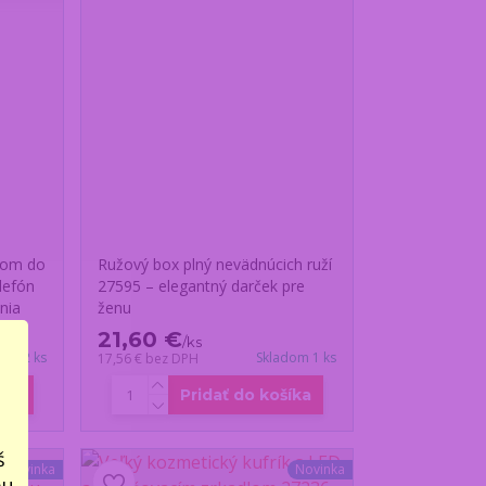
hom do
Ružový box plný nevädnúcich ruží
lefón
27595 – elegantný darček pre
nia
ženu
21,60 €
/
ks
dom 2 ks
Skladom 1 ks
17,56 €
bez DPH
íka
Pridať do košíka
š
Novinka
Novinka
bu