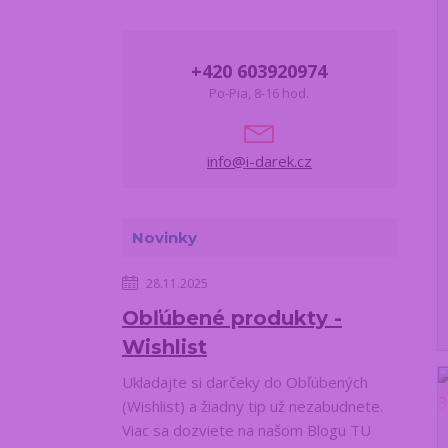
+420 603920974
Po-Pia, 8-16 hod.
info@i-darek.cz
Novinky
28.11.2025
Obľúbené produkty -
Wishlist
Ukladajte si darčeky do Obľúbených
(Wishlist) a žiadny tip už nezabudnete.
Viac sa dozviete na našom Blogu TU