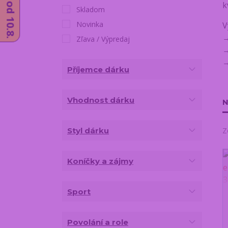
k
Skladom
Novinka
V
Zľava / Výpredaj
Příjemce dárku
Vhodnost dárku
N
Styl dárku
Z
Koníčky a zájmy
Sport
Povolání a role