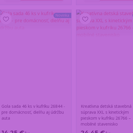
Novinka
Gola sada 46 ks v kufríku 26844 -
Kreatívna detská stavebná
pre domácnosť, dielňu aj údržbu
súprava XXL s kinetickým
auta
pieskom v kufríku 26766 –
mobilné stavenisko
14,25 €
24,45 €