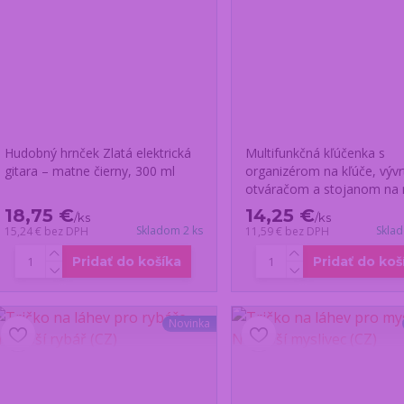
Hudobný hrnček Zlatá elektrická
Multifunkčná kľúčenka s
gitara – matne čierny, 300 ml
organizérom na kľúče, vývr
otváračom a stojanom na 
18,75 €
14,25 €
/
ks
/
ks
Skladom 2 ks
Skla
15,24 €
bez DPH
11,59 €
bez DPH
Pridať do košíka
Pridať do koš
Novinka