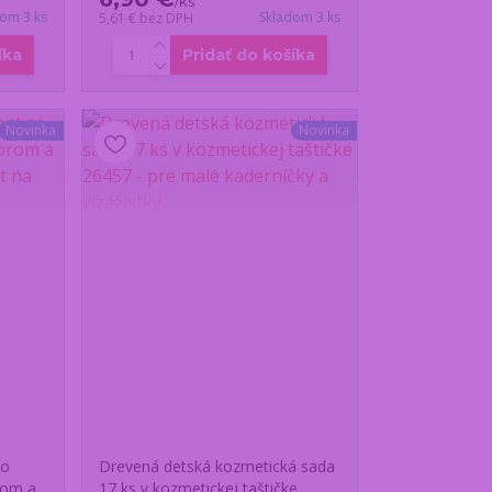
/
ks
dom 3 ks
Skladom 3 ks
5,61 €
bez DPH
íka
Pridať do košíka
Novinka
Novinka
so
Drevená detská kozmetická sada
rom a
17 ks v kozmetickej taštičke