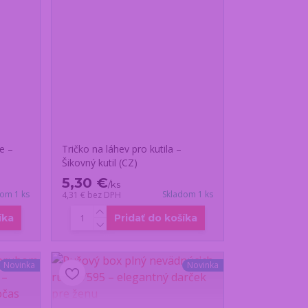
e –
Tričko na láhev pro kutila –
Šikovný kutil (CZ)
5,30 €
/
ks
dom 1 ks
Skladom 1 ks
4,31 €
bez DPH
íka
Pridať do košíka
Novinka
Novinka