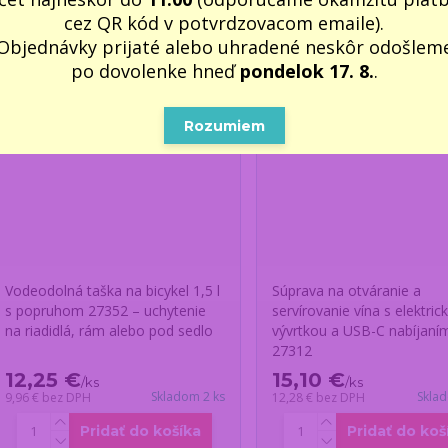
cez QR kód v potvrdzovacom emaile).
Objednávky prijaté alebo uhradené neskôr odošlem
po dovolenke hneď
pondelok 17. 8.
.
Rozumiem
Vodeodolná taška na bicykel 1,5 l
Súprava na otváranie a
s popruhom 27352 – uchytenie
servírovanie vína s elektric
na riadidlá, rám alebo pod sedlo
vývrtkou a USB-C nabíjaní
27312
12,25 €
15,10 €
/
ks
/
ks
Skladom 2 ks
Skla
9,96 €
bez DPH
12,28 €
bez DPH
Pridať do košíka
Pridať do koš