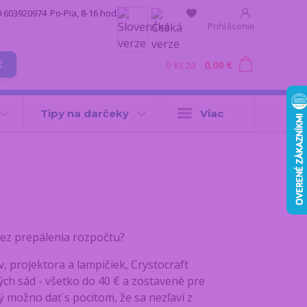
0 603920974
Po-Pia, 8-16 hod.
Prihlásenie
0
ks
za
0,00 €
ť
Tipy na darčeky
Viac
bez prepálenia rozpočtu?
 projektora a lampičiek, Crystocraft
ých sád - všetko do 40 € a zostavené pre
rý možno dať s pocitom, že sa nezľaví z