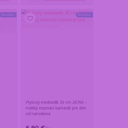
Novinka
Novinka
Plyšový medvedík 30 cm 26760 –
mäkký maznáci kamarát pre deti
od narodenia
6,90 €