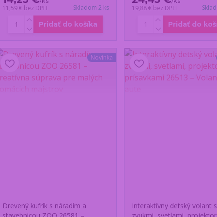
/
ks
/
ks
Skladom 2 ks
Skla
11,59 €
bez DPH
19,88 €
bez DPH
Pridať do košíka
Pridať do koš
Novinka
Drevený kufrík s náradím a
Interaktívny detský volant 
stavebnicou ZOO 26581 –
zvukmi, svetlami, projekto