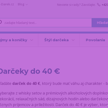
i-Darek.cz
Blog
Neviete si rady? Zavolajte.
+42
Hľada
jmy a koníčky
Štýl darčeka
Povolania
Darčeky do 40 €
ľadáte
darček do 40 €
, ktorý bude mať váhu aj charakter - 
yberajte z whisky setov a prémiových alkoholových doplnkov,
ekorácií, relaxačných sád, dizajnových hodín alebo darčekov
ôznych príjemcov a príležitosti. Darček do 40 € je výber, kto