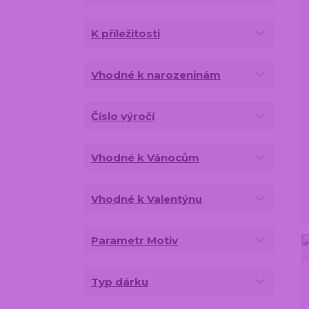
K příležitosti
Vhodné k narozeninám
Číslo výročí
Vhodné k Vánocům
Vhodné k Valentýnu
Parametr Motiv
Typ dárku