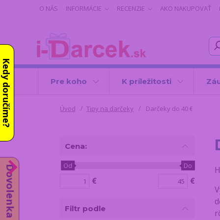
O NÁS
INFORMÁCIE
RECENZIE
AKO NAKUPOVAŤ
Kedy doručíme?
Pre koho
K príležitosti
Záu
Úvod
Tipy na darčeky
Darčeky do 40 €
Cena:
Od
Do
Dovolenka od 10.8.
H
€
€
V
d
Filtr podle
r