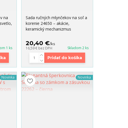
ov na
Sada ručných mlynčekov na soľ a
svetlo,
korenie 24650 – akácie,
keramický mechanizmus
20,40 €
/
ks
dom 1 ks
Skladom 2 ks
16,59 €
bez DPH
íka
Pridať do košíka
Novinka
Novinka