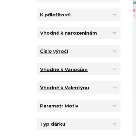
K příležitosti
Vhodné k narozeninám
Číslo výročí
Vhodné k Vánocům
Vhodné k Valentýnu
Parametr Motiv
Typ dárku