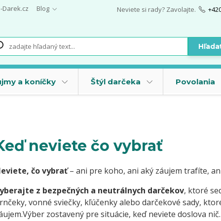
i-Darek.cz
Blog
Neviete si rady? Zavolajte.
+42
Hľada
jmy a koníčky
Štýl darčeka
Povolania
Keď neviete čo vybrať
eviete, čo vybrať
– ani pre koho, ani aký záujem trafíte, a
yberajte z bezpečných a neutrálnych darčekov
, ktoré se
rnčeky, vonné sviečky, kľúčenky alebo darčekové sady, ktor
áujem.Výber zostavený pre situácie, keď neviete doslova ni