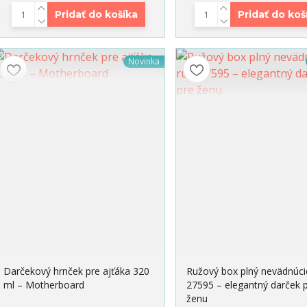
Pridať do košíka
Pridať do koš
Novinka
Darčekový hrnček pre ajťáka 320
Ružový box plný nevädnúcic
ml – Motherboard
27595 – elegantný darček 
ženu