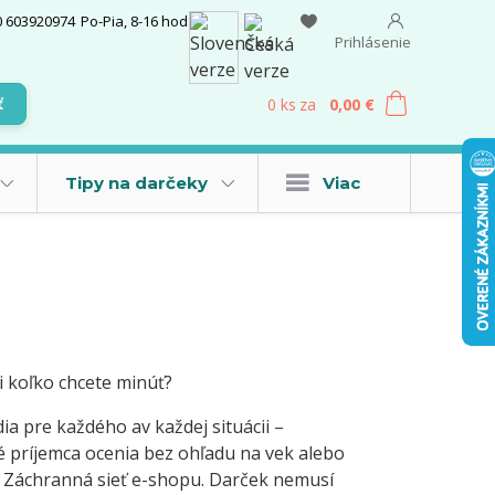
0 603920974
Po-Pia, 8-16 hod.
Prihlásenie
0
ks
za
0,00 €
ť
Tipy na darčeky
Viac
ni koľko chcete minúť?
dia pre každého av každej situácii –
é príjemca ocenia bez ohľadu na vek alebo
č. Záchranná sieť e-shopu. Darček nemusí