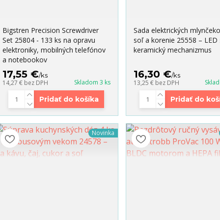
Bigstren Precision Screwdriver
Sada elektrických mlynček
Set 25804 - 133 ks na opravu
soľ a korenie 25558 – LED 
elektroniky, mobilných telefónov
keramický mechanizmus
a notebookov
17,55 €
16,30 €
/
ks
/
ks
Skladom 3 ks
Skla
14,27 €
bez DPH
13,25 €
bez DPH
Pridať do košíka
Pridať do koš
Novinka