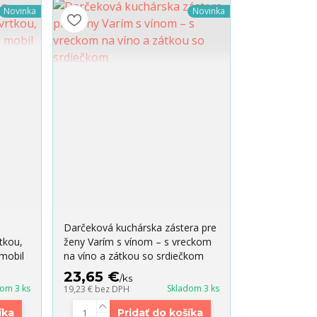
Novinka
Novinka
Darčeková kuchárska zástera pre
tkou,
ženy Varím s vínom – s vreckom
mobil
na víno a zátkou so srdiečkom
23,65 €
/
ks
dom 3 ks
Skladom 3 ks
19,23 €
bez DPH
íka
Pridať do košíka