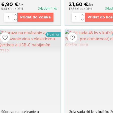
6,90 €
21,60 €
/
ks
/
ks
Skladom 1 ks
Skla
5,61 €
bez DPH
17,56 €
bez DPH
Pridať do košíka
Pridať do koš
Novinka
Súprava na otváranie a
Gola sada 46 ks v kufríku 2