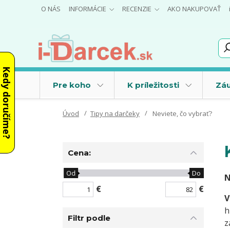
O NÁS
INFORMÁCIE
RECENZIE
AKO NAKUPOVAŤ
Kedy doručíme?
Pre koho
K príležitosti
Záu
Úvod
Tipy na darčeky
Neviete, čo vybrať?
Cena:
Od
Do
N
€
€
V
h
Filtr podle
z