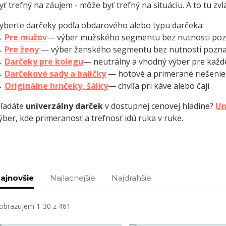
yť trefný na záujem - môže byť trefný na situáciu. A to tu zvl
yberte darčeky podľa obdarového alebo typu darčeka:
→
Pre mužov
— výber mužského segmentu bez nutnosti poz
→
Pre ženy
— výber ženského segmentu bez nutnosti pozna
→
Darčeky pre kolegu
— neutrálny a vhodný výber pre každ
→
Darčekové sady a balíčky
— hotové a primerané riešenie 
→
Originálne hrnčeky, šálky
— chvíľa pri káve alebo čaji
ľadáte
univerzálny darček
v dostupnej cenovej hladine?
Un
ýber, kde primeranosť a trefnosť idú ruka v ruke.
ajnovšie
Najlacnejšie
Najdrahšie
obrazujem 1-30 z 461