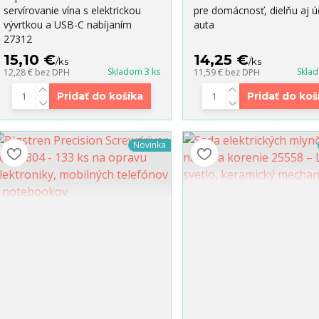
servírovanie vína s elektrickou
pre domácnosť, dielňu aj ú
vývrtkou a USB-C nabíjaním
auta
27312
15,10 €
14,25 €
/
ks
/
ks
Skladom 3 ks
Skla
12,28 €
bez DPH
11,59 €
bez DPH
Pridať do košíka
Pridať do koš
Novinka