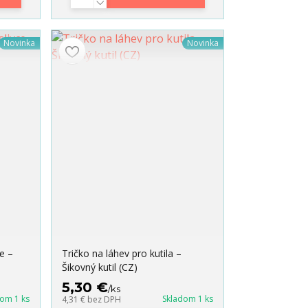
Novinka
Novinka
e –
Tričko na láhev pro kutila –
Šikovný kutil (CZ)
5,30 €
/
ks
dom 1 ks
Skladom 1 ks
4,31 €
bez DPH