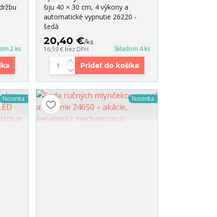
držbu
šiju 40 × 30 cm, 4 výkony a
automatické vypnutie 26220 -
šedá
20,40 €
/
ks
dom 2 ks
Skladom 4 ks
16,59 €
bez DPH
íka
Pridať do košíka
Novinka
Novinka