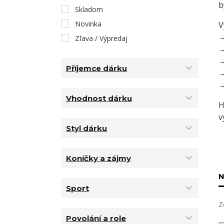
b
Skladom
Novinka
V
Zľava / Výpredaj
Příjemce dárku
Vhodnost dárku
H
v
Styl dárku
Koníčky a zájmy
N
Sport
Z
Povolání a role