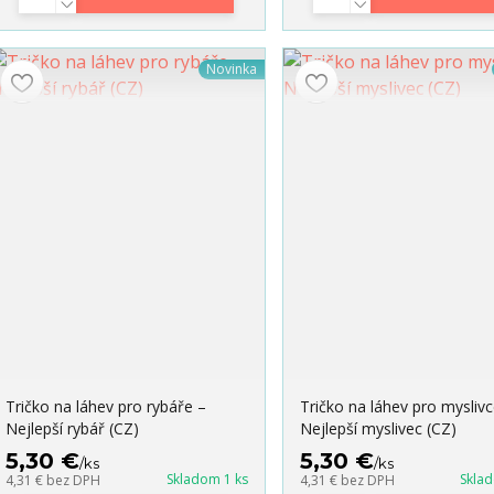
Novinka
Tričko na láhev pro rybáře –
Tričko na láhev pro myslivc
Nejlepší rybář (CZ)
Nejlepší myslivec (CZ)
5,30 €
5,30 €
/
ks
/
ks
Skladom 1 ks
Skla
4,31 €
bez DPH
4,31 €
bez DPH