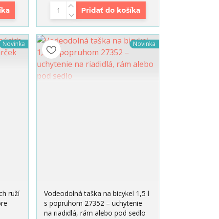
íka
Pridať do košíka
Novinka
Novinka
h ruží
Vodeodolná taška na bicykel 1,5 l
pre
s popruhom 27352 – uchytenie
na riadidlá, rám alebo pod sedlo