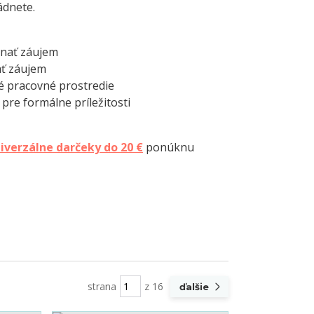
ádnete.
nať záujem
ť záujem
é pracovné prostredie
pre formálne príležitosti
iverzálne darčeky do 20 €
ponúknu
strana
z 16
ďalšie