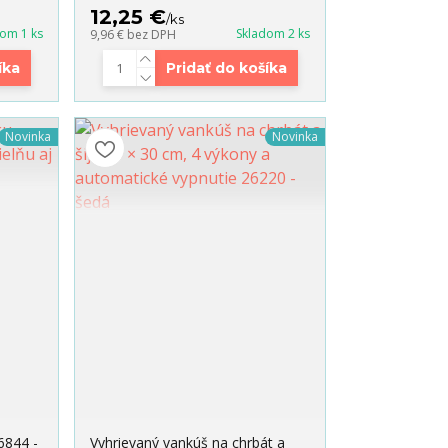
12,25 €
/
ks
dom 1 ks
Skladom 2 ks
9,96 €
bez DPH
íka
Pridať do košíka
Novinka
Novinka
6844 -
Vyhrievaný vankúš na chrbát a