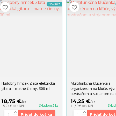
Novinka
Hudobný hrnček Zlatá elektrická
Multifunkčná kľúčenka s
gitara – matne čierny, 300 ml
organizérom na kľúče, vývr
otváračom a stojanom na 
18,75 €
14,25 €
/
ks
/
ks
Skladom 2 ks
Skla
15,24 €
bez DPH
11,59 €
bez DPH
Pridať do košíka
Pridať do koš