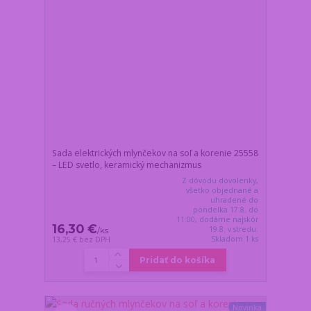
Sada elektrických mlynčekov na soľ a korenie 25558
– LED svetlo, keramický mechanizmus
Z dôvodu dovolenky,
všetko objednané a
uhradené do
pondelka 17.8. do
11:00, dodáme najskôr
16,30 €
19.8. v stredu.
/
ks
Skladom 1 ks
13,25 €
bez DPH
Pridať do košíka
Novinka