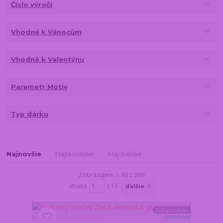
Číslo výročí
Vhodné k Vánocům
Vhodné k Valentýnu
Parametr Motiv
Typ dárku
Najnovšie
Najlacnejšie
Najdrahšie
Zobrazujem 1-30 z 369
strana
z 13
ďalšie
TOP produkt
Novinka