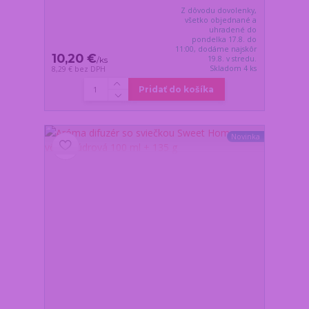
Z dôvodu dovolenky,
všetko objednané a
uhradené do
pondelka 17.8. do
11:00, dodáme najskôr
10,20 €
19.8. v stredu.
/
ks
Skladom 4 ks
8,29 €
bez DPH
Pridať do košíka
Novinka