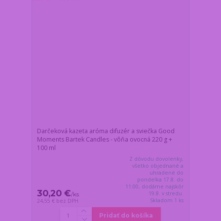
Darčeková kazeta aróma difuzér a sviečka Good
Moments Bartek Candles - vôňa ovocná 220 g +
100 ml
Z dôvodu dovolenky,
všetko objednané a
uhradené do
pondelka 17.8. do
11:00, dodáme najskôr
30,20 €
19.8. v stredu.
/
ks
Skladom 1 ks
24,55 €
bez DPH
Pridať do košíka