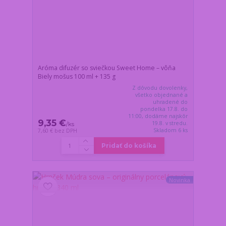
Aróma difuzér so sviečkou Sweet Home – vôňa
Biely mošus 100 ml + 135 g
Z dôvodu dovolenky,
všetko objednané a
uhradené do
pondelka 17.8. do
11:00, dodáme najskôr
9,35 €
19.8. v stredu.
/
ks
Skladom 6 ks
7,60 €
bez DPH
Pridať do košíka
Novinka