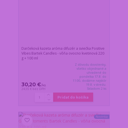
Darčeková kazeta aróma difuzér a sviečka Positive
Vibes Bartek Candles - vôňa ovocno kvetinová 220
g + 100 ml
Z dôvodu dovolenky,
všetko objednané a
uhradené do
pondelka 17.8. do
11:00, dodáme najskôr
30,20 €
19.8. v stredu.
/
ks
Skladom 2 ks
24,55 €
bez DPH
Pridať do košíka
Novinka