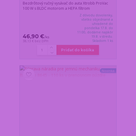
Bezdrôtový ručný vysávač do auta Xtrobb ProVac
100 W s BLDC motorom a HEPA filtrom
Z dôvodu dovolenky,
všetko objednané a
uhradené do
pondelka 17.8. do
11:00, dodáme najskôr
46,90 €
19.8. v stredu.
/
ks
Skladom 1 ks
38,13 €
bez DPH
Pridať do košíka
Novinka