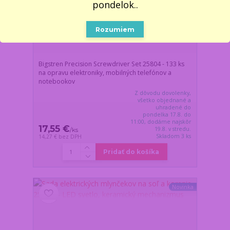
pondelok..
Rozumiem
Bigstren Precision Screwdriver Set 25804 - 133 ks
na opravu elektroniky, mobilných telefónov a
notebookov
Z dôvodu dovolenky,
všetko objednané a
uhradené do
pondelka 17.8. do
11:00, dodáme najskôr
17,55 €
19.8. v stredu.
/
ks
Skladom 3 ks
14,27 €
bez DPH
Pridať do košíka
Novinka