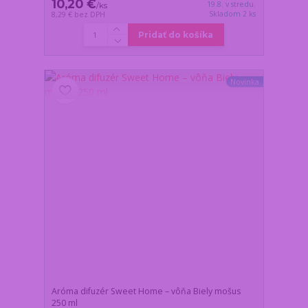
10,20 €
19.8. v stredu.
/
ks
Skladom 2 ks
8,29 €
bez DPH
Pridať do košíka
Novinka
Aróma difuzér Sweet Home – vôňa Biely mošus
250 ml