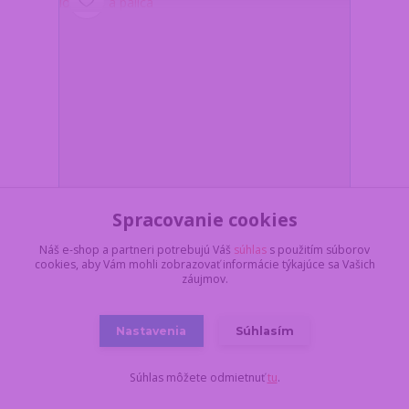
Spracovanie cookies
Náš e-shop a partneri potrebujú Váš
súhlas
s použitím súborov
cookies, aby Vám mohli zobrazovať informácie týkajúce sa Vašich
Prívesok na kľúče pre Golfistov – Golfová loptička a
záujmov.
palica
Z dôvodu dovolenky,
všetko objednané a
uhradené do
Nastavenia
Súhlasím
pondelka 17.8. do
11:00, dodáme najskôr
4,90 €
19.8. v stredu.
/
ks
Súhlas môžete odmietnuť
tu
.
Skladom 5 ks
3,98 €
bez DPH
Pridať do košíka