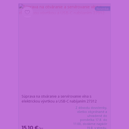
Novinka
Súprava na otváranie a servírovanie vína s
elektrickou vývrtkou a USB-C nabíjaním 27312
Z dôvodu dovolenky,
všetko objednané a
uhradené do
pondelka 17.8. do
11:00, dodáme najskôr
15,10 €
19.8. v stredu.
/
ks