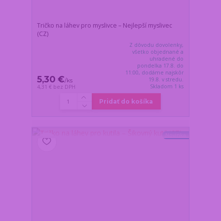
Tričko na láhev pro myslivce – Nejlepší myslivec
(CZ)
Z dôvodu dovolenky,
všetko objednané a
uhradené do
pondelka 17.8. do
11:00, dodáme najskôr
5,30 €
19.8. v stredu.
/
ks
Skladom 1 ks
4,31 €
bez DPH
Pridať do košíka
Novinka