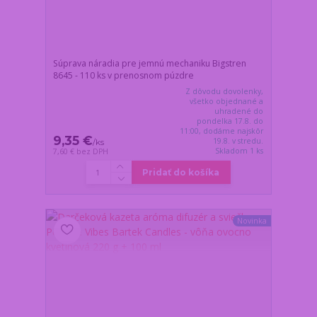
Súprava náradia pre jemnú mechaniku Bigstren
8645 - 110 ks v prenosnom púzdre
Z dôvodu dovolenky,
všetko objednané a
uhradené do
pondelka 17.8. do
11:00, dodáme najskôr
9,35 €
19.8. v stredu.
/
ks
Skladom 1 ks
7,60 €
bez DPH
Pridať do košíka
Novinka