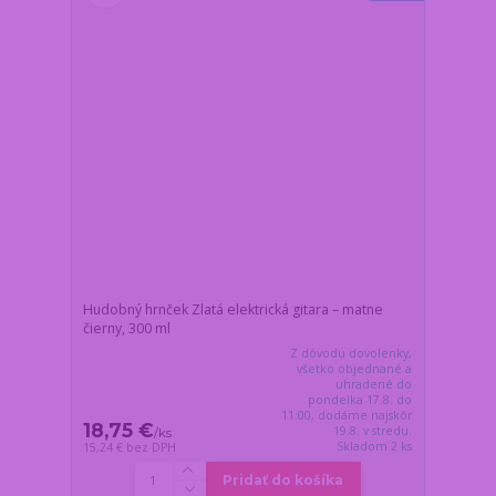
Hudobný hrnček Zlatá elektrická gitara – matne
čierny, 300 ml
Z dôvodu dovolenky,
všetko objednané a
uhradené do
pondelka 17.8. do
11:00, dodáme najskôr
18,75 €
19.8. v stredu.
/
ks
Skladom 2 ks
15,24 €
bez DPH
Pridať do košíka