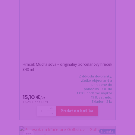
Hrnček Múdra sova – originálny porcelánový hrnček
340 ml
Z dôvodu dovolenky,
všetko objednané a
uhradené do
pondelka 17.8. do
11:00, dodáme najskôr
15,10 €
19.8. v stredu.
/
ks
Skladom 2 ks
12,28 €
bez DPH
Pridať do košíka
Novinka