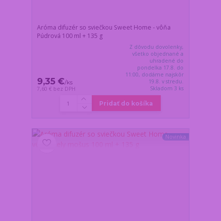
Aróma difuzér so sviečkou Sweet Home - vôňa
Púdrová 100 ml + 135 g
Z dôvodu dovolenky,
všetko objednané a
uhradené do
pondelka 17.8. do
11:00, dodáme najskôr
9,35 €
19.8. v stredu.
/
ks
Skladom 3 ks
7,60 €
bez DPH
Pridať do košíka
Novinka