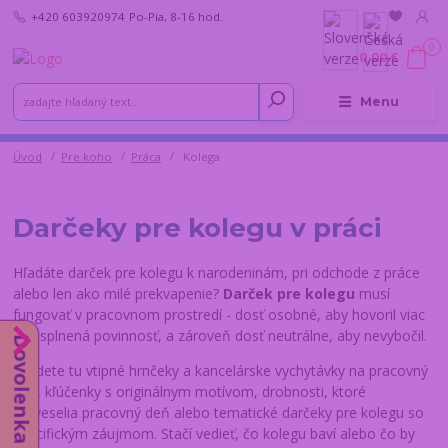
+420 603920974
Po-Pia, 8-16 hod.
0
0,00 €
Menu
Úvod
Pre koho
Práca
Kolega
Darčeky pre kolegu v práci
Hľadáte darček pre kolegu k narodeninám, pri odchode z práce
alebo len ako milé prekvapenie?
Darček pre kolegu
musí
fungovať v pracovnom prostredí - dosť osobné, aby hovoril viac
než splnená povinnosť, a zároveň dosť neutrálne, aby nevybočil.
Dovolenka do 14.8.
Nájdete tu vtipné hrnčeky a kancelárske vychytávky na pracovný
stôl, kľúčenky s originálnym motívom, drobnosti, ktoré
rozveselia pracovný deň alebo tematické darčeky pre kolegu so
špecifickým záujmom. Stačí vedieť, čo kolegu baví alebo čo by