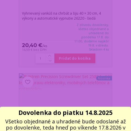
Vyhrievaný vankúš na chrbát a šiju 40 × 30 cm, 4
výkony a automatické vypnutie 26220 - šedá
Z dôvodu dovolenky,
všetko objednané a
uhradené do
pondelka 17.8. do
11:00, dodáme najskôr
20,40 €
19.8. v stredu.
/
ks
Skladom 4 ks
16,59 €
bez DPH
Pridať do košíka
Novinka
Dovolenka do piatku 14.8.2025
Všetko objednané a uhradené bude odoslané až
po dovolenke, teda hneď po víkende 17.8.2026 v