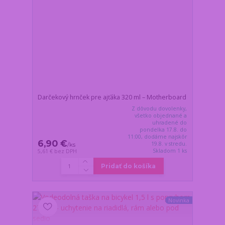
Darčekový hrnček pre ajťáka 320 ml – Motherboard
Z dôvodu dovolenky,
všetko objednané a
uhradené do
pondelka 17.8. do
11:00, dodáme najskôr
6,90 €
19.8. v stredu.
/
ks
Skladom 1 ks
5,61 €
bez DPH
Pridať do košíka
Novinka