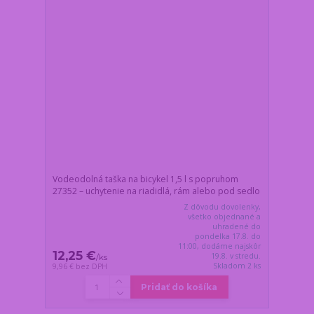
Vodeodolná taška na bicykel 1,5 l s popruhom
27352 – uchytenie na riadidlá, rám alebo pod sedlo
Z dôvodu dovolenky,
všetko objednané a
uhradené do
pondelka 17.8. do
11:00, dodáme najskôr
12,25 €
19.8. v stredu.
/
ks
Skladom 2 ks
9,96 €
bez DPH
Pridať do košíka