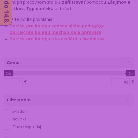
ocenil pri pracovnom stole a
zafiltrovať
pomocou
Záujmov a
koníčkov, Typ darčeka
a ďalších.
Vyberte podľa povolania:
→
Darček pre kolegu vedcov alebo pedagóga
→
Darček pre kolegu mechanika a opravára
→
Darček pre kolegu v kancelárii a úradníkov
Cena:
Od
Do
€
€
Filtr podle
Skladom
Novinka
Zľava / Výpredaj