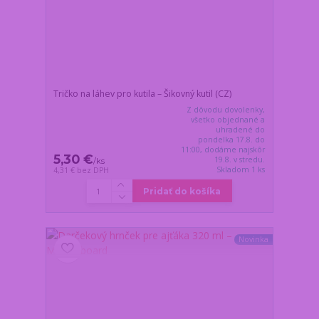
Tričko na láhev pro kutila – Šikovný kutil (CZ)
Z dôvodu dovolenky,
všetko objednané a
uhradené do
pondelka 17.8. do
11:00, dodáme najskôr
5,30 €
19.8. v stredu.
/
ks
Skladom 1 ks
4,31 €
bez DPH
Pridať do košíka
Novinka