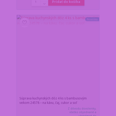
Pridať do košíka
Novinka
Súprava kuchynských dóz 4 ks s bambusovým
vekom 24578 – na kávu, čaj, cukor a soľ
Z dôvodu dovolenky,
všetko objednané a
uhradené do