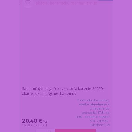
Sada ručných mlynčekov na soľ a korenie 24650 –
akácie, keramický mechanizmus
Z dôvodu dovolenky,
všetko objednané a
uhradené do
pondelka 17.8. do
11:00, dodáme najskôr
20,40 €
19.8. v stredu.
/
ks
Skladom 2 ks
16,59 €
bez DPH