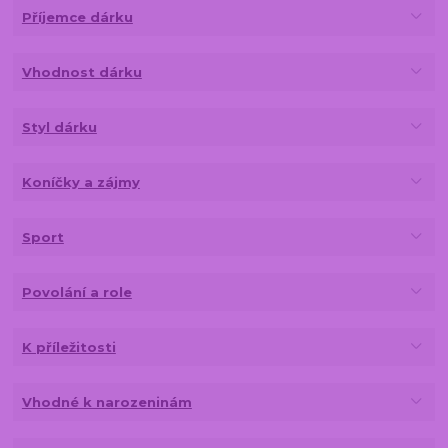
Příjemce dárku
Vhodnost dárku
Styl dárku
Koníčky a zájmy
Sport
Povolání a role
K příležitosti
Vhodné k narozeninám