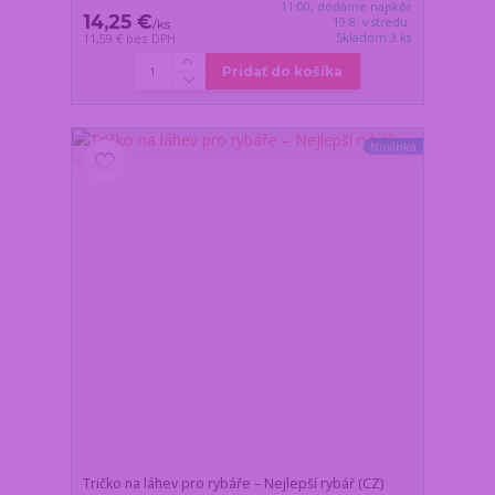
11:00, dodáme najskôr
14,25 €
19.8. v stredu.
/
ks
Skladom 3 ks
11,59 €
bez DPH
Pridať do košíka
Novinka
Tričko na láhev pro rybáře – Nejlepší rybář (CZ)