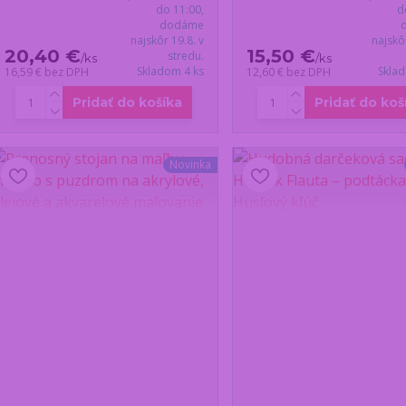
do 11:00,
d
dodáme
najskôr 19.8. v
najskô
20,40 €
15,50 €
stredu.
/
ks
/
ks
Skladom 4 ks
Skla
16,59 €
bez DPH
12,60 €
bez DPH
Pridať do košíka
Pridať do koš
Novinka