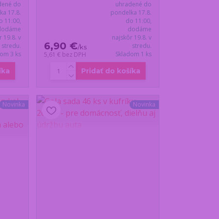
dené do
uhradené do
ka 17.8.
pondelka 17.8.
o 11:00,
do 11:00,
dodáme
dodáme
r 19.8. v
najskôr 19.8. v
6,90 €
stredu.
stredu.
/
ks
dom 3 ks
Skladom 1 ks
5,61 €
bez DPH
íka
Pridať do košíka
Novinka
Novinka