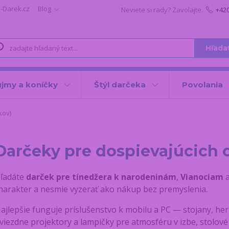
i-Darek.cz
Blog
Neviete si rady? Zavolajte.
+42
Hľada
jmy a koníčky
Štýl darčeka
Povolania
kov)
Darčeky pre dospievajúcich 
ľadáte
darček pre tínedžera k narodeninám
,
Vianociam
a
harakter a nesmie vyzerať ako nákup bez premyslenia.
ajlepšie funguje príslušenstvo k mobilu a PC — stojany, her
viezdne projektory a lampičky pre atmosféru v izbe, stolové