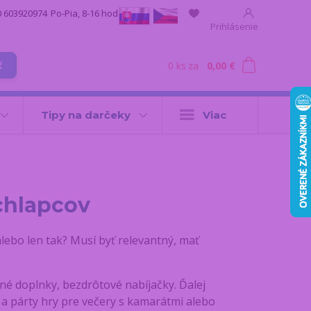
0 603920974
Po-Pia, 8-16 hod.
Prihlásenie
0
ks
za
0,00 €
ť
Tipy na darčeky
Viac
chlapcov
lebo len tak? Musí byť relevantný, mať
né doplnky, bezdrôtové nabíjačky. Ďalej
 a párty hry pre večery s kamarátmi alebo