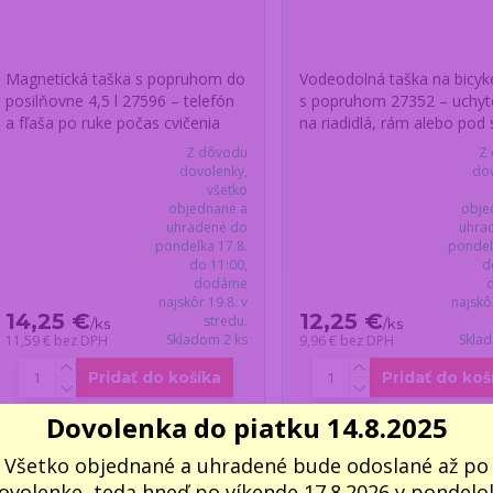
Magnetická taška s popruhom do
Vodeodolná taška na bicykel
posilňovne 4,5 l 27596 – telefón
s popruhom 27352 – uchyt
a fľaša po ruke počas cvičenia
na riadidlá, rám alebo pod 
Z dôvodu
Z
dovolenky,
dov
všetko
objednané a
obje
uhradené do
uhra
pondelka 17.8.
pondel
do 11:00,
d
dodáme
najskôr 19.8. v
najskô
14,25 €
12,25 €
stredu.
/
ks
/
ks
Skladom 2 ks
Skla
11,59 €
bez DPH
9,96 €
bez DPH
Pridať do košíka
Pridať do koš
Dovolenka do piatku 14.8.2025
Novinka
Všetko objednané a uhradené bude odoslané až po
ovolenke, teda hneď po víkende 17.8.2026 v pondelok