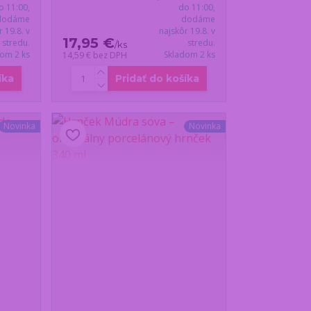
o 11:00,
do 11:00,
dodáme
dodáme
r 19.8. v
najskôr 19.8. v
17,95 €
stredu.
stredu.
/
ks
dom 2 ks
Skladom 2 ks
14,59 €
bez DPH
íka
Pridať do košíka
Novinka
Novinka