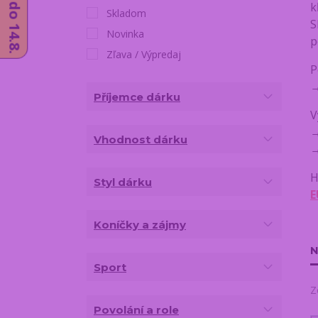
k
Skladom
S
Novinka
p
Zľava / Výpredaj
P
Příjemce dárku
V
Vhodnost dárku
H
Styl dárku
E
Koníčky a zájmy
N
Sport
Z
Povolání a role