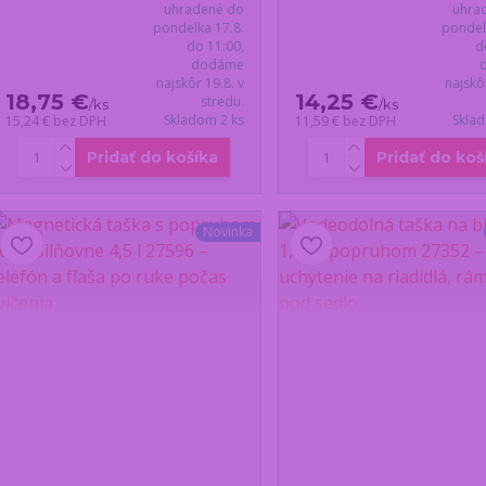
uhradené do
uhra
pondelka 17.8.
pondel
do 11:00,
d
dodáme
najskôr 19.8. v
najskô
18,75 €
14,25 €
stredu.
/
ks
/
ks
Skladom 2 ks
Skla
15,24 €
bez DPH
11,59 €
bez DPH
Pridať do košíka
Pridať do koš
Novinka