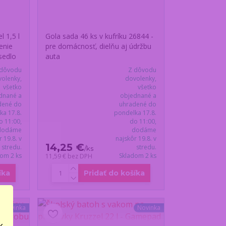
 1,5 l
Gola sada 46 ks v kufríku 26844 -
enie
pre domácnosť, dielňu aj údržbu
sedlo
auta
 dôvodu
Z dôvodu
olenky,
dovolenky,
všetko
všetko
dnané a
objednané a
dené do
uhradené do
ka 17.8.
pondelka 17.8.
o 11:00,
do 11:00,
dodáme
dodáme
r 19.8. v
najskôr 19.8. v
14,25 €
stredu.
stredu.
/
ks
dom 2 ks
Skladom 2 ks
11,59 €
bez DPH
íka
Pridať do košíka
Novinka
Novinka
..