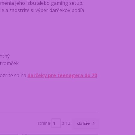
 zmenia jeho izbu alebo gaming setup.
ie a zaostrite si výber darčekov podľa
antný
stromček
ozrite sa na
darčeky pre teenagera do 20
strana
z 12
ďalšie