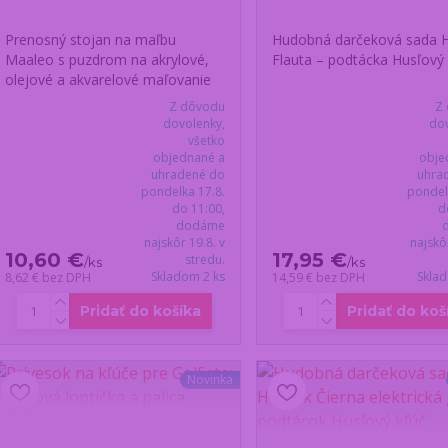
Prenosný stojan na maľbu
Hudobná darčeková sada 
Maaleo s puzdrom na akrylové,
Flauta – podtácka Husľový 
olejové a akvarelové maľovanie
Z dôvodu
Z
dovolenky,
dov
všetko
objednané a
obje
uhradené do
uhra
pondelka 17.8.
pondel
do 11:00,
d
dodáme
najskôr 19.8. v
najskô
10,60 €
17,95 €
stredu.
/
ks
/
ks
Skladom 2 ks
Skla
8,62 €
bez DPH
14,59 €
bez DPH
Pridať do košíka
Pridať do koš
Novinka