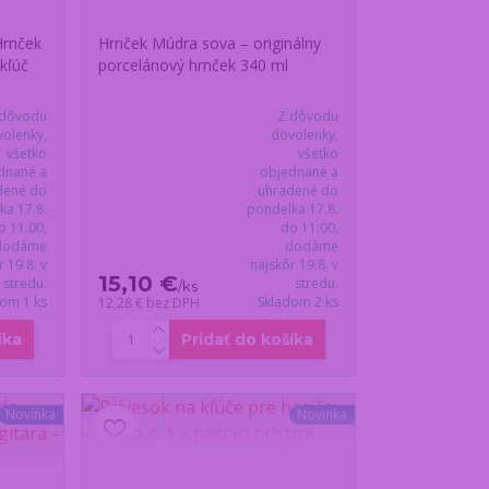
Hrnček
Hrnček Múdra sova – originálny
kľúč
porcelánový hrnček 340 ml
 dôvodu
Z dôvodu
olenky,
dovolenky,
všetko
všetko
dnané a
objednané a
dené do
uhradené do
ka 17.8.
pondelka 17.8.
o 11:00,
do 11:00,
dodáme
dodáme
r 19.8. v
najskôr 19.8. v
15,10 €
stredu.
stredu.
/
ks
dom 1 ks
Skladom 2 ks
12,28 €
bez DPH
íka
Pridať do košíka
Novinka
Novinka