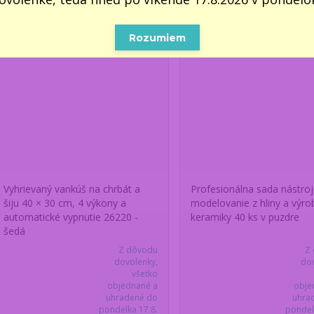
Rozumiem
Vyhrievaný vankúš na chrbát a
Profesionálna sada nástroj
šiju 40 × 30 cm, 4 výkony a
modelovanie z hliny a výro
automatické vypnutie 26220 -
keramiky 40 ks v puzdre
šedá
Z dôvodu
Z
dovolenky,
dov
všetko
objednané a
obje
uhradené do
uhra
pondelka 17.8.
pondel