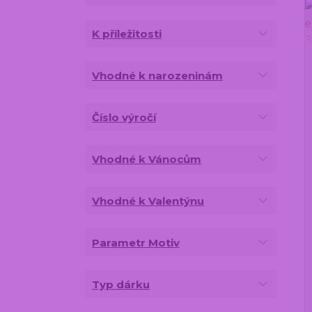
K příležitosti
Vhodné k narozeninám
Číslo výročí
Vhodné k Vánocům
Vhodné k Valentýnu
Parametr Motiv
Typ dárku