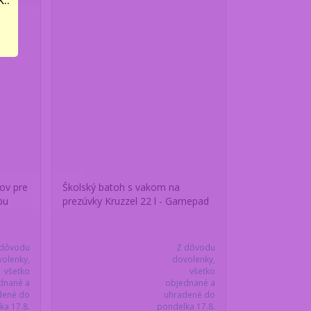
ov pre
Školský batoh s vakom na
bu
prezúvky Kruzzel 22 l - Gamepad
 dôvodu
Z dôvodu
olenky,
dovolenky,
všetko
všetko
dnané a
objednané a
dené do
uhradené do
ka 17.8.
pondelka 17.8.