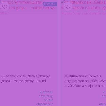
Novinka
Hudobný hrnček Zlatá elektrická
Multifunkčná kľúčenka s
gitara – matne čierny, 300 ml
organizérom na kľúče, vývr
otváračom a stojanom na 
Z dôvodu
Z
dovolenky,
dov
všetko
objednané a
obje