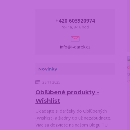
+420 603920974
Po-Pia, 8-16 hod.
info@i-darek.cz
Novinky
28.11.2025
Obľúbené produkty -
Wishlist
Ukladajte si darčeky do Obľúbených
(Wishlist) a žiadny tip už nezabudnete.
Viac sa dozviete na našom Blogu TU