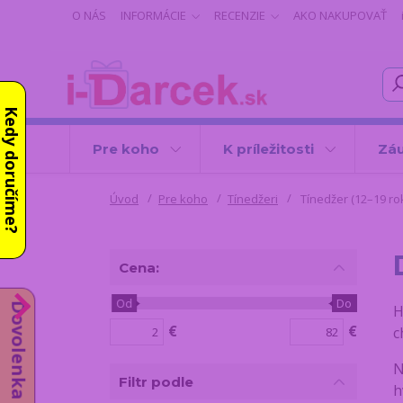
O NÁS
INFORMÁCIE
RECENZIE
AKO NAKUPOVAŤ
Kedy doručíme?
Pre koho
K príležitosti
Záu
Úvod
Pre koho
Tínedžeri
Tínedžer (12–19 ro
Cena:
Od
Do
Dovolenka do 14.8.
H
€
€
c
N
Filtr podle
h