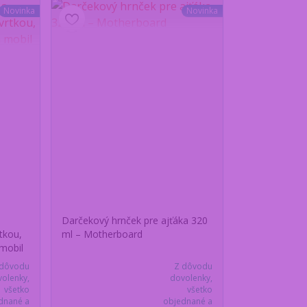
Novinka
Novinka
Darčekový hrnček pre ajťáka 320
tkou,
ml – Motherboard
mobil
 dôvodu
Z dôvodu
olenky,
dovolenky,
všetko
všetko
dnané a
objednané a