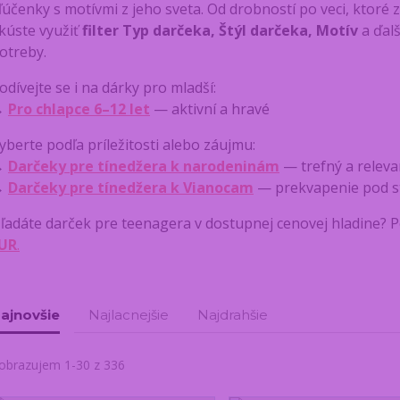
ľúčenky s motívmi z jeho sveta. Od drobností po veci, ktoré
kúste využiť
filter Typ darčeka, Štýl darčeka, Motív
a ďalš
otreby.
odívejte se i na dárky pro mladší:
→
Pro chlapce 6–12 let
— aktivní a hravé
yberte podľa príležitosti alebo záujmu:
→
Darčeky pre tínedžera k narodeninám
— trefný a relev
→
Darčeky pre tínedžera k Vianocam
— prekvapenie pod 
ľadáte darček pre teenagera v dostupnej cenovej hladine? P
UR
.
ajnovšie
Najlacnejšie
Najdrahšie
obrazujem 1-30 z 336