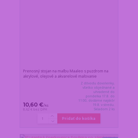
Prenosný stojan na maľbu Maaleo s puzdrom na
akrylové, olejové a akvarelové maľovanie
Z dôvodu dovolenky,
všetko objednané a
uhradené do
pondelka 17.8. do
11:00, dodáme najskôr
10,60 €
19.8. v stredu.
/
ks
Skladom 2 ks
8,62 €
bez DPH
Pridať do košíka