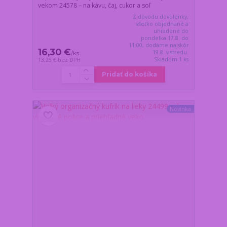
vekom 24578 – na kávu, čaj, cukor a soľ
Z dôvodu dovolenky,
všetko objednané a
uhradené do
pondelka 17.8. do
11:00, dodáme najskôr
16,30 €
19.8. v stredu.
/
ks
Skladom 1 ks
13,25 €
bez DPH
Pridať do košíka
Novinka