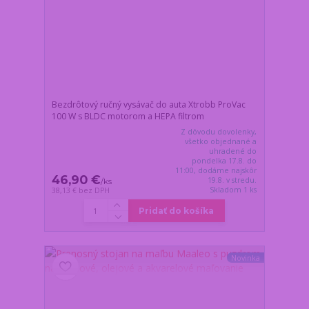
Bezdrôtový ručný vysávač do auta Xtrobb ProVac
100 W s BLDC motorom a HEPA filtrom
Z dôvodu dovolenky,
všetko objednané a
uhradené do
pondelka 17.8. do
11:00, dodáme najskôr
46,90 €
19.8. v stredu.
/
ks
Skladom 1 ks
38,13 €
bez DPH
Pridať do košíka
Novinka