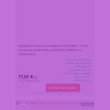
Bigstren Precision Screwdriver Set 25804 - 133 ks
na opravu elektroniky, mobilných telefónov a
notebookov
Z dôvodu dovolenky,
všetko objednané a
uhradené do
pondelka 17.8. do
11:00, dodáme najskôr
17,55 €
19.8. v stredu.
/
ks
Skladom 3 ks
14,27 €
bez DPH
Pridať do košíka
Novinka