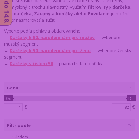
ktoré si zaslúži darček s váhou. Nie nutne drahý - ale trefný,
premyslený a trochu slávnostný. Využitím
filtrov Typ darčeka,
Štýl darčeka, Záujmy a koníčky alebo Povolanie
je možné
výber nasmerovať a zúžiť.
Vyberte podľa pohlavia obdarovaného:
→
Darčeky k 50. narodeninám pre mužov
— výber pre
mužský segment
→
Darčeky k 50. narodeninám pre ženu
— výber pre ženský
segment
→
Darčeky s číslom 50
— priama trefa do 50-ky
Cena:
Od
Do
€
€
Filtr podle
Skladom