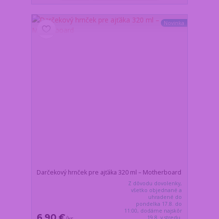
Novinka
Darčekový hrnček pre ajťáka 320 ml – Motherboard
Z dôvodu dovolenky,
všetko objednané a
uhradené do
pondelka 17.8. do
11:00, dodáme najskôr
6,90 €
19.8. v stredu.
/
ks