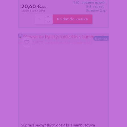
11:00, dodáme najskôr
20,40 €
19.8. v stredu.
/
ks
Skladom 2 ks
16,59 €
bez DPH
Pridať do košíka
Novinka
Súprava kuchynských dóz 4 ks s bambusovým