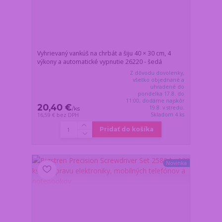
Vyhrievaný vankúš na chrbát a šiju 40 × 30 cm, 4
výkony a automatické vypnutie 26220 - šedá
Z dôvodu dovolenky,
všetko objednané a
uhradené do
pondelka 17.8. do
11:00, dodáme najskôr
20,40 €
19.8. v stredu.
/
ks
Skladom 4 ks
16,59 €
bez DPH
Pridať do košíka
Novinka