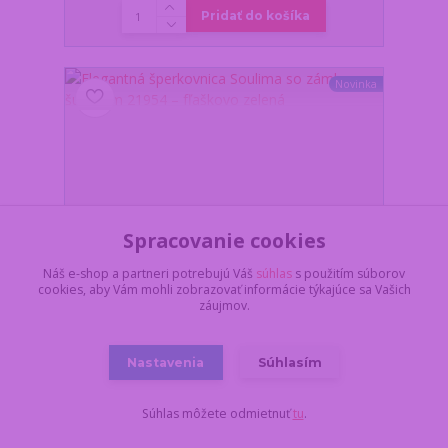
Pridať do košíka
Novinka
Spracovanie cookies
Náš e-shop a partneri potrebujú Váš
súhlas
s použitím súborov
cookies, aby Vám mohli zobrazovať informácie týkajúce sa Vašich
záujmov.
Nastavenia
Súhlasím
Elegantná šperkovnica Soulima so zámkom a
šuplíkom 21954 – fľaškovo zelená
Súhlas môžete odmietnuť
tu
.
Z dôvodu dovolenky,
všetko objednané a