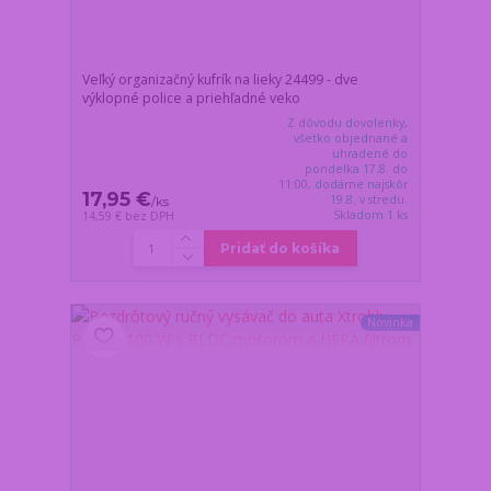
Veľký organizačný kufrík na lieky 24499 - dve
výklopné police a priehľadné veko
Z dôvodu dovolenky,
všetko objednané a
uhradené do
pondelka 17.8. do
11:00, dodáme najskôr
17,95 €
19.8. v stredu.
/
ks
Skladom 1 ks
14,59 €
bez DPH
Pridať do košíka
Novinka