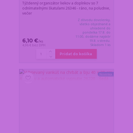
Týždenný organizátor liekov a doplnkov so 7
odnímateľnými škatuľami 26346 - ráno, na poludnie,
večer
Z dôvodu dovolenky,
všetko objednané a
uhradené do
pondelka 17.8. do
11:00, dodáme najskôr
6,10 €
19.8. v stredu.
/
ks
Skladom 1 ks
4,96 €
bez DPH
Pridať do košíka
Novinka