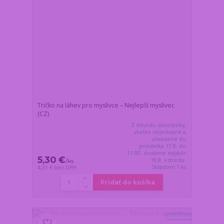
Tričko na láhev pro myslivce – Nejlepší myslivec
(CZ)
Z dôvodu dovolenky,
všetko objednané a
uhradené do
pondelka 17.8. do
11:00, dodáme najskôr
5,30 €
19.8. v stredu.
/
ks
Skladom 1 ks
4,31 €
bez DPH
Pridať do košíka
Novinka