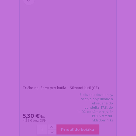
Tričko na láhev pro kutila – Šikovný kutil (CZ)
Z dôvodu dovolenky,
všetko objednané a
uhradené do
pondelka 17.8. do
11:00, dodáme najskôr
5,30 €
19.8. v stredu.
/
ks
Skladom 1 ks
4,31 €
bez DPH
Pridať do košíka