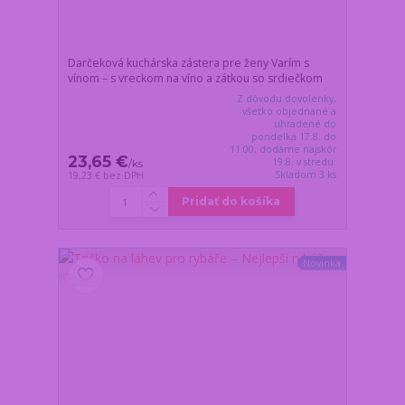
Darčeková kuchárska zástera pre ženy Varím s
vínom – s vreckom na víno a zátkou so srdiečkom
Z dôvodu dovolenky,
všetko objednané a
uhradené do
pondelka 17.8. do
11:00, dodáme najskôr
23,65 €
19.8. v stredu.
/
ks
Skladom 3 ks
19,23 €
bez DPH
Pridať do košíka
Novinka