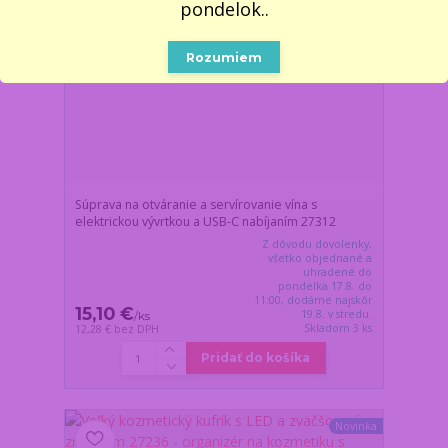
pondelok..
Rozumiem
Súprava na otváranie a servírovanie vína s
elektrickou vývrtkou a USB-C nabíjaním 27312
Z dôvodu dovolenky,
všetko objednané a
uhradené do
pondelka 17.8. do
11:00, dodáme najskôr
15,10 €
19.8. v stredu.
/
ks
Skladom 3 ks
12,28 €
bez DPH
Pridať do košíka
Novinka