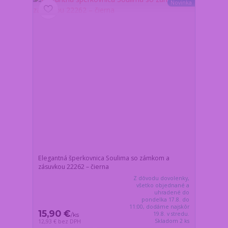
Novinka
Elegantná šperkovnica Soulima so zámkom a
zásuvkou 22262 – čierna
Z dôvodu dovolenky,
všetko objednané a
uhradené do
pondelka 17.8. do
11:00, dodáme najskôr
15,90 €
19.8. v stredu.
/
ks
Skladom 2 ks
12,93 €
bez DPH