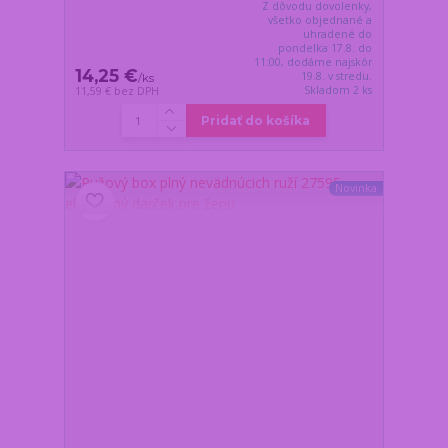
Z dôvodu dovolenky,
všetko objednané a
uhradené do
pondelka 17.8. do
11:00, dodáme najskôr
14,25 €
19.8. v stredu.
/
ks
Skladom 2 ks
11,59 €
bez DPH
Pridať do košíka
Novinka