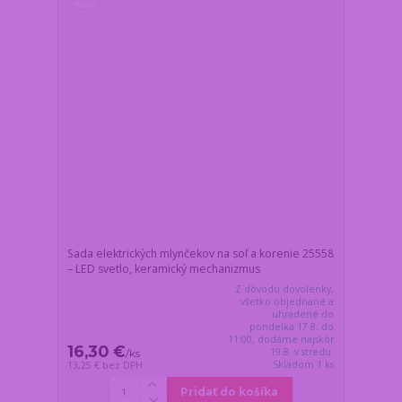
Sada elektrických mlynčekov na soľ a korenie 25558
– LED svetlo, keramický mechanizmus
Z dôvodu dovolenky,
všetko objednané a
uhradené do
pondelka 17.8. do
11:00, dodáme najskôr
16,30 €
19.8. v stredu.
/
ks
Skladom 1 ks
13,25 €
bez DPH
Pridať do košíka