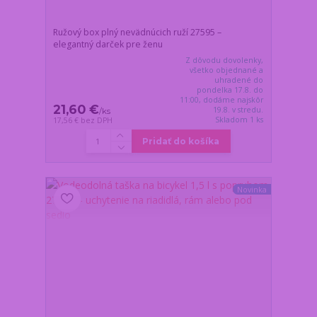
Ružový box plný nevädnúcich ruží 27595 –
elegantný darček pre ženu
Z dôvodu dovolenky,
všetko objednané a
uhradené do
pondelka 17.8. do
11:00, dodáme najskôr
21,60 €
19.8. v stredu.
/
ks
Skladom 1 ks
17,56 €
bez DPH
Pridať do košíka
Novinka