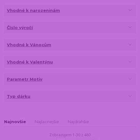
Vhodné k narozeninám
Číslo výročí
Vhodné k Vánocům
Vhodné k Valentýnu
Parametr Motiv
Typ dárku
Najnovšie
Najlacnejšie
Najdrahšie
Zobrazujem 1-30 z 480