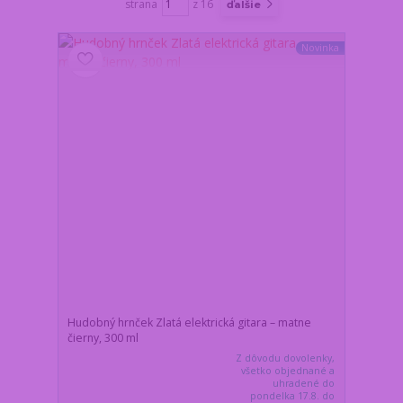
strana
z 16
ďalšie
Novinka
Hudobný hrnček Zlatá elektrická gitara – matne
čierny, 300 ml
Z dôvodu dovolenky,
všetko objednané a
uhradené do
pondelka 17.8. do