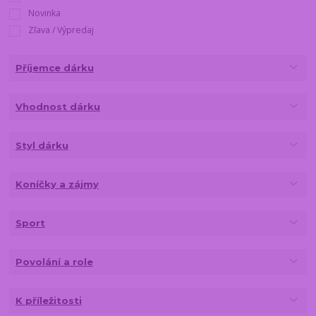
Novinka
Zľava / Výpredaj
Příjemce dárku
Vhodnost dárku
Styl dárku
Koníčky a zájmy
Sport
Povolání a role
K příležitosti