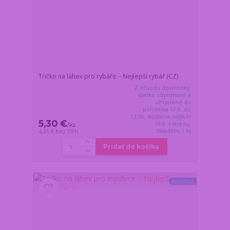
Tričko na láhev pro rybáře – Nejlepší rybář (CZ)
Z dôvodu dovolenky,
všetko objednané a
uhradené do
pondelka 17.8. do
11:00, dodáme najskôr
5,30 €
19.8. v stredu.
/
ks
Skladom 1 ks
4,31 €
bez DPH
Pridať do košíka
Novinka