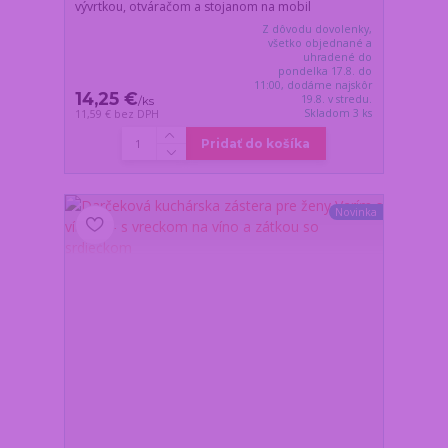
vývrtkou, otváračom a stojanom na mobil
Z dôvodu dovolenky,
všetko objednané a
uhradené do
pondelka 17.8. do
11:00, dodáme najskôr
14,25 €
19.8. v stredu.
/
ks
Skladom 3 ks
11,59 €
bez DPH
Pridať do košíka
Novinka