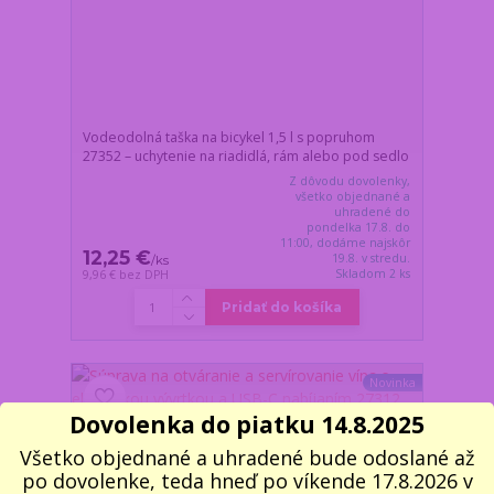
Vodeodolná taška na bicykel 1,5 l s popruhom
27352 – uchytenie na riadidlá, rám alebo pod sedlo
Z dôvodu dovolenky,
všetko objednané a
uhradené do
pondelka 17.8. do
11:00, dodáme najskôr
12,25 €
19.8. v stredu.
/
ks
Skladom 2 ks
9,96 €
bez DPH
Pridať do košíka
Novinka
Dovolenka do piatku 14.8.2025
Všetko objednané a uhradené bude odoslané až
po dovolenke, teda hneď po víkende 17.8.2026 v