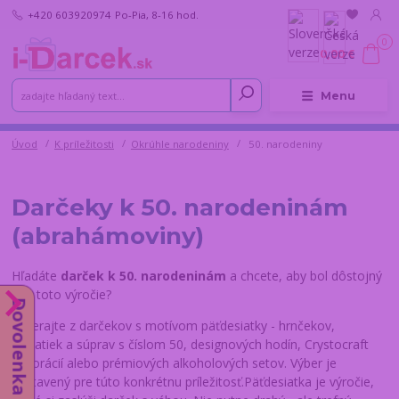
+420 603920974
Po-Pia, 8-16 hod.
0
0,00 €
Menu
Úvod
K príležitosti
Okrúhle narodeniny
50. narodeniny
Darčeky k 50. narodeninám
(abrahámoviny)
Hľadáte
darček k 50. narodeninám
a chcete, aby bol dôstojný
ako toto výročie?
Dovolenka do 14.8.
Vyberajte z darčekov s motívom päťdesiatky - hrnčekov,
placatiek a súprav s číslom 50, designových hodín, Crystocraft
dekorácií alebo prémiových alkoholových setov. Výber je
zostavený pre túto konkrétnu príležitosť.Päťdesiatka je výročie,