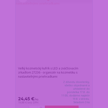
Veľký kozmetický kufrík s LED a zväčšovacím
zrkadlom 27236 - organizér na kozmetiku s
nastaviteľnými priehradkami
Z dôvodu dovolenky,
všetko objednané a
uhradené do
pondelka 17.8. do
11:00, dodáme najskôr
24,45 €
19.8. v stredu.
/
ks
Skladom 3 ks
19,88 €
bez DPH