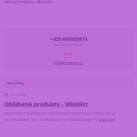
vínu aj tvrdému alkoholu
+420 603920974
Po-Pia, 8-16 hod.
info@i-darek.cz
Novinky
28.11.2025
Obľúbené produkty - Wishlist
Ukladajte si darčeky do Obľúbených (Wishlist) a žiadny tip už
nezabudnete. Viac sa dozviete na našom Blogu TU
čítať celé