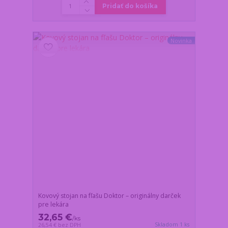
Pridať do košíka
Novinka
Kovový stojan na fľašu Doktor – originálny darček
pre lekára
32,65 €
/
ks
Skladom 1 ks
26,54 €
bez DPH