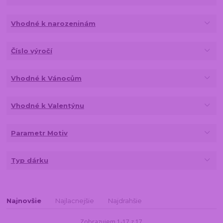
Vhodné k narozeninám
Číslo výročí
Vhodné k Vánocům
Vhodné k Valentýnu
Parametr Motiv
Typ dárku
Najnovšie
Najlacnejšie
Najdrahšie
Zobrazujem 1-17 z 17