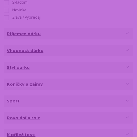
Skladom
Novinka
Zľava / Výpredaj
Příjemce dárku
Vhodnost dárku
Styl dárku
Koníčky a zájmy
Sport
Povolání a role
K příležitosti