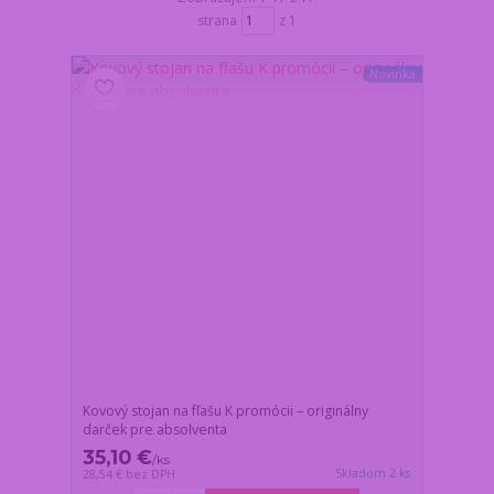
strana
z 1
Novinka
Kovový stojan na fľašu K promócii – originálny
darček pre absolventa
35,10 €
/
ks
Skladom 2 ks
28,54 €
bez DPH