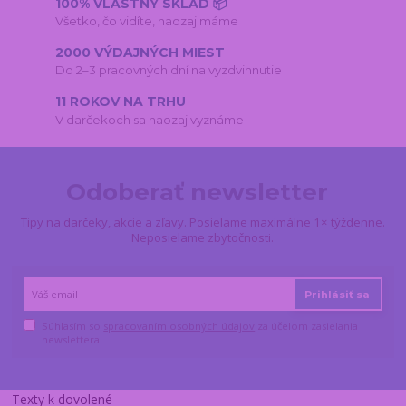
100% VLASTNÝ SKLAD 📦
Všetko, čo vidíte, naozaj máme
2000 VÝDAJNÝCH MIEST
Do 2–3 pracovných dní na vyzdvihnutie
11 ROKOV NA TRHU
V darčekoch sa naozaj vyznáme
Odoberať newsletter
Tipy na darčeky, akcie a zľavy. Posielame maximálne 1× týždenne.
Neposielame zbytočnosti.
Prihlásiť sa
Súhlasím so
spracovaním osobných údajov
za účelom zasielania
newslettera.
Texty k dovolené