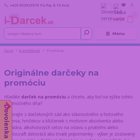
+420 603920974
Po-Pia, 8-16 hod.
0
0,00 €
Menu
Úvod
K príležitosti
Promócia
Originálne darčeky na
promóciu
Hľadáte
darček na promóciu
a chcete, aby bol na výške tohto
výnimočného dňa?
Dovolenka od 10.8.
Vyberajte z darčekových sád ako slávnostného a hotového
riešenia, hrnčekov a kľúčeniek s motívom absolventa alebo
bakalára, alkoholových setov na oslavu s priateľmi alebo
Crystocraft dekorácií ako trvalé pripomienky - výber je zostavený