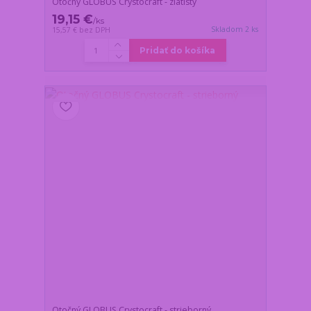
Otočný GLOBUS Crystocraft - zlatistý
19,15 €
/
ks
Skladom 2 ks
15,57 €
bez DPH
Pridať do košíka
Otočný GLOBUS Crystocraft - strieborný