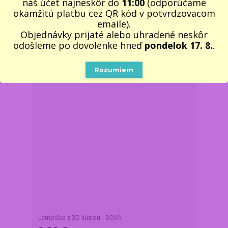
náš účet najneskôr do
11:00
(odporúčame
15,10 €
/
ks
okamžitú platbu cez QR kód v potvrdzovacom
Skladom 2 ks
12,28 €
bez DPH
emaile).
Pridať do košíka
Objednávky prijaté alebo uhradené neskôr
odošleme po dovolenke hneď
pondelok 17. 8.
.
Rozumiem
Lampička s 3D ilúziou - SOVA