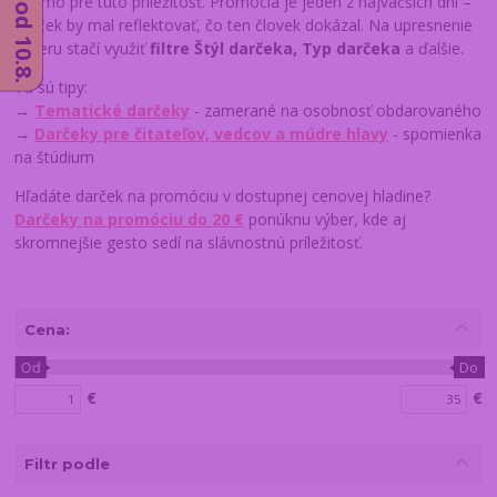
priamo pre túto príležitosť. Promócia je jeden z najväčších dní –
darček by mal reflektovať, čo ten človek dokázal. Na upresnenie
výberu stačí využiť
filtre Štýl darčeka, Typ darčeka
a ďalšie.
Tu sú tipy:
→
Tematické darčeky
- zamerané na osobnosť obdarovaného
→
Darčeky pre čitateľov, vedcov a múdre hlavy
- spomienka
na štúdium
Hľadáte darček na promóciu v dostupnej cenovej hladine?
Darčeky na promóciu do 20 €
ponúknu výber, kde aj
skromnejšie gesto sedí na slávnostnú príležitosť.
Cena:
Od
Do
€
€
Filtr podle