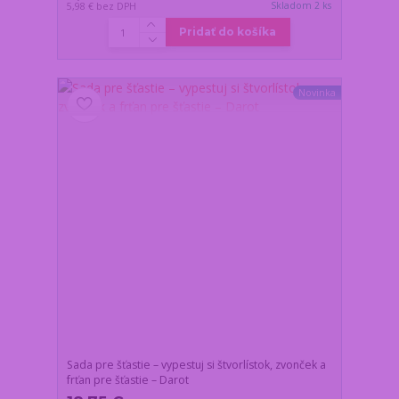
Skladom 2 ks
5,98 €
bez DPH
Pridať do košíka
Novinka
Sada pre šťastie – vypestuj si štvorlístok, zvonček a
frťan pre šťastie – Darot