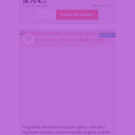
18,75 €
/
ks
Skladom 1 ks
15,24 €
bez DPH
Pridať do košíka
Novinka
Originálna darčeková sada pre génia – hrnček s
logickými úlohami, čítacia lampička, logická Sudoku