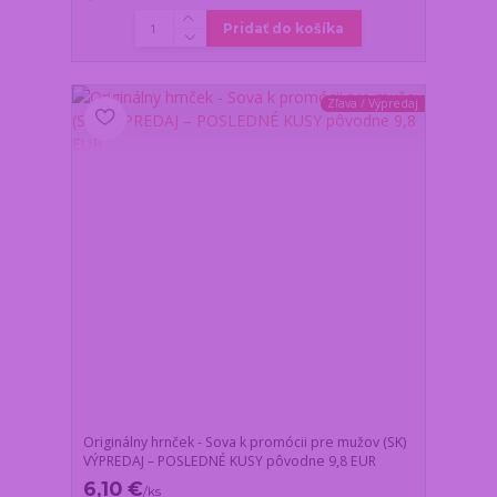
Pridať do košíka
Zľava / Výpredaj
Originálny hrnček - Sova k promócii pre mužov (SK)
VÝPREDAJ – POSLEDNÉ KUSY pôvodne 9,8 EUR
6,10 €
/
ks