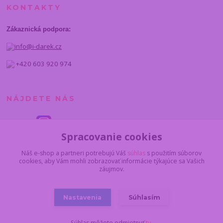
KONTAKTY
Zákaznická podpora:
info@i-darek.cz
+420 603 920 974
NÁJDETE NÁS
Spracovanie cookies
Náš e-shop a partneri potrebujú Váš
súhlas
s použitím súborov
cookies, aby Vám mohli zobrazovať informácie týkajúce sa Vašich
záujmov.
Nastavenia
Súhlasím
© 2014 - 2025 I-darcek.sk
Súhlas môžete odmietnuť
tu
.