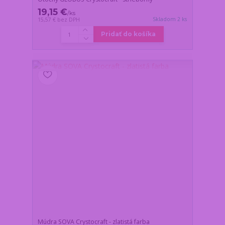
19,15 €
/
ks
Skladom 2 ks
15,57 €
bez DPH
Pridať do košíka
Múdra SOVA Crystocraft - zlatistá farba