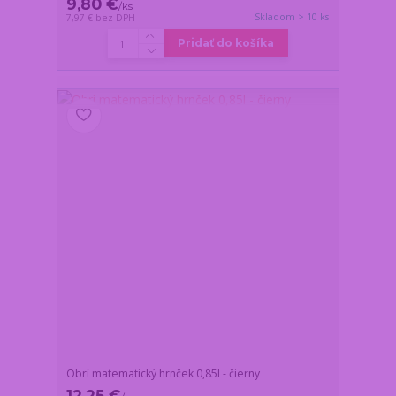
9,80 €
/
ks
Skladom > 10 ks
7,97 €
bez DPH
Pridať do košíka
Obrí matematický hrnček 0,85l - čierny
12,25 €