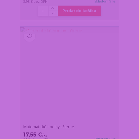
Skladom 9 ks
3,98 €
bez DPH
Pridať do košíka
Matematické hodiny - čierne
17,55 €
/
ks
Skladom 5 ks