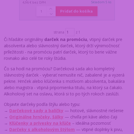
Skladom 5 ks
4,96 €
bez DPH
Pridať do košíka
strana
z 1
Či hľadáte originálny
darček na promóciu
, vtipný darček pre
absolventa alebo slávnostný darček, ktorý drží výnimočnosť
príležitosti - na promóciu patrí darček, ktorý to berie vážne
rovnako ako celé tie roky štúdia.
Čo sa hodí na promóciu? Darčeková sada ako kompletný
slávnostný darček - vyberať nemusíte nič, zabalené je a vyzerá
pekne. Hrnček alebo kľúčenka s motívom absolventa, bakalára
alebo magistra - vtipná pripomienka titulu, na ktorý sa čakalo.
Alkoholový set na oslavu, ktorá si to po tých rokoch zaslúži.
Objavte darčeky podľa štýlu alebo typu:
→
Darčekové sady a balíčky
— hotové, slávnostné riešenie
→
Originálne hrnčeky, šálky
— chvíľa pri káve alebo čaji
→
Kľúčenky a prívesky na kľúče
– ideálna pozornosť
→
Darčeky s alkoholovým štýlom
— vtipné doplnky k pivu,