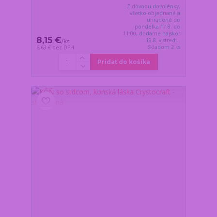
Z dôvodu dovolenky,
všetko objednané a
uhradené do
pondelka 17.8. do
11:00, dodáme najskôr
8,15 €
19.8. v stredu.
/
ks
Skladom 2 ks
6,63 €
bez DPH
Pridať do košíka