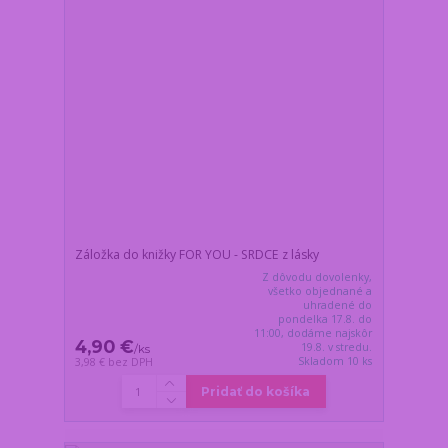
Záložka do knižky FOR YOU - SRDCE z lásky
Z dôvodu dovolenky,
všetko objednané a
uhradené do
pondelka 17.8. do
11:00, dodáme najskôr
4,90 €
19.8. v stredu.
/
ks
Skladom 10 ks
3,98 €
bez DPH
Pridať do košíka