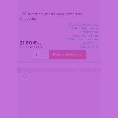
KÔŇ so srdcom, konská láska Crystocraft -
strieborná
Z dôvodu dovolenky,
všetko objednané a
uhradené do
pondelka 17.8. do
11:00, dodáme najskôr
21,60 €
19.8. v stredu.
/
ks
Skladom 3 ks
17,56 €
bez DPH
Pridať do košíka