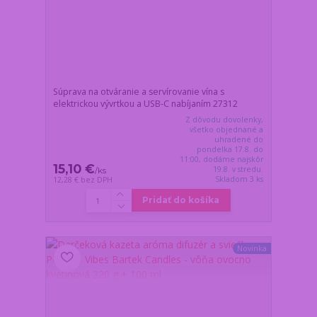
Súprava na otváranie a servírovanie vína s
elektrickou vývrtkou a USB-C nabíjaním 27312
Z dôvodu dovolenky,
všetko objednané a
uhradené do
pondelka 17.8. do
11:00, dodáme najskôr
15,10 €
19.8. v stredu.
/
ks
Skladom 3 ks
12,28 €
bez DPH
Pridať do košíka
Novinka