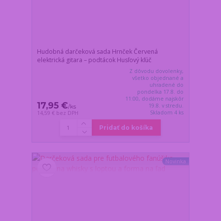
Hudobná darčeková sada Hrnček Červená
elektrická gitara – podtácok Husľový kľúč
Z dôvodu dovolenky,
všetko objednané a
uhradené do
pondelka 17.8. do
11:00, dodáme najskôr
17,95 €
19.8. v stredu.
/
ks
Skladom 4 ks
14,59 €
bez DPH
Pridať do košíka
Novinka