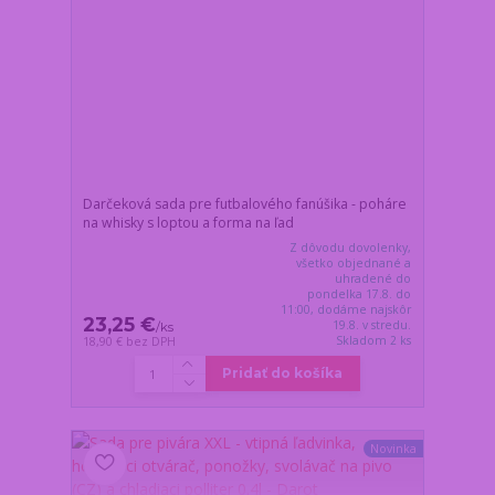
Darčeková sada pre futbalového fanúšika - poháre
na whisky s loptou a forma na ľad
Z dôvodu dovolenky,
všetko objednané a
uhradené do
pondelka 17.8. do
11:00, dodáme najskôr
23,25 €
19.8. v stredu.
/
ks
Skladom 2 ks
18,90 €
bez DPH
Pridať do košíka
Novinka