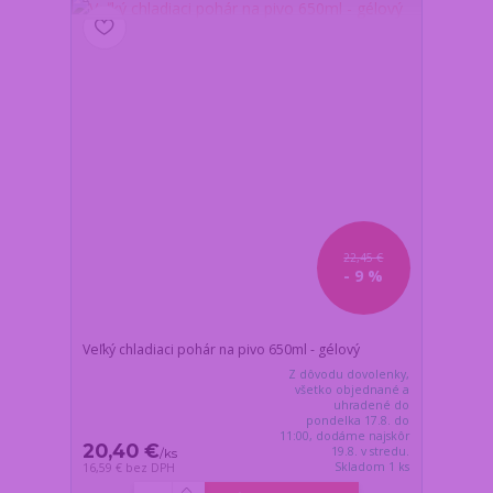
22,45 €
- 9 %
Veľký chladiaci pohár na pivo 650ml - gélový
Z dôvodu dovolenky,
všetko objednané a
uhradené do
pondelka 17.8. do
11:00, dodáme najskôr
20,40 €
19.8. v stredu.
/
ks
Skladom 1 ks
16,59 €
bez DPH