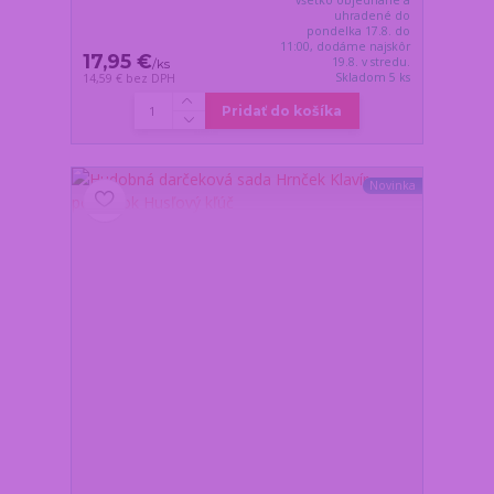
uhradené do
pondelka 17.8. do
11:00, dodáme najskôr
17,95 €
19.8. v stredu.
/
ks
Skladom 5 ks
14,59 €
bez DPH
Pridať do košíka
Novinka