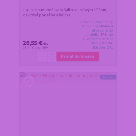
Luxusná hudobná sada Šálka s husľovým kľúčom,
klavírová podšálka a lyžička
Z dôvodu dovolenky,
všetko objednané a
uhradené do
pondelka 17.8. do
11:00, dodáme najskôr
28,55 €
19.8. v stredu.
/
ks
Skladom 2 ks
23,21 €
bez DPH
Pridať do košíka
Novinka