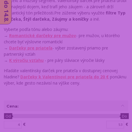
kontext a mužský segment. Valentínsky darček pre priateľa urobí
ten najlepší dojem, keď trafí jeho záujem - a zároveň drží
romantický tón príležitosti.Pre zúženie výberu využite
filtre Typ
darčeka, Štýl darčeka, Záujmy a koníčky
a iné.
Vyberte podľa tónu alebo záujmu:
→
Romantické darčeky pre mužov
- pre mužov, u ktorého
chcete byť výslovne romantickí
→
Darčeky pre priateľa
- výber zostavený priamo pre
partnerský vzťah
→
K výročiu vzťahu
- pre páry sláviace výročie lásky
Hľadáte valentínsky darček pre priateľa v dostupnej cenovej
hladine?
Darčeky k Valentínovi pre priateľa do 20 €
ponúknu
výber, kde gesto nezávisí na výške ceny.
Cena:
Od
Do
€
€