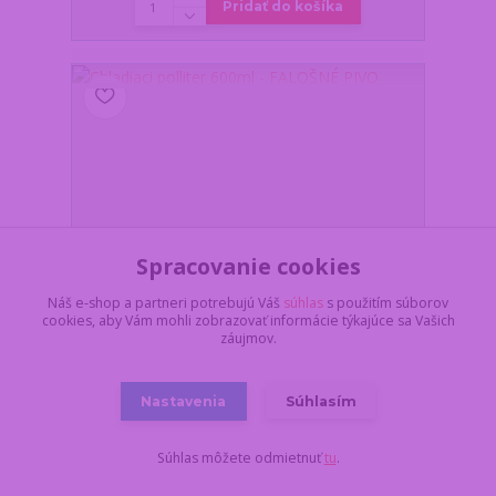
Pridať do košíka
Spracovanie cookies
Náš e-shop a partneri potrebujú Váš
súhlas
s použitím súborov
cookies, aby Vám mohli zobrazovať informácie týkajúce sa Vašich
záujmov.
Nastavenia
Súhlasím
Chladiaci polliter 600ml - FALOŠNÉ PIVO
Z dôvodu dovolenky,
Súhlas môžete odmietnuť
tu
.
všetko objednané a
uhradené do
pondelka 17.8. do