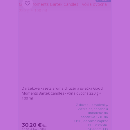
Darčeková kazeta aróma difuzér a sviečka Good
Moments Bartek Candles - vôňa ovocná 220 g +
100 ml
Z dôvodu dovolenky,
všetko objednané a
uhradené do
pondelka 17.8. do
11:00, dodáme najskôr
30,20 €
19.8. v stredu.
/
ks
Skladom 1 ks
24,55 €
bez DPH