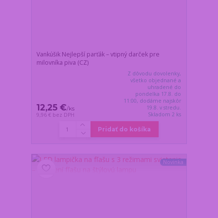
Vankúšik Nejlepší parťák – vtipný darček pre
milovníka piva (CZ)
Z dôvodu dovolenky,
všetko objednané a
uhradené do
pondelka 17.8. do
11:00, dodáme najskôr
12,25 €
19.8. v stredu.
/
ks
Skladom 2 ks
9,96 €
bez DPH
Pridať do košíka
Novinka