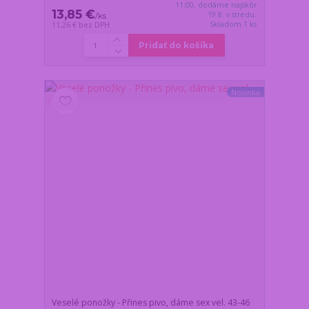
11:00, dodáme najskôr
13,85 €
19.8. v stredu.
/
ks
Skladom 1 ks
11,26 €
bez DPH
Pridať do košíka
Novinka
Veselé ponožky - Přines pivo, dáme sex vel. 43-46