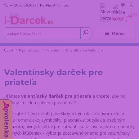
+420 603920974
Po-Pia, 8-16 hod.
0
0,00 €
Menu
Úvod
K príležitosti
Valentín
Priateľovi na Valentína
Valentínsky darček pre
priateľa
Hľadáte
valentínsky darček pre priateľa
a chcete, aby bol
osobný - nie len splnená povinnosť?
Dovolenka do 14.8.
Vyberajte z Crystocraft príveskov a figúrok s motívom srdca
alebo romantickej symboliky, placatiek a butyliek s osobným
odkazom, pivných setov pre romantickú oslavu alebo romanticky
ladených kľúčeniek - výber je zostavený priamo pre valentínsky