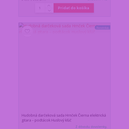
Pridať do košíka
Novinka
Hudobná darčeková sada Hrnček Čierna elektrická
gitara – podtácok Husľový kľúč
Z dôvodu dovolenky,