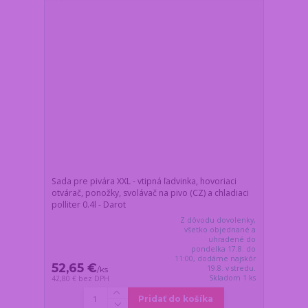
Sada pre pivára XXL - vtipná ľadvinka, hovoriaci
otvárač, ponožky, svolávač na pivo (CZ) a chladiaci
polliter 0.4l - Darot
Z dôvodu dovolenky,
všetko objednané a
uhradené do
pondelka 17.8. do
11:00, dodáme najskôr
52,65 €
19.8. v stredu.
/
ks
Skladom 1 ks
42,80 €
bez DPH
Pridať do košíka