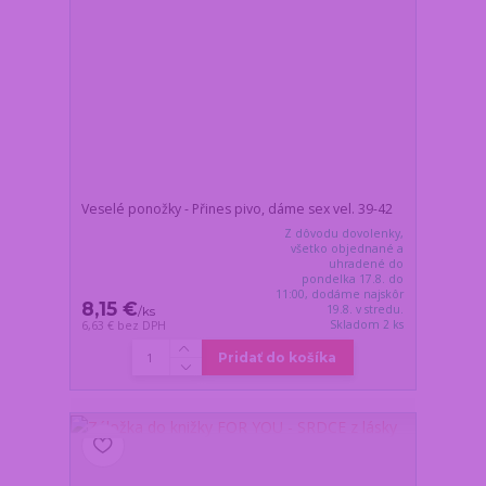
Veselé ponožky - Přines pivo, dáme sex vel. 39-42
Z dôvodu dovolenky,
všetko objednané a
uhradené do
pondelka 17.8. do
11:00, dodáme najskôr
8,15 €
19.8. v stredu.
/
ks
Skladom 2 ks
6,63 €
bez DPH
Pridať do košíka