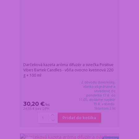
Darčeková kazeta aróma difuzér a sviečka Positive
Vibes Bartek Candles - vôňa ovocno kvetinová 220
g + 100 ml
Z dôvodu dovolenky,
všetko objednané a
uhradené do
pondelka 17.8. do
11:00, dodáme najskôr
30,20 €
19.8. v stredu.
/
ks
Skladom 2 ks
24,55 €
bez DPH
Pridať do košíka
Novinka