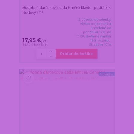
Hudobná darčeková sada Hrnček Klavír – podtácok
Husľový kľúč
Z dôvodu dovolenky,
všetko objednané a
uhradené do
pondelka 17.8. do
11:00, dodáme najskôr
17,95 €
19.8. v stredu.
/
ks
Skladom 10 ks
14,59 €
bez DPH
Pridať do košíka
Novinka