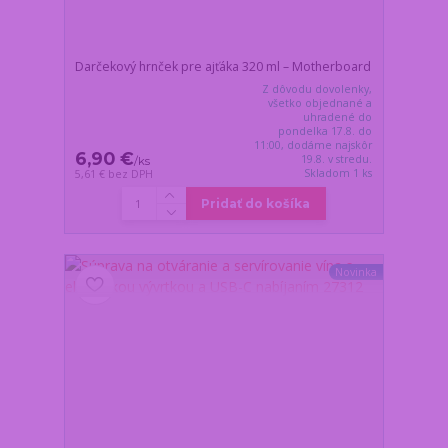
Darčekový hrnček pre ajťáka 320 ml – Motherboard
Z dôvodu dovolenky,
všetko objednané a
uhradené do
pondelka 17.8. do
11:00, dodáme najskôr
6,90 €
19.8. v stredu.
/
ks
Skladom 1 ks
5,61 €
bez DPH
Pridať do košíka
Novinka