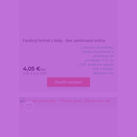
Farebný hrnček z lásky - dve zamilované srdcia
Z dôvodu dovolenky,
všetko objednané a
uhradené do
pondelka 17.8. do
11:00, dodáme najskôr
4,05 €
19.8. v stredu.
/
ks
Skladom 4 ks
3,29 €
bez DPH
Zvoliť variant