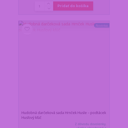
Pridať do košíka
Novinka
Hudobná darčeková sada Hrnček Husle – podtácek
Husľový kľúč
Z dôvodu dovolenky,
všetko objednané a