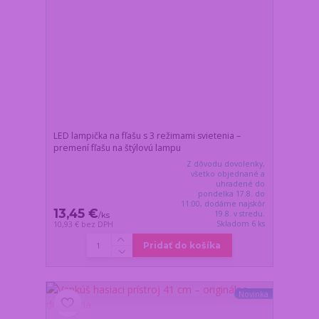
LED lampička na fľašu s 3 režimami svietenia –
premení fľašu na štýlovú lampu
Z dôvodu dovolenky,
všetko objednané a
uhradené do
pondelka 17.8. do
11:00, dodáme najskôr
13,45 €
19.8. v stredu.
/
ks
Skladom 6 ks
10,93 €
bez DPH
Pridať do košíka
Novinka