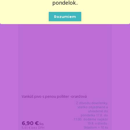
pondelok..
Novinka
Rozumiem
Vankúš pivo s penou polliter -oranžová
Z dôvodu dovolenky,
všetko objednané a
uhradené do
pondelka 17.8. do
11:00, dodáme najskôr
6,90 €
19.8. v stredu.
/
ks
Skladom > 10 ks
5,61 €
bez DPH