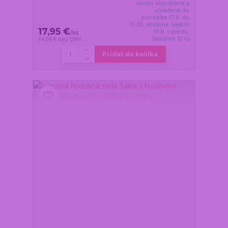
všetko objednané a
uhradené do
pondelka 17.8. do
11:00, dodáme najskôr
17,95 €
19.8. v stredu.
/
ks
Skladom 10 ks
14,59 €
bez DPH
Pridať do košíka