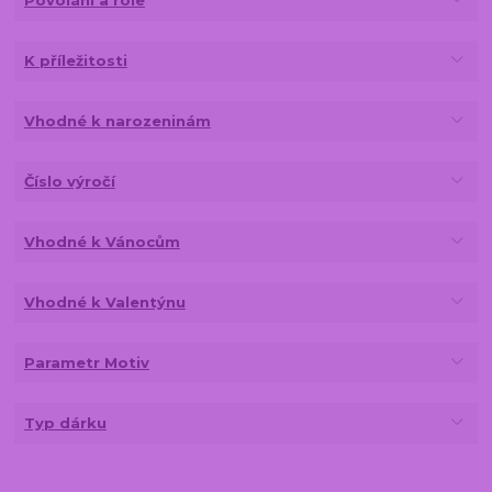
Povolání a role
K příležitosti
Vhodné k narozeninám
Číslo výročí
Vhodné k Vánocům
Vhodné k Valentýnu
Parametr Motiv
Typ dárku