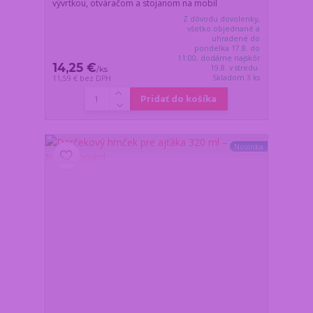
vývrtkou, otváračom a stojanom na mobil
Z dôvodu dovolenky,
všetko objednané a
uhradené do
pondelka 17.8. do
11:00, dodáme najskôr
14,25 €
19.8. v stredu.
/
ks
Skladom 3 ks
11,59 €
bez DPH
Pridať do košíka
Novinka