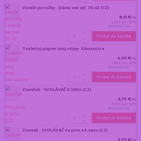
Veselé ponožky - Dáme sex veľ. 39-42 (CZ)
8,15 €
/
ks
6,63 €
bez DPH
Skladom 2 ks
Pridať do košíka
Toaletný papier sexy vtipy- Kámasútra
4,90 €
/
ks
3,98 €
bez DPH
Skladom 6 ks
Pridať do košíka
Zvonček - SVOLÁVAČ K SEXU (CZ)
5,70 €
/
ks
4,63 €
bez DPH
Skladom 3 ks
Pridať do košíka
Zvonek - SVOLÁVAČ na pivo a k sexu (CZ)
5,70 €
/
ks