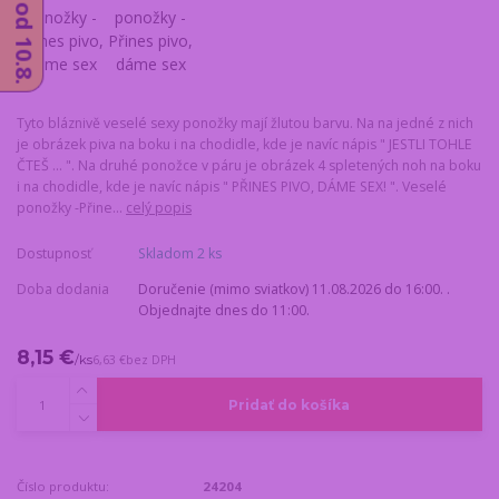
Tyto bláznivě veselé sexy ponožky mají žlutou barvu. Na na jedné z nich
je obrázek piva na boku i na chodidle, kde je navíc nápis " JESTLI TOHLE
ČTEŠ ... ". Na druhé ponožce v páru je obrázek 4 spletených noh na boku
i na chodidle, kde je navíc nápis " PŘINES PIVO, DÁME SEX! ". Veselé
ponožky -Přine...
celý popis
Dostupnosť
Skladom 2 ks
Doba dodania
Doručenie (mimo sviatkov) 11.08.2026 do 16:00. .
Objednajte dnes do 11:00.
8,15 €
/
ks
6,63 €
bez DPH
Pridať do košíka
Číslo produktu:
24204