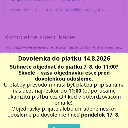
Komentáre
0
Inšpirácia na ďalšie darčeky
8
Kompletné špecifikácie
Tyto bláznivě
veselé
sexy ponožky
mají žlutou barvu. Na na jedné z
nich je
obrázek piva
na boku i na chodidle, kde je navíc nápis "
Dovolenka do piatku 14.8.2026
JESTLI TOHLE ČTEŠ ...
". Na druhé ponožce v páru je obrázek 4
spletených noh na boku i na chodidle, kde je navíc nápis "
PŘINES
Stihnete objednať do piatku 7. 8. do 11:00?
PIVO, DÁME SEX!
".
Veselé ponožky -Přines pivo, dáme sex
Skvelé – vašu objednávku ešte pred
doporučujeme jako
vtipný, sexy a praktický dárek
pro všechny,
dovolenkou odošleme.
kteří mají rádi recesi, srandu a bláznivé věci k narozeninám, k svátku
U platby prevodom musí byť platba pripísaná na
nebo k Vánocům.
Ponožky
jsou baleny v průhledném sáčku.
náš účet najneskôr do
11:00
(odporúčame
okamžitú platbu cez QR kód v potvrdzovacom
Obsah balení:
1 pár ponožek
emaile).
Velikost: 43-46
Objednávky prijaté alebo uhradené neskôr
Barva: žlutá
odošleme po dovolenke hneď
pondelok 17. 8.
.
Složení: 80% bavlna, 15% polyester, 5% spandex