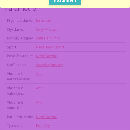
Rozumiem
Parametre
Příjemce dárku
Jen muži
Styl dárku
Sexy / Flirtující
Koníčky a zájmy
Satira a humor
Sport
Nezájem o sport
Povolání a role
Nepřířazeno
K příležitosti
Svátek / Jmeniny
Vhodné k
Ano
narozeninám
Vhodné k
Ano
Valentýnu
Vhodné k
Ano
Vánocům
Parametr Motiv
Nepřiřazeno
Typ dárku
Ponožky