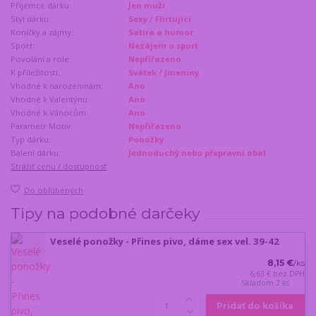
Příjemce dárku:
Jen muži
Styl dárku:
Sexy / Flirtující
Koníčky a zájmy:
Satira a humor
Sport:
Nezájem o sport
Povolání a role:
Nepřířazeno
K příležitosti:
Svátek / Jmeniny
Vhodné k narozeninám:
Ano
Vhodné k Valentýnu:
Ano
Vhodné k Vánocům:
Ano
Parametr Motiv:
Nepřiřazeno
Typ dárku:
Ponožky
Balení dárku:
Jednoduchý nebo přepravní obal
Strážiť cenu / dostupnosť
Do obľúbených
Tipy na podobné darčeky
Veselé ponožky - Přines pivo, dáme sex vel. 39-42
8,15 €
/
ks
6,63 €
bez DPH
Skladom 2 ks
Pridať do košíka