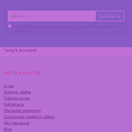
Prihlásiť sa
Súhlasím so
spracovaním osobných údajov
za účelom zasielania
newslettera.
Texty k dovolené
INFORMÁCIE
O nás
Doprava, platba
Vrátenie tovaru
Reklamácie
Obchodné podmienky
Zpracovanie osobných údajov
Ako nakupovať
Blog