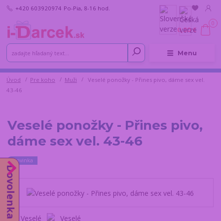
+420 603920974
Po-Pia, 8-16 hod.
0
0,00 €
Menu
Úvod
Pre koho
Muži
Veselé ponožky - Přines pivo, dáme sex vel.
43-46
Veselé ponožky - Přines pivo,
dáme sex vel. 43-46
Novinka
Dovolenka od 10.8.