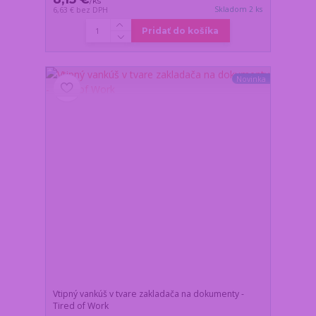
/
ks
Skladom 2 ks
6,63 €
bez DPH
Pridať do košíka
Novinka
Vtipný vankúš v tvare zakladača na dokumenty -
Tired of Work