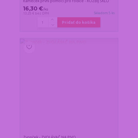
Rámeček první pomoci pro rodiče - ROZBIJ SKLO
16,30 €
/
ks
Skladom 5 ks
13,25 €
bez DPH
Pridať do košíka
Zvonček - ZVOLÁVAČ NA PIVO