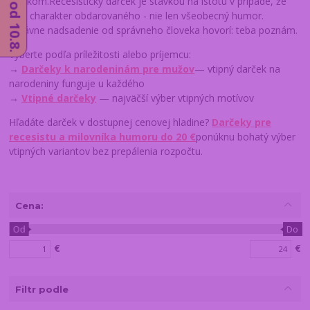
jazykom.Recesistický darček je stávkou na istotu v prípade, že
trafí charakter obdarovaného - nie len všeobecný humor.
Správne nadsadenie od správneho človeka hovorí: teba poznám.
Vyberte podľa príležitosti alebo príjemcu:
→
Darčeky k narodeninám pre mužov
— vtipný darček na
narodeniny funguje u každého
→
Vtipné darčeky
— najväčší výber vtipných motívov
Hľadáte darček v dostupnej cenovej hladine?
Darčeky pre
recesistu a milovníka humoru do 20 €
ponúknu bohatý výber
vtipných variantov bez prepálenia rozpočtu.
Cena:
Od
Do
€
€
Filtr podle