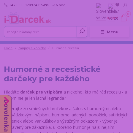
+420 603920974
Po-Pia, 8-16 hod.
0
0,00 €
Menu
Úvod
Záujmy a koníčky
Humor a recesia
Humorné a recesistické
darčeky pre každého
Hľadáte
darček pre vtipkára
a niekoho, kto má rád recesiu - a
pritom nie je len lacná legranda?
Dovolenka od 10.8.
Vyberajte zo smiešnych hrnčekov a šálok s humornými alebo
nadsádzkovými nápismi, humorne ladených ponožiek, satirických
kľúčeniek alebo vankúšikov s výstižným odkazom - výber je
zostavený pre zákazníka, u ktorého humor je najsilnejším