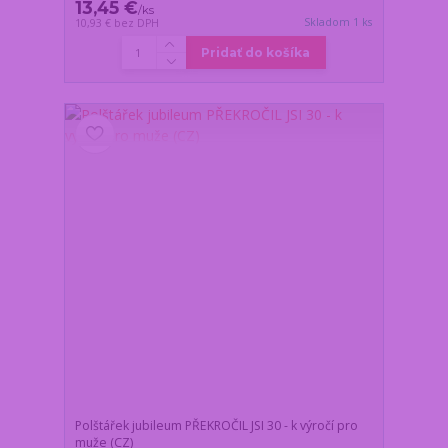
13,45 €
/
ks
Skladom 1 ks
10,93 €
bez DPH
Pridať do košíka
Polštářek jubileum PŘEKROČIL JSI 30 - k výročí pro
muže (CZ)