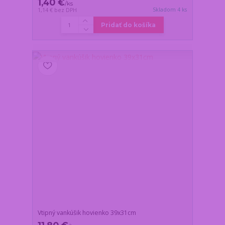
1,40 €
/
ks
Skladom 4 ks
1,14 €
bez DPH
Pridať do košíka
Vtipný vankúšik hovienko 39x31cm