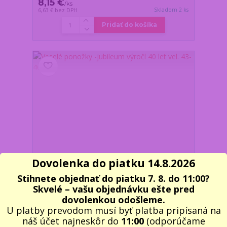
8,15 €
/
ks
Skladom 2 ks
6,63 €
bez DPH
Pridať do košíka
Dovolenka do piatku 14.8.2026
Stihnete objednať do piatku 7. 8. do 11:00?
Skvelé – vašu objednávku ešte pred
dovolenkou odošleme.
U platby prevodom musí byť platba pripísaná na
Veselé ponožky -jubileum výročí 40 let vel. 43-46
náš účet najneskôr do
11:00
(odporúčame
8,15 €