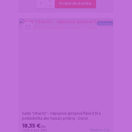
Pridať do košíka
Novinka
Sada "Uhas to" - nápojová sprejová fľaša 0,5l a
pokladnička ako hasiaci prístroj - Darot
18,35 €
/
ks
Skladom 2 ks
14,92 €
bez DPH