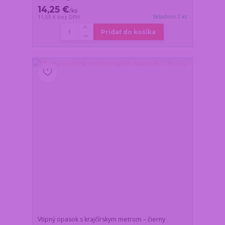
14,25 €
/
ks
Skladom 2 ks
11,59 €
bez DPH
Pridať do košíka
Vtipný opasok s krajčírskym metrom – čierny