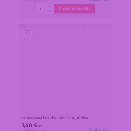
7,97 €
bez DPH
Pridať do košíka
Laminovaná kartička - přání k 30, třicítka
1,40 €
/
ks
Skladom 3 ks
1,14 €
bez DPH