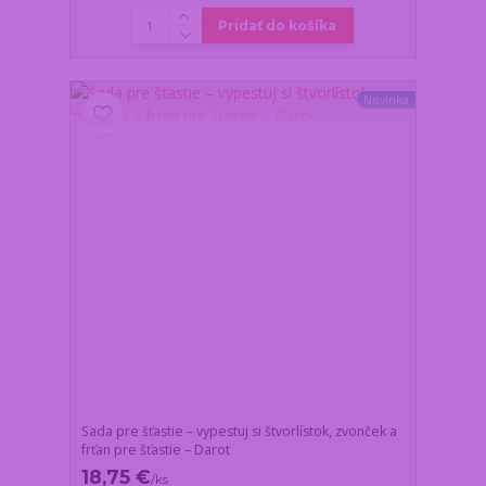
Pridať do košíka
Novinka
Sada pre šťastie – vypestuj si štvorlístok, zvonček a
frťan pre šťastie – Darot
18,75 €
/
ks