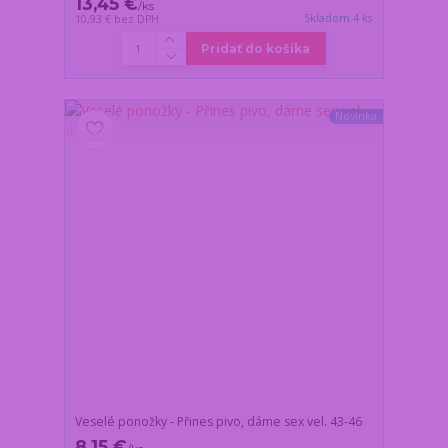
13,45 €
/
ks
Skladom 4 ks
10,93 €
bez DPH
Pridať do košíka
Novinka
Veselé ponožky - Přines pivo, dáme sex vel. 43-46
8,15 €