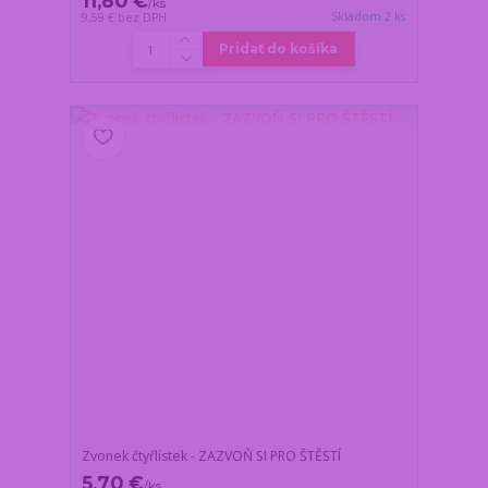
11,80 €
/
ks
Skladom 2 ks
9,59 €
bez DPH
Pridať do košíka
Zvonek čtyřlístek - ZAZVOŇ SI PRO ŠTĚSTÍ
5,70 €
/
ks