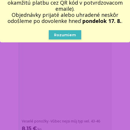
/
ks
okamžitú platbu cez QR kód v potvrdzovacom
Skladom 3 ks
6,63 €
bez DPH
emaile).
Pridať do košíka
Objednávky prijaté alebo uhradené neskôr
odošleme po dovolenke hneď
pondelok 17. 8.
.
Rozumiem
Veselé ponožky -Vůbec nejsi můj typ vel. 43-46
8,15 €
/
ks