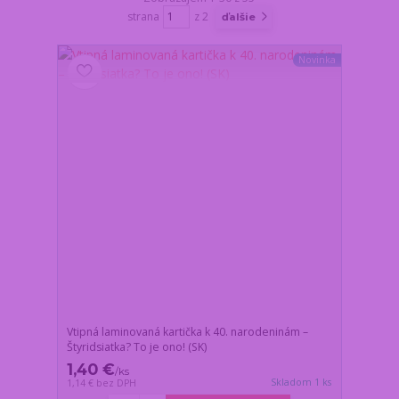
strana
z 2
ďalšie
Novinka
Vtipná laminovaná kartička k 40. narodeninám –
Štyridsiatka? To je ono! (SK)
1,40 €
/
ks
Skladom 1 ks
1,14 €
bez DPH