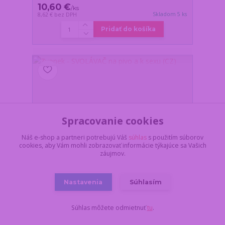
10,60 €
/
ks
Skladom 5 ks
8,62 €
bez DPH
Pridať do košíka
Spracovanie cookies
Náš e-shop a partneri potrebujú Váš
súhlas
s použitím súborov
cookies, aby Vám mohli zobrazovať informácie týkajúce sa Vašich
záujmov.
Nastavenia
Súhlasím
Súhlas môžete odmietnuť
tu
.
Zvonek - SVOLÁVAČ na pivo a k sexu (CZ)