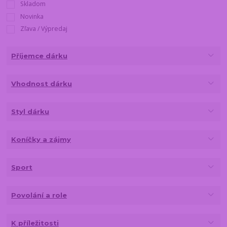
Skladom
Novinka
Zľava / Výpredaj
Příjemce dárku
Vhodnost dárku
Styl dárku
Koníčky a zájmy
Sport
Povolání a role
K příležitosti