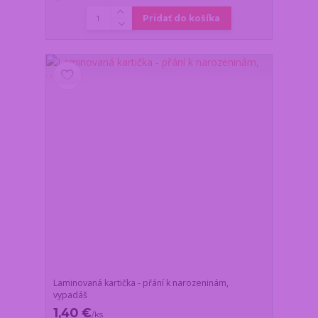
Pridať do košíka
Laminovaná kartička - přání k narozeninám,
vypadáš
1,40 €
/
ks