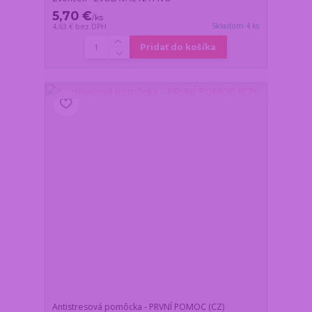
5,70 €
/
ks
Skladom 4 ks
4,63 €
bez DPH
Pridať do košíka
Antistresová pomôcka - PRVNÍ POMOC (CZ)