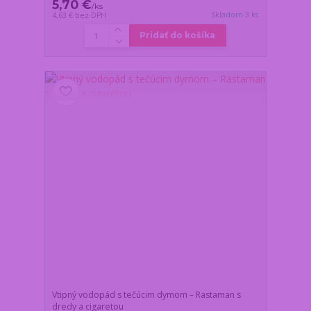
5,70 €
/
ks
Skladom 3 ks
4,63 €
bez DPH
Pridať do košíka
Vtipný vodopád s tečúcim dymom – Rastaman s
dredy a cigaretou