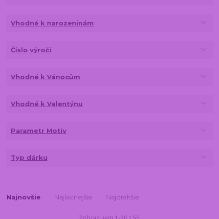
Vhodné k narozeninám
Číslo výročí
Vhodné k Vánocům
Vhodné k Valentýnu
Parametr Motiv
Typ dárku
Najnovšie
Najlacnejšie
Najdrahšie
Zobrazujem 1-30 z 55