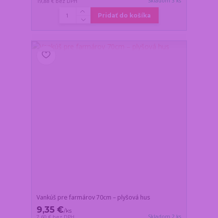
Skladom 3 ks
19,88 €
bez DPH
Pridať do košíka
Vankúš pre farmárov 70cm – plyšová hus
9,35 €
/
ks
Skladom 2 ks
7,60 €
bez DPH