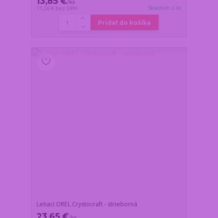
13,85 €
/
ks
Skladom 2 ks
11,26 €
bez DPH
Pridať do košíka
Letiaci OREL Crystocraft - strieborná
23,65 €
/
ks