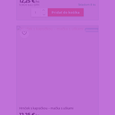
12,25 €
/
ks
Skladom 8 ks
9,96 €
bez DPH
Pridať do košíka
Novinka
Hrnček s kapsičkou – mačka s uškami
12,25 €