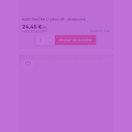
KORYTNAČKA Crystocraft - strieborná
24,45 €
/
ks
Skladom 2 ks
19,88 €
bez DPH
Pridať do košíka