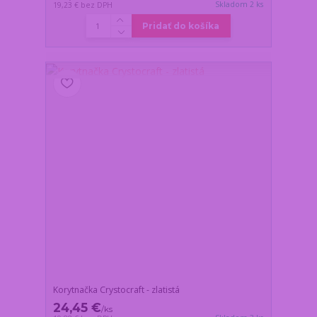
Skladom 2 ks
19,23 €
bez DPH
Pridať do košíka
Korytnačka Crystocraft - zlatistá
24,45 €
/
ks