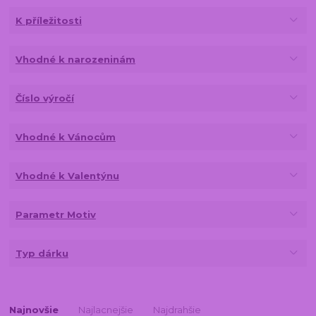
K příležitosti
Vhodné k narozeninám
Číslo výročí
Vhodné k Vánocům
Vhodné k Valentýnu
Parametr Motiv
Typ dárku
Najnovšie
Najlacnejšie
Najdrahšie