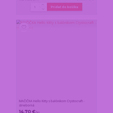
Pridať do košíka
MAČIČKA Hello Kitty s balónikom Crystocraft -
strieborná
14,70 €
/
ks