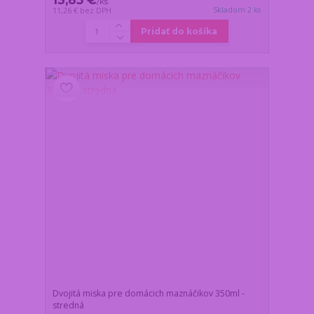
/
ks
Skladom 2 ks
11,26 €
bez DPH
Pridať do košíka
Dvojitá miska pre domácich maznáčikov 350ml -
stredná