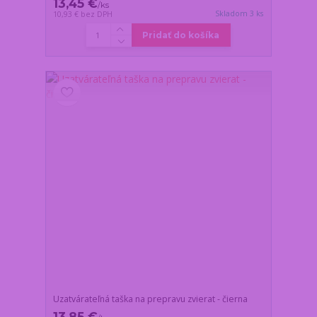
13,45 €
/
ks
Skladom 3 ks
10,93 €
bez DPH
Pridať do košíka
Uzatvárateľná taška na prepravu zvierat - čierna
13,85 €