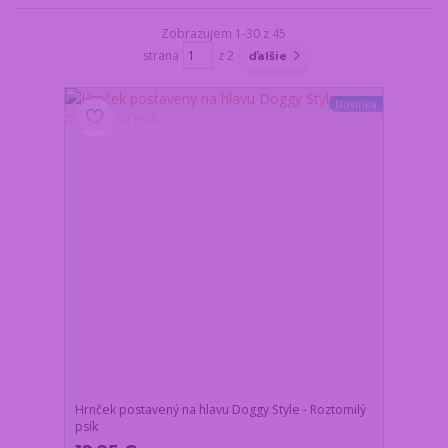
Zobrazujem 1-30 z 45
strana
z 2
ďalšie
Novinka
Hrnček postavený na hlavu Doggy Style - Roztomilý
psík