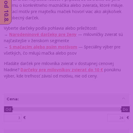
záujmu o konkrétneho maznáčika alebo zvieraťa, ktoré miluje.
Mačací motív pre majiteľku mačiek hovorí viac ako akýkoľvek
všeobecný darček.
Vyberte darčeky podľa pohlavia alebo príležitosti:
→
Narodeninové darčeky pre ženy
— milovníčky zvierat sú
najčastejšie v ženskom segmente
→
S mačacím alebo psím motívom
— špeciálny výber pre
všetkých, čo milujú mačka alebo psov
Hľadáte darček pre milovníka zvierat v dostupnej cenovej
hladine?
Darčeky pre milovníkov zvierat do 10 €
ponúknu
výber, kde trefnosť závisí od motívu, nie od ceny.
Cena:
Od
Do
€
€