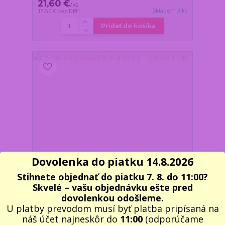
21,60 €
/
ks
Skladom 3 ks
17,56 €
bez DPH
Pridať do košíka
Dovolenka do piatku 14.8.2026
Stihnete objednať do piatku 7. 8. do 11:00?
Skvelé – vašu objednávku ešte pred
dovolenkou odošleme.
U platby prevodom musí byť platba pripísaná na
Mačacia súprava šálok a tácka - BREAK TIME
náš účet najneskôr do
11:00
(odporúčame