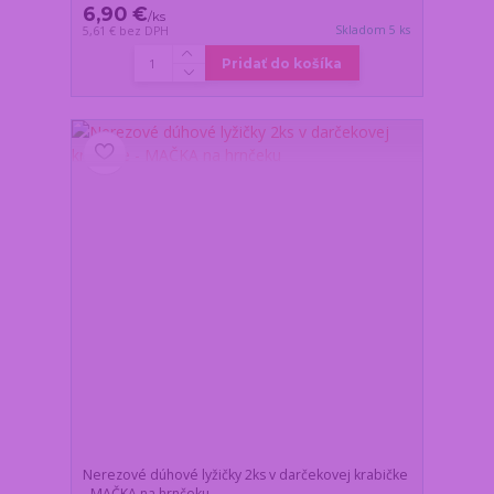
6,90 €
/
ks
Skladom 5 ks
5,61 €
bez DPH
Pridať do košíka
Nerezové dúhové lyžičky 2ks v darčekovej krabičke
- MAČKA na hrnčeku