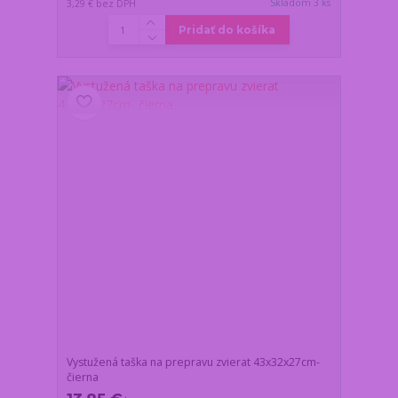
Skladom 3 ks
3,29 €
bez DPH
Pridať do košíka
Vystužená taška na prepravu zvierat 43x32x27cm-
čierna