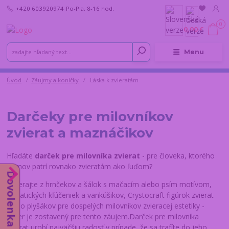
+420 603920974
Po-Pia, 8-16 hod.
0
0,00 €
Menu
Úvod
Záujmy a koníčky
Láska k zvieratám
Darčeky pre milovníkov
zvierat a maznáčikov
Hľadáte
darček pre milovníka zvierat
- pre človeka, ktorého
domov patrí rovnako zvieratám ako ľuďom?
Dovolenka od 10.8.
Vyberajte z hrnčekov a šálok s mačacím alebo psím motívom,
tematických kľúčeniek a vankúšikov, Crystocraft figúrok zvierat
alebo plyšákov pre dospelých milovníkov zvieracej estetiky -
výber je zostavený pre tento záujem.Darček pre milovníka
zvierat urobí najväčšiu radosť v prípade, že sa trafíte do jeho