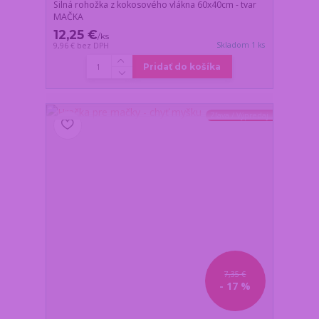
Silná rohožka z kokosového vlákna 60x40cm - tvar
MAČKA
12,25 €
/
ks
Skladom 1 ks
9,96 €
bez DPH
Pridať do košíka
Zľava / Výpredaj
7,35 €
- 17 %