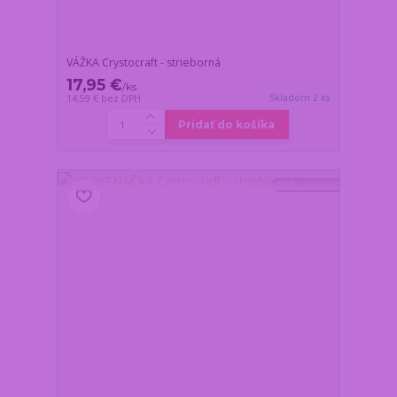
VÁŽKA Crystocraft - strieborná
17,95 €
/
ks
Skladom 2 ks
14,59 €
bez DPH
Pridať do košíka
TOP produkt