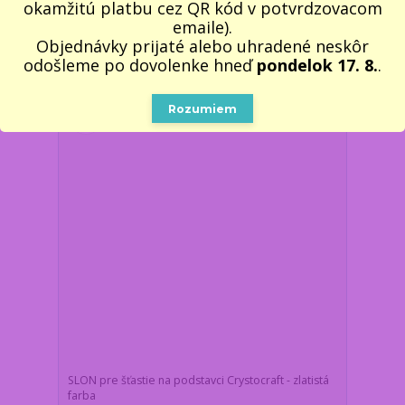
15,50 €
okamžitú platbu cez QR kód v potvrdzovacom
/
ks
Skladom 4 ks
12,60 €
bez DPH
emaile).
Objednávky prijaté alebo uhradené neskôr
Pridať do košíka
odošleme po dovolenke hneď
pondelok 17. 8.
.
Rozumiem
SLON pre šťastie na podstavci Crystocraft - zlatistá
farba