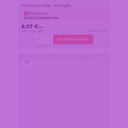
Hračka pre mačky - chyť myšku
Zľava končí:
20
dní
13
hod
25
min
6,07 €
/
ks
Skladom 2 ks
4,93 €
bez DPH
Pridať do košíka