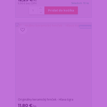
/
ks
Skladom 10 ks
9,96 €
bez DPH
Pridať do košíka
Novinka
Originálny keramický hrnček - Hlava tigra
11,80 €
/
ks