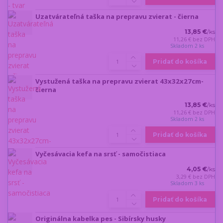
Uzatvárateľná taška na prepravu zvierat - čierna
13,85 €
/
ks
11,26 €
bez DPH
Skladom 2 ks
Pridať do košíka
Vystužená taška na prepravu zvierat 43x32x27cm-
čierna
13,85 €
/
ks
11,26 €
bez DPH
Skladom 2 ks
Pridať do košíka
Vyčesávacia kefa na srsť - samočistiaca
4,05 €
/
ks
3,29 €
bez DPH
Skladom 3 ks
Pridať do košíka
Originálna kabelka pes - Sibírsky husky