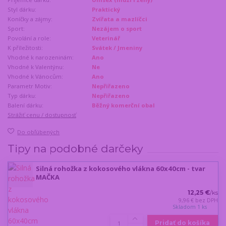
Styl dárku:
Praktický
Koníčky a zájmy:
Zvířata a mazlíčci
Sport:
Nezájem o sport
Povolání a role:
Veterinář
K příležitosti:
Svátek / Jmeniny
Vhodné k narozeninám:
Ano
Vhodné k Valentýnu:
Ne
Vhodné k Vánocům:
Ano
Parametr Motiv:
Nepřiřazeno
Typ dárku:
Nepřiřazeno
Balení dárku:
Běžný komerční obal
Strážiť cenu / dostupnosť
Do obľúbených
Tipy na podobné darčeky
Silná rohožka z kokosového vlákna 60x40cm - tvar
MAČKA
12,25 €
/
ks
9,96 €
bez DPH
Skladom 1 ks
Pridať do košíka