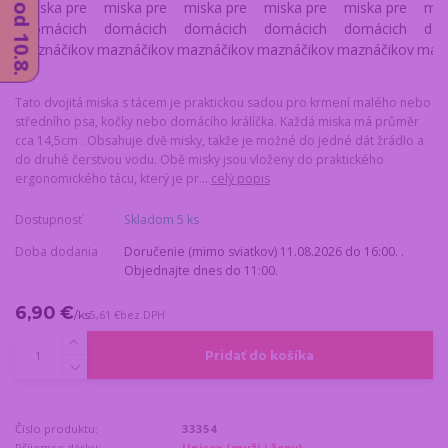
Tato dvojitá miska s tácem je praktickou sadou pro krmení malého nebo
středního psa, kočky nebo domácího králíčka. Každá miska má průměr
cca 14,5cm . Obsahuje dvě misky, takže je možné do jedné dát žrádlo a
do druhé čerstvou vodu. Obě misky jsou vloženy do praktického
ergonomického tácu, který je pr...
celý popis
Dostupnosť
Skladom 5 ks
Doba dodania
Doručenie (mimo sviatkov) 11.08.2026 do 16:00. .
Objednajte dnes do 11:00.
6,90 €
/
ks
5,61 €
bez DPH
Pridať do košíka
Číslo produktu:
33354
Příjemce dárku:
Unisex (muži i ženy)