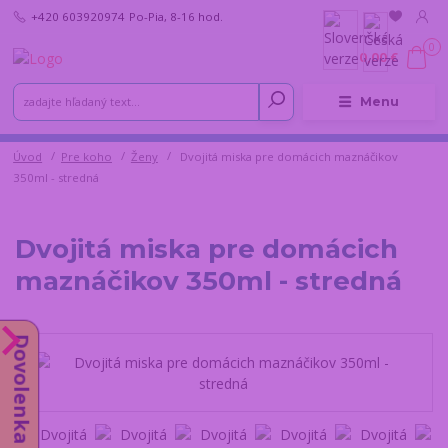
+420 603920974
Po-Pia, 8-16 hod.
0
0,00 €
Menu
Úvod
Pre koho
Ženy
Dvojitá miska pre domácich maznáčikov
350ml - stredná
Dvojitá miska pre domácich
maznáčikov 350ml - stredná
Dovolenka od 10.8.