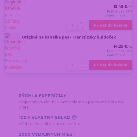
13,45 €
/
ks
10,93 €
bez DPH
Skladom 2 ks
Pridať do košíka
Originálna kabelka pes - Francúzsky buldoček
14,25 €
/
ks
11,59 €
bez DPH
Skladom 2 ks
Pridať do košíka
RÝCHLA EXPEDÍCIA⚡
Objednávky do 11:00 odosielame v pracovné dni ešte
dnes
100% VLASTNÝ SKLAD 📦
Všetko, čo vidíte, naozaj máme
2000 VÝDAJNÝCH MIEST