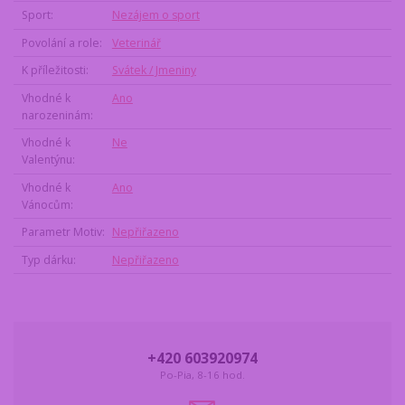
Sport
Nezájem o sport
Povolání a role
Veterinář
K příležitosti
Svátek / Jmeniny
Vhodné k
Ano
narozeninám
Vhodné k
Ne
Valentýnu
Vhodné k
Ano
Vánocům
Parametr Motiv
Nepřiřazeno
Typ dárku
Nepřiřazeno
+420 603920974
Po-Pia, 8-16 hod.