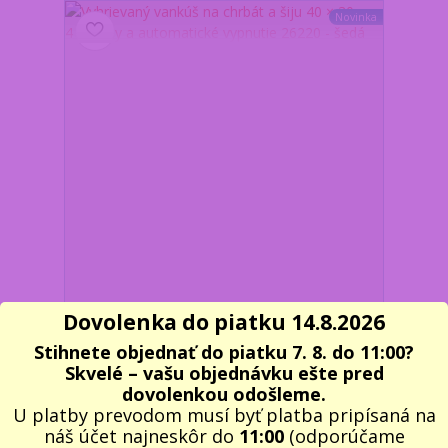
Novinka
Dovolenka do piatku 14.8.2026
Vyhrievaný vankúš na chrbát a šiju 40 × 30 cm, 4
výkony a automatické vypnutie 26220 - šedá
Stihnete objednať do piatku 7. 8. do 11:00?
20,40 €
/
ks
Skvelé – vašu objednávku ešte pred
Skladom 4 ks
16,59 €
bez DPH
dovolenkou odošleme.
Pridať do košíka
U platby prevodom musí byť platba pripísaná na
náš účet najneskôr do
11:00
(odporúčame