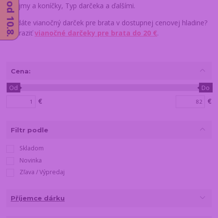
Záujmy a koníčky, Typ darčeka a ďalšími.
Hľadáte vianočný darček pre brata v dostupnej cenovej hladine?
Zobraziť
vianočné darčeky pre brata do 20 €
.
Cena:
Od
Do
€
€
Filtr podle
Skladom
Novinka
Zľava / Výpredaj
Příjemce dárku