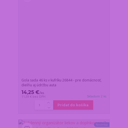
Gola sada 46 ks v kufríku 26844 - pre domácnosť,
dielňu aj údržbu auta
14,25 €
/
ks
Skladom 2 ks
11,59 €
bez DPH
Pridať do košíka
Novinka