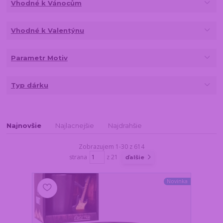
Vhodné k Vánocům
Vhodné k Valentýnu
Parametr Motiv
Typ dárku
Najnovšie
Najlacnejšie
Najdrahšie
Zobrazujem 1-30 z 614
strana
z 21
ďalšie
Novinka