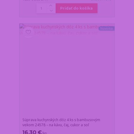
Pridať do košíka
Novinka
Súprava kuchynských dóz 4 ks s bambusovým
vekom 24578 – na kávu, čaj, cukor a soľ
16,30 €
/
ks