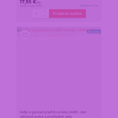
17,95 €
/
ks
Skladom 2 ks
14,59 €
bez DPH
Pridať do košíka
Novinka
Veľký organizačný kufrík na lieky 24499 - dve
výklopné police a priehľadné veko