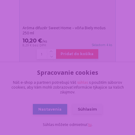
Aróma difuzér Sweet Home – vôňa Biely mošus
250 ml
10,20 €
/
ks
Skladom 4 ks
8,29 €
bez DPH
Pridať do košíka
Spracovanie cookies
Novinka
Náš e-shop a partneri potrebujú Váš
súhlas
s použitím súborov
cookies, aby Vám mohli zobrazovať informácie týkajúce sa Vašich
záujmov.
Nastavenia
Súhlasím
Súhlas môžete odmietnuť
tu
.