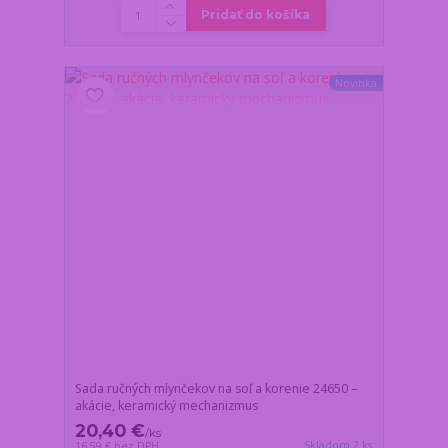
Pridať do košíka
Novinka
Sada ručných mlynčekov na soľ a korenie 24650 –
akácie, keramický mechanizmus
20,40 €
/
ks
Skladom 2 ks
16,59 €
bez DPH