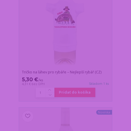
Tričko na láhev pro rybáře – Nejlepší rybář (CZ)
5,30 €
/
ks
Skladom 1 ks
4,31 €
bez DPH
Pridať do košíka
Novinka