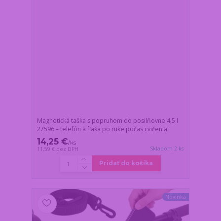
Magnetická taška s popruhom do posilňovne 4,5 l
27596 – telefón a fľaša po ruke počas cvičenia
14,25 €
/
ks
Skladom 2 ks
11,59 €
bez DPH
Pridať do košíka
Novinka