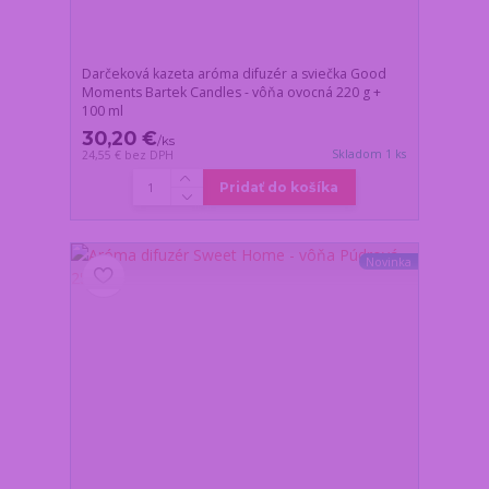
Darčeková kazeta aróma difuzér a sviečka Good
Moments Bartek Candles - vôňa ovocná 220 g +
100 ml
30,20 €
/
ks
Skladom 1 ks
24,55 €
bez DPH
Pridať do košíka
Novinka