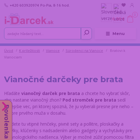
+420 603920974
Po-Pia, 8-16 hod.
0
0,00 €
Menu
Úvod
K príležitosti
Vianoce
Súrodenci na Vianoce
Bratovi k
Vianociam
Vianočné darčeky pre brata
Hľadáte
vianočný darček pre brata
a chcete ho vybrať skôr,
ako nastane vianočný zhon?
Pod stromček pre brata
sedí
najlepšie vec, pri ktorej spozná, že ju vyberali presne pre neho –
Dovolenka od 10.8.
nie pre prvého muža v dosahu.
Nájdete tu vtipné hrnčeky, pivné sety a pollitre, ploskačky a
butylky, kľúčenky s nadsadením alebo gadgety a vychytávky pre
technologického nadšenca. Výber je možné zúžiť pomocou filtra