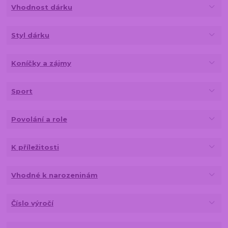
Vhodnost dárku
Styl dárku
Koníčky a zájmy
Sport
Povolání a role
K příležitosti
Vhodné k narozeninám
Číslo výročí