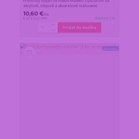
Prenosný stojan na maľbu Maaleo s puzdrom na
akrylové, olejové a akvarelové maľovanie
10,60 €
/
ks
Skladom 2 ks
8,62 €
bez DPH
Pridať do košíka
Novinka