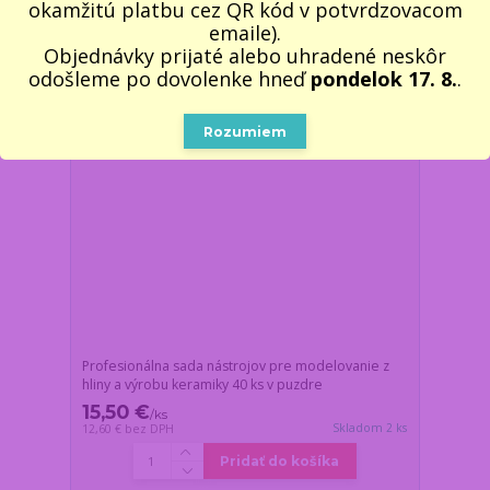
okamžitú platbu cez QR kód v potvrdzovacom
emaile).
Novinka
Objednávky prijaté alebo uhradené neskôr
odošleme po dovolenke hneď
pondelok 17. 8.
.
Rozumiem
Profesionálna sada nástrojov pre modelovanie z
hliny a výrobu keramiky 40 ks v puzdre
15,50 €
/
ks
Skladom 2 ks
12,60 €
bez DPH
Pridať do košíka