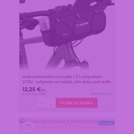
Vodeodolná taška na bicykel 1,5 l s popruhom
27352 – uchytenie na riadidlá, rám alebo pod sedlo
12,25 €
/
ks
Skladom 2 ks
9,96 €
bez DPH
Pridať do košíka
Novinka