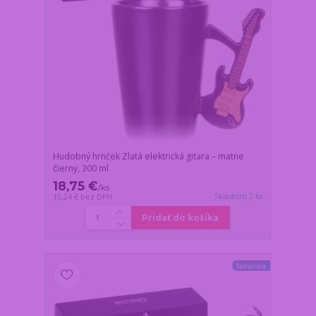
Hudobný hrnček Zlatá elektrická gitara – matne
čierny, 300 ml
18,75 €
/
ks
Skladom 2 ks
15,24 €
bez DPH
Pridať do košíka
Novinka