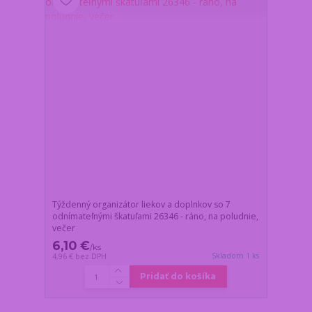
Týždenný organizátor liekov a doplnkov so 7
odnímateľnými škatuľami 26346 - ráno, na poludnie,
večer
6,10 €
/
ks
Skladom 1 ks
4,96 €
bez DPH
Pridať do košíka