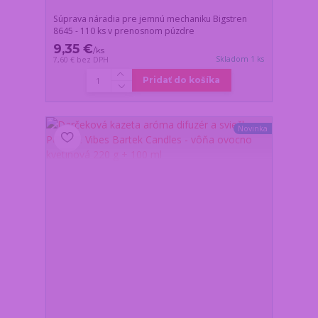
Súprava náradia pre jemnú mechaniku Bigstren
8645 - 110 ks v prenosnom púzdre
9,35 €
/
ks
Skladom 1 ks
7,60 €
bez DPH
Pridať do košíka
Novinka