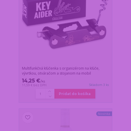
Multifunkčná kľúčenka s organizérom na kľúče,
vývrtkou, otváračom a stojanom na mobil
14,25 €
/
ks
Skladom 3 ks
11,59 €
bez DPH
Pridať do košíka
Novinka