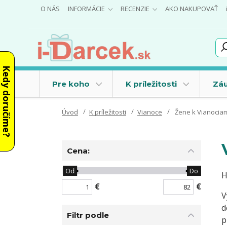
O NÁS
INFORMÁCIE
RECENZIE
AKO NAKUPOVAŤ
Kedy doručíme?
Pre koho
K príležitosti
Záu
Úvod
K príležitosti
Vianoce
Žene k Vianocia
Cena:
Od
Do
H
€
€
V
d
Filtr podle
p