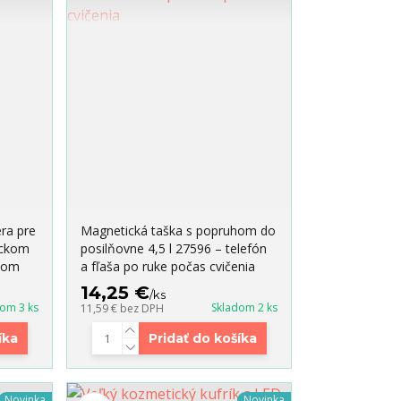
ra pre
Magnetická taška s popruhom do
eckom
posilňovne 4,5 l 27596 – telefón
čkom
a fľaša po ruke počas cvičenia
14,25 €
/
ks
dom 3 ks
Skladom 2 ks
11,59 €
bez DPH
íka
Pridať do košíka
Novinka
Novinka