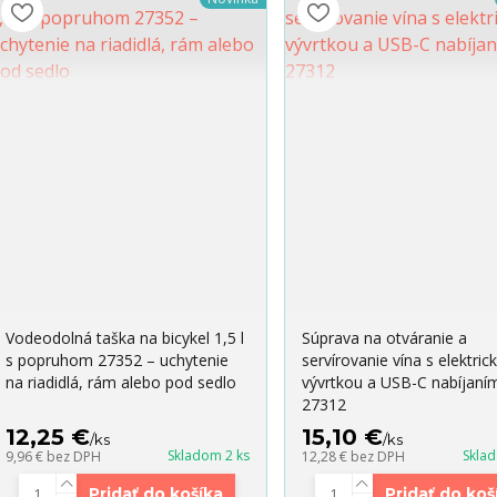
Vodeodolná taška na bicykel 1,5 l
Súprava na otváranie a
s popruhom 27352 – uchytenie
servírovanie vína s elektric
na riadidlá, rám alebo pod sedlo
vývrtkou a USB-C nabíjaní
27312
12,25 €
15,10 €
/
ks
/
ks
Skladom 2 ks
Skla
9,96 €
bez DPH
12,28 €
bez DPH
Pridať do košíka
Pridať do koš