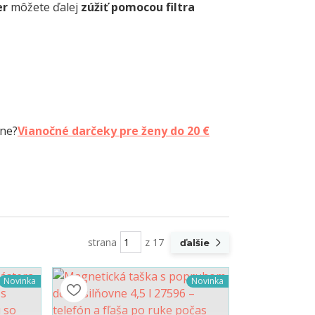
er
môžete ďalej
zúžiť pomocou filtra
ine?
Vianočné darčeky pre ženy do 20 €
strana
z 17
ďalšie
Novinka
Novinka