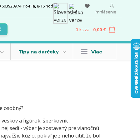
0 603920974
Po-Pia, 8-16 hod.
Prihlásenie
0
ks
za
0,00 €
ť
Tipy na darčeky
Viac
ne osobný?
íveskov a figúrok, šperkovníc,
nej sedí - výber je zostavený pre vianočnú
jväčšie kúzlo, pokiaľ je z neho cítiť, že bol