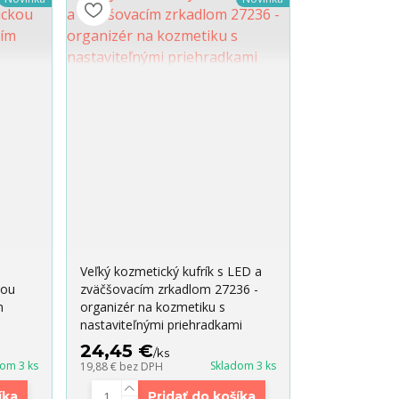
Veľký kozmetický kufrík s LED a
kou
zväčšovacím zrkadlom 27236 -
m
organizér na kozmetiku s
nastaviteľnými priehradkami
24,45 €
/
ks
dom 3 ks
Skladom 3 ks
19,88 €
bez DPH
íka
Pridať do košíka