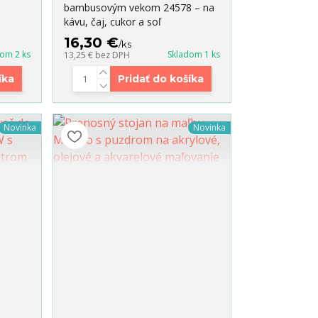
bambusovým vekom 24578 – na
kávu, čaj, cukor a soľ
16,30 €
/
ks
dom 2 ks
Skladom 1 ks
13,25 €
bez DPH
íka
Pridať do košíka
Novinka
Novinka