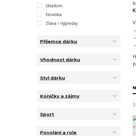
k
Skladom
K
Novinka
V
Zľava / Výpredaj
Příjemce dárku
H
Vhodnost dárku
p
Styl dárku
N
Koníčky a zájmy
Z
Sport
Povolání a role