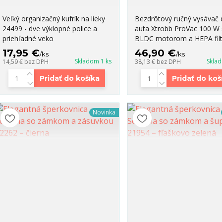
Veľký organizačný kufrík na lieky
Bezdrôtový ručný vysávač 
24499 - dve výklopné police a
auta Xtrobb ProVac 100 W 
priehľadné veko
BLDC motorom a HEPA fil
17,95 €
46,90 €
/
ks
/
ks
Skladom 1 ks
Skla
14,59 €
bez DPH
38,13 €
bez DPH
Pridať do košíka
Pridať do koš
Novinka