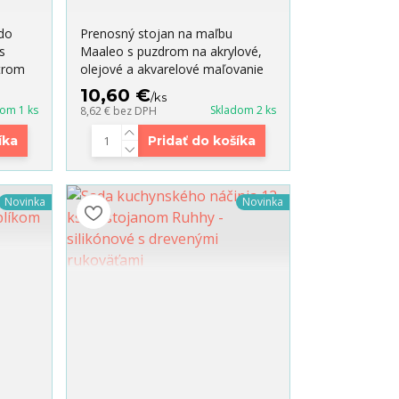
do
Prenosný stojan na maľbu
s
Maaleo s puzdrom na akrylové,
trom
olejové a akvarelové maľovanie
10,60 €
/
ks
dom 1 ks
Skladom 2 ks
8,62 €
bez DPH
íka
Pridať do košíka
Novinka
Novinka