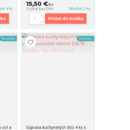
15,50 €
/
ks
dom 4 ks
Skladom 2 ks
12,60 €
bez DPH
íka
Pridať do košíka
Novinka
Novinka
 soľ a
Súprava kuchynských dóz 4 ks s