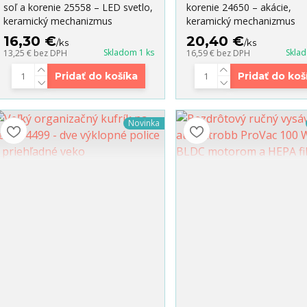
soľ a korenie 25558 – LED svetlo,
korenie 24650 – akácie,
keramický mechanizmus
keramický mechanizmus
16,30 €
20,40 €
/
ks
/
ks
Skladom 1 ks
Skla
13,25 €
bez DPH
16,59 €
bez DPH
Pridať do košíka
Pridať do koš
Novinka