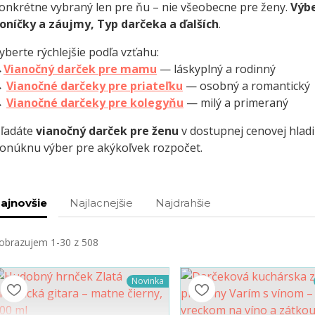
onkrétne vybraný len pre ňu – nie všeobecne pre ženy.
Výb
oníčky a záujmy, Typ darčeka a ďalších
.
yberte rýchlejšie podľa vzťahu:
→
Vianočný darček pre mamu
— láskyplný a rodinný
→
Vianočné darčeky pre priateľku
— osobný a romantický
→
Vianočné darčeky pre kolegyňu
— milý a primeraný
ľadáte
vianočný darček pre ženu
v dostupnej cenovej hlad
onúknu výber pre akýkoľvek rozpočet.
ajnovšie
Najlacnejšie
Najdrahšie
obrazujem 1-30 z 508
Novinka