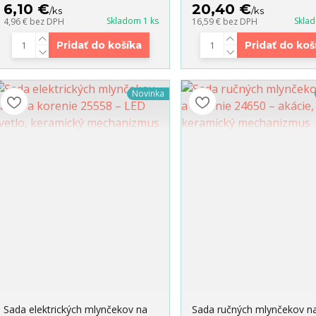
6,10 €
20,40 €
/
ks
/
ks
Skladom 1 ks
Skla
4,96 €
bez DPH
16,59 €
bez DPH
Pridať do košíka
Pridať do koš
Novinka
Sada elektrických mlynčekov na
Sada ručných mlynčekov na