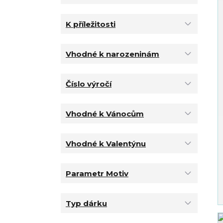
K příležitosti
Vhodné k narozeninám
Číslo výročí
Vhodné k Vánocům
Vhodné k Valentýnu
Parametr Motiv
Typ dárku