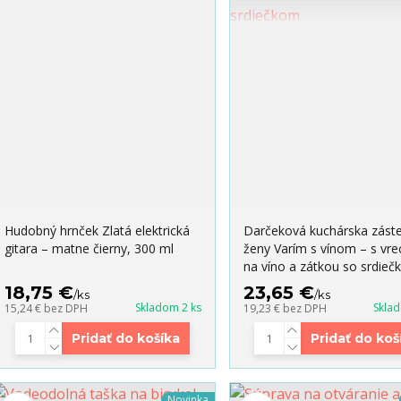
Hudobný hrnček Zlatá elektrická
Darčeková kuchárska záste
gitara – matne čierny, 300 ml
ženy Varím s vínom – s vr
na víno a zátkou so srdie
18,75 €
23,65 €
/
ks
/
ks
Skladom 2 ks
Skla
15,24 €
bez DPH
19,23 €
bez DPH
Pridať do košíka
Pridať do koš
Novinka