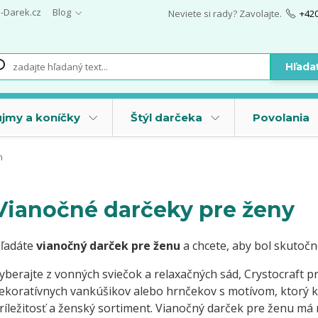
i-Darek.cz
Blog
Neviete si rady? Zavolajte.
+42
Hľada
jmy a koníčky
Štýl darčeka
Povolania
m
Vianočné darčeky pre ženy
ľadáte
vianočný darček pre ženu
a chcete, aby bol skutoč
yberajte z vonných sviečok a relaxačných sád, Crystocraft pr
ekoratívnych vankúšikov alebo hrnčekov s motívom, ktorý k 
ríležitosť a ženský sortiment. Vianočný darček pre ženu má na