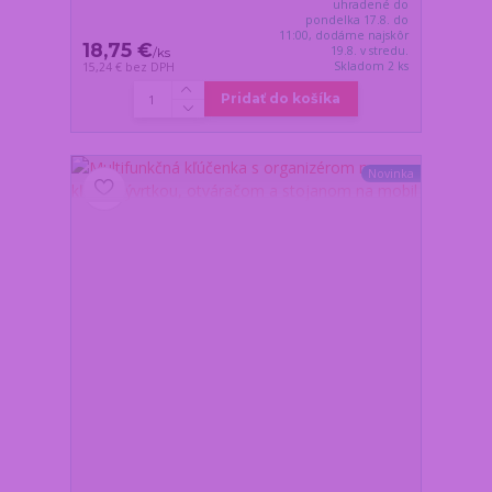
uhradené do
pondelka 17.8. do
11:00, dodáme najskôr
18,75 €
19.8. v stredu.
/
ks
Skladom 2 ks
15,24 €
bez DPH
Pridať do košíka
Novinka