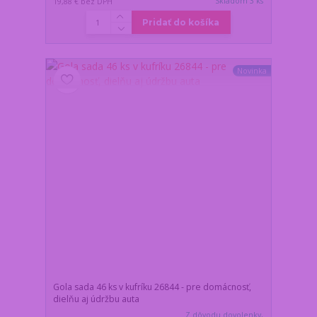
Skladom 3 ks
19,88 €
bez DPH
Pridať do košíka
Novinka
Gola sada 46 ks v kufríku 26844 - pre domácnosť,
dielňu aj údržbu auta
Z dôvodu dovolenky,