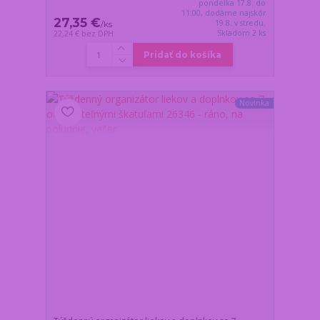
pondelka 17.8. do
11:00, dodáme najskôr
27,35 €
19.8. v stredu.
/
ks
Skladom 2 ks
22,24 €
bez DPH
Pridať do košíka
Novinka