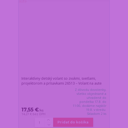
Interaktívny detský volant so zvukmi, svetlami,
projektorom a prísavkami 26513 – Volant na aute
Z dôvodu dovolenky,
všetko objednané a
uhradené do
pondelka 17.8. do
11:00, dodáme najskôr
17,55 €
19.8. v stredu.
/
ks
Skladom 2 ks
14,27 €
bez DPH
Pridať do košíka