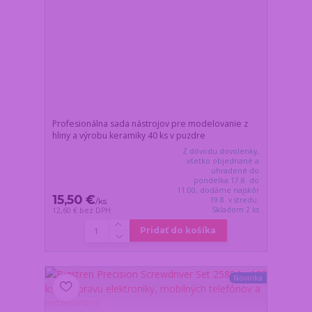
Profesionálna sada nástrojov pre modelovanie z
hliny a výrobu keramiky 40 ks v puzdre
Z dôvodu dovolenky,
všetko objednané a
uhradené do
pondelka 17.8. do
11:00, dodáme najskôr
15,50 €
19.8. v stredu.
/
ks
Skladom 2 ks
12,60 €
bez DPH
Pridať do košíka
Novinka