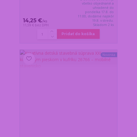
všetko objednané a
uhradené do
pondelka 17.8. do
11:00, dodáme najskôr
14,25 €
19.8. v stredu.
/
ks
Skladom 2 ks
11,59 €
bez DPH
Pridať do košíka
Novinka