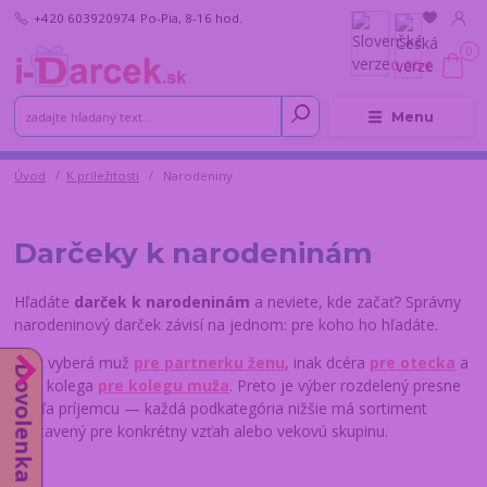
+420 603920974
Po-Pia, 8-16 hod.
0
0,00 €
Menu
Úvod
K príležitosti
Narodeniny
Darčeky k narodeninám
Hľadáte
darček k narodeninám
a neviete, kde začať? Správny
narodeninový darček závisí na jednom: pre koho ho hľadáte.
Inak vyberá muž
pre partnerku ženu
, inak dcéra
pre otecka
a
Dovolenka do 14.8.
inak kolega
pre kolegu muža
. Preto je výber rozdelený presne
podľa príjemcu — každá podkategória nižšie má sortiment
zostavený pre konkrétny vzťah alebo vekovú skupinu.