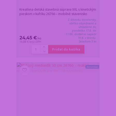
Kreatívna detská stavebná súprava XXL s kinetickým
pieskom v kufríku 26766 – mobilné stavenisko
Z dôvodu dovolenky,
všetko objednané a
uhradené do
pondelka 17.8. do
11:00, dodáme najskôr
24,45 €
19.8. v stredu.
/
ks
Skladom 3 ks
19,88 €
bez DPH
Pridať do košíka
Novinka