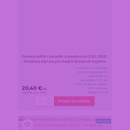
Drevený kufrík s náradím a stavebnicou ZOO 26581
– kreatívna súprava pre malých domácich majstrov
Z dôvodu dovolenky,
všetko objednané a
uhradené do
pondelka 17.8. do
11:00, dodáme najskôr
20,40 €
19.8. v stredu.
/
ks
Skladom 2 ks
16,59 €
bez DPH
Pridať do košíka
Novinka