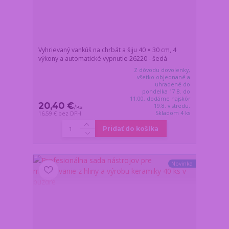
Vyhrievaný vankúš na chrbát a šiju 40 × 30 cm, 4
výkony a automatické vypnutie 26220 - šedá
Z dôvodu dovolenky,
všetko objednané a
uhradené do
pondelka 17.8. do
11:00, dodáme najskôr
20,40 €
19.8. v stredu.
/
ks
Skladom 4 ks
16,59 €
bez DPH
Pridať do košíka
Novinka