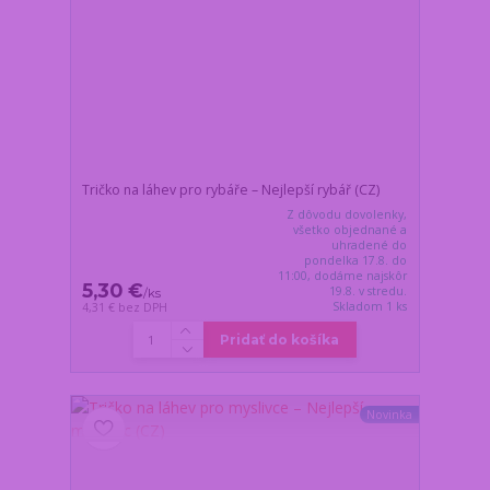
Tričko na láhev pro rybáře – Nejlepší rybář (CZ)
Z dôvodu dovolenky,
všetko objednané a
uhradené do
pondelka 17.8. do
11:00, dodáme najskôr
5,30 €
19.8. v stredu.
/
ks
Skladom 1 ks
4,31 €
bez DPH
Pridať do košíka
Novinka