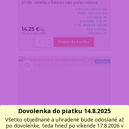
27596 – telefón a fľaša po ruke počas cvičenia
Z dôvodu dovolenky,
všetko objednané a
uhradené do
pondelka 17.8. do
11:00, dodáme najskôr
14,25 €
19.8. v stredu.
/
ks
Skladom 2 ks
11,59 €
bez DPH
Pridať do košíka
Novinka
Dovolenka do piatku 14.8.2025
Všetko objednané a uhradené bude odoslané až
po dovolenke, teda hneď po víkende 17.8.2026 v