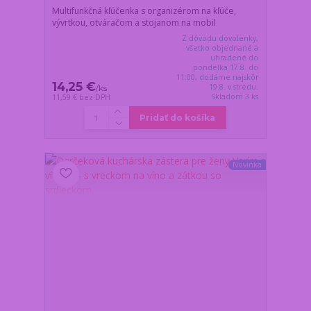
Multifunkčná kľúčenka s organizérom na kľúče,
vývrtkou, otváračom a stojanom na mobil
Z dôvodu dovolenky,
všetko objednané a
uhradené do
pondelka 17.8. do
11:00, dodáme najskôr
14,25 €
19.8. v stredu.
/
ks
Skladom 3 ks
11,59 €
bez DPH
Pridať do košíka
Novinka