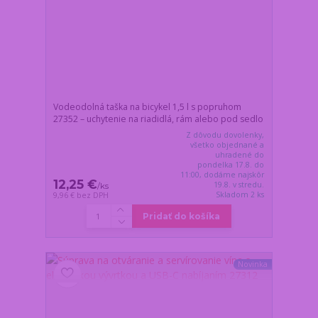
Vodeodolná taška na bicykel 1,5 l s popruhom
27352 – uchytenie na riadidlá, rám alebo pod sedlo
Z dôvodu dovolenky,
všetko objednané a
uhradené do
pondelka 17.8. do
11:00, dodáme najskôr
12,25 €
19.8. v stredu.
/
ks
Skladom 2 ks
9,96 €
bez DPH
Pridať do košíka
Novinka