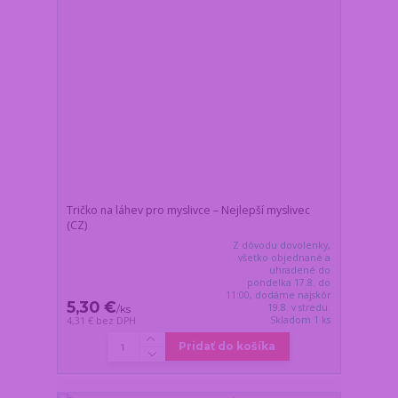
Tričko na láhev pro myslivce – Nejlepší myslivec
(CZ)
Z dôvodu dovolenky,
všetko objednané a
uhradené do
pondelka 17.8. do
11:00, dodáme najskôr
5,30 €
19.8. v stredu.
/
ks
Skladom 1 ks
4,31 €
bez DPH
Pridať do košíka