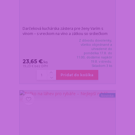
Darčeková kuchárska zástera pre ženy Varím s
vínom – s vreckom na víno a zátkou so srdiečkom
Z dôvodu dovolenky,
všetko objednané a
uhradené do
pondelka 17.8. do
11:00, dodáme najskôr
23,65 €
19.8. v stredu.
/
ks
Skladom 3 ks
19,23 €
bez DPH
Pridať do košíka
Novinka