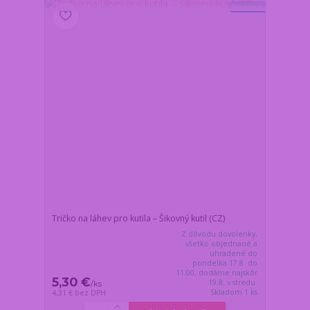
Novinka
Tričko na láhev pro kutila – Šikovný kutil (CZ)
Z dôvodu dovolenky,
všetko objednané a
uhradené do
pondelka 17.8. do
11:00, dodáme najskôr
5,30 €
19.8. v stredu.
/
ks
Skladom 1 ks
4,31 €
bez DPH