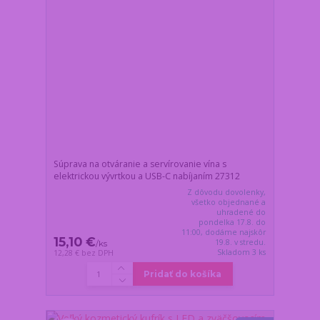
Súprava na otváranie a servírovanie vína s
elektrickou vývrtkou a USB-C nabíjaním 27312
Z dôvodu dovolenky,
všetko objednané a
uhradené do
pondelka 17.8. do
11:00, dodáme najskôr
15,10 €
19.8. v stredu.
/
ks
Skladom 3 ks
12,28 €
bez DPH
Pridať do košíka