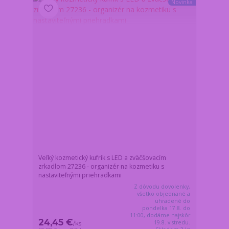
Novinka
Veľký kozmetický kufrík s LED a zväčšovacím
zrkadlom 27236 - organizér na kozmetiku s
nastaviteľnými priehradkami
Z dôvodu dovolenky,
všetko objednané a
uhradené do
pondelka 17.8. do
11:00, dodáme najskôr
24,45 €
19.8. v stredu.
/
ks