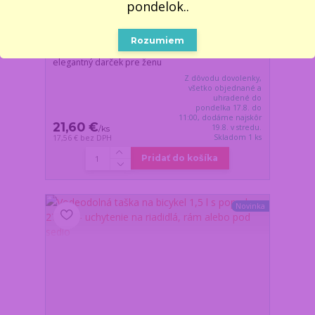
pondelok..
Rozumiem
Ružový box plný nevädnúcich ruží 27595 –
elegantný darček pre ženu
Z dôvodu dovolenky,
všetko objednané a
uhradené do
pondelka 17.8. do
11:00, dodáme najskôr
21,60 €
19.8. v stredu.
/
ks
Skladom 1 ks
17,56 €
bez DPH
Pridať do košíka
Novinka