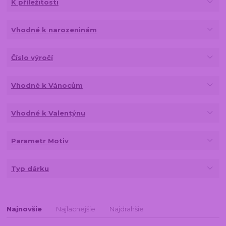
K příležitosti
Vhodné k narozeninám
Číslo výročí
Vhodné k Vánocům
Vhodné k Valentýnu
Parametr Motiv
Typ dárku
Najnovšie
Najlacnejšie
Najdrahšie