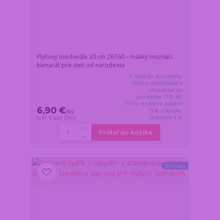
Plyšový medvedík 30 cm 26760 – mäkký maznáci
kamarát pre deti od narodenia
Z dôvodu dovolenky,
všetko objednané a
uhradené do
pondelka 17.8. do
11:00, dodáme najskôr
6,90 €
19.8. v stredu.
/
ks
Skladom 3 ks
5,61 €
bez DPH
Pridať do košíka
Novinka