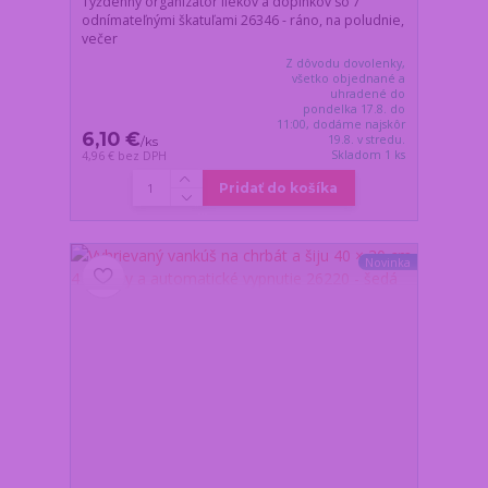
Týždenný organizátor liekov a doplnkov so 7
odnímateľnými škatuľami 26346 - ráno, na poludnie,
večer
Z dôvodu dovolenky,
všetko objednané a
uhradené do
pondelka 17.8. do
11:00, dodáme najskôr
6,10 €
19.8. v stredu.
/
ks
Skladom 1 ks
4,96 €
bez DPH
Pridať do košíka
Novinka