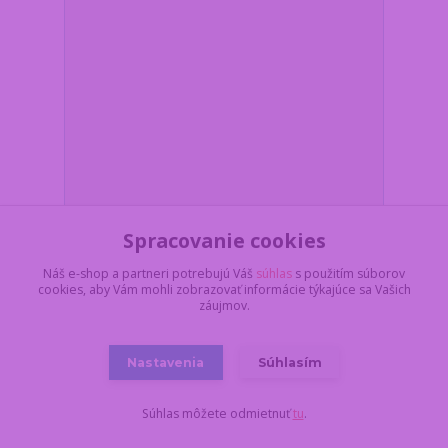
Spracovanie cookies
Bigstren Precision Screwdriver Set 25804 - 133 ks
Náš e-shop a partneri potrebujú Váš
súhlas
s použitím súborov
na opravu elektroniky, mobilných telefónov a
cookies, aby Vám mohli zobrazovať informácie týkajúce sa Vašich
notebookov
záujmov.
Z dôvodu dovolenky,
všetko objednané a
uhradené do
pondelka 17.8. do
Nastavenia
Súhlasím
11:00, dodáme najskôr
17,55 €
19.8. v stredu.
/
ks
Skladom 3 ks
14,27 €
bez DPH
Súhlas môžete odmietnuť
tu
.
Pridať do košíka