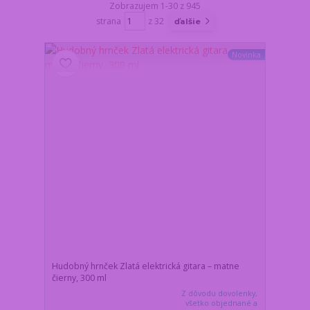
Zobrazujem 1-30 z 945
strana
z 32
ďalšie
Novinka
Hudobný hrnček Zlatá elektrická gitara – matne
čierny, 300 ml
Z dôvodu dovolenky,
všetko objednané a