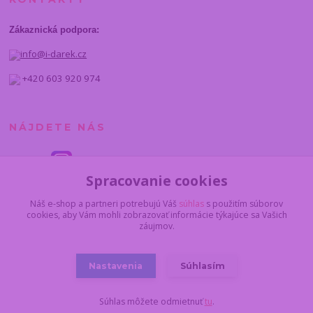
Zákaznická podpora:
info@i-darek.cz
+420 603 920 974
NÁJDETE NÁS
Spracovanie cookies
Náš e-shop a partneri potrebujú Váš
súhlas
s použitím súborov
cookies, aby Vám mohli zobrazovať informácie týkajúce sa Vašich
záujmov.
Nastavenia
Súhlasím
© 2014 - 2025 I-darcek.sk
Súhlas môžete odmietnuť
tu
.
Vytvorené na
Eshop-rychlo.sk