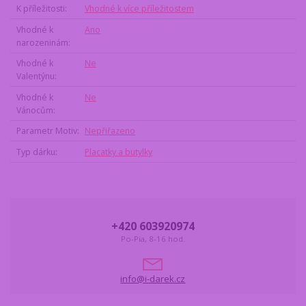
K příležitosti
Vhodné k více příležitostem
Vhodné k
Ano
narozeninám
Vhodné k
Ne
Valentýnu
Vhodné k
Ne
Vánocům
Parametr Motiv
Nepřiřazeno
Typ dárku
Placatky a butylky
+420 603920974
Po-Pia, 8-16 hod.
info@i-darek.cz