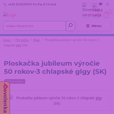
+420 603920974
Po-Pia, 8-16 hod.
0
0,00 €
Menu
Úvod
Pre koho
Muži
Ploskačka jubileum výročie 50 rokov-3
chlapské glgy (SK)
Ploskačka jubileum výročie
50 rokov-3 chlapské glgy (SK)
TOP produkt
Dovolenka od 10.8.