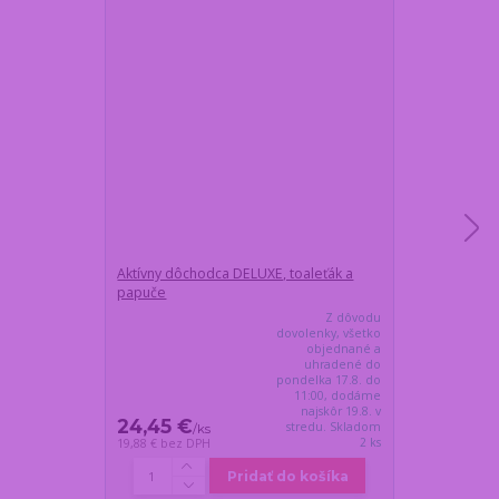
Aktívny dôchodca DELUXE, toaleťák a
Darčeková fľaš
papuče
výročie 50 ro
Z dôvodu
dovolenky, všetko
objednané a
uhradené do
pondelka 17.8. do
11:00, dodáme
najskôr 19.8. v
24,45 €
22,45 €
stredu. Skladom
/
ks
/
k
2 ks
19,88 €
bez DPH
18,25 €
bez DP
Pridať do košíka