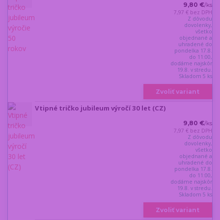
9,80 €
/
ks
7,97 €
bez DPH
Z dôvodu
dovolenky,
všetko
objednané a
uhradené do
pondelka 17.8.
do 11:00,
dodáme najskôr
19.8. v stredu.
Skladom 5 ks
Zvoliť variant
Vtipné tričko jubileum výročí 30 let (CZ)
9,80 €
/
ks
7,97 €
bez DPH
Z dôvodu
dovolenky,
všetko
objednané a
uhradené do
pondelka 17.8.
do 11:00,
dodáme najskôr
19.8. v stredu.
Skladom 5 ks
Zvoliť variant