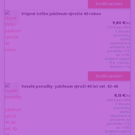
Zvoliť variant
Vtipné tričko jubileum výročie 40 rokov
9,80 €
/
ks
7,97 €
bez DPH
Z dôvodu
dovolenky,
všetko
objednané a
uhradené do
pondelka 17.8.
do 11:00,
dodáme najskôr
19.8. v stredu.
Skladom 1 ks
Zvoliť variant
Veselé ponožky -jubileum výročí 40 let vel. 43-46
8,15 €
/
ks
6,63 €
bez DPH
Z dôvodu
dovolenky,
všetko
objednané a
uhradené do
pondelka 17.8.
do 11:00,
dodáme najskôr