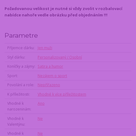
Požadovanou velikost je nutné si vždy zvolit v rozbalovací
nabídce nahoře vedle obrázku
před objednáním !!!
Parametre
Příjemce dárku
Jen muži
Styl dárku
Personalizovaný / Osobní
Koníčky a zájmy
Satira a humor
Sport
Nezájem o sport
Povolání a role
Nepřířazeno
K příležitosti
Vhodné k více příležitostem
Vhodné k
Ano
narozeninám
Vhodné k
Ne
Valentýnu
Vhodné k
Ne