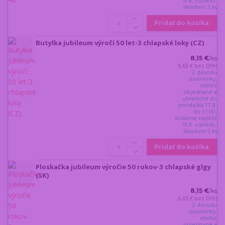
19.8. v stredu.
Skladom 3 ks
Pridať do košíka
Butylka jubileum výročí 50 let-3 chlapské loky (CZ)
8,15 €
/
ks
6,63 €
bez DPH
Z dôvodu
dovolenky,
všetko
objednané a
uhradené do
pondelka 17.8.
do 11:00,
dodáme najskôr
19.8. v stredu.
Skladom 5 ks
Pridať do košíka
Ploskačka jubileum výročie 50 rokov-3 chlapské glgy
(SK)
8,15 €
/
ks
6,63 €
bez DPH
Z dôvodu
dovolenky,
všetko
objednané a