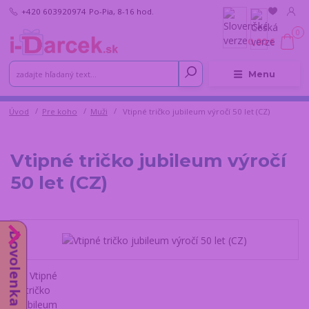
+420 603920974
Po-Pia, 8-16 hod.
0
0,00 €
Menu
Úvod
Pre koho
Muži
Vtipné tričko jubileum výročí 50 let (CZ)
Vtipné tričko jubileum výročí
50 let (CZ)
Dovolenka do 14.8.