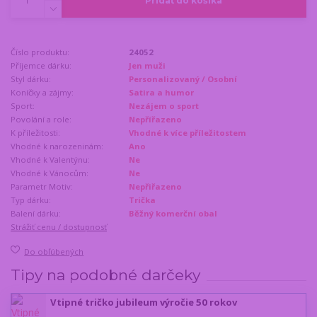
Pridať do košíka
Číslo produktu:
24052
Příjemce dárku:
Jen muži
Styl dárku:
Personalizovaný / Osobní
Koníčky a zájmy:
Satira a humor
Sport:
Nezájem o sport
Povolání a role:
Nepřířazeno
K příležitosti:
Vhodné k více příležitostem
Vhodné k narozeninám:
Ano
Vhodné k Valentýnu:
Ne
Vhodné k Vánocům:
Ne
Parametr Motiv:
Nepřiřazeno
Typ dárku:
Trička
Balení dárku:
Běžný komerční obal
Strážiť cenu / dostupnosť
Do obľúbených
Tipy na podobné darčeky
Vtipné tričko jubileum výročie 50 rokov