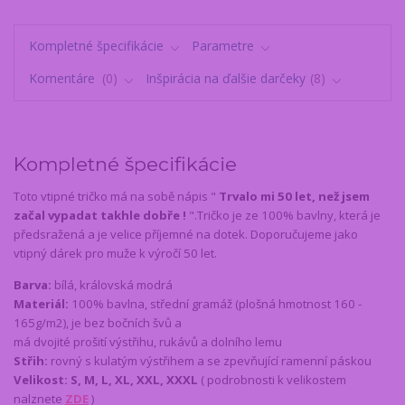
Kompletné špecifikácie
Parametre
Komentáre
0
Inšpirácia na ďalšie darčeky
8
Kompletné špecifikácie
Toto vtipné tričko má na sobě nápis "
Trvalo mi 50 let, než jsem
začal vypadat takhle dobře !
".Tričko je ze 100% bavlny, která je
předsražená a je velice příjemné na dotek. Doporučujeme jako
vtipný dárek pro muže k výročí 50 let.
Barva:
bílá, královská modrá
Materiál:
100% bavlna, střední gramáž (plošná hmotnost 160 -
165g/m2), je bez bočních švů a
má dvojité prošití výstřihu, rukávů a dolního lemu
Střih:
rovný s kulatým výstřihem a se zpevňující ramenní páskou
Velikost: S, M, L, XL, XXL, XXXL
( podrobnosti k velikostem
nalznete
ZDE
)