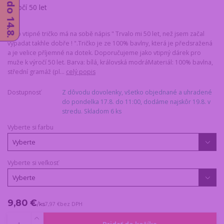
Toto vtipné tričko má na sobě nápis " Trvalo mi 50 let, než jsem začal
vypadat takhle dobře ! ".Tričko je ze 100% bavlny, která je předsražená
a je velice příjemné na dotek. Doporučujeme jako vtipný dárek pro
muže k výročí 50 let. Barva: bílá, královská modráMateriál: 100% bavlna,
střední gramáž (pl...
celý popis
Dostupnosť
Z dôvodu dovolenky, všetko objednané a uhradené
do pondelka 17.8. do 11:00, dodáme najskôr 19.8. v
stredu. Skladom 6 ks
Vyberte si farbu
Vyberte si veľkosť
9,80 €
/
ks
7,97 €
bez DPH