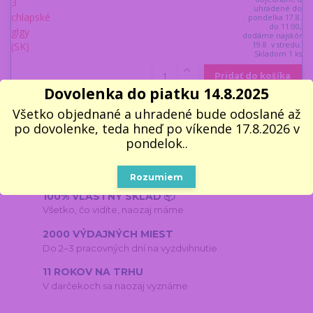
uhradené do
pondelka 17.8.
do 11:00,
dodáme najskôr
19.8. v stredu.
Skladom 1 ks
Pridať do košíka
Dovolenka do piatku 14.8.2025
Všetko objednané a uhradené bude odoslané až
po dovolenke, teda hneď po víkende 17.8.2026 v
pondelok..
RÝCHLA EXPEDÍCIA⚡
Objednávky do 11:00 odosielame v pracovné dni ešte
dnes
Rozumiem
100% VLASTNÝ SKLAD 📦
Všetko, čo vidíte, naozaj máme
2000 VÝDAJNÝCH MIEST
Do 2–3 pracovných dní na vyzdvihnutie
11 ROKOV NA TRHU
V darčekoch sa naozaj vyznáme