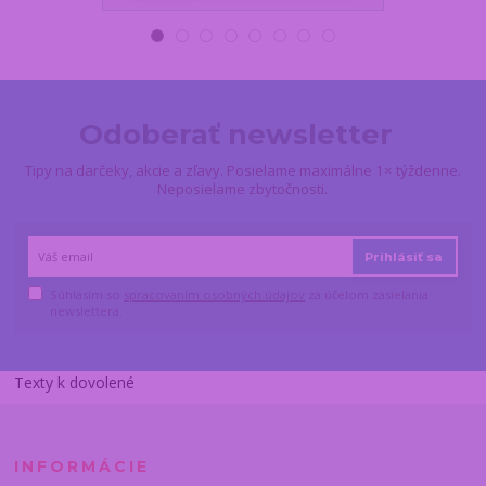
Odoberať newsletter
Tipy na darčeky, akcie a zľavy. Posielame maximálne 1× týždenne.
Neposielame zbytočnosti.
Prihlásiť sa
Súhlasím so
spracovaním osobných údajov
za účelom zasielania
newslettera.
Texty k dovolené
INFORMÁCIE