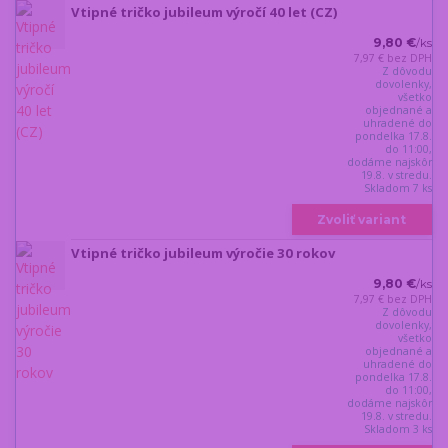
Vtipné tričko jubileum výročí 40 let (CZ)
9,80 €
/
ks
7,97 €
bez DPH
Z dôvodu
dovolenky,
všetko
objednané a
uhradené do
pondelka 17.8.
do 11:00,
dodáme najskôr
19.8. v stredu.
Skladom 7 ks
Zvoliť variant
Vtipné tričko jubileum výročie 30 rokov
9,80 €
/
ks
7,97 €
bez DPH
Z dôvodu
dovolenky,
všetko
objednané a
uhradené do
pondelka 17.8.
do 11:00,
dodáme najskôr
19.8. v stredu.
Skladom 3 ks