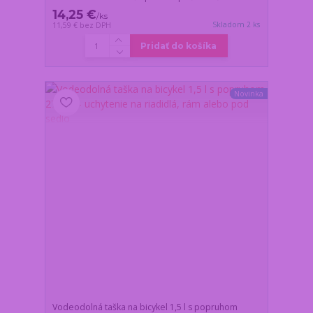
14,25 €
/
ks
Skladom 2 ks
11,59 €
bez DPH
Pridať do košíka
Novinka
Vodeodolná taška na bicykel 1,5 l s popruhom