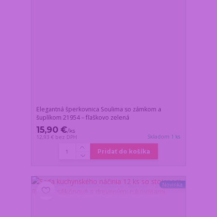
Elegantná šperkovnica Soulima so zámkom a
šuplíkom 21954 – fľaškovo zelená
15,90 €
/
ks
Skladom 1 ks
12,93 €
bez DPH
Pridať do košíka
Novinka