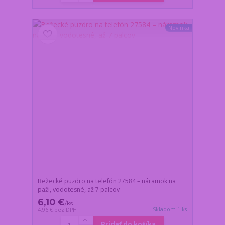
Novinka
Bežecké puzdro na telefón 27584 – náramok na
paži, vodotesné, až 7 palcov
6,10 €
/
ks
Skladom 1 ks
4,96 €
bez DPH
Pridať do košíka