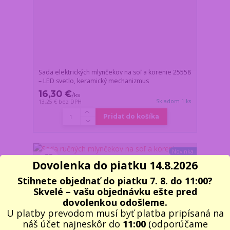
Sada elektrických mlynčekov na soľ a korenie 25558
– LED svetlo, keramický mechanizmus
16,30 €
/
ks
Skladom 1 ks
13,25 €
bez DPH
Pridať do košíka
Novinka
Dovolenka do piatku 14.8.2026
Stihnete objednať do piatku 7. 8. do 11:00?
Skvelé – vašu objednávku ešte pred
dovolenkou odošleme.
U platby prevodom musí byť platba pripísaná na
náš účet najneskôr do
11:00
(odporúčame