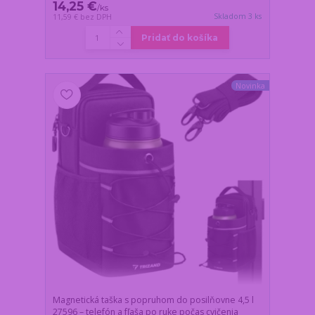
14,25 €
/
ks
Skladom 3 ks
11,59 €
bez DPH
Pridať do košíka
Novinka
Magnetická taška s popruhom do posilňovne 4,5 l
27596 – telefón a fľaša po ruke počas cvičenia