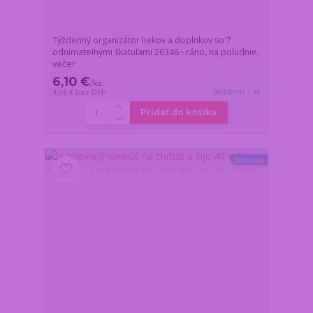
Týždenný organizátor liekov a doplnkov so 7
odnímateľnými škatuľami 26346 - ráno, na poludnie,
večer
6,10 €
/
ks
Skladom 1 ks
4,96 €
bez DPH
Pridať do košíka
Novinka