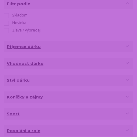
Filtr podle
Skladom
Novinka
Zľava / Výpredaj
Příjemce dárku
Vhodnost dárku
Styl dárku
Koníčky a zájmy
Sport
Povolání a role