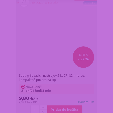
Novinka
13,45 €
- 27 %
Sada grilovacích nástrojov 5 ks 27182 – nerez,
kompaktné puzdro na zip
Zľava končí:
21
dní
01
hod
31
min
9,80 €
/
ks
Skladom 3 ks
7,97 €
bez DPH
Pridať do košíka