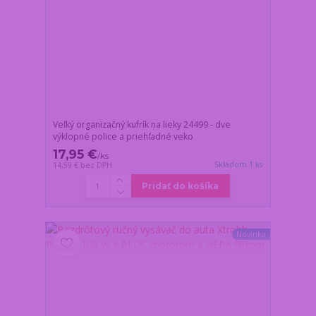
Veľký organizačný kufrík na lieky 24499 - dve
výklopné police a priehľadné veko
17,95 €
/
ks
Skladom 1 ks
14,59 €
bez DPH
Pridať do košíka
Novinka