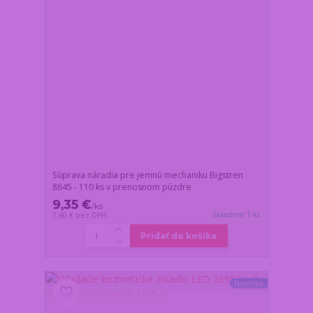
Súprava náradia pre jemnú mechaniku Bigstren
8645 - 110 ks v prenosnom púzdre
9,35 €
/
ks
Skladom 1 ks
7,60 €
bez DPH
Pridať do košíka
Novinka