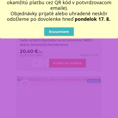
okamžitú platbu cez QR kód v potvrdzovacom
emaile).
Objednávky prijaté alebo uhradené neskôr
odošleme po dovolenke hneď
pondelok 17. 8.
.
Rozumiem
Sada ručných mlynčekov na soľ a korenie 24650 –
akácie, keramický mechanizmus
20,40 €
/
ks
Skladom 2 ks
16,59 €
bez DPH
Pridať do košíka
Novinka