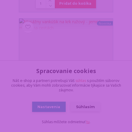
Pridať do košíka
Novinka
Spracovanie cookies
Náš e-shop a partneri potrebujú Váš
súhlas
s použitím súborov
cookies, aby Vám mohli zobrazovať informácie týkajúce sa Vašich
záujmov.
Nastavenia
Súhlasím
Masážny vankúšik na krk ružový - jemná masáž na
cestách
Súhlas môžete odmietnuť
tu
.
10,60 €
/
ks
Skladom 2 ks
8,62 €
bez DPH