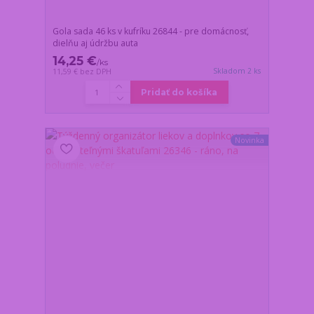
Gola sada 46 ks v kufríku 26844 - pre domácnosť,
dielňu aj údržbu auta
14,25 €
/
ks
Skladom 2 ks
11,59 €
bez DPH
Pridať do košíka
Novinka