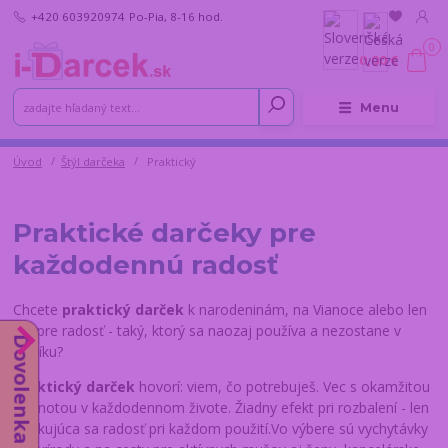
+420 603920974
Po-Pia, 8-16 hod.
0
0,00 €
Menu
Úvod
Štýl darčeka
Praktický
Praktické darčeky pre
každodennú radosť
Chcete
praktický darček
k narodeninám, na Vianoce alebo len
tak pre radosť - taký, ktorý sa naozaj používa a nezostane v
Dovolenka od 10.8.
šuplíku?
Praktický darček
hovorí: viem, čo potrebuješ. Vec s okamžitou
hodnotou v každodennom živote. Žiadny efekt pri rozbalení - len
opakujúca sa radosť pri každom použití.Vo výbere sú vychytávky