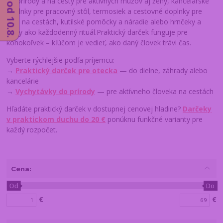
do prírody a na cesty pre aktívnych mužov aj ženy, kancelárske
doplnky pre pracovný stôl, termosiek a cestovné doplnky pre
tých na cestách, kutilské pomôcky a náradie alebo hrnčeky a
šálky ako každodenný rituál.Praktický darček funguje pre
kohokoľvek – kľúčom je vedieť, ako daný človek trávi čas.
Vyberte rýchlejšie podľa príjemcu:
→
Praktický darček pre otecka
— do dielne, záhrady alebo
kancelárie
→
Vychytávky do prírody
— pre aktívneho človeka na cestách
Hľadáte praktický darček v dostupnej cenovej hladine?
Darčeky
v praktickom duchu do 20 €
ponúknu funkčné varianty pre
každý rozpočet.
Cena:
Od
Do
€
€