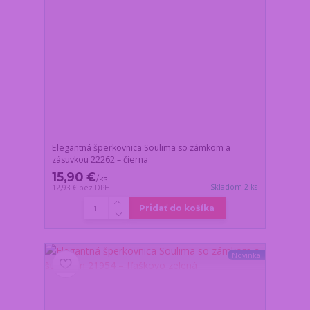
Elegantná šperkovnica Soulima so zámkom a
zásuvkou 22262 – čierna
15,90 €
/
ks
Skladom 2 ks
12,93 €
bez DPH
Pridať do košíka
Novinka