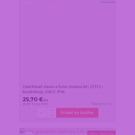
Novinka
Zastrihávač vlasov a fúzov Soulima 8v1 27313 –
bezdrôtový, USB-C, IPX6
25,70 €
/
ks
Skladom 3 ks
20,89 €
bez DPH
Pridať do košíka
Zľava / Výpredaj