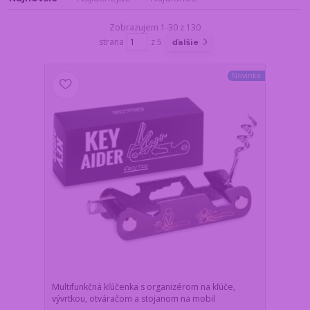
Zobrazujem 1-30 z 130
strana
z 5
ďalšie
Novinka
Multifunkčná kľúčenka s organizérom na kľúče,
vývrtkou, otváračom a stojanom na mobil