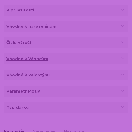
K příležitosti
Vhodné k narozeninám
Číslo výročí
Vhodné k Vánocům
Vhodné k Valentýnu
Parametr Motiv
Typ dárku
Najnovšie
Najlacnejšie
Najdrahšie