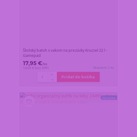
Školský batoh s vakom na prezúvky Kruzzel 22 l -
Gamepad
17,95 €
/
ks
Skladom 2 ks
14,59 €
bez DPH
Pridať do košíka
Novinka