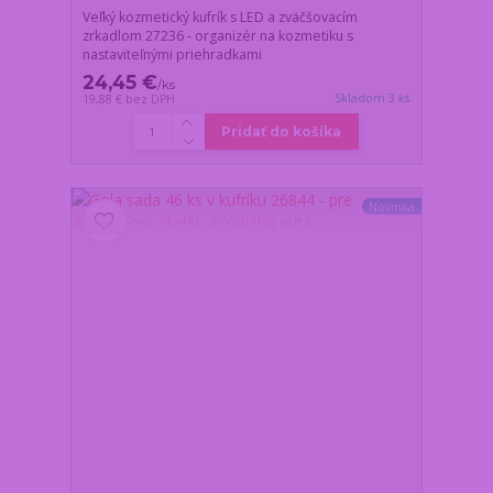
Veľký kozmetický kufrík s LED a zväčšovacím
zrkadlom 27236 - organizér na kozmetiku s
nastaviteľnými priehradkami
24,45 €
/
ks
Skladom 3 ks
19,88 €
bez DPH
Pridať do košíka
Novinka