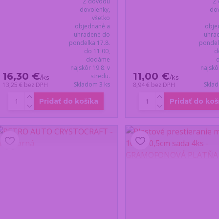
Z dôvodu
Z
dovolenky,
dov
všetko
objednané a
obje
uhradené do
uhra
pondelka 17.8.
pondel
do 11:00,
d
dodáme
najskôr 19.8. v
najskô
16,30 €
11,00 €
stredu.
/
ks
/
ks
Skladom 3 ks
Skla
13,25 €
bez DPH
8,94 €
bez DPH
Pridať do košíka
Pridať do koš