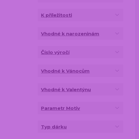
K příležitosti
Vhodné k narozeninám
Číslo výročí
Vhodné k Vánocům
Vhodné k Valentýnu
Parametr Motiv
Typ dárku