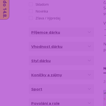
č
Skladom
S
Novinka
s
Zľava / Výpredaj
V
Příjemce dárku
N
Vhodnost dárku
p
Styl dárku
N
Koníčky a zájmy
Z
Sport
Povolání a role