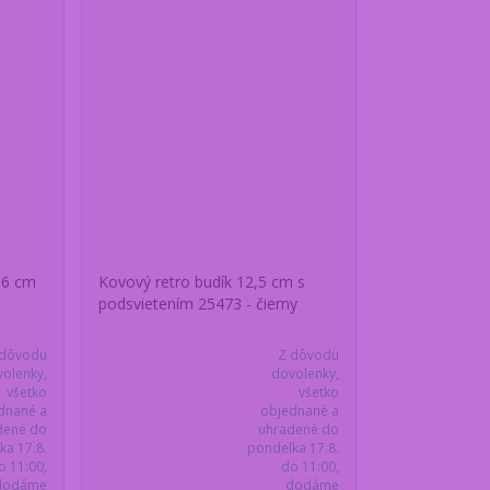
 16 cm
Kovový retro budík 12,5 cm s
podsvietením 25473 - čierny
 dôvodu
Z dôvodu
olenky,
dovolenky,
všetko
všetko
dnané a
objednané a
dené do
uhradené do
ka 17.8.
pondelka 17.8.
o 11:00,
do 11:00,
dodáme
dodáme