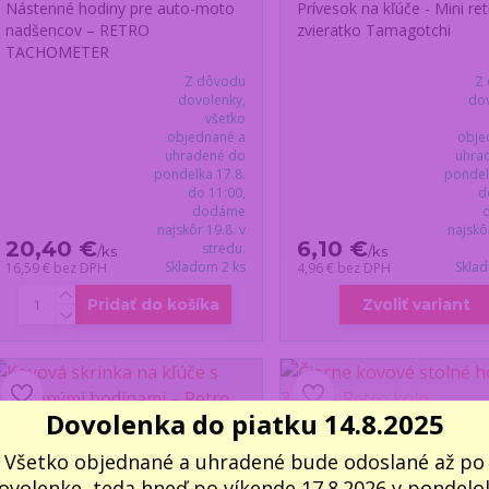
Nástenné hodiny pre auto-moto
Prívesok na kľúče - Mini ret
nadšencov – RETRO
zvieratko Tamagotchi
TACHOMETER
Z dôvodu
Z
dovolenky,
dov
všetko
objednané a
obje
uhradené do
uhra
pondelka 17.8.
pondel
do 11:00,
d
dodáme
najskôr 19.8. v
najskô
20,40 €
6,10 €
stredu.
/
ks
/
ks
Skladom 2 ks
Skla
16,59 €
bez DPH
4,96 €
bez DPH
Pridať do košíka
Zvoliť variant
Dovolenka do piatku 14.8.2025
Všetko objednané a uhradené bude odoslané až po
ovolenke, teda hneď po víkende 17.8.2026 v pondelok