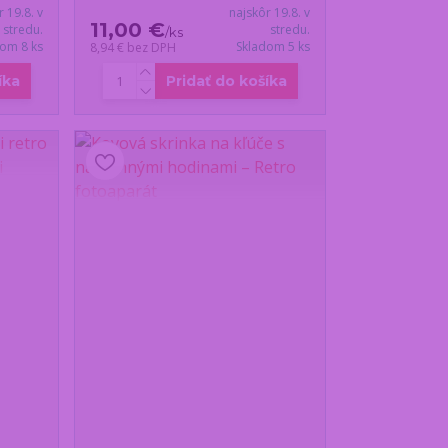
r 19.8. v
najskôr 19.8. v
11,00 €
stredu.
stredu.
/
ks
dom 8 ks
Skladom 5 ks
8,94 €
bez DPH
íka
Pridať do košíka