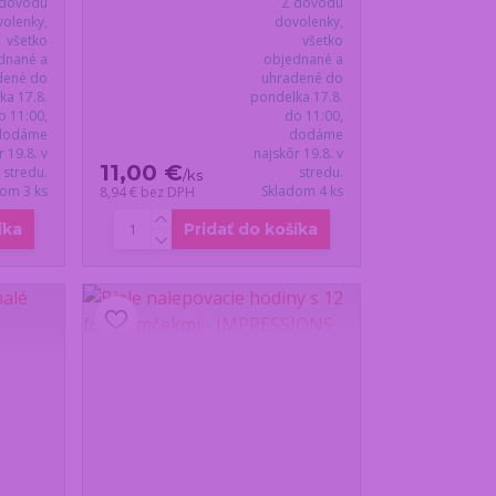
 dôvodu
Z dôvodu
olenky,
dovolenky,
všetko
všetko
dnané a
objednané a
dené do
uhradené do
ka 17.8.
pondelka 17.8.
o 11:00,
do 11:00,
dodáme
dodáme
r 19.8. v
najskôr 19.8. v
11,00 €
stredu.
stredu.
/
ks
dom 3 ks
Skladom 4 ks
8,94 €
bez DPH
íka
Pridať do košíka