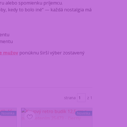
 éru alebo spomienku príjemcu.
by, kedy to bolo iné“ — každá nostalgia má
entu
gmentu
re mužov
ponúknu širší výber zostavený
strana
z 1
Novinka
Novinka