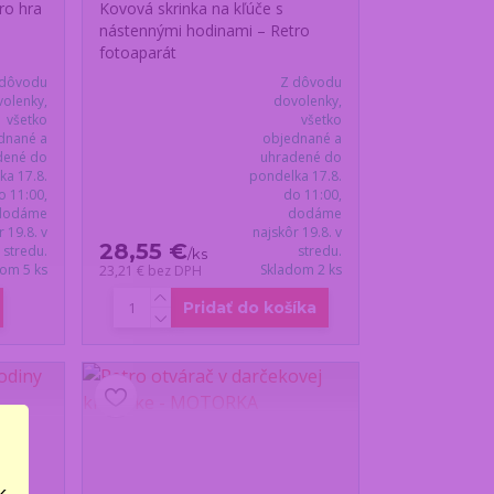
ro hra
Kovová skrinka na kľúče s
nástennými hodinami – Retro
fotoaparát
 dôvodu
Z dôvodu
olenky,
dovolenky,
všetko
všetko
dnané a
objednané a
dené do
uhradené do
ka 17.8.
pondelka 17.8.
o 11:00,
do 11:00,
dodáme
dodáme
r 19.8. v
najskôr 19.8. v
28,55 €
stredu.
stredu.
/
ks
dom 5 ks
Skladom 2 ks
23,21 €
bez DPH
Pridať do košíka
..