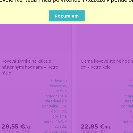
Rozumiem
Kovová skrinka na kľúče s
Čierne kovové stolné hodin
nástennými hodinami – Retro
cm - Retro kolo
rádio
Z dôvodu
Z
dovolenky,
dov
všetko
objednané a
obje
uhradené do
uhra
pondelka 17.8.
pondel
do 11:00,
d
dodáme
najskôr 19.8. v
najskô
28,55 €
22,85 €
stredu.
/
ks
/
ks
Skladom 3 ks
Skla
23,21 €
bez DPH
18,58 €
bez DPH