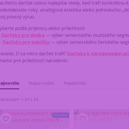
as.Retro darček osloví najlepšie vtedy, keď trafí konkrétnu
edemdesiate roky, analógová estetika alebo jednoducho „do
voj presný výraz.
yberte podľa príjemcu alebo príležitosti:
→
Darčeky pre dedka
— výber seniorského mužského segm
→
Darčeky pre babičku
— výber seniorského ženského se
eviete, či sa retro darček trafí?
Darčeky k narodeninám p
riamo pre príležitosť narodenín.
ajnovšie
Najlacnejšie
Najdrahšie
obrazujem 1-24 z 24
Novinka