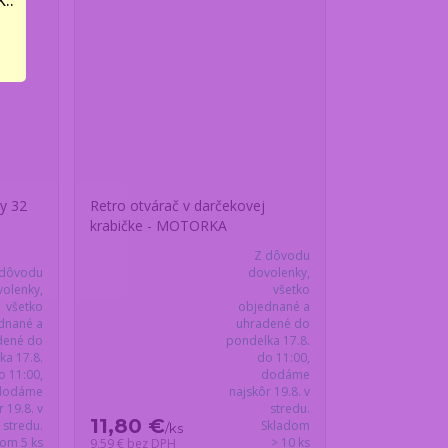
y 32
Retro otvárač v darčekovej
krabičke - MOTORKA
Z dôvodu
 dôvodu
dovolenky,
olenky,
všetko
všetko
objednané a
dnané a
uhradené do
dené do
pondelka 17.8.
ka 17.8.
do 11:00,
o 11:00,
dodáme
dodáme
najskôr 19.8. v
r 19.8. v
stredu.
11,80 €
stredu.
Skladom
/
ks
dom 5 ks
> 10 ks
9,59 €
bez DPH