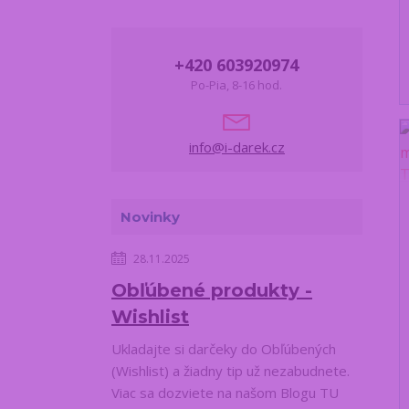
+420 603920974
Po-Pia, 8-16 hod.
info@i-darek.cz
Novinky
28.11.2025
Obľúbené produkty -
Wishlist
Ukladajte si darčeky do Obľúbených
(Wishlist) a žiadny tip už nezabudnete.
Viac sa dozviete na našom Blogu TU