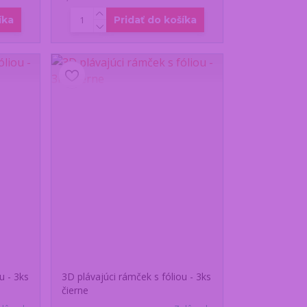
íka
Pridať do košíka
u - 3ks
3D plávajúci rámček s fóliou - 3ks
čierne