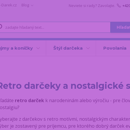
i-Darek.cz
Blog
Neviete si rady? Zavolajte.
+42
Hľada
jmy a koníčky
Štýl darčeka
Povolania
Retro darčeky a nostalgické
ľadáte
retro darček
k narodeninám alebo výročiu - pre člov
ostalgiu?
yberajte z darčekov s retro motívmi, nostalgickým charak
ýber je zostavený pre príjemcu, pre ktorého dobrý darček 