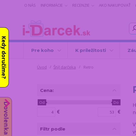
O NÁS
INFORMÁCIE
RECENZIE
AKO NAKUPOVAŤ
Kedy doručíme?
Pre koho
K príležitosti
Záu
Úvod
Štýl darčeka
Retro
Cena:
Od
Do
Dovolenka do 14.8.
H
€
€
n
V
Filtr podle
v