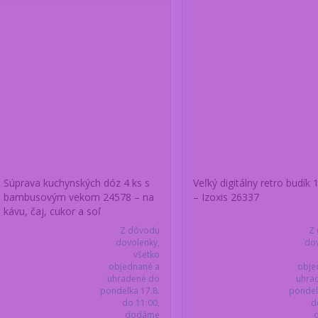
Súprava kuchynských dóz 4 ks s
Veľký digitálny retro budík
bambusovým vekom 24578 – na
– Izoxis 26337
kávu, čaj, cukor a soľ
Z dôvodu
Z
dovolenky,
dov
všetko
objednané a
obje
uhradené do
uhra
pondelka 17.8.
pondel
do 11:00,
d
dodáme