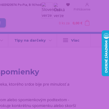
0 603920974
Po-Pia, 8-16 hod.
Prihlásenie
0
ks
za
0,00 €
ť
Tipy na darčeky
Viac
 spomienky
eka, ktorého srdce bije pre minulosť a
terom alebo spomienkovým podtextom -
evokuje konkrétnu spomienku alebo skorší