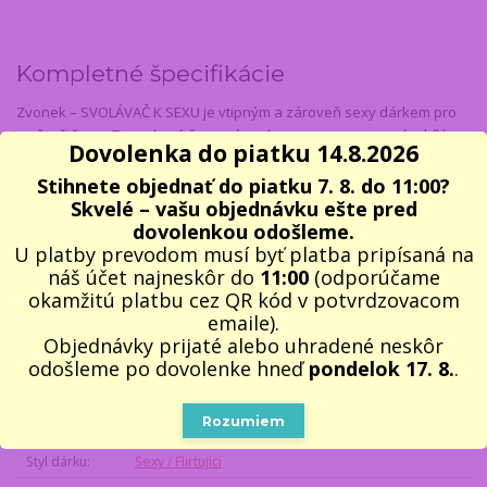
Kompletné špecifikácie
Zvonek – SVOLÁVAČ K SEXU je vtipným a zároveň sexy dárkem pro
muže, či ženu. Zvonek má červený podstavec a na samotném bílém
Dovolenka do piatku 14.8.2026
zvonku je nápis „
Svolávač k sexu
“a propojené symboly mužského
a ženského pohlaví. Stačí na zvonek zazvonit a možná se budou dít
Stihnete objednať do piatku 7. 8. do 11:00?
zázračné věci. Doporučujeme jako vtipný sexy dárek k narozeninám,
Skvelé – vašu objednávku ešte pred
k svátku, či jako vtipný dárek k výročí vztahu nebo jako vtipný
dovolenkou odošleme.
svatební dar.
U platby prevodom musí byť platba pripísaná na
náš účet najneskôr do
11:00
(odporúčame
Rozměr
: průměr zvonku cca 8,5 cm, výška s tlačítkem cca 6 cm
okamžitú platbu cez QR kód v potvrdzovacom
Materiál:
kov
emaile).
Objednávky prijaté alebo uhradené neskôr
odošleme po dovolenke hneď
pondelok 17. 8.
.
Parametre
Rozumiem
Příjemce dárku
Unisex (muži i ženy)
Styl dárku
Sexy / Flirtující