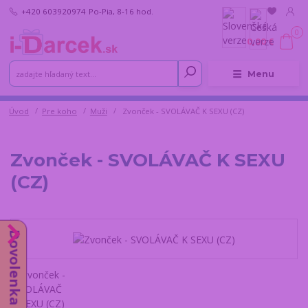
+420 603920974
Po-Pia, 8-16 hod.
0
0,00 €
Menu
Úvod
Pre koho
Muži
Zvonček - SVOLÁVAČ K SEXU (CZ)
Zvonček - SVOLÁVAČ K SEXU
(CZ)
Dovolenka od 10.8.