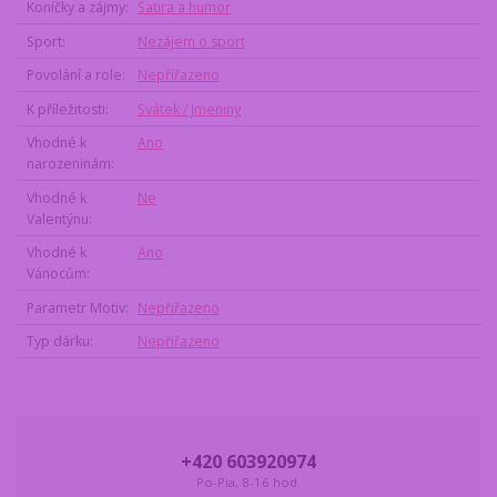
Koníčky a zájmy
Satira a humor
Sport
Nezájem o sport
Povolání a role
Nepřířazeno
K příležitosti
Svátek / Jmeniny
Vhodné k
Ano
narozeninám
Vhodné k
Ne
Valentýnu
Vhodné k
Ano
Vánocům
Parametr Motiv
Nepřiřazeno
Typ dárku
Nepřiřazeno
+420 603920974
Po-Pia, 8-16 hod.