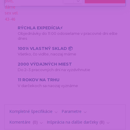
RÝCHLA EXPEDÍCIA⚡
Objednávky do 11:00 odosielame v pracovné dni ešte
dnes
100% VLASTNÝ SKLAD 📦
Všetko, čo vidíte, naozaj máme
2000 VÝDAJNÝCH MIEST
Do 2–3 pracovných dní na vyzdvihnutie
11 ROKOV NA TRHU
V darčekoch sa naozaj vyznáme
Kompletné špecifikácie
Parametre
Komentáre
0
Inšpirácia na ďalšie darčeky
8