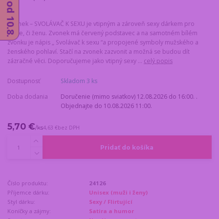
Zvonek – SVOLÁVAČ K SEXU je vtipným a zároveň sexy dárkem pro
muže, či ženu. Zvonek má červený podstavec a na samotném bílém
zvonku je nápis „ Svolávač k sexu “a propojené symboly mužského a
ženského pohlaví. Stačí na zvonek zazvonit a možná se budou dít
zázračné věci. Doporučujeme jako vtipný sexy ...
celý popis
Dostupnosť
Skladom 3 ks
Doba dodania
Doručenie (mimo sviatkov) 12.08.2026 do 16:00. .
Objednajte do 10.08.2026 11:00.
5,70 €
/
ks
4,63 €
bez DPH
Pridať do košíka
Číslo produktu:
24126
Příjemce dárku:
Unisex (muži i ženy)
Styl dárku:
Sexy / Flirtující
Koníčky a zájmy:
Satira a humor