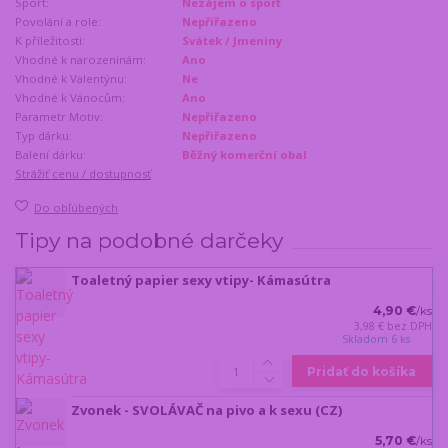
Sport:
Nezájem o sport
Povolání a role:
Nepřířazeno
K příležitosti:
Svátek / Jmeniny
Vhodné k narozeninám:
Ano
Vhodné k Valentýnu:
Ne
Vhodné k Vánocům:
Ano
Parametr Motiv:
Nepřiřazeno
Typ dárku:
Nepřiřazeno
Balení dárku:
Běžný komerční obal
Strážiť cenu / dostupnosť
Do obľúbených
Tipy na podobné darčeky
Toaletný papier sexy vtipy- Kámasútra
4,90 €
/
ks
3,98 €
bez DPH
Skladom 6 ks
Pridať do košíka
Zvonek - SVOLÁVAČ na pivo a k sexu (CZ)
5,70 €
/
ks