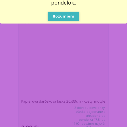
pondelok..
Rozumiem
Papierová darčeková taška 26x33cm - Kvety, motýle
Z dôvodu dovolenky,
všetko objednané a
uhradené do
pondelka 17.8. do
11:00, dodáme najskôr