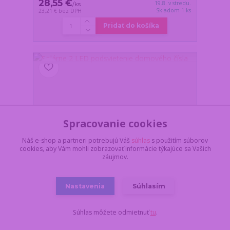
28,55 €
19.8. v stredu.
/
ks
Skladom 1 ks
23,21 €
bez DPH
Pridať do košíka
Spracovanie cookies
Náš e-shop a partneri potrebujú Váš
súhlas
s použitím súborov
cookies, aby Vám mohli zobrazovať informácie týkajúce sa Vašich
záujmov.
Nastavenia
Súhlasím
Súhlas môžete odmietnuť
tu
.
Solárne 2 LED podsvietenie domového čísla
Z dôvodu dovolenky,