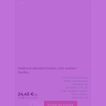
Hladinová záhradná fontána s LED svetlami -
Gardlov
Z dôvodu dovolenky,
všetko objednané a
uhradené do
pondelka 17.8. do
11:00, dodáme najskôr
24,45 €
19.8. v stredu.
/
ks
Skladom 2 ks
19,88 €
bez DPH
Pridať do košíka