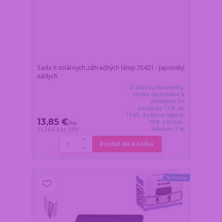
Sada 6 solárnych záhradných lámp 25421 - Japonský
nádych
Z dôvodu dovolenky,
všetko objednané a
uhradené do
pondelka 17.8. do
11:00, dodáme najskôr
13,85 €
19.8. v stredu.
/
ks
Skladom 3 ks
11,26 €
bez DPH
Pridať do košíka
Novinka