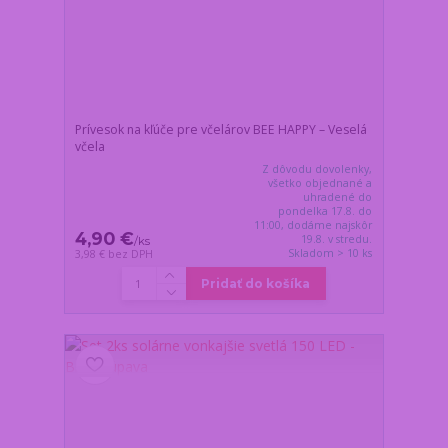
Prívesok na kľúče pre včelárov BEE HAPPY – Veselá
včela
Z dôvodu dovolenky,
všetko objednané a
uhradené do
pondelka 17.8. do
11:00, dodáme najskôr
4,90 €
19.8. v stredu.
/
ks
Skladom > 10 ks
3,98 €
bez DPH
Pridať do košíka