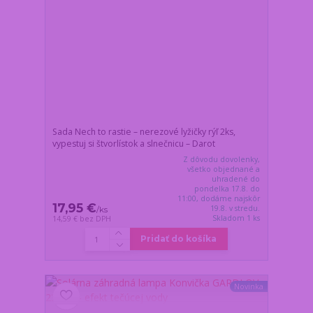
Sada Nech to rastie – nerezové lyžičky rýľ 2ks,
vypestuj si štvorlístok a slnečnicu – Darot
Z dôvodu dovolenky,
všetko objednané a
uhradené do
pondelka 17.8. do
11:00, dodáme najskôr
17,95 €
19.8. v stredu.
/
ks
Skladom 1 ks
14,59 €
bez DPH
Pridať do košíka
Novinka