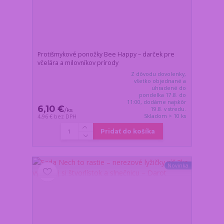
Protišmykové ponožky Bee Happy – darček pre
včelára a milovníkov prírody
Z dôvodu dovolenky,
všetko objednané a
uhradené do
pondelka 17.8. do
11:00, dodáme najskôr
6,10 €
19.8. v stredu.
/
ks
Skladom > 10 ks
4,96 €
bez DPH
Pridať do košíka
Novinka