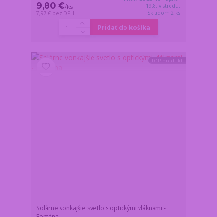
9,80 €
19.8. v stredu.
/
ks
Skladom 2 ks
7,97 €
bez DPH
Pridať do košíka
TOP produkt
Solárne vonkajšie svetlo s optickými vláknami -
Fontána