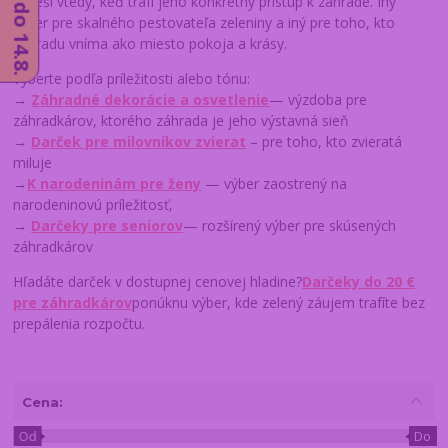
poteší vtedy, keď trafí jeho konkrétny prístup k záhrade. Iný
výber pre skalného pestovateľa zeleniny a iný pre toho, kto
záhradu vníma ako miesto pokoja a krásy.
Vyberte podľa príležitosti alebo tónu:
→
Záhradné dekorácie a osvetlenie
— výzdoba pre
záhradkárov, ktorého záhrada je jeho výstavná sieň
→
Darček pre milovníkov zvierat
– pre toho, kto zvieratá
miluje
→
K narodeninám pre ženy
— výber zaostrený na
narodeninovú príležitosť,
→
Darčeky pre seniorov
— rozšírený výber pre skúsených
záhradkárov
Hľadáte darček v dostupnej cenovej hladine?
Darčeky do 20 €
pre záhradkárov
ponúknu výber, kde zelený záujem trafíte bez
prepálenia rozpočtu.
Cena:
Od
Do