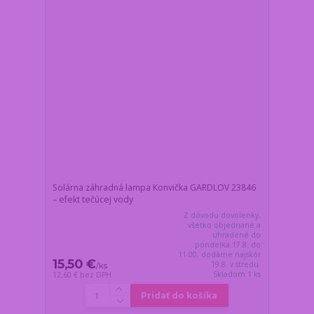
Solárna záhradná lampa Konvička GARDLOV 23846
– efekt tečúcej vody
Z dôvodu dovolenky,
všetko objednané a
uhradené do
pondelka 17.8. do
11:00, dodáme najskôr
15,50 €
19.8. v stredu.
/
ks
Skladom 1 ks
12,60 €
bez DPH
Pridať do košíka