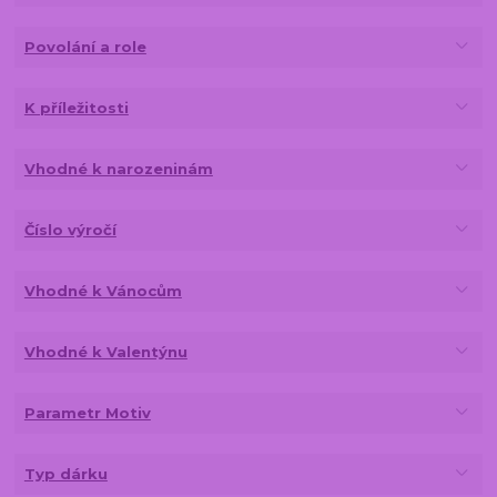
Povolání a role
K příležitosti
Vhodné k narozeninám
Číslo výročí
Vhodné k Vánocům
Vhodné k Valentýnu
Parametr Motiv
Typ dárku