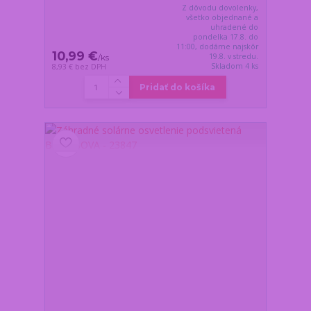
Z dôvodu dovolenky,
všetko objednané a
uhradené do
pondelka 17.8. do
11:00, dodáme najskôr
10,99 €
19.8. v stredu.
/
ks
Skladom 4 ks
8,93 €
bez DPH
Pridať do košíka