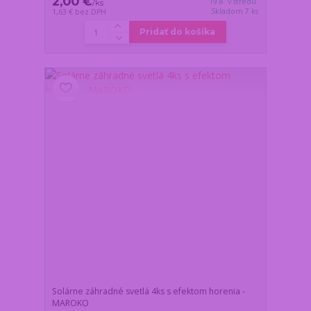
2,00 €
19.8. v stredu.
/
ks
Skladom 7 ks
1,63 €
bez DPH
Pridať do košíka
Solárne záhradné svetlá 4ks s efektom horenia -
MAROKO