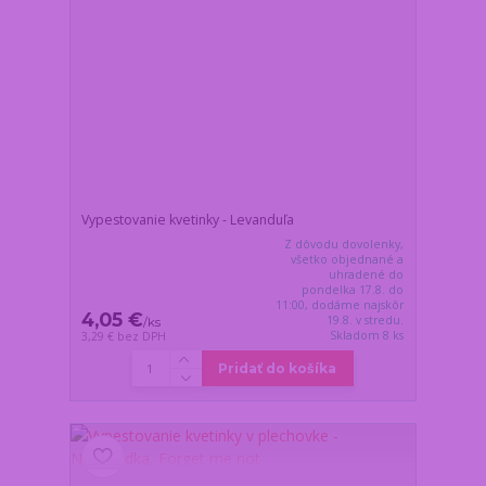
Vypestovanie kvetinky - Levanduľa
Z dôvodu dovolenky,
všetko objednané a
uhradené do
pondelka 17.8. do
11:00, dodáme najskôr
4,05 €
19.8. v stredu.
/
ks
Skladom 8 ks
3,29 €
bez DPH
Pridať do košíka