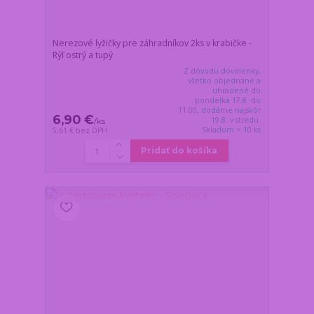
Nerezové lyžičky pre záhradníkov 2ks v krabičke -
Rýľ ostrý a tupý
Z dôvodu dovolenky,
všetko objednané a
uhradené do
pondelka 17.8. do
11:00, dodáme najskôr
6,90 €
19.8. v stredu.
/
ks
Skladom > 10 ks
5,61 €
bez DPH
Pridať do košíka