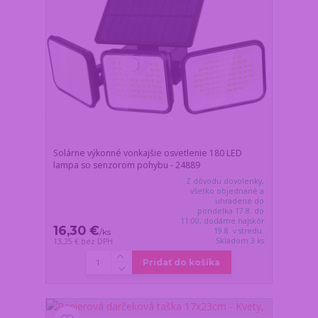
Solárne výkonné vonkajšie osvetlenie 180 LED
lampa so senzorom pohybu - 24889
Z dôvodu dovolenky,
všetko objednané a
uhradené do
pondelka 17.8. do
11:00, dodáme najskôr
16,30 €
19.8. v stredu.
/
ks
Skladom 3 ks
13,25 €
bez DPH
Pridať do košíka