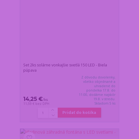
Set 2ks solárne vonkajšie svetlá 150 LED - Biela
púpava
Z dôvodu dovolenky,
všetko objednané a
uhradené do
pondelka 17.8. do
11:00, dodáme najskôr
14,25 €
19.8. v stredu.
/
ks
Skladom 5 ks
11,59 €
bez DPH
Pridať do košíka