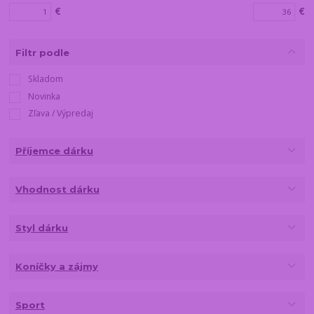
€
€
Filtr podle
Skladom
Novinka
Zľava / Výpredaj
Příjemce dárku
Vhodnost dárku
Styl dárku
Koníčky a zájmy
Sport