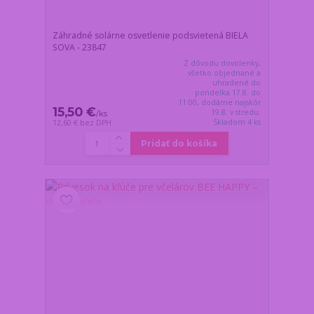
Záhradné solárne osvetlenie podsvietená BIELA
SOVA - 23847
Z dôvodu dovolenky,
všetko objednané a
uhradené do
pondelka 17.8. do
11:00, dodáme najskôr
15,50 €
19.8. v stredu.
/
ks
Skladom 4 ks
12,60 €
bez DPH
Pridať do košíka