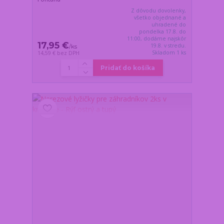
Z dôvodu dovolenky,
všetko objednané a
uhradené do
pondelka 17.8. do
11:00, dodáme najskôr
17,95 €
19.8. v stredu.
/
ks
Skladom 1 ks
14,59 €
bez DPH
Pridať do košíka