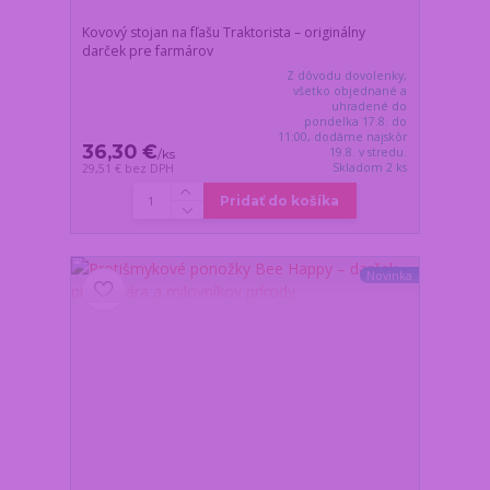
Kovový stojan na fľašu Traktorista – originálny
darček pre farmárov
Z dôvodu dovolenky,
všetko objednané a
uhradené do
pondelka 17.8. do
11:00, dodáme najskôr
36,30 €
19.8. v stredu.
/
ks
Skladom 2 ks
29,51 €
bez DPH
Pridať do košíka
Novinka