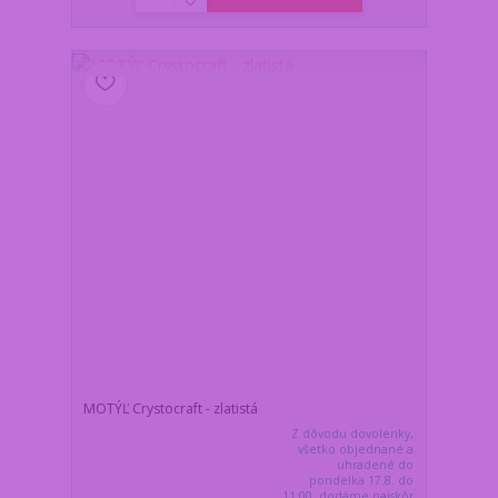
MOTÝĽ Crystocraft - zlatistá
Z dôvodu dovolenky,
všetko objednané a
uhradené do
pondelka 17.8. do
11:00, dodáme najskôr