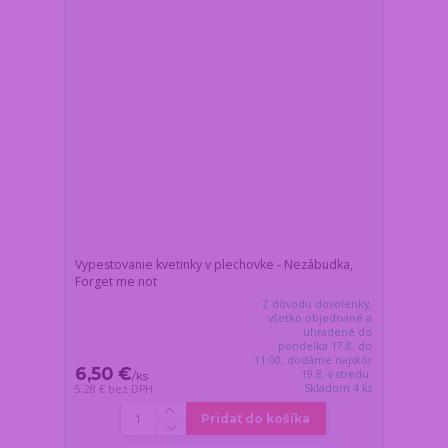
Vypestovanie kvetinky v plechovke - Nezábudka,
Forget me not
Z dôvodu dovolenky,
všetko objednané a
uhradené do
pondelka 17.8. do
11:00, dodáme najskôr
6,50 €
19.8. v stredu.
/
ks
Skladom 4 ks
5,28 €
bez DPH
Pridať do košíka