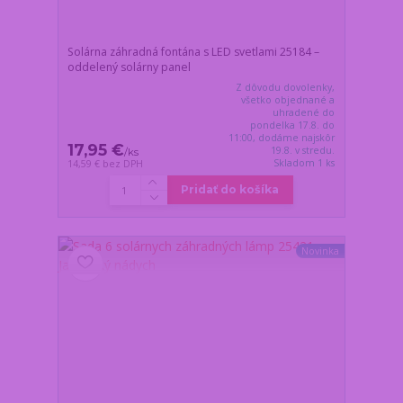
Solárna záhradná fontána s LED svetlami 25184 –
oddelený solárny panel
Z dôvodu dovolenky,
všetko objednané a
uhradené do
pondelka 17.8. do
11:00, dodáme najskôr
17,95 €
19.8. v stredu.
/
ks
Skladom 1 ks
14,59 €
bez DPH
Pridať do košíka
Novinka