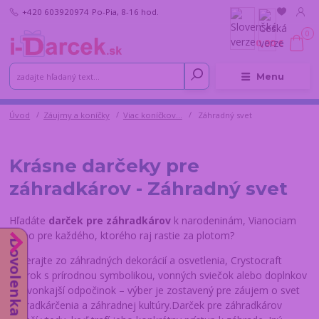
+420 603920974
Po-Pia, 8-16 hod.
0
0,00 €
Menu
Úvod
Záujmy a koníčky
Viac koníčkov...
Záhradný svet
Krásne darčeky pre
záhradkárov - Záhradný svet
Hľadáte
darček pre záhradkárov
k narodeninám, Vianociam
alebo pre každého, ktorého raj rastie za plotom?
Dovolenka do 14.8.
Vyberajte zo záhradných dekorácií a osvetlenia, Crystocraft
figúrok s prírodnou symbolikou, vonných sviečok alebo doplnkov
pre vonkajší odpočinok – výber je zostavený pre záujem o svet
záhradkárčenia a záhradnej kultúry.Darček pre záhradkárov