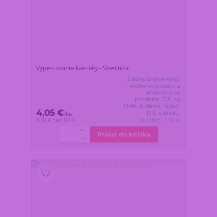
Vypestovanie kvetinky - Slnečnica
Z dôvodu dovolenky,
všetko objednané a
uhradené do
pondelka 17.8. do
11:00, dodáme najskôr
4,05 €
19.8. v stredu.
/
ks
Skladom > 10 ks
3,29 €
bez DPH
Pridať do košíka