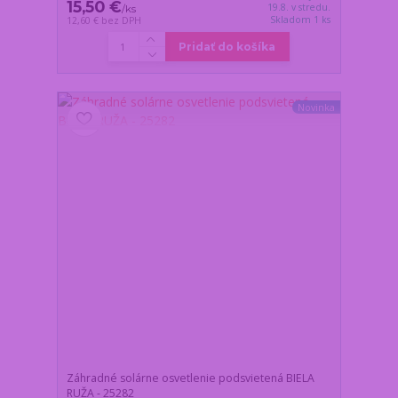
15,50 €
19.8. v stredu.
/
ks
Skladom 1 ks
12,60 €
bez DPH
Pridať do košíka
Novinka
Záhradné solárne osvetlenie podsvietená BIELA
RUŽA - 25282