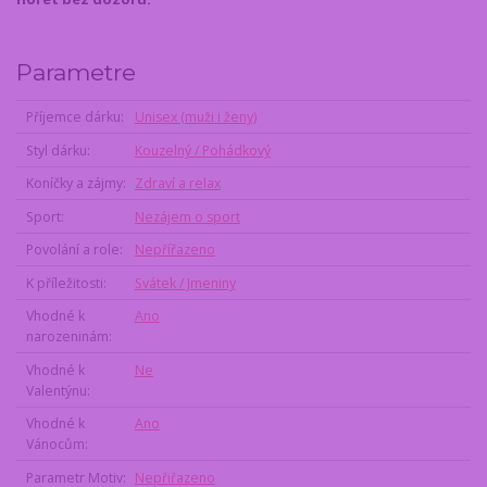
Parametre
Příjemce dárku
Unisex (muži i ženy)
Styl dárku
Kouzelný / Pohádkový
Koníčky a zájmy
Zdraví a relax
Sport
Nezájem o sport
Povolání a role
Nepřířazeno
K příležitosti
Svátek / Jmeniny
Vhodné k
Ano
narozeninám
Vhodné k
Ne
Valentýnu
Vhodné k
Ano
Vánocům
Parametr Motiv
Nepřiřazeno