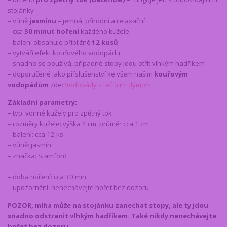
stojánky
– vůně
jasmínu
– jemná, přírodní a relaxační
– cca
30 minut hoření
každého kužele
– balení obsahuje přibližně
12 kusů
– vytváří efekt kouřového vodopádu
– snadno se používá, případné stopy jdou otřít vlhkým hadříkem
– doporučené jako příslušenství ke všem našim
kouřovým
vodopádům
zde:
Vodopády s tečúcim dýmom
Základní parametry:
– typ: vonné kužely pro zpětný tok
– rozměry kužele: výška 4 cm, průměr cca 1 cm
– balení: cca 12 ks
– vůně: jasmín
– značka: Stamford
– doba hoření: cca 30 min
– upozornění: nenechávejte hořet bez dozoru
POZOR, mlha může na stojánku zanechat stopy, ale ty jdou
snadno odstranit vlhkým hadříkem. Také nikdy nenechávejte
hořet bez dozoru.