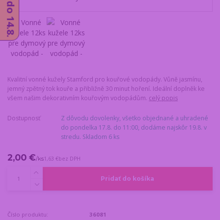
Kvalitní vonné kužely Stamford pro kouřové vodopády. Vůně jasmínu,
jemný zpětný tok kouře a přibližně 30 minut hoření. Ideální doplněk ke
všem našim dekorativním kouřovým vodopádům.
celý popis
Dostupnosť
Z dôvodu dovolenky, všetko objednané a uhradené
do pondelka 17.8. do 11:00, dodáme najskôr 19.8. v
stredu. Skladom 6 ks
2,00 €
/
ks
1,63 €
bez DPH
Pridať do košíka
Číslo produktu:
36081