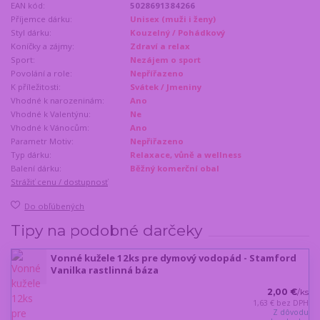
EAN kód:
5028691384266
Příjemce dárku:
Unisex (muži i ženy)
Styl dárku:
Kouzelný / Pohádkový
Koníčky a zájmy:
Zdraví a relax
Sport:
Nezájem o sport
Povolání a role:
Nepřířazeno
K příležitosti:
Svátek / Jmeniny
Vhodné k narozeninám:
Ano
Vhodné k Valentýnu:
Ne
Vhodné k Vánocům:
Ano
Parametr Motiv:
Nepřiřazeno
Typ dárku:
Relaxace, vůně a wellness
Balení dárku:
Běžný komerční obal
Strážiť cenu / dostupnosť
Do obľúbených
Tipy na podobné darčeky
Vonné kužele 12ks pre dymový vodopád - Stamford
Vanilka rastlinná báza
2,00 €
/
ks
1,63 €
bez DPH
Z dôvodu