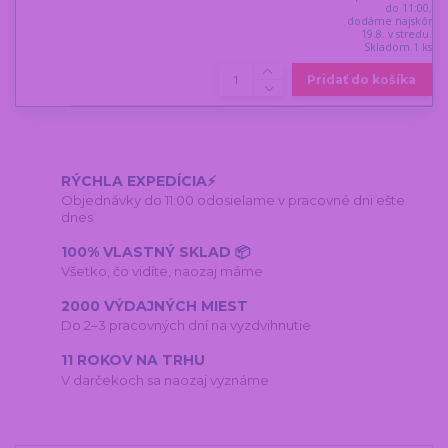
do 11:00,
dodáme najskôr
19.8. v stredu.
Skladom 1 ks
Pridať do košíka
RÝCHLA EXPEDÍCIA⚡
Objednávky do 11:00 odosielame v pracovné dni ešte
dnes
100% VLASTNÝ SKLAD 📦
Všetko, čo vidíte, naozaj máme
2000 VÝDAJNÝCH MIEST
Do 2–3 pracovných dní na vyzdvihnutie
11 ROKOV NA TRHU
V darčekoch sa naozaj vyznáme