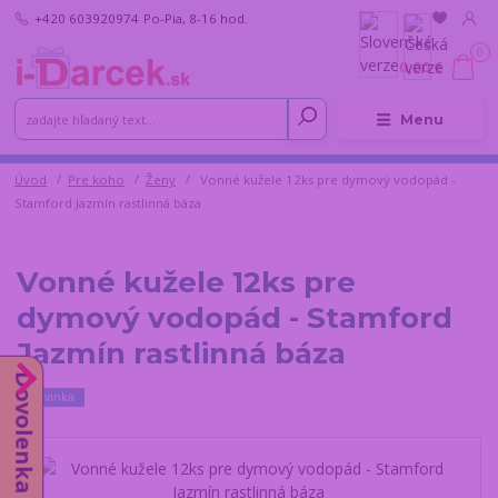
+420 603920974
Po-Pia, 8-16 hod.
0
0,00 €
Menu
Úvod
Pre koho
Ženy
Vonné kužele 12ks pre dymový vodopád -
Stamford Jazmín rastlinná báza
Vonné kužele 12ks pre
dymový vodopád - Stamford
Jazmín rastlinná báza
Dovolenka do 14.8.
Novinka