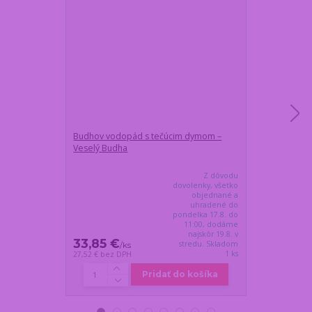
Budhov vodopád s tečúcim dymom –
Veľká vyhriev
Veselý Budha
výkonov a aut
čierna
Z dôvodu
dovolenky, všetko
objednané a
uhradené do
pondelka 17.8. do
11:00, dodáme
najskôr 19.8. v
33,85 €
32,65 €
stredu. Skladom
/
ks
/
k
1 ks
27,52 €
bez DPH
26,54 €
bez DP
Pridať do košíka