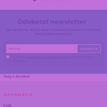
Odoberať newsletter
Tipy na darčeky, akcie a zľavy. Posielame maximálne 1× týždenne.
Neposielame zbytočnosti.
Prihlásiť sa
Súhlasím so
spracovaním osobných údajov
za účelom zasielania
newslettera.
Texty k dovolené
INFORMÁCIE
O nás