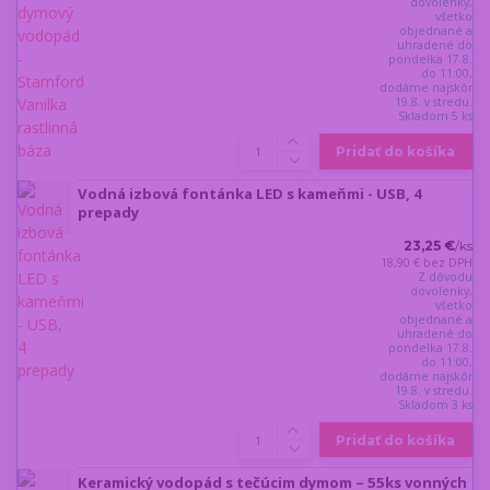
dovolenky,
všetko
objednané a
uhradené do
pondelka 17.8.
do 11:00,
dodáme najskôr
19.8. v stredu.
Skladom 5 ks
Pridať do košíka
Vodná izbová fontánka LED s kameňmi - USB, 4
prepady
23,25 €
/
ks
18,90 €
bez DPH
Z dôvodu
dovolenky,
všetko
objednané a
uhradené do
pondelka 17.8.
do 11:00,
dodáme najskôr
19.8. v stredu.
Skladom 3 ks
Pridať do košíka
Keramický vodopád s tečúcim dymom – 55ks vonných