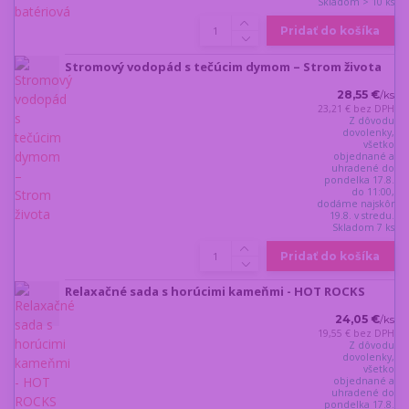
Skladom > 10 ks
Pridať do košíka
Stromový vodopád s tečúcim dymom – Strom života
28,55 €
/
ks
23,21 €
bez DPH
Z dôvodu
dovolenky,
všetko
objednané a
uhradené do
pondelka 17.8.
do 11:00,
dodáme najskôr
19.8. v stredu.
Skladom 7 ks
Pridať do košíka
Relaxačné sada s horúcimi kameňmi - HOT ROCKS
24,05 €
/
ks
19,55 €
bez DPH
Z dôvodu
dovolenky,
všetko
objednané a
uhradené do
pondelka 17.8.