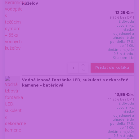
kužeľov
12,25 €
/
ks
9,96 €
bez DPH
Z dôvodu
dovolenky,
všetko
objednané a
uhradené do
pondelka 17.8.
do 11:00,
dodáme najskôr
19.8. v stredu.
Skladom 1 ks
Pridať do košíka
Vodná izbová fontánka LED, sukulent a dekoračné
kamene – batériová
13,85 €
/
ks
11,26 €
bez DPH
Z dôvodu
dovolenky,
všetko
objednané a
uhradené do
pondelka 17.8.
do 11:00,
dodáme najskôr
19.8. v stredu.