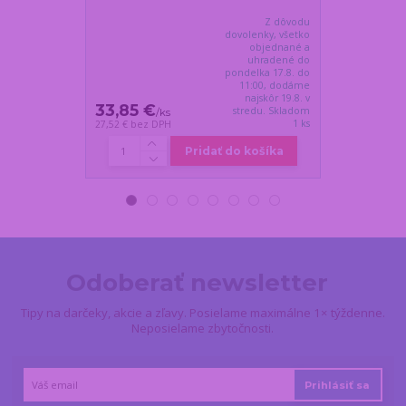
čierna
Z dôvodu
dovolenky, všetko
objednané a
uhradené do
pondelka 17.8. do
11:00, dodáme
najskôr 19.8. v
33,85 €
32,65 €
stredu. Skladom
/
ks
/
k
1 ks
27,52 €
bez DPH
26,54 €
bez DP
Pridať do košíka
Odoberať newsletter
Tipy na darčeky, akcie a zľavy. Posielame maximálne 1× týždenne.
Neposielame zbytočnosti.
Prihlásiť sa