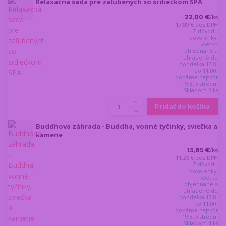
Relaxačná sada pre zaľúbených so srdiečkom SPA
22,00 €
/
ks
17,89 €
bez DPH
Z dôvodu
dovolenky,
všetko
objednané a
uhradené do
pondelka 17.8.
do 11:00,
dodáme najskôr
19.8. v stredu.
Skladom 2 ks
Pridať do košíka
Buddhova záhrada - Buddha, vonné tyčinky, sviečka a
kamene
13,85 €
/
ks
11,26 €
bez DPH
Z dôvodu
dovolenky,
všetko
objednané a
uhradené do
pondelka 17.8.
do 11:00,
dodáme najskôr
19.8. v stredu.
Skladom 4 ks