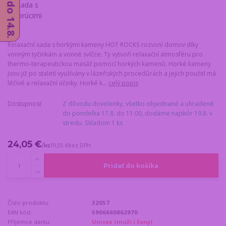
Relaxační sada s horkými kameny HOT ROCKS rozvoní domov díky
vonným tyčinkám a vonné svíčce. Ty vytvoří relaxační atmosféru pro
thermo-terapeutickou masáž pomocí horkých kamenů. Horké kameny
jsou již po staletí využívány v lázeňských procedůrách a jejich použití má
léčivé a relaxační účinky. Horké k...
celý popis
Dostupnosť
Z dôvodu dovolenky, všetko objednané a uhradené
do pondelka 17.8. do 11:00, dodáme najskôr 19.8. v
stredu. Skladom 1 ks
24,05 €
/
ks
19,55 €
bez DPH
Pridať do košíka
Číslo produktu:
32057
EAN kód:
5906660862970
Příjemce dárku:
Unisex (muži i ženy)