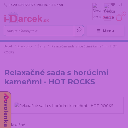
+420 603920974
Po-Pia, 8-16 hod.
0
0,00 €
Menu
Úvod
Pre koho
Ženy
Relaxačné sada s horúcimi kameňmi - HOT
ROCKS
Relaxačné sada s horúcimi
kameňmi - HOT ROCKS
Dovolenka do 14.8.