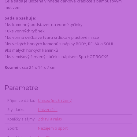
Celá sada je uložena v hnědé dárkové krabičce s bambusovým
motivem.
Sada obsahuje
:
1ks kamenný podstavec na vonné tyčinky
10ks vonných tyčinek
1ks vonná svíčka ve tvaru srdíčka v plastové misce
3ks velkých horkých kamenů s nápisy BODY, RELAX a SOUL
9ks malých horkých kamínků
1ks semišový červený sáček s nápisem Spa HOT ROCKS
Rozměr
: cca 21 x 14 x 7 cm
Parametre
Příjemce dárku
Unisex (muži i ženy)
Styl dárku
Univerzální
Koníčky a zájmy
Zdraví a relax
Sport
Nezájem o sport