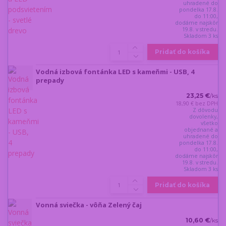
uhradené do
pondelka 17.8.
do 11:00,
dodáme najskôr
19.8. v stredu.
Skladom 3 ks
Pridať do košíka
Vodná izbová fontánka LED s kameňmi - USB, 4
prepady
23,25 €
/
ks
18,90 €
bez DPH
Z dôvodu
dovolenky,
všetko
objednané a
uhradené do
pondelka 17.8.
do 11:00,
dodáme najskôr
19.8. v stredu.
Skladom 3 ks
Pridať do košíka
Vonná sviečka - vôňa Zelený čaj
10,60 €
/
ks