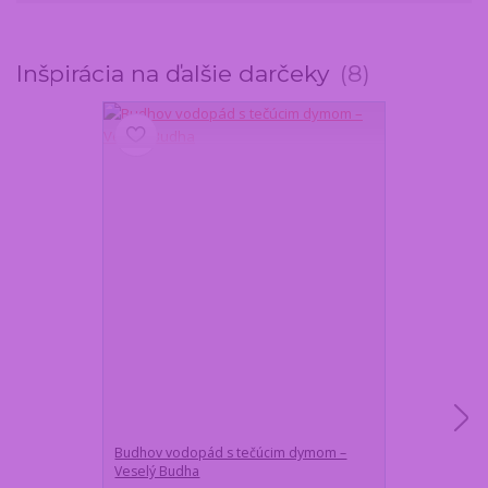
Inšpirácia na ďalšie darčeky
8
Budhov vodopád s tečúcim dymom –
Veľká vyhriev
Veselý Budha
výkonov a aut