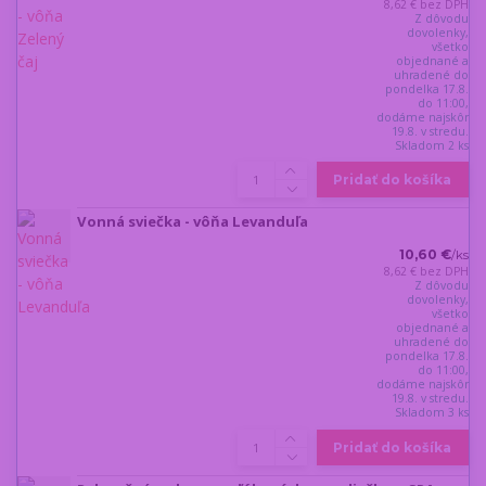
8,62 €
bez DPH
Z dôvodu
dovolenky,
všetko
objednané a
uhradené do
pondelka 17.8.
do 11:00,
dodáme najskôr
19.8. v stredu.
Skladom 2 ks
Pridať do košíka
Vonná sviečka - vôňa Levanduľa
10,60 €
/
ks
8,62 €
bez DPH
Z dôvodu
dovolenky,
všetko
objednané a
uhradené do
pondelka 17.8.
do 11:00,
dodáme najskôr
19.8. v stredu.
Skladom 3 ks
Pridať do košíka