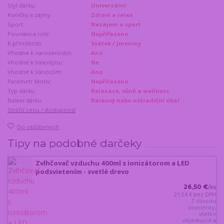
Styl dárku:
Univerzální
Koníčky a zájmy:
Zdraví a relax
Sport:
Nezájem o sport
Povolání a role:
Nepřířazeno
K příležitosti:
Svátek / Jmeniny
Vhodné k narozeninám:
Ano
Vhodné k Valentýnu:
Ne
Vhodné k Vánocům:
Ano
Parametr Motiv:
Nepřiřazeno
Typ dárku:
Relaxace, vůně a wellness
Balení dárku:
Dárkový nebo netradiční obal
Strážiť cenu / dostupnosť
Do obľúbených
Tipy na podobné darčeky
Zvlhčovač vzduchu 400ml s ionizátorom a LED
podsvietením - svetlé drevo
26,50 €
/
ks
21,54 €
bez DPH
Z dôvodu
dovolenky,
všetko
objednané a