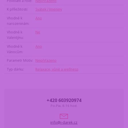
Povolání a role
Nepřířazeno
K příležitosti
Svátek / Jmeniny
Vhodné k
Ano
narozeninám
Vhodné k
Ne
Valentýnu
Vhodné k
Ano
Vánocům
Parametr Motiv
Nepřiřazeno
Typ dárku
Relaxace, vůně a wellness
+420 603920974
Po-Pia, 8-16 hod.
info@i-darek.cz