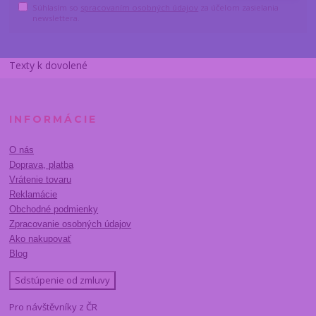
Súhlasím so
spracovaním osobných údajov
za účelom zasielania
newslettera.
Texty k dovolené
INFORMÁCIE
O nás
Doprava, platba
Vrátenie tovaru
Reklamácie
Obchodné podmienky
Zpracovanie osobných údajov
Ako nakupovať
Blog
Sdstúpenie od zmluvy
Pro návštěvníky z ČR