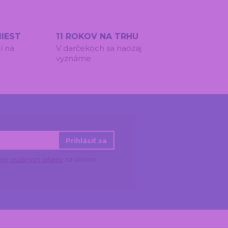
IEST
11 ROKOV NA TRHU
í na
V darčekoch sa naozaj
vyznáme
Prihlásiť sa
ím osobných údajov
za účelom
.