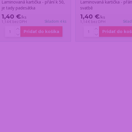
Laminovaná kartička - přání k 50,
Laminovaná kartička - přán
je tady padesátka
svatbě
1,40 €
1,40 €
/
ks
/
ks
Skladom 4 ks
Skla
1,14 €
bez DPH
1,14 €
bez DPH
Pridať do košíka
Pridať do koš