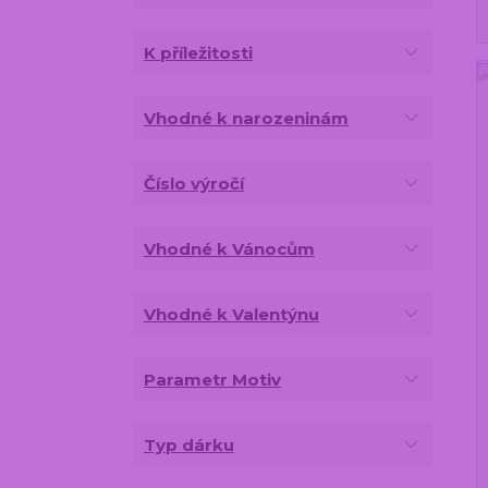
K příležitosti
Vhodné k narozeninám
Číslo výročí
Vhodné k Vánocům
Vhodné k Valentýnu
Parametr Motiv
Typ dárku