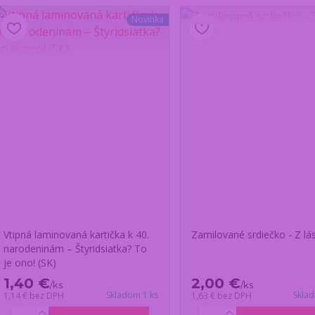
Novinka
Vtipná laminovaná kartička k 40.
Zamilované srdiečko - Z lá
narodeninám – Štyridsiatka? To
je ono! (SK)
1,40 €
2,00 €
/
ks
/
ks
Skladom 1 ks
Skla
1,14 €
bez DPH
1,63 €
bez DPH