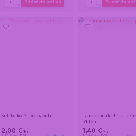
Pridať do košíka
Pridať do koš
Srdíčko kotě - pro babičku
Laminovaná kartička - přání
třicítka
2,00 €
1,40 €
/
ks
/
ks
Skladom 3 ks
Skla
1,63 €
bez DPH
1,14 €
bez DPH