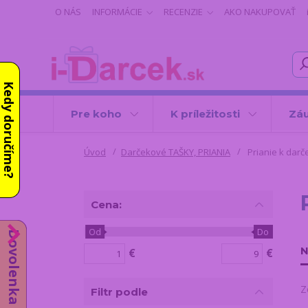
O NÁS
INFORMÁCIE
RECENZIE
AKO NAKUPOVAŤ
Kedy doručíme?
Pre koho
K príležitosti
Záu
Úvod
Darčekové TAŠKY, PRIANIA
Prianie k darč
Cena:
Od
Do
Dovolenka od 10.8.
N
€
€
Z
Filtr podle