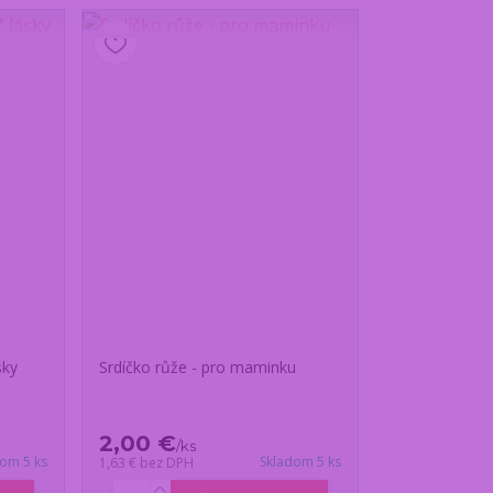
sky
Srdíčko růže - pro maminku
2,00 €
/
ks
dom 5 ks
Skladom 5 ks
1,63 €
bez DPH