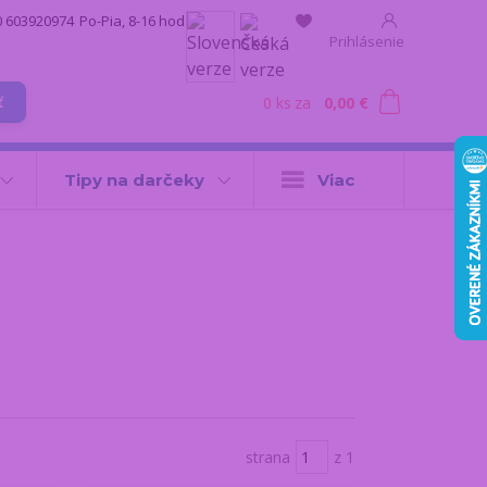
0 603920974
Po-Pia, 8-16 hod.
Prihlásenie
0
ks
za
0,00 €
ť
Tipy na darčeky
Viac
strana
z 1