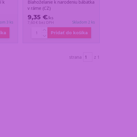
í k
Blahoželanie k narodeniu bábätka
v ráme (CZ)
9,35 €
/
ks
dom 3 ks
Skladom 2 ks
7,60 €
bez DPH
íka
Pridať do košíka
strana
z 1