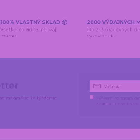
100% VLASTNÝ SKLAD 📦
2000 VÝDAJNÝCH M
Všetko, čo vidíte, naozaj
Do 2–3 pracovných dn
máme
vyzdvihnutie
tter
lame maximálne 1× týždenne.
Súhlasím so
spracovan
zasielania newslettera