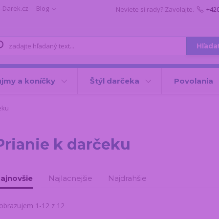
i-Darek.cz
Blog
Neviete si rady? Zavolajte.
+42
Hľada
jmy a koníčky
Štýl darčeka
Povolania
eku
Prianie k darčeku
ajnovšie
Najlacnejšie
Najdrahšie
obrazujem 1-12 z 12