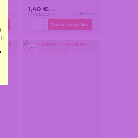
1,40 €
/
ks
dom 4 ks
Skladom 5 ks
1,14 €
bez DPH
íka
Pridať do košíka
š
bu
e