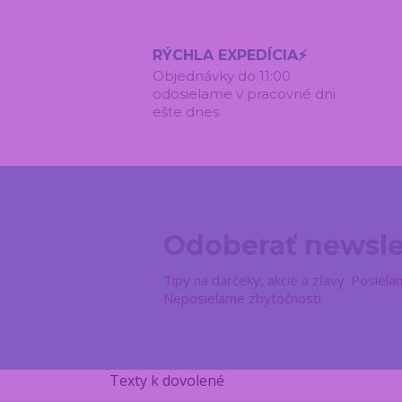
RÝCHLA EXPEDÍCIA⚡
Objednávky do 11:00
odosielame v pracovné dni
ešte dnes
Odoberať newsle
Tipy na darčeky, akcie a zľavy. Posie
Neposielame zbytočnosti.
Texty k dovolené