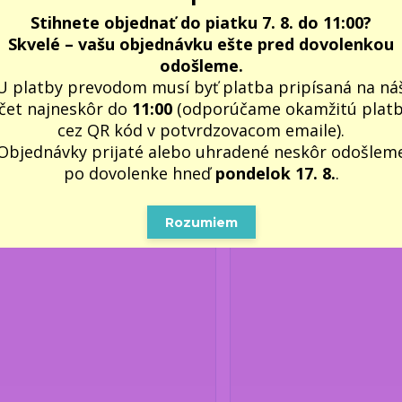
Stihnete objednať do piatku 7. 8. do 11:00?
1,40 €
1,40 €
/
ks
/
ks
Skvelé – vašu objednávku ešte pred dovolenkou
Skladom 4 ks
Skla
1,14 €
bez DPH
1,14 €
bez DPH
odošleme.
Pridať do košíka
Pridať do koš
U platby prevodom musí byť platba pripísaná na ná
čet najneskôr do
11:00
(odporúčame okamžitú plat
cez QR kód v potvrdzovacom emaile).
Objednávky prijaté alebo uhradené neskôr odošlem
po dovolenke hneď
pondelok 17. 8.
.
Rozumiem