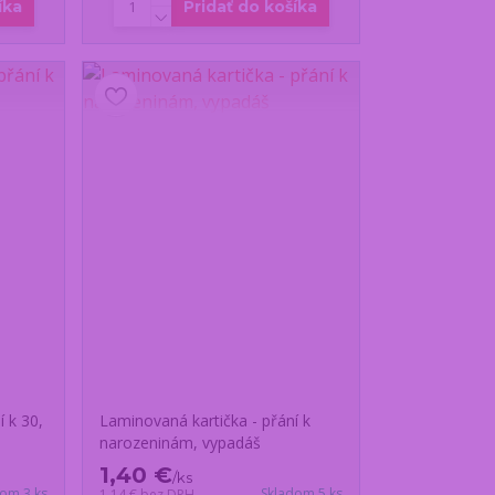
íka
Pridať do košíka
 k 30,
Laminovaná kartička - přání k
narozeninám, vypadáš
1,40 €
/
ks
dom 3 ks
Skladom 5 ks
1,14 €
bez DPH