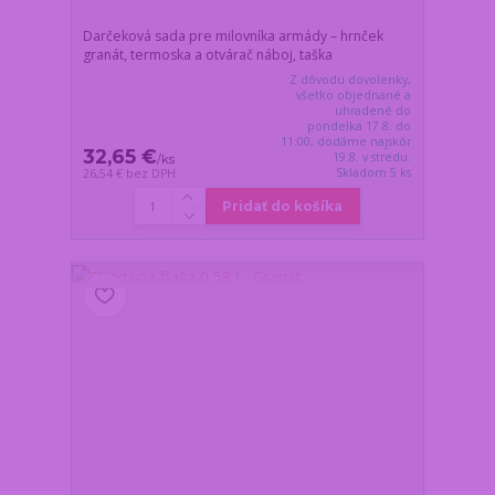
Darčeková sada pre milovníka armády – hrnček
granát, termoska a otvárač náboj, taška
Z dôvodu dovolenky,
všetko objednané a
uhradené do
pondelka 17.8. do
11:00, dodáme najskôr
32,65 €
19.8. v stredu.
/
ks
Skladom 5 ks
26,54 €
bez DPH
Pridať do košíka