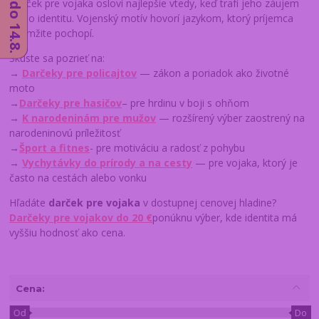
Darček pre vojaka osloví najlepšie vtedy, keď trafí jeho záujem
alebo identitu. Vojenský motív hovorí jazykom, ktorý príjemca
okamžite pochopí.
Skúste sa pozrieť na:
→
Darčeky pre policajtov
— zákon a poriadok ako životné
moto
→
Darčeky pre hasičov
– pre hrdinu v boji s ohňom
→
K narodeninám pre mužov
— rozšírený výber zaostrený na
narodeninovú príležitosť
→
Šport a fitnes
- pre motiváciu a radosť z pohybu
→
Vychytávky do prírody a na cesty
— pre vojaka, ktorý je
často na cestách alebo vonku
Hľadáte
darček pre vojaka
v dostupnej cenovej hladine?
Darčeky pre vojakov do 20 €
ponúknu výber, kde identita má
vyššiu hodnosť ako cena.
Cena:
Od
Do