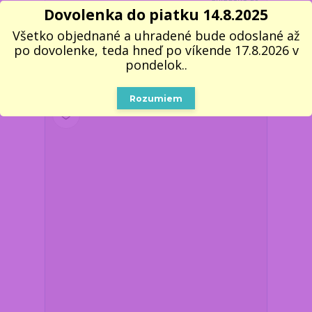
pondelka 17.8. do
Dovolenka do piatku 14.8.2025
11:00, dodáme najskôr
13,45 €
19.8. v stredu.
/
ks
Všetko objednané a uhradené bude odoslané až
Skladom 3 ks
10,93 €
bez DPH
po dovolenke, teda hneď po víkende 17.8.2026 v
Pridať do košíka
pondelok..
Rozumiem