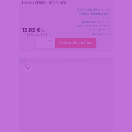
Hrnček ŠERIFA - REVOLVER
Z dôvodu dovolenky,
všetko objednané a
uhradené do
pondelka 17.8. do
11:00, dodáme najskôr
13,85 €
19.8. v stredu.
/
ks
Skladom 2 ks
11,26 €
bez DPH
Pridať do košíka