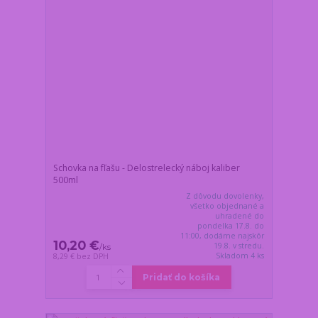
Schovka na fľašu - Delostrelecký náboj kaliber
500ml
Z dôvodu dovolenky,
všetko objednané a
uhradené do
pondelka 17.8. do
11:00, dodáme najskôr
10,20 €
19.8. v stredu.
/
ks
Skladom 4 ks
8,29 €
bez DPH
Pridať do košíka