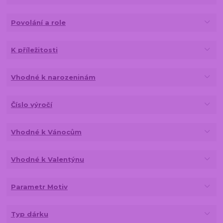
Povolání a role
K příležitosti
Vhodné k narozeninám
Číslo výročí
Vhodné k Vánocům
Vhodné k Valentýnu
Parametr Motiv
Typ dárku