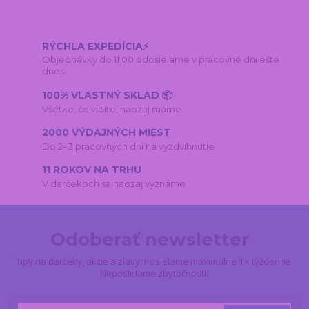
RÝCHLA EXPEDÍCIA⚡
Objednávky do 11:00 odosielame v pracovné dni ešte
dnes
100% VLASTNÝ SKLAD 📦
Všetko, čo vidíte, naozaj máme
2000 VÝDAJNÝCH MIEST
Do 2–3 pracovných dní na vyzdvihnutie
11 ROKOV NA TRHU
V darčekoch sa naozaj vyznáme
Odoberať newsletter
Tipy na darčeky, akcie a zľavy. Posielame maximálne 1× týždenne.
Neposielame zbytočnosti.