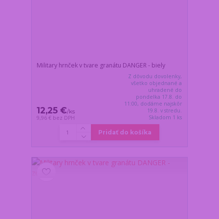
Military hrnček v tvare granátu DANGER - biely
Z dôvodu dovolenky,
všetko objednané a
uhradené do
pondelka 17.8. do
11:00, dodáme najskôr
12,25 €
19.8. v stredu.
/
ks
Skladom 1 ks
9,96 €
bez DPH
Pridať do košíka