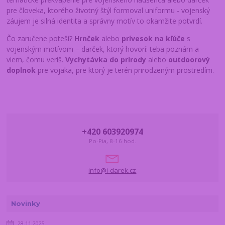
pre človeka, ktorého životný štýl formoval uniformu - vojenský
záujem je silná identita a správny motív to okamžite potvrdí.
Čo zaručene poteší?
Hrnček
alebo
prívesok na kľúče
s
vojenským motívom – darček, ktorý hovorí: teba poznám a
viem, čomu veríš.
Vychytávka do prírody
alebo
outdoorový
doplnok
pre vojaka, pre ktorý je terén prirodzeným prostredím.
+420 603920974
Po-Pia, 8-16 hod.
info@i-darek.cz
Novinky
28.11.2025