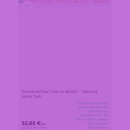
Darčeková fľaša 1 liter na alkohol - - Sklenená
karafa Tank
Z dôvodu dovolenky,
všetko objednané a
uhradené do
pondelka 17.8. do
11:00, dodáme najskôr
52,65 €
19.8. v stredu.
/
ks
Skladom 6 ks
42,80 €
bez DPH