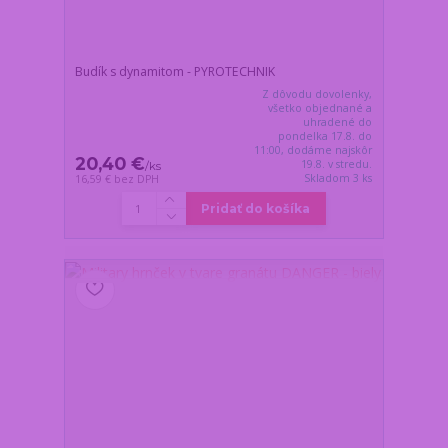
Budík s dynamitom - PYROTECHNIK
Z dôvodu dovolenky,
všetko objednané a
uhradené do
pondelka 17.8. do
11:00, dodáme najskôr
20,40 €
19.8. v stredu.
/
ks
Skladom 3 ks
16,59 €
bez DPH
Pridať do košíka