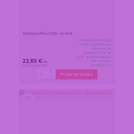
Skladacia fľaša 0,58 l - Granát
Z dôvodu dovolenky,
všetko objednané a
uhradené do
pondelka 17.8. do
11:00, dodáme najskôr
22,85 €
19.8. v stredu.
/
ks
Skladom 7 ks
18,58 €
bez DPH
Pridať do košíka