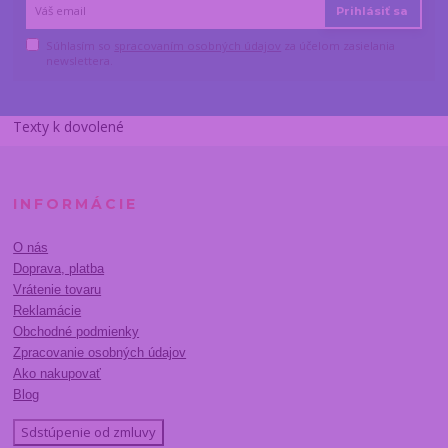
Prihlásiť sa
Súhlasím so
spracovaním osobných údajov
za účelom zasielania
newslettera.
Texty k dovolené
INFORMÁCIE
O nás
Doprava, platba
Vrátenie tovaru
Reklamácie
Obchodné podmienky
Zpracovanie osobných údajov
Ako nakupovať
Blog
Sdstúpenie od zmluvy