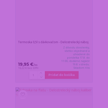
Termoska 0,5l s dávkovačom - Delostrelecký náboj
Z dôvodu dovolenky,
všetko objednané a
uhradené do
pondelka 17.8. do
11:00, dodáme najskôr
19,95 €
19.8. v stredu.
/
ks
Skladom 4 ks
16,22 €
bez DPH
Pridať do košíka