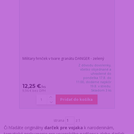
Military hrnček v tvare granátu DANGER - zelený
Z dôvodu dovolenky,
všetko objednané a
uhradené do
pondelka 17.8. do
11:00, dodáme najskôr
12,25 €
19.8. v stredu.
/
ks
Skladom 3 ks
9,96 €
bez DPH
Pridať do košíka
strana
z 1
Či hľadáte originálny
darček pre vojaka
k narodeninám,
tematické prekvapenie pre vojenského nadšenca alebo darček