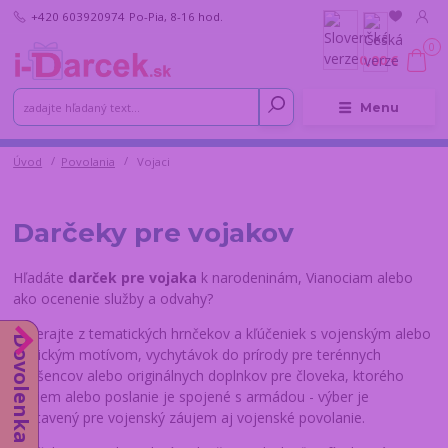
+420 603920974
Po-Pia, 8-16 hod.
0
0,00 €
Menu
Úvod
Povolania
Vojaci
Darčeky pre vojakov
Hľadáte
darček pre vojaka
k narodeninám, Vianociam alebo
ako ocenenie služby a odvahy?
Vyberajte z tematických hrnčekov a kľúčeniek s vojenským alebo
Dovolenka do 14.8.
taktickým motívom, vychytávok do prírody pre terénnych
nadšencov alebo originálnych doplnkov pre človeka, ktorého
záujem alebo poslanie je spojené s armádou - výber je
zostavený pre vojenský záujem aj vojenské povolanie.