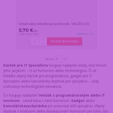
Univerzálny reštartovací pomocník - VALČEK (CZ)
5,70 €
/
ks
Skladom 3 ks
4,63 €
bez DPH
Pridať do košíka
strana
z 1
Darček pre IT špecialistu
funguje najlepšie vtedy, keď hovorí
jeho jazykom – či už humorom alebo technológiou. Či už
hľadáte vtipný darček pre programátora, gadget pre IT
špecialistu alebo kancelársky doplnok pre vývojárov – vždy
rozhoduje technologická relevancia.
Čo funguje najlepšie?
Hrnček s programátorským alebo IT
motívom
- ranná káva s nerd humorom.
Gadget
alebo
kancelárska
vychytávka
pre pracovný stôl vývojárov. Vtipný
doplnok s kódovým alebo databázovým humorom pre toho, kto