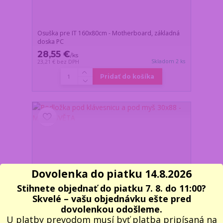
Osuška pre IT 160x80cm - Motherboard, základná
doska PC
28,55 €
/
ks
Skladom 2 ks
23,21 €
bez DPH
Pridať do košíka
Dovolenka do piatku 14.8.2026
Stihnete objednať do piatku 7. 8. do 11:00?
Skvelé – vašu objednávku ešte pred
dovolenkou odošleme.
U platby prevodom musí byť platba pripísaná na