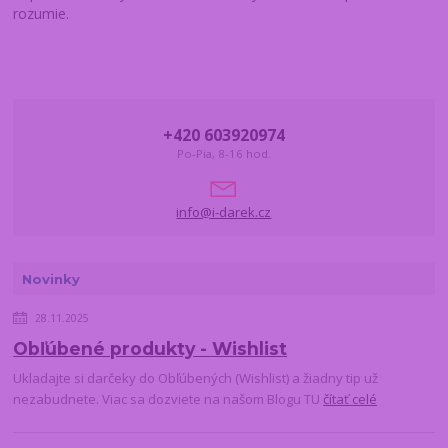
rozumie.
+420 603920974
Po-Pia, 8-16 hod.
info@i-darek.cz
Novinky
28.11.2025
Obľúbené produkty - Wishlist
Ukladajte si darčeky do Obľúbených (Wishlist) a žiadny tip už
nezabudnete. Viac sa dozviete na našom Blogu TU
čítať celé