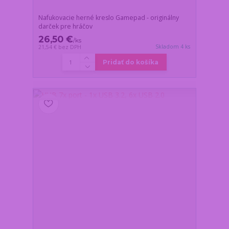
Nafukovacie herné kreslo Gamepad - originálny
darček pre hráčov
26,50 €
/
ks
Skladom 4 ks
21,54 €
bez DPH
Pridať do košíka