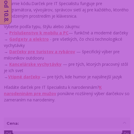
rozumie kódu.Darček pre IT špecialistu funguje pre
programátora, vývojárov, správcov sietí aj pre každého, ktorého
prirodzeným prostredím je klávesnica.
Vyberte podľa typu, štýlu alebo záujmu:
→
Príslušenstvo k mobilu a PC
— funkčné a moderné darčeky
→
Gadgety a elektro
- pre všetkých, čo chcú technologikcé
vychytávky
→
Darčeky pre turistov a rybárov
— špecifický výber pre
milovníkov outdooru
→
Kancelárske vychytávky
— pre tých, ktorých pracovný stôl
je ich svet
→
Vtipné darčeky
— pre tých, kde humor je najsilnejší jazyk
Hľadáte darček pre IT špecialistu k narodeninám?
K
narodeninám pre mužov
ponúkne rozšírený výber darčekov so
zameraním na narodeniny.
Cena:
Od
Do