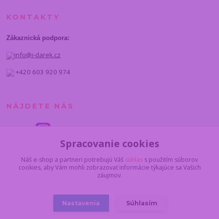
KONTAKTY
Zákaznická podpora:
info@i-darek.cz
+420 603 920 974
NÁJDETE NÁS
Spracovanie cookies
Náš e-shop a partneri potrebujú Váš
súhlas
s použitím súborov
cookies, aby Vám mohli zobrazovať informácie týkajúce sa Vašich
záujmov.
Nastavenia
Súhlasím
© 2014 - 2025 I-darcek.sk