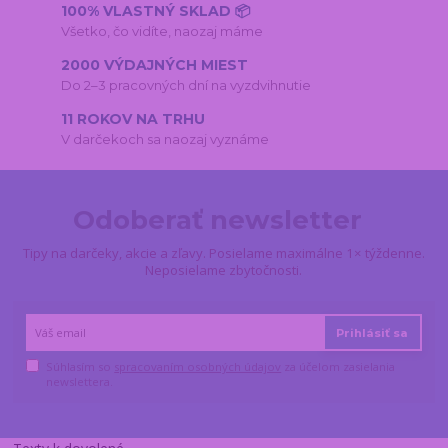
100% VLASTNÝ SKLAD 📦
Všetko, čo vidíte, naozaj máme
2000 VÝDAJNÝCH MIEST
Do 2–3 pracovných dní na vyzdvihnutie
11 ROKOV NA TRHU
V darčekoch sa naozaj vyznáme
Odoberať newsletter
Tipy na darčeky, akcie a zľavy. Posielame maximálne 1× týždenne.
Neposielame zbytočnosti.
Prihlásiť sa
Súhlasím so
spracovaním osobných údajov
za účelom zasielania
newslettera.