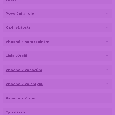
Povolání a role
K příležitosti
Vhodné k narozeninám
Číslo výročí
Vhodné k Vánocům
Vhodné k Valentýnu
Parametr Motiv
Typ dárku