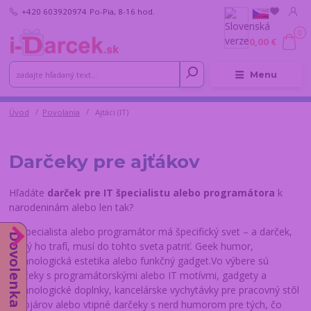
+420 603920974
Po-Pia, 8-16 hod.
0
0,00 €
Menu
Úvod
Povolania
Ajtáci (IT)
Darčeky pre ajťákov
Hľadáte
darček pre IT špecialistu alebo programátora
k
narodeninám alebo len tak?
IT špecialista alebo programátor má špecifický svet – a darček,
Dovolenka od 10.8.
ktorý ho trafí, musí do tohto sveta patriť. Geek humor,
technologická estetika alebo funkčný gadget.Vo výbere sú
hrnčeky s programátorskými alebo IT motívmi, gadgety a
technologické doplnky, kancelárske vychytávky pre pracovný stôl
vývojárov alebo vtipné darčeky s nerd humorom pre tých, čo