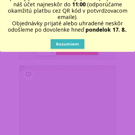
náš účet najneskôr do
11:00
(odporúčame
okamžitú platbu cez QR kód v potvrdzovacom
emaile).
Objednávky prijaté alebo uhradené neskôr
Podložka pod klávesnicu a pod myš 30x88 - MAPA
odošleme po dovolenke hneď
pondelok 17. 8.
.
SVĚTA
7,75 €
/
ks
Skladom 4 ks
6,30 €
bez DPH
Rozumiem
Pridať do košíka