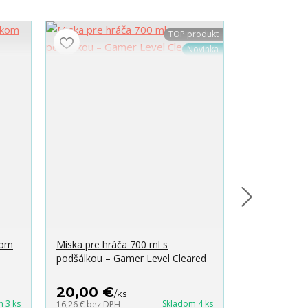
TOP produkt
Novinka
kom
Miska pre hráča 700 ml s
Originálna s
podšálkou – Gamer Level Cleared
OVER - Hrnč
podtácok a 2
20,00 €
19,60 €
/
ks
/
 3 ks
Skladom 4 ks
16,26 €
bez DPH
15,93 €
bez DP