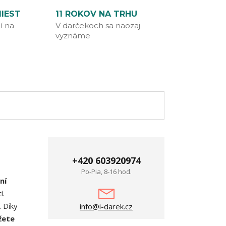
IEST
11 ROKOV NA TRHU
í na
V darčekoch sa naozaj
vyznáme
+420 603920974
Po-Pia, 8-16 hod.
ní
í.
. Díky
info@i-darek.cz
žete