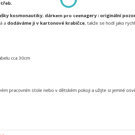
otřeb.
ušky kosmonautiky
,
dárkem pro teenagery
i
originální pozo
ná a
dodáváme ji v kartonové krabičce
, takže se hodí jako rych
 kabelu cca 30cm
ém pracovním stole nebo v dětském pokoji a užijte si jemné osvě