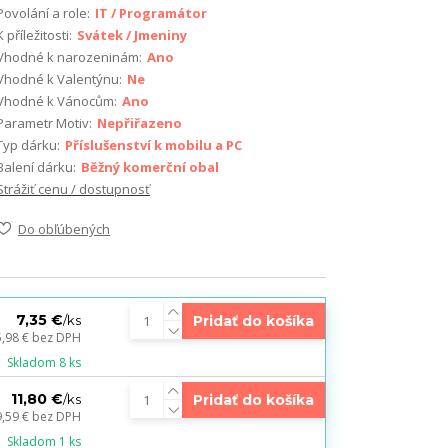
Povolání a role:
IT / Programátor
K příležitosti:
Svátek / Jmeniny
Vhodné k narozeninám:
Ano
Vhodné k Valentýnu:
Ne
Vhodné k Vánocům:
Ano
Parametr Motiv:
Nepřiřazeno
Typ dárku:
Příslušenství k mobilu a PC
Balení dárku:
Běžný komerční obal
Strážiť cenu / dostupnosť
Do obľúbených
7,35 €
Pridať do košíka
/
ks
5,98 €
bez DPH
Skladom 8 ks
11,80 €
Pridať do košíka
/
ks
9,59 €
bez DPH
Skladom 1 ks