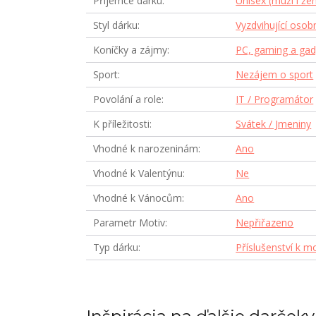
Příjemce dárku
Unisex (muži i že
Styl dárku
Vyzdvihující osob
Koníčky a zájmy
PC, gaming a gad
Sport
Nezájem o sport
Povolání a role
IT / Programátor
K příležitosti
Svátek / Jmeniny
Vhodné k narozeninám
Ano
Vhodné k Valentýnu
Ne
Vhodné k Vánocům
Ano
Parametr Motiv
Nepřiřazeno
Typ dárku
Příslušenství k m