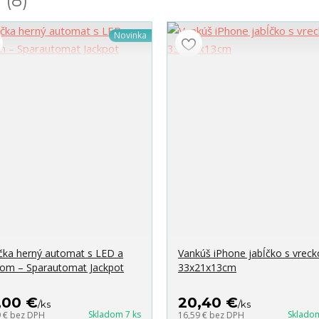
y
8
Novinka
čka herný automat s LED a
Vankúš iPhone jabĺčko s vrec
om – Sparautomat Jackpot
33x21x13cm
,00 €
20,40 €
/
ks
/
ks
Skladom 7 ks
Skladom
9 €
bez DPH
16,59 €
bez DPH