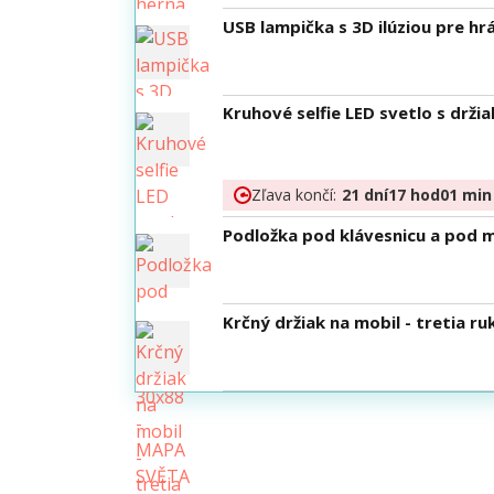
USB lampička s 3D ilúziou pre h
Kruhové selfie LED svetlo s drž
Zľava končí:
21
dní
17
hod
01
min
Podložka pod klávesnicu a pod 
Krčný držiak na mobil - tretia ru