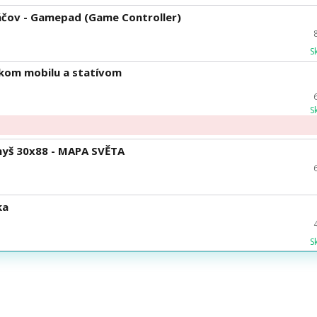
ráčov - Gamepad (Game Controller)
S
iakom mobilu a statívom
S
myš 30x88 - MAPA SVĚTA
ka
S