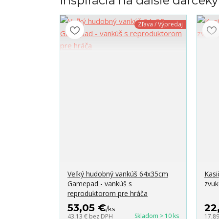
Inšpirácia na ďalšie darček
Zľava / Výpredaj
Veľký hudobný vankúš 64x35cm
Kasi
Gamepad - vankúš s
zvuk
reproduktorom pre hráča
53,05 €
22
/
ks
Skladom > 10 ks
43,13 €
bez DPH
17,8