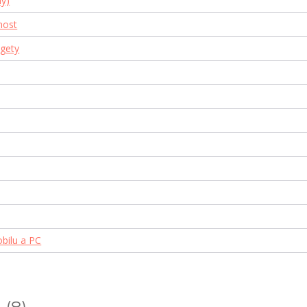
ny)
nost
gety
obilu a PC