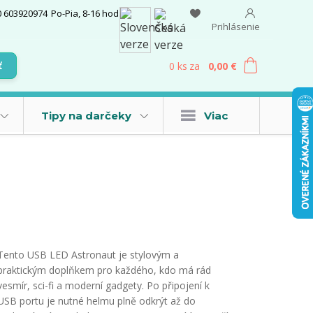
0 603920974
Po-Pia, 8-16 hod.
Prihlásenie
0
ks
za
0,00 €
ť
Tipy na darčeky
Viac
Tento USB LED Astronaut je stylovým a
praktickým doplňkem pro každého, kdo má rád
vesmír, sci-fi a moderní gadgety. Po připojení k
USB portu je nutné helmu plně odkrýt až do