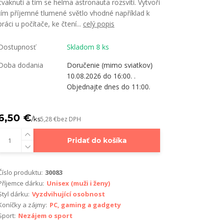
cvaknutí a tím se helma astronauta rozsvítí. Vytvoří
tím příjemné tlumené světlo vhodné například k
práci u počítače, ke čtení...
celý popis
Dostupnosť
Skladom 8 ks
Doba dodania
Doručenie (mimo sviatkov)
10.08.2026 do 16:00. .
Objednajte dnes do 11:00.
6,50 €
/
ks
5,28 €
bez DPH
Pridať do košíka
Číslo produktu:
30083
Příjemce dárku:
Unisex (muži i ženy)
Styl dárku:
Vyzdvihující osobnost
Koníčky a zájmy:
PC, gaming a gadgety
Sport:
Nezájem o sport