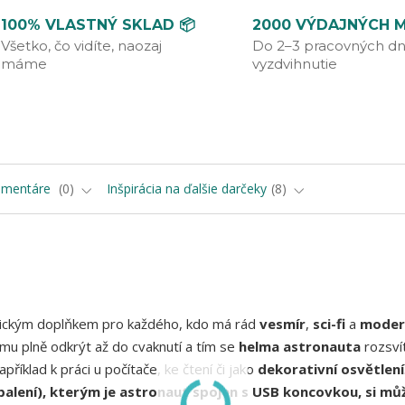
100% VLASTNÝ SKLAD 📦
2000 VÝDAJNÝCH M
Všetko, čo vidíte, naozaj
Do 2–3 pracovných dn
máme
vyzdvihnutie
omentáre
0
Inšpirácia na ďalšie darčeky
8
tickým doplňkem pro každého, kdo má rád
vesmír
,
sci-fi
a
moder
lmu plně odkrýt až do cvaknutí a tím se
helma astronauta
rozsvít
říklad k práci u počítače, ke čtení či jako
dekorativní osvětlení
 balení), kterým je astronaut spojen s USB koncovkou, si mů