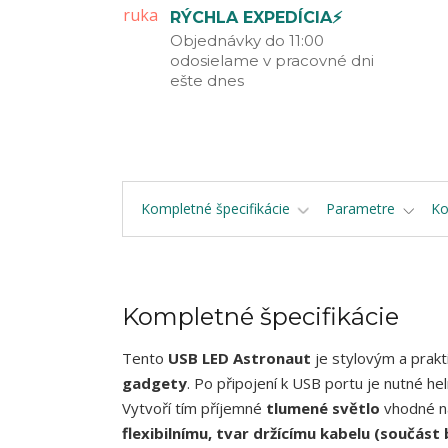
RÝCHLA EXPEDÍCIA⚡
Objednávky do 11:00
odosielame v pracovné dni
ešte dnes
Kompletné špecifikácie
Parametre
K
Kompletné špecifikácie
Tento
USB LED Astronaut
je stylovým a prak
gadgety
. Po připojení k USB portu je nutné he
Vytvoří tím příjemné
tlumené světlo
vhodné nap
flexibilnímu, tvar držícímu kabelu (součást