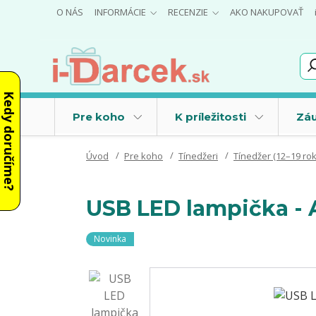
O NÁS
INFORMÁCIE
RECENZIE
AKO NAKUPOVAŤ
Kedy doručíme?
Pre koho
K príležitosti
Záu
Úvod
Pre koho
Tínedžeri
Tínedžer (12–19 ro
USB LED lampička 
Novinka