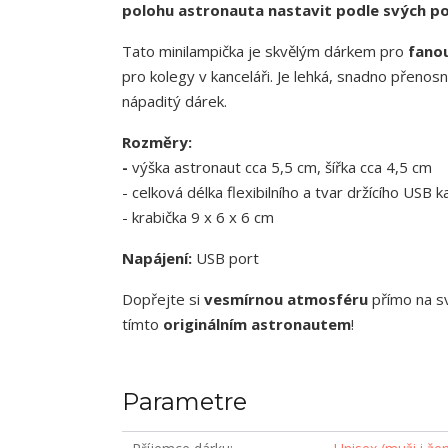
polohu astronauta nastavit podle svých p
Tato minilampička je skvělým dárkem pro
fano
pro kolegy v kanceláři. Je lehká, snadno přenos
nápaditý dárek.
Rozměry:
-
výška astronaut cca 5,5 cm, šířka cca 4,5 cm
- celková délka flexibilního a tvar držícího USB
- krabička 9 x 6 x 6 cm
Napájení:
USB port
Dopřejte si
vesmírnou atmosféru
přímo na sv
tímto
originálním astronautem
!
Parametre