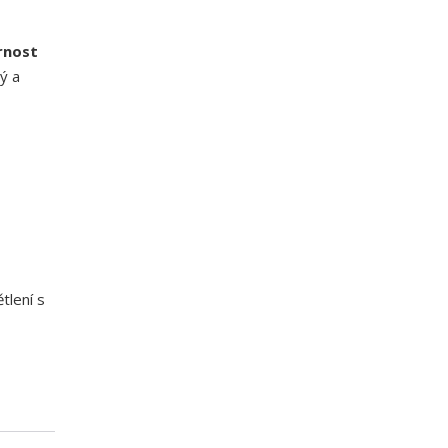
rnost
lý a
tlení s