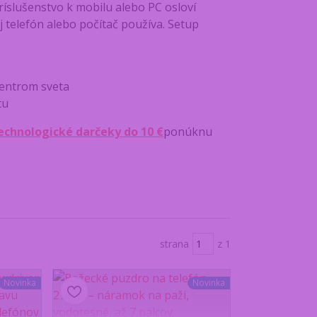
íslušenstvo k mobilu alebo PC osloví
j telefón alebo počítač používa. Setup
 centrom sveta
tu
echnologické darčeky do 10 €
ponúknu
strana
z 1
Novinka
Novinka