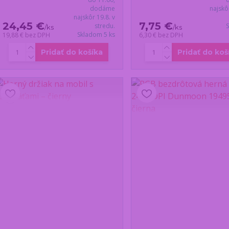
dodáme
najskô
najskôr 19.8. v
24,45 €
7,75 €
stredu.
/
ks
/
ks
Skladom 5 ks
19,88 €
bez DPH
6,30 €
bez DPH
Pridať do košíka
Pridať do koš