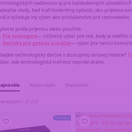
echnologických nadšencov aj pre každodenných užívateľov.Pr
ajlepšie vtedy, keď trafí konkrétny spôsob, ako príjemca svo
ráča vyžaduje iný výber ako príslušenstvo pre cestovateľov.
yberte podľa príjemcu alebo použitie:
→
Pre teenagera
— rizšírený výber pre vek, kedy je telefón
→
Darčeky pre geekov a hráčov
— výber pre hernú komuni
ľadáte technologický darček v dostupnej cenovej hladine?
T
ýber, kde technologická trefnosť nepríde draho.
ajnovšie
Najlacnejšie
Najdrahšie
obrazujem 1-21 z 21
Novinka