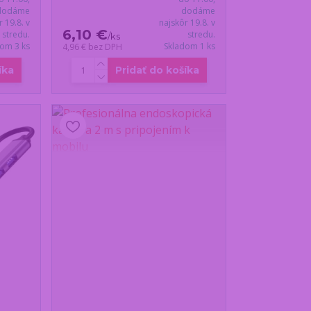
dodáme
dodáme
r 19.8. v
najskôr 19.8. v
6,10 €
stredu.
stredu.
/
ks
dom 3 ks
Skladom 1 ks
4,96 €
bez DPH
íka
Pridať do košíka