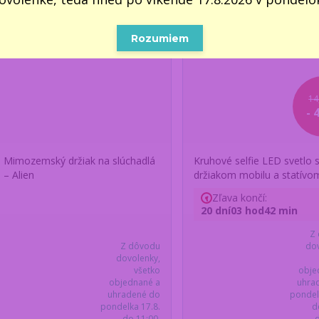
Rozumiem
14
- 
Mimozemský držiak na slúchadlá
Kruhové selfie LED svetlo 
– Alien
držiakom mobilu a statívo
Zľava končí:
20
dní
03
hod
42
min
Z
Z dôvodu
dov
dovolenky,
všetko
obje
objednané a
uhra
uhradené do
pondel
pondelka 17.8.
d
do 11:00,