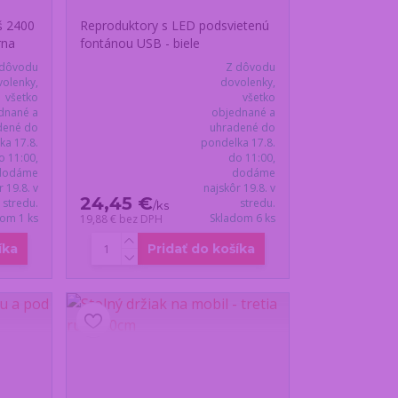
š 2400
Reproduktory s LED podsvietenú
rna
fontánou USB - biele
 dôvodu
Z dôvodu
olenky,
dovolenky,
všetko
všetko
dnané a
objednané a
dené do
uhradené do
ka 17.8.
pondelka 17.8.
o 11:00,
do 11:00,
dodáme
dodáme
r 19.8. v
najskôr 19.8. v
24,45 €
stredu.
stredu.
/
ks
dom 1 ks
Skladom 6 ks
19,88 €
bez DPH
íka
Pridať do košíka