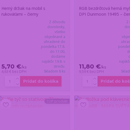
Herný držiak na mobil s
RGB bezdrôtová herná my
rukoväťami – čierny
DPI Dunmoon 19495 – čie
Z dôvodu
Z
dovolenky,
dov
všetko
objednané a
obje
uhradené do
uhra
pondelka 17.8.
pondel
do 11:00,
d
dodáme
najskôr 19.8. v
najskô
5,70 €
11,80 €
stredu.
/
ks
/
ks
Skladom 8 ks
Skla
4,63 €
bez DPH
9,59 €
bez DPH
Pridať do košíka
Pridať do koš
TOP produkt