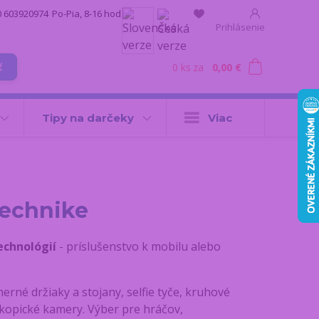
0 603920974
Po-Pia, 8-16 hod.
Prihlásenie
0
ks
za
0,00 €
ť
Tipy na darčeky
Viac
technike
echnológií
- príslušenstvo k mobilu alebo
 herné držiaky a stojany, selfie tyče, kruhové
skopické kamery. Výber pre hráčov,