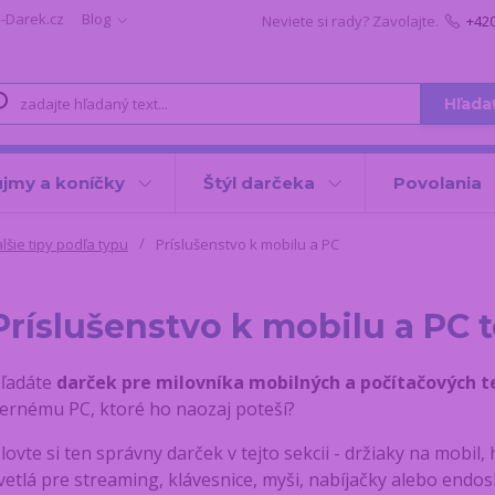
i-Darek.cz
Blog
Neviete si rady? Zavolajte.
+42
Hľada
jmy a koníčky
Štýl darčeka
Povolania
lšie tipy podľa typu
Príslušenstvo k mobilu a PC
Príslušenstvo k mobilu a PC 
ľadáte
darček pre milovníka mobilných a počítačových t
ernému PC, ktoré ho naozaj poteší?
lovte si ten správny darček v tejto sekcii - držiaky na mobil,
vetlá pre streaming, klávesnice, myši, nabíjačky alebo endo