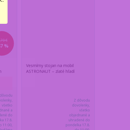
,70 €
47 %
s
Vesmírny stojan na mobil
m
ASTRONAUT – zlaté hľadí
 dôvodu
olenky,
Z dôvodu
všetko
dovolenky,
dnané a
všetko
dené do
objednané a
ka 17.8.
uhradené do
o 11:00,
pondelka 17.8.
dodáme
do 11:00,