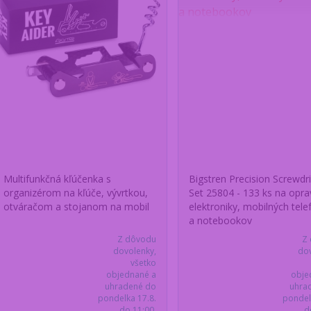
Multifunkčná kľúčenka s
Bigstren Precision Screwdri
organizérom na kľúče, vývrtkou,
Set 25804 - 133 ks na opra
otváračom a stojanom na mobil
elektroniky, mobilných tel
a notebookov
Z dôvodu
Z
dovolenky,
dov
všetko
objednané a
obje
uhradené do
uhra
pondelka 17.8.
pondel
do 11:00,
d