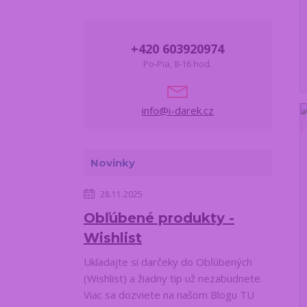
+420 603920974
Po-Pia, 8-16 hod.
info@i-darek.cz
Novinky
28.11.2025
Obľúbené produkty -
Wishlist
Ukladajte si darčeky do Obľúbených
(Wishlist) a žiadny tip už nezabudnete.
Viac sa dozviete na našom Blogu TU