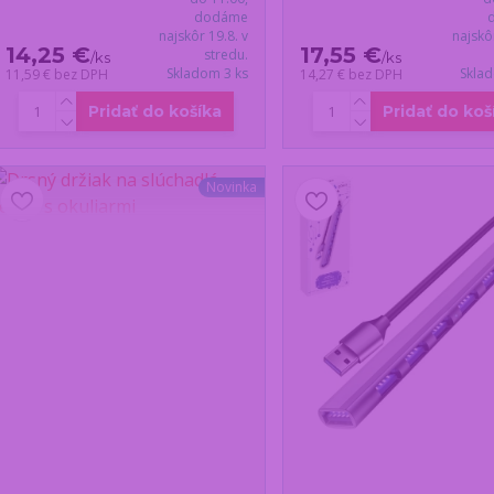
dodáme
najskôr 19.8. v
najskô
14,25 €
17,55 €
stredu.
/
ks
/
ks
Skladom 3 ks
Skla
11,59 €
bez DPH
14,27 €
bez DPH
Pridať do košíka
Pridať do koš
Novinka