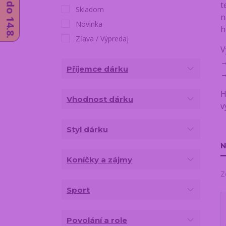
t
Skladom
n
Novinka
h
Zľava / Výpredaj
V
Příjemce dárku
H
Vhodnost dárku
v
Styl dárku
N
Koníčky a zájmy
Z
Sport
Povolání a role