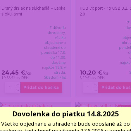
Drsný držiak na slúchadlá – Lebka
HUB 7x port - 1x USB 3.2,
s okuliarmi
2.0
Z
Z dôvodu
dov
dovolenky,
všetko
obje
objednané a
uhra
uhradené do
pondel
pondelka 17.8.
d
do 11:00,
dodáme
najskô
najskôr 19.8. v
24,45 €
10,20 €
stredu.
/
ks
/
ks
Skladom 7 ks
19,88 €
bez DPH
8,29 €
bez DPH
Pridať do košíka
Pridať do koš
Zľava /
Dovolenka do piatku 14.8.2025
Všetko objednané a uhradené bude odoslané až po
ovolenke, teda hneď po víkende 17.8.2026 v pondelok