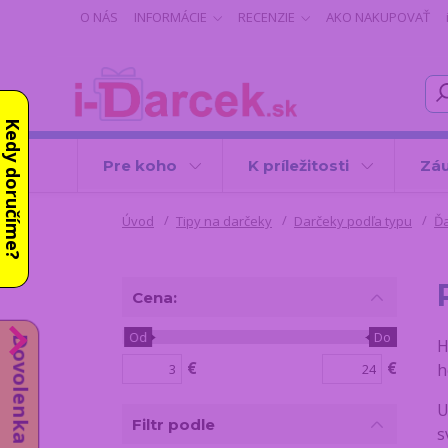
O NÁS
INFORMÁCIE
RECENZIE
AKO NAKUPOVAŤ
Kedy doručíme?
Pre koho
K príležitosti
Záu
Úvod
Tipy na darčeky
Darčeky podľa typu
Ďa
Cena:
Od
Do
Dovolenka do 14.8.
H
€
€
h
U
Filtr podle
s