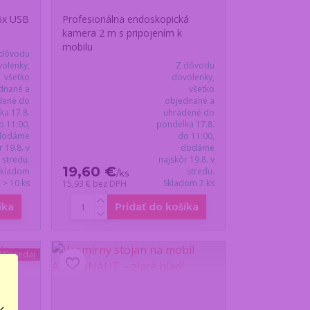
 6x USB
Profesionálna endoskopická
kamera 2 m s pripojením k
mobilu
 dôvodu
olenky,
Z dôvodu
všetko
dovolenky,
dnané a
všetko
dené do
objednané a
ka 17.8.
uhradené do
o 11:00,
pondelka 17.8.
dodáme
do 11:00,
r 19.8. v
dodáme
stredu.
najskôr 19.8. v
19,60 €
Skladom
stredu.
/
ks
> 10 ks
Skladom 7 ks
15,93 €
bez DPH
íka
Pridať do košíka
 Výpredaj
..