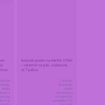
ver
Bežecké puzdro na telefón 27584
vu
– náramok na paži, vodotesné,
efónov
až 7 palcov
 dôvodu
Z dôvodu
olenky,
dovolenky,
všetko
všetko
dnané a
objednané a
dené do
uhradené do
ka 17.8.
pondelka 17.8.
o 11:00,
do 11:00,