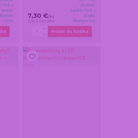
r 19.8. v
dodáme
stredu.
najskôr 19.8. v
7,30 €
Skladom
stredu.
/
ks
> 10 ks
Skladom 8 ks
5,93 €
bez DPH
íka
Pridať do košíka