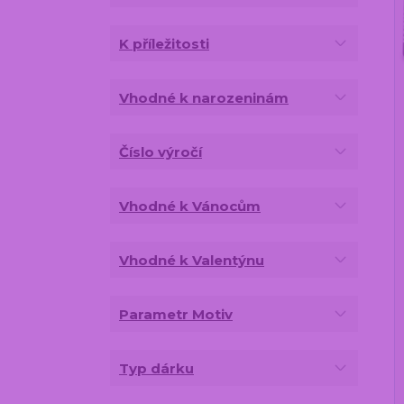
K příležitosti
Vhodné k narozeninám
Číslo výročí
Vhodné k Vánocům
Vhodné k Valentýnu
Parametr Motiv
Typ dárku