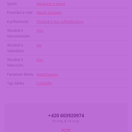
Sport
Nezájem o sport
Povolání a role
Mladý duchem
K příležitosti
Vhodné k více příležitostem
Vhodné k
Ano
narozeninám
Vhodné k
Ne
Valentýnu
Vhodné k
Ano
Vánocům
Parametr Motiv
Nepřiřazeno
Typ dárku
Polštářky
+420 603920974
Po-Pia, 8-16 hod.