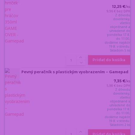
12,25 €
/
ks
9,96 €
bez DPH
Z dôvodu
dovolenky,
všetko
objednané a
uhradené do
pondelka 17.8.
do 11:00,
dodáme najskôr
19.8. v stredu.
Skladom 5 ks
Pridať do košíka
Pevný peračník s plastickým vyobrazením – Gamepad
7,35 €
/
ks
5,98 €
bez DPH
Z dôvodu
dovolenky,
všetko
objednané a
uhradené do
pondelka 17.8.
do 11:00,
dodáme najskôr
19.8. v stredu.
Skladom 2 ks
Pridať do košíka