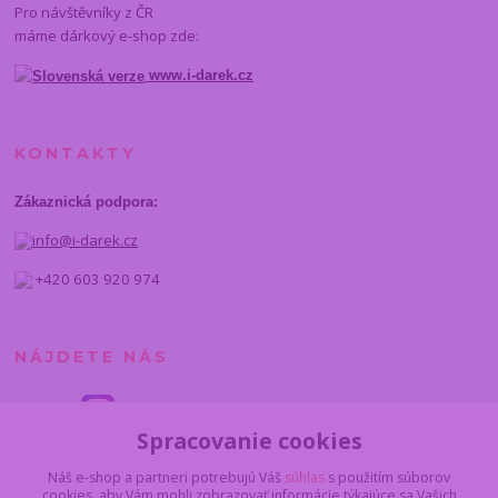
Pro návštěvníky z ČR
máme dárkový e-shop zde:
www.i-darek.cz
KONTAKTY
Zákaznická podpora:
info@i-darek.cz
+420 603 920 974
NÁJDETE NÁS
Spracovanie cookies
Náš e-shop a partneri potrebujú Váš
súhlas
s použitím súborov
cookies, aby Vám mohli zobrazovať informácie týkajúce sa Vašich