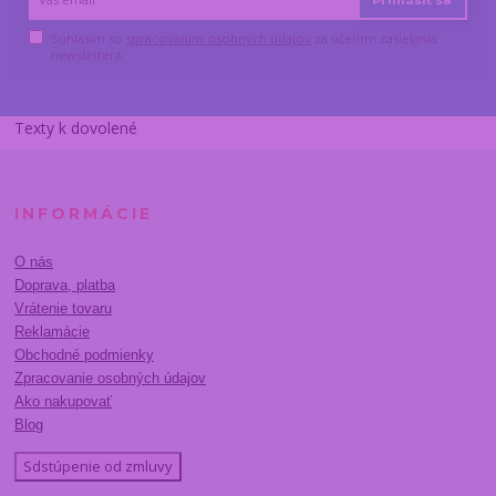
Prihlásiť sa
Súhlasím so
spracovaním osobných údajov
za účelom zasielania
newslettera.
Texty k dovolené
INFORMÁCIE
O nás
Doprava, platba
Vrátenie tovaru
Reklamácie
Obchodné podmienky
Zpracovanie osobných údajov
Ako nakupovať
Blog
Sdstúpenie od zmluvy