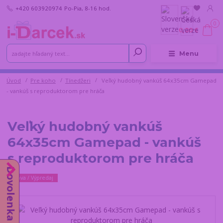
+420 603920974
Po-Pia, 8-16 hod.
0
0,00 €
Menu
Úvod
Pre koho
Tínedžeri
Veľký hudobný vankúš 64x35cm Gamepad
- vankúš s reproduktorom pre hráča
Veľký hudobný vankúš
64x35cm Gamepad - vankúš
s reproduktorom pre hráča
Dovolenka do 14.8.
Zľava / Výpredaj