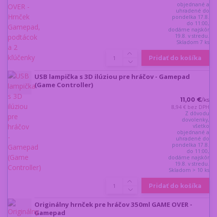
objednané a
uhradené do
pondelka 17.8.
do 11:00,
dodáme najskôr
19.8. v stredu.
Skladom 7 ks
Pridať do košíka
USB lampička s 3D ilúziou pre hráčov - Gamepad
(Game Controller)
11,00 €
/
ks
8,94 €
bez DPH
Z dôvodu
dovolenky,
všetko
objednané a
uhradené do
pondelka 17.8.
do 11:00,
dodáme najskôr
19.8. v stredu.
Skladom > 10 ks
Pridať do košíka
Originálny hrnček pre hráčov 350ml GAME OVER -
Gamepad