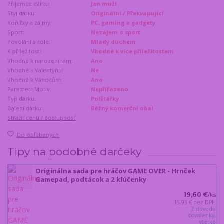
Příjemce dárku:
Jen muži
Styl dárku:
Originální / Překvapující
Koníčky a zájmy:
PC, gaming a gadgety
Sport:
Nezájem o sport
Povolání a role:
Mladý duchem
K příležitosti:
Vhodné k více příležitostem
Vhodné k narozeninám:
Ano
Vhodné k Valentýnu:
Ne
Vhodné k Vánocům:
Ano
Parametr Motiv:
Nepřiřazeno
Typ dárku:
Polštářky
Balení dárku:
Běžný komerční obal
Strážiť cenu / dostupnosť
Do obľúbených
Tipy na podobné darčeky
Originálna sada pre hráčov GAME OVER - Hrnček
Gamepad, podtácok a 2 kľúčenky
19,60 €
/
ks
15,93 €
bez DPH
Z dôvodu
dovolenky,
všetko