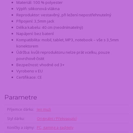
Materiál: 100 % polyester
Výplň: silikonová vlákna
Reproduktor: vestavěný, při ležení nepostřehnutelný
Připojení: 3,5mm jack
Délka kabelu: 40 cm (neodnímatelný)
Napájení: bez baterií
Kompatibilita: mobil, tablet, MP3, notebook – vše s 3,5mm
konektorem
Údržba: kvůli reproduktoru nelze prát vcelku, pouze
povrchově čistit
Bezpečnost: vhodné od 3+
Vyrobeno v EU
Certifikace: CE
Parametre
Příjemce dárku
Jen muži
Styl dárku
Originální / Překvapující
Koníčky a zájmy
PC, gaming a gadgety