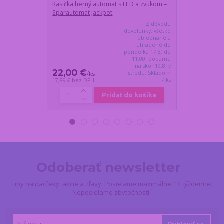
Kasička herný automat s LED a zvukom –
Miska pre hrá
Sparautomat Jackpot
Gamer Level 
Z dôvodu
dovolenky, všetko
objednané a
uhradené do
pondelka 17.8. do
11:00, dodáme
najskôr 19.8. v
22,00 €
20,00 €
stredu. Skladom
/
ks
/
k
7 ks
17,89 €
bez DPH
16,26 €
bez DP
Pridať do košíka
Odoberať newsletter
Tipy na darčeky, akcie a zľavy. Posielame maximálne 1× týždenne.
Neposielame zbytočnosti.