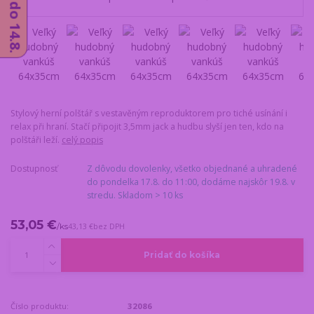
Stylový herní polštář s vestavěným reproduktorem pro tiché usínání i
relax při hraní. Stačí připojit 3,5mm jack a hudbu slyší jen ten, kdo na
polštáři leží.
celý popis
Dostupnosť
Z dôvodu dovolenky, všetko objednané a uhradené
do pondelka 17.8. do 11:00, dodáme najskôr 19.8. v
stredu. Skladom > 10 ks
53,05 €
/
ks
43,13 €
bez DPH
Pridať do košíka
Číslo produktu:
32086