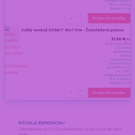
dodáme najskôr
19.8. v stredu.
Skladom 3 ks
Pridať do košíka
Veľký vankúš DONUT 45x17cm - Čokoládová poleva
31,00 €
/
ks
25,20 €
bez DPH
Z dôvodu
dovolenky,
všetko
objednané a
uhradené do
pondelka 17.8.
do 11:00,
dodáme najskôr
19.8. v stredu.
Skladom 2 ks
Pridať do košíka
RÝCHLA EXPEDÍCIA⚡
Objednávky do 11:00 odosielame v pracovné dni ešte
dnes