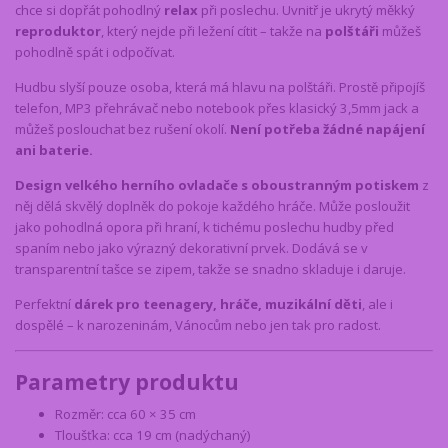
chce si dopřát pohodlný
relax
při poslechu. Uvnitř je ukrytý měkký
reproduktor
, který nejde při ležení cítit – takže na
polštáři
můžeš
pohodlně spát i odpočívat.
Hudbu slyší pouze osoba, která má hlavu na polštáři. Prostě připojíš
telefon, MP3 přehrávač nebo notebook přes klasický 3,5mm jack a
můžeš poslouchat bez rušení okolí.
Není potřeba žádné napájení
ani baterie.
Design velkého herního ovladače s oboustranným potiskem
z
něj dělá skvělý doplněk do pokoje každého hráče. Může posloužit
jako pohodlná opora při hraní, k tichému poslechu hudby před
spaním nebo jako výrazný dekorativní prvek. Dodává se v
transparentní tašce se zipem, takže se snadno skladuje i daruje.
Perfektní
dárek pro teenagery, hráče, muzikální děti
, ale i
dospělé – k narozeninám, Vánocům nebo jen tak pro radost.
Parametry produktu
Rozměr: cca 60 × 35 cm
Tloušťka: cca 19 cm (nadýchaný)